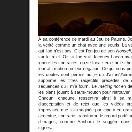
À sa conférence de mardi au Jeu de Paume,
Jo
la vérité comme un chat avec une souris. La vér
qui l'on n'est pas. C'est l'en-jeu de son
Nonself
sur le rejet. Or, si l'on suit Jacques Lacan ava
ignore les contraires, on se focalisera sur le cho
leur affirmation ou leur négation. Ce qui nous p
les doutes sont permis au je du J'aime/J'ai
supprimé les titres (adjectifs précédés de
séquences qu'il m'a fourni. Le
melting not
en dev
les plans jouent à saute-mouton pour retrouver u
Chacun, chacune, ressentira ainsi à sa ma
d'acceptation et de rejet que les vidéos p
improvisée que j'ai imaginée
participe à ce gra
accentue, contrarie, transforme le regard porté s
d'images, comme Sanborn le suggère dans
signes.