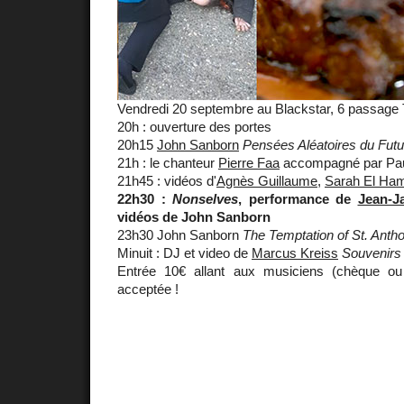
Vendredi 20 septembre au Blackstar, 6 passage 
20h : ouverture des portes
20h15
John Sanborn
Pensées Aléatoires du Futu
21h : le chanteur
Pierre Faa
accompagné par Pau
21h45 : vidéos d'
Agnès Guillaume
,
Sarah El Ha
22h30 :
Nonselves
, performance de
Jean-J
vidéos de John Sanborn
23h30 John Sanborn
The Temptation of St. Anth
Minuit : DJ et video de
Marcus Kreiss
Souvenirs
Entrée 10€ allant aux musiciens (chèque ou
acceptée !