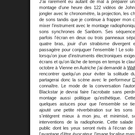
J'ai rarement eu autant de mal à préparer un
montage d'une heure des 122 vidéos de John
jongler avec le chronomètre, la projection, les
de sons tandis que je continue à frapper mon cla
mixer l'instrument avec le montage radiophoniq
sons synchrones de Sanborn. Ses séquences 
parfois l'écran en deux ou trois panneaux sép
quatre bras, jouir d'un strabisme divergent 
passagère pour conjuguer l'ensemble ! Le solo es
lorsqu'on joue d'instruments électroniques exige
écrans et qu'on lâche de temps en temps le clavi
octobre à Vienne en Autriche j'ai demandé à
Wal
rencontrer quelqu'un pour éviter la solitude d
partagerai donc la scène avec le performeur
D
connaître. Le mode de la conversation l'auto
Blackstar je devrai faire l'acrobate sans perdr
montage aussi politique qu'esthétique. Cett
quelques astuces pour que l'ensemble se tie
ajouté une petite réverbération sur les sons 
s'intègrent mieux à mon jeu, et minimisé, so
interventions de la radiophonie. Cette salade
public dont les yeux seront rivés à l'écran de
l'avantage d'être évocateur, l'image focalise mas