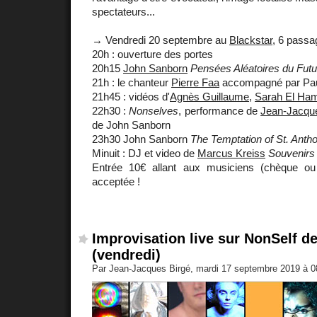
spectateurs...
→ Vendredi 20 septembre au
Blackstar
, 6 passa
20h : ouverture des portes
20h15
John Sanborn
Pensées Aléatoires du Futu
21h : le chanteur
Pierre Faa
accompagné par Pau
21h45 : vidéos d'
Agnès Guillaume
,
Sarah El Ha
22h30 :
Nonselves
, performance de
Jean-Jacqu
de John Sanborn
23h30 John Sanborn
The Temptation of St. Anth
Minuit : DJ et video de
Marcus Kreiss
Souvenirs
Entrée 10€ allant aux musiciens (chèque ou
acceptée !
Improvisation live sur NonSelf 
(vendredi)
Par Jean-Jacques Birgé, mardi 17 septembre 2019 à 