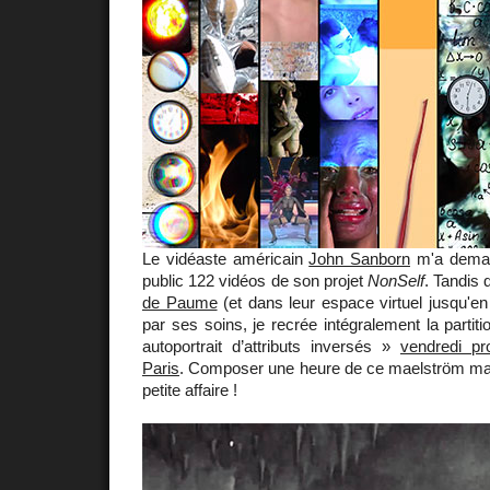
Le vidéaste américain
John Sanborn
m'a deman
public 122 vidéos de son projet
NonSelf
. Tandis 
de Paume
(et dans leur espace virtuel jusqu'e
par ses soins, je recrée intégralement la partit
autoportrait d’attributs inversés »
vendredi pr
Paris
. Composer une heure de ce maelström max
petite affaire !