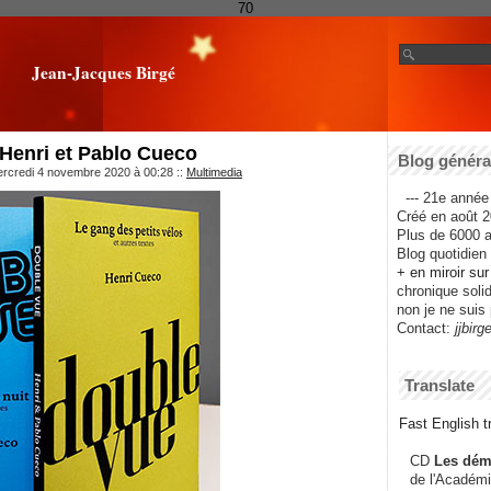
70
Jean-Jacques Birgé
Henri et Pablo Cueco
Blog général
ercredi 4 novembre 2020 à 00:28
::
Multimedia
--- 21e année 
Créé en août 2
Plus de 6000 ar
Blog quotidien f
+ en miroir su
chronique solida
non je ne suis 
Contact:
jjbirg
Translate
Fast English tr
CD
Les dém
de l'Académi