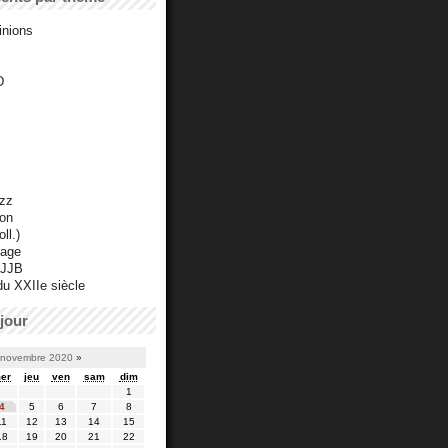
inions
D
azz
ton
ll.)
mage
 JJB
du XXIIe siècle
jour
novembre 2020
»
er
jeu
ven
sam
dim
1
4
5
6
7
8
11
12
13
14
15
18
19
20
21
22