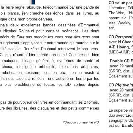
CD
salué par 
r la Terre règne l'absurde, télécommandé par une bande de
Libération, Té
The Wire, L'H
ols blancs, j'en cherche des échos dans les livres, au
natomusic, L'a
usque dans mon propre cerveau.
Vital Weekly,
nalé deux excellentes bandes dessinées d'
Emmanuel
etc.
de
Nicolas Rouhaud
pour certains scénarios. Les deux
CD
Perspecti
précis de
Faut pas prendre les cons pour des gens
sont
avec
N.Chedm
our grinçant s'appuyant sur notre monde qui marche sur la
A-T. Hoang, 
ualité sociale, Reuzé et Rouhaud retrouvent le bon sens.
(MEG-AIMP, d
 Glacial n'aura si bien mérité son nom ! Censure des bien
tomatiques, flicage généralisé, systèmes de santé et
Double CD
P
avec 29 music
houx, intelligence artificielle, expulsions arbitraires,
(GRRR, dist. L
, robotisation, sexisme, pollution, etc., rien ne résiste à
Également su
ls nous aident à réfléchir, une activité en berne par les
a plus brechtienne de toutes les BD sorties depuis
CD
Pique-niq
avec 20 musi
(GRRR, dist. 
Également su
 pas de pourvoyeur de livres en commandant les 2 tomes,
ure des librairies, des disquaires et des petits commerces
Le superbe vi
duo avec
Lion
sérigraphie d'
E
aucun commentaire
est sur
Band