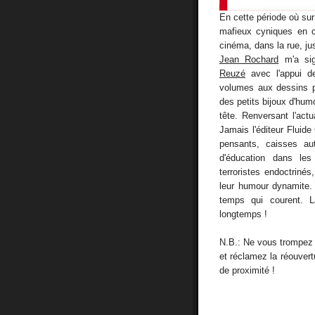
En cette période où su
mafieux cyniques en c
cinéma, dans la rue, j
Jean Rochard
m'a sig
Reuzé
avec l'appui 
volumes aux dessins 
des petits bijoux d'hum
tête. Renversant l'act
Jamais l'éditeur Fluide
pensants, caisses au
d'éducation dans les c
terroristes endoctrinés
leur humour dynamite. I
temps qui courent. L
longtemps !
N.B.: Ne vous trompez
et réclamez la réouvert
de proximité !