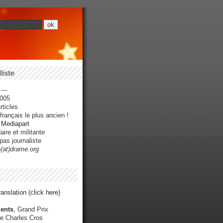
iste
---
005
ticles
rançais le plus ancien !
r Mediapart
ire et militante
pas journaliste
e(at)drame.org
anslation (click here)
ents
, Grand Prix
e Charles Cros