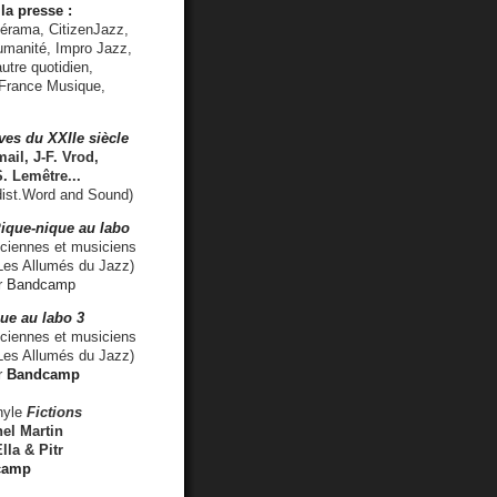
la presse :
lérama, CitizenJazz,
umanité, Impro Jazz,
utre quotidien,
 France Musique,
ves du XXIIe siècle
ail, J-F. Vrod,
S. Lemêtre
...
ist.Word and Sound)
ique-nique au labo
iennes et musiciens
es Allumés du Jazz)
r
Bandcamp
ue au labo 3
ciennes et musiciens
Les Allumés du Jazz)
r
Bandcamp
nyle
Fictions
el Martin
lla & Pitr
camp