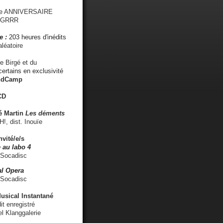
me ANNIVERSAIRE
s GRRR
e :
203 heures d'inédits
léatoire
e Birgé et du
ertains en exclusivité
ndCamp
CD
é
Martin
Les déments
 dist. Inouïe
nvité/e/s
 au labo 4
 Socadisc
l Opera
 Socadisc
sical Instantané
dit enregistré
el Klanggalerie