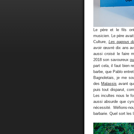
Le père et le fils o
musicien. Le père avait
Culture,
Les papous da
avoir œuvré dix ans av
aussi croisé le faire 
2018 son savoureux
ou
part cela, il faut bien 
barbe, que Pablo entret
Bagnoletais, je me sou
des
Malassis
avant que
puis tout disparut, co
Les incultes nous le fo
aussi absurde que cyni
nécessité. Méfions-nou
barbarie. Quel sort les