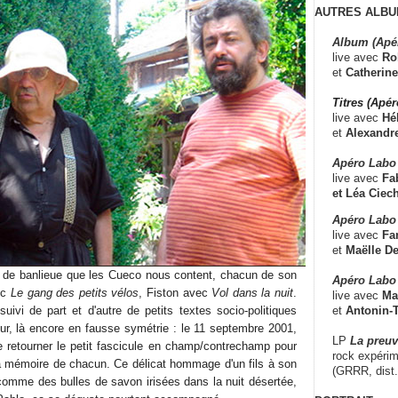
AUTRES ALBU
Album (Apé
live avec
Ro
et
Catherine
Titres (Apé
live avec
Hé
et
Alexandr
Apéro Labo
live avec
Fab
et
Léa Ciech
Apéro Labo 
live avec
Fa
et
Maëlle D
re de banlieue que les Cueco nous content, chacun de son
Apéro Labo
ec
Le gang des petits vélos
, Fiston avec
Vol dans la nuit
.
live avec
Ma
et
Antonin-T
suivi de part et d'autre de petits textes socio-politiques
our, là encore en fausse symétrie : le 11 septembre 2001,
LP
La preu
 de retourner le petit fascicule en champ/contrechamp pour
rock expérim
 la mémoire de chacun. Ce délicat hommage d'un fils à son
(GRRR, dist
 comme des bulles de savon irisées dans la nuit désertée,