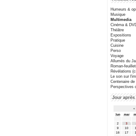
Humeurs & op
Musique
Multimedia
Cinéma & DV
Théâtre
Expositions
Pratique
Cuisine
Perso
Voyage
Allumés du J
Roman-feuille
Révélations (co
Le son sur l'i
Centenaire de
Perspectives 
Jour après 
«
lun
mar
m
2
3
9
10
16
17