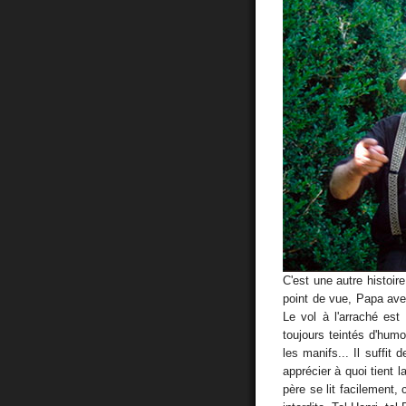
C'est une autre histoi
point de vue, Papa av
Le vol à l'arraché est 
toujours teintés d'hum
les manifs... Il suffit
apprécier à quoi tient
père se lit facilement,