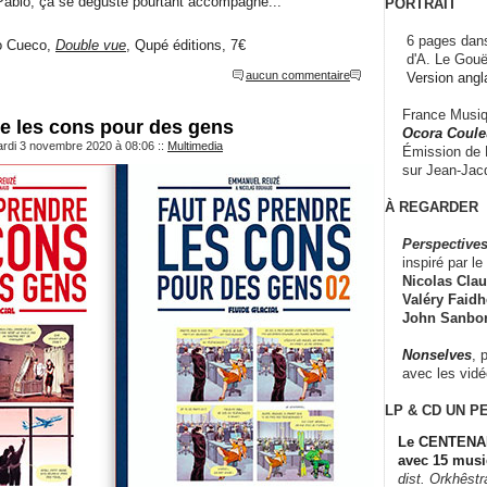
el Pablo, ça se déguste pourtant accompagné...
PORTRAIT
6 pages dans
o Cueco,
Double vue
, Qupé éditions, 7€
d'A. Le Gouë
aucun commentaire
Version angl
France Musiqu
e les cons pour des gens
Ocora Couleu
ardi 3 novembre 2020 à 08:06
::
Multimedia
Émission de F
sur Jean-Jacq
À REGARDER
Perspectives
inspiré par le 
Nicolas Claus
Valéry Faidhe
John Sanbo
Nonselves
, 
avec les vid
LP & CD
UN P
Le CENTENAI
avec 15 musi
dist. Orkhêst