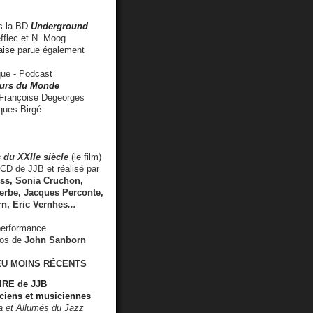
 la BD
Underground
fflec et N. Moog
aise
parue également
e - Podcast
rs du Monde
rançoise Degeorges
ues Birgé
 du XXIIe siècle
(le film)
CD de JJB et réalisé par
s, Sonia Cruchon,
rbe, Jacques Perconte,
rn
,
Eric Vernhes
...
performance
éos de
John Sanborn
EU MOINS RÉCENTS
RE de JJB
ciens et musiciennes
ra et Allumés du Jazz