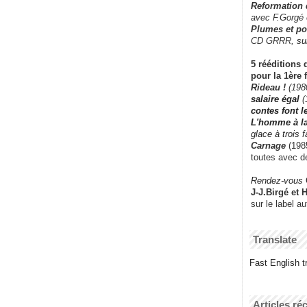
Reformation
avec F.Gorgé
Plumes et po
CD GRRR,
su
5 rééditions 
pour la 1ère 
Rideau !
(198
salaire égal
(
contes font 
L'homme à l
glace à trois 
Carnage
(1985
toutes avec d
Rendez-vous
J-J.Birgé et 
sur le label a
Translate
Fast English tr
Articles ré