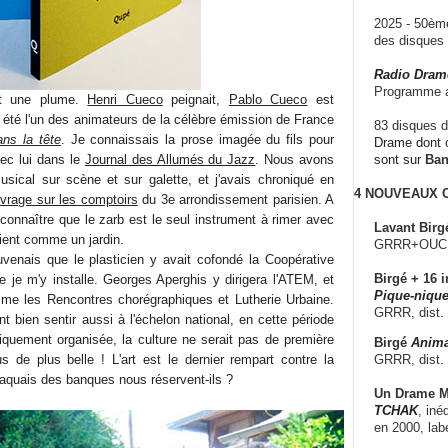
2025 - 50è
des disque
Radio Dram
Programme a
nt une plume.
Henri Cueco
peignait,
Pablo Cueco
est
 été l'un des animateurs de la célèbre émission de France
83 disques d
ns la tête
. Je connaissais la prose imagée du fils pour
Drame dont c
ec lui dans le
Journal des Allumés du Jazz
. Nous avons
sont sur
Ba
musical sur scène et sur galette, et j'avais chroniqué en
4 NOUVEAUX
vrage sur les comptoirs
du 3e arrondissement parisien. A
reconnaître que le zarb est le seul instrument à rimer avec
Lavant Birg
ient comme un jardin.
GRRR+OUCH!,
venais que le plasticien y avait cofondé la Coopérative
Birgé + 16 i
 je m'y installe. Georges Aperghis y dirigera l'ATEM, et
Pique-nique
mme les Rencontres chorégraphiques et Lutherie Urbaine.
GRRR, dist.
nt bien sentir aussi à l'échelon national, en cette période
quement organisée, la culture ne serait pas de première
Birgé
Anima
GRRR, dist.
s de plus belle ! L'art est le dernier rempart contre la
 laquais des banques nous réservent-ils ?
Un Drame Mu
TCHAK
, iné
en 2000, lab