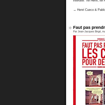
interdite. Tel Henri, t
→ Henri Cueco & Pabl
Faut pas prendr
Par Jean-Jacques Birgé, m