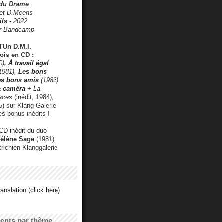
 du Drame
 et D.Meens
ils
- 2022
r Bandcamp
d'Un D.M.I.
fois en CD :
0)
,
À travail égal
1981),
Les bons
les bons amis
(1983),
a caméra
+ La
faces
(inédit, 1984),
) sur Klang Galerie
es bonus inédits !
CD inédit du duo
Hélène Sage
(1981)
utrichien Klanggalerie
anslation (click here)
cents par thème