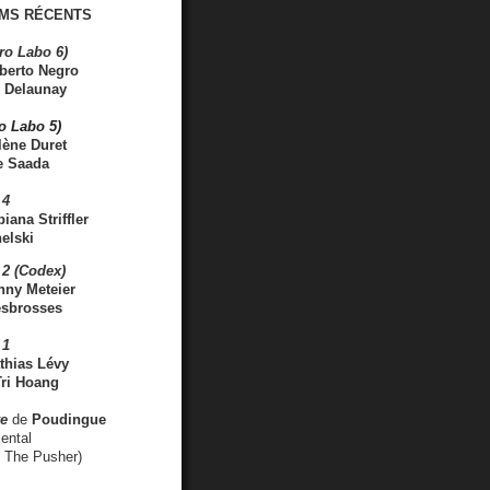
MS RÉCENTS
ro Labo 6)
berto Negro
 Delaunay
ro Labo 5)
lène Duret
e Saada
 4
iana Striffler
elski
2 (Codex)
nny Meteier
esbrosses
 1
thias Lévy
ri Hoang
ve
de
Poudingue
ental
. The Pusher)