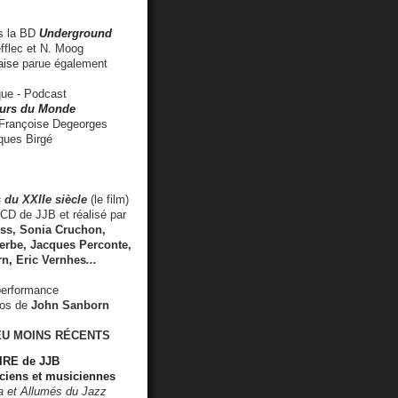
 la BD
Underground
fflec et N. Moog
aise
parue également
e - Podcast
rs du Monde
rançoise Degeorges
ues Birgé
 du XXIIe siècle
(le film)
CD de JJB et réalisé par
s, Sonia Cruchon,
rbe, Jacques Perconte,
rn
,
Eric Vernhes
...
performance
éos de
John Sanborn
EU MOINS RÉCENTS
RE de JJB
ciens et musiciennes
ra et Allumés du Jazz