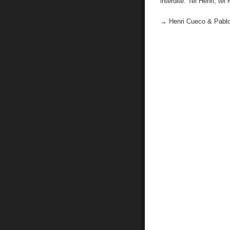
interdite. Tel Henri, t
→ Henri Cueco & Pabl