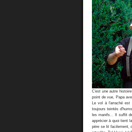
C'est une autre histoi
point de vue, Papa av
Le vol à l'arraché est 
toujours teintés d'hum
les manifs... Il suffit
apprécier à quoi tient
père se lit facilement,