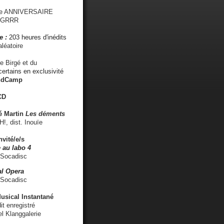
me ANNIVERSAIRE
s GRRR
e :
203 heures d'inédits
léatoire
e Birgé et du
ertains en exclusivité
ndCamp
CD
é
Martin
Les déments
 dist. Inouïe
nvité/e/s
 au labo 4
 Socadisc
l Opera
 Socadisc
sical Instantané
dit enregistré
el Klanggalerie