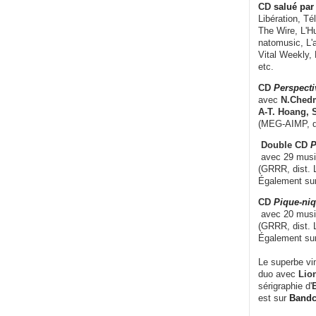
CD
salué par 
Libération, Té
The Wire, L'H
natomusic, L'a
Vital Weekly,
etc.
CD
Perspecti
avec
N.Chedm
A-T. Hoang, 
(MEG-AIMP, d
Double CD
P
avec 29 music
(GRRR, dist. L
Également su
CD
Pique-niq
avec 20 musi
(GRRR, dist. 
Également su
Le superbe vi
duo avec
Lion
sérigraphie d'
E
est sur
Band