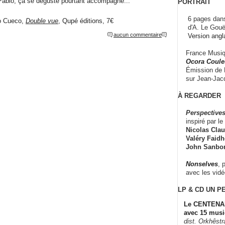
el Pablo, ça se déguste pourtant accompagné...
PORTRAIT
6 pages dans
o Cueco,
Double vue
, Qupé éditions, 7€
d'A. Le Gouë
aucun commentaire
Version angl
France Musiqu
Ocora Couleu
Émission de F
sur Jean-Jacq
À REGARDER
Perspectives
inspiré par le 
Nicolas Claus
Valéry Faidhe
John Sanbo
Nonselves
, 
avec les vid
LP & CD
UN P
Le CENTENAI
avec 15 musi
dist. Orkhêst