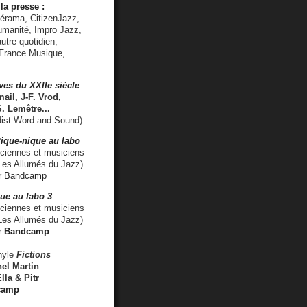
la presse :
lérama, CitizenJazz,
umanité, Impro Jazz,
utre quotidien,
 France Musique,
ves du XXIIe siècle
ail, J-F. Vrod,
S. Lemêtre
...
ist.Word and Sound)
ique-nique au labo
iennes et musiciens
es Allumés du Jazz)
r
Bandcamp
ue au labo 3
ciennes et musiciens
Les Allumés du Jazz)
r
Bandcamp
nyle
Fictions
el Martin
lla & Pitr
camp