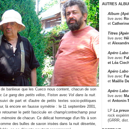
AUTRES ALBU
Album (Apé
live avec
Ro
et
Catherine
Titres (Apé
live avec
Hé
et
Alexandr
Apéro Labo
live avec
Fab
et
Léa Ciech
Apéro Labo 
live avec
Fa
et
Maëlle D
re de banlieue que les Cueco nous content, chacun de son
Apéro Labo
ec
Le gang des petits vélos
, Fiston avec
Vol dans la nuit
.
live avec
Ma
et
Antonin-T
suivi de part et d'autre de petits textes socio-politiques
our, là encore en fausse symétrie : le 11 septembre 2001,
LP
La preu
 de retourner le petit fascicule en champ/contrechamp pour
rock expérim
 la mémoire de chacun. Ce délicat hommage d'un fils à son
(GRRR, dist
 comme des bulles de savon irisées dans la nuit désertée,