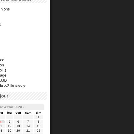
inions
D
azz
ton
ll.)
mage
 JJB
du XXIIe siècle
jour
novembre 2020
»
er
jeu
ven
sam
dim
1
4
5
6
7
8
11
12
13
14
15
18
19
20
21
22