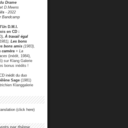
 du Drame
 et D.Meens
ils
- 2022
r Bandcamp
d'Un D.M.I.
fois en CD :
0)
,
À travail égal
1981),
Les bons
les bons amis
(1983),
a caméra
+ La
faces
(inédit, 1984),
) sur Klang Galerie
es bonus inédits !
CD inédit du duo
Hélène Sage
(1981)
utrichien Klanggalerie
anslation (click here)
cents par thème