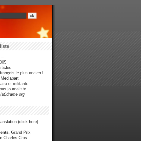
iste
---
005
ticles
rançais le plus ancien !
r Mediapart
ire et militante
pas journaliste
e(at)drame.org
anslation (click here)
ents
, Grand Prix
e Charles Cros