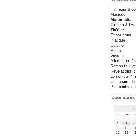
Humeurs & op
Musique
Multimedia
Cinéma & DV
Théâtre
Expositions
Pratique
Cuisine
Perso
Voyage
Allumés du J
Roman-feuille
Révélations (co
Le son sur l'i
Centenaire de
Perspectives 
Jour après 
«
lun
mar
m
2
3
9
10
16
17