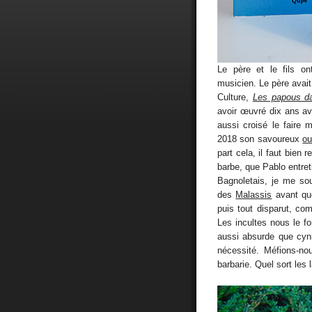
Le père et le fils o
musicien. Le père avait
Culture,
Les papous da
avoir œuvré dix ans av
aussi croisé le faire 
2018 son savoureux
ou
part cela, il faut bien 
barbe, que Pablo entret
Bagnoletais, je me sou
des
Malassis
avant que
puis tout disparut, co
Les incultes nous le fo
aussi absurde que cyni
nécessité. Méfions-nou
barbarie. Quel sort les