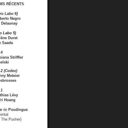
MS RÉCENTS
ro Labo 6)
berto Negro
 Delaunay
ro Labo 5)
lène Duret
e Saada
 4
iana Striffler
elski
2 (Codex)
nny Meteier
esbrosses
 1
thias Lévy
ri Hoang
ve
de
Poudingue
ental
. The Pusher)