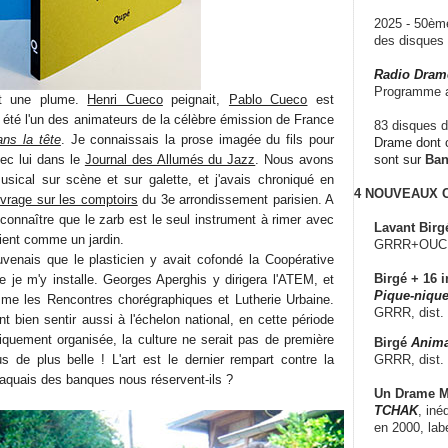
2025 - 50è
des disque
Radio Dram
Programme a
nt une plume.
Henri Cueco
peignait,
Pablo Cueco
est
 été l'un des animateurs de la célèbre émission de France
83 disques d
ns la tête
. Je connaissais la prose imagée du fils pour
Drame dont c
ec lui dans le
Journal des Allumés du Jazz
. Nous avons
sont sur
Ba
musical sur scène et sur galette, et j'avais chroniqué en
4 NOUVEAUX
vrage sur les comptoirs
du 3e arrondissement parisien. A
reconnaître que le zarb est le seul instrument à rimer avec
Lavant Birg
ient comme un jardin.
GRRR+OUCH!,
venais que le plasticien y avait cofondé la Coopérative
Birgé + 16 i
 je m'y installe. Georges Aperghis y dirigera l'ATEM, et
Pique-nique
mme les Rencontres chorégraphiques et Lutherie Urbaine.
GRRR, dist.
nt bien sentir aussi à l'échelon national, en cette période
quement organisée, la culture ne serait pas de première
Birgé
Anima
GRRR, dist.
s de plus belle ! L'art est le dernier rempart contre la
 laquais des banques nous réservent-ils ?
Un Drame Mu
TCHAK
, iné
en 2000, lab