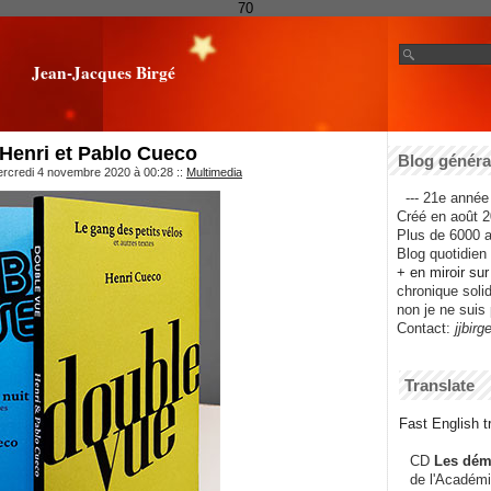
70
Jean-Jacques Birgé
Henri et Pablo Cueco
Blog général
ercredi 4 novembre 2020 à 00:28
::
Multimedia
--- 21e année 
Créé en août 2
Plus de 6000 ar
Blog quotidien f
+ en miroir su
chronique solida
non je ne suis 
Contact:
jjbirg
Translate
Fast English tr
CD
Les dém
de l'Académi