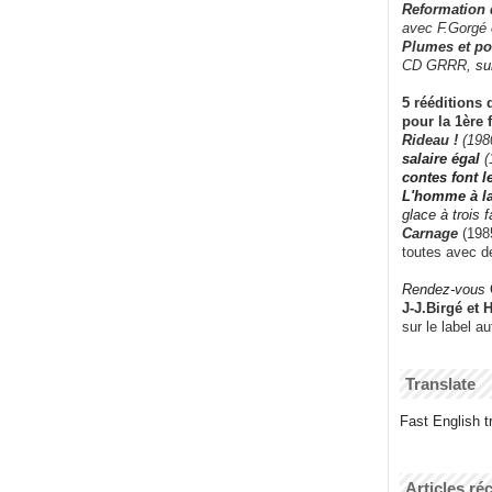
Reformation
avec F.Gorgé
Plumes et po
CD GRRR,
su
5 rééditions 
pour la 1ère 
Rideau !
(198
salaire égal
(
contes font 
L'homme à l
glace à trois 
Carnage
(1985
toutes avec d
Rendez-vous
J-J.Birgé et 
sur le label a
Translate
Fast English tr
Articles ré