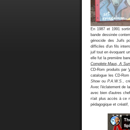
En 1987 et 1991 sorti
bande dessinée conte
génocide des Juifs po
difficiles d'un fils int
juif tout en évoquant u
elle fut la première ba
Complete Maus, A Survi
CD-Rom produits par
catalogue les CD-Ro
Show
ou
P.A.W.S.
, cr
Avec l'éclatement de la
avec bien d'autres che
n'ait plus accès à ce
pédagogique et créatif