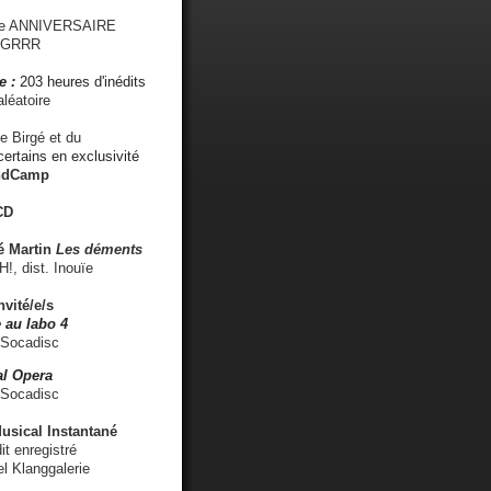
me ANNIVERSAIRE
s GRRR
e :
203 heures d'inédits
léatoire
e Birgé et du
ertains en exclusivité
ndCamp
CD
é
Martin
Les déments
 dist. Inouïe
nvité/e/s
 au labo 4
 Socadisc
l Opera
 Socadisc
sical Instantané
dit enregistré
el Klanggalerie