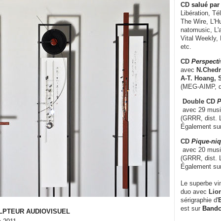
CD
salué par 
Libération, Té
The Wire, L'H
natomusic, L'a
Vital Weekly,
etc.
CD
Perspecti
avec
N.Chedm
A-T. Hoang, 
(MEG-AIMP, d
Double CD
P
avec 29 music
(GRRR, dist. L
Également su
CD
Pique-niq
avec 20 musi
(GRRR, dist. 
Également su
Le superbe vi
duo avec
Lion
sérigraphie d'
E
est sur
Band
LPTEUR AUDIOVISUEL