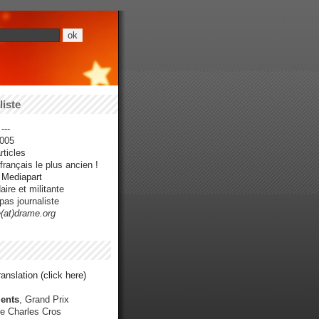
iste
---
005
ticles
rançais le plus ancien !
r Mediapart
ire et militante
pas journaliste
e(at)drame.org
anslation (click here)
ents
, Grand Prix
e Charles Cros