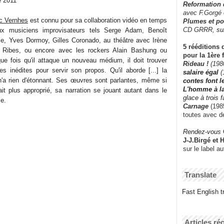
e 2011
Reformation
avec F.Gorgé
ic Vernhes
est connu pour sa collaboration vidéo en temps
Plumes et po
CD GRRR,
su
x musiciens improvisateurs tels Serge Adam, Benoît
e, Yves Dormoy, Gilles Coronado, au théâtre avec Irène
5 rééditions 
 Ribes, ou encore avec les rockers Alain Bashung ou
pour la 1ère 
e fois qu'il attaque un nouveau médium, il doit trouver
Rideau !
(198
es inédites pour servir son propos. Qu'il aborde [...] la
salaire égal
(
n'a rien d'étonnant. Ses œuvres sont parlantes, même si
contes font 
L'homme à l
rait plus approprié, sa narration se jouant autant dans le
glace à trois 
e.
Carnage
(1985
toutes avec d
Rendez-vous
J-J.Birgé et 
sur le label a
Translate
Fast English tr
Articles ré