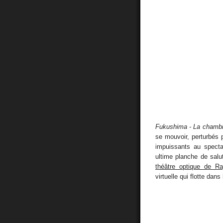
Fukushima - La chamb
se mouvoir, perturbés p
impuissants au specta
ultime planche de salu
théâtre optique de R
virtuelle qui flotte dans 