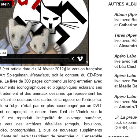
AUTRES ALBU
Album (Apé
live avec
Ro
et
Catherine
Titres (Apé
live avec
Hé
et
Alexandr
Apéro Labo
live avec
Fab
et
Léa Ciech
(cet article date du 14 février 2012)] la version française
Art Spiegelman
,
MetaMaus
, soit le contenu du CD-Rom
Apéro Labo 
live avec
Fa
. Le livre de 300 pages comprend un long entretien avec
et
Maëlle D
documents iconographiques et biographiques éclairant ses
 traitement et des animaux dessinés qui représentent les
Apéro Labo
vélant le dessous des cartes et la rigueur de l'entreprise.
live avec
Ma
ble si l'objet n'était pas en plus accompagné par un DVD-
et
Antonin-T
 on aperçoit le centre dans l'œil de Vladek sur la
LP
La preu
Y est reproduit l'intégralité de l'ouvrage numérisé,
rock expérim
s vers des archives détaillées (croquis, brouillons,
(GRRR, dist
idéo, photographies...), plus de nouveaux suppléments
lante qu'il serait fastidieux de répertorier ici. L'ensemble