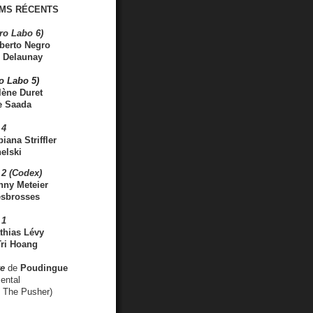
MS RÉCENTS
ro Labo 6)
berto Negro
 Delaunay
ro Labo 5)
lène Duret
e Saada
 4
iana Striffler
elski
2 (Codex)
nny Meteier
esbrosses
 1
thias Lévy
ri Hoang
ve
de
Poudingue
ental
. The Pusher)