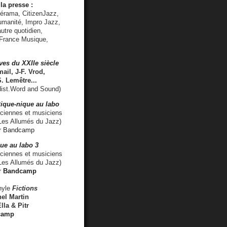
la presse :
lérama, CitizenJazz,
umanité, Impro Jazz,
utre quotidien,
 France Musique,
ves du XXIIe siècle
ail, J-F. Vrod,
S. Lemêtre
...
ist.Word and Sound)
ique-nique au labo
iennes et musiciens
es Allumés du Jazz)
r
Bandcamp
ue au labo 3
ciennes et musiciens
Les Allumés du Jazz)
r
Bandcamp
nyle
Fictions
el Martin
lla & Pitr
camp