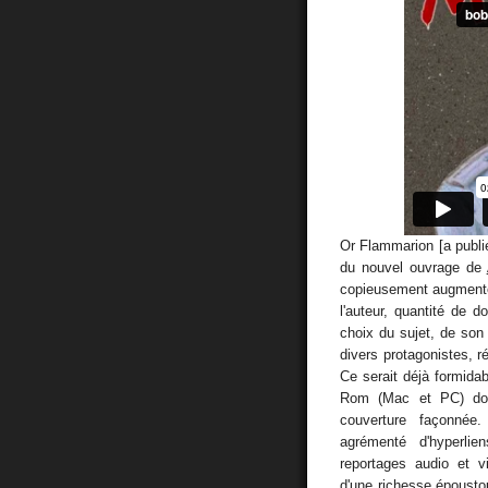
Or Flammarion [a publié 
du nouvel ouvrage de
copieusement augmenté
l'auteur, quantité de 
choix du sujet, de son
divers protagonistes, ré
Ce serait déjà formida
Rom (Mac et PC) dont
couverture façonnée. 
agrémenté d'hyperlien
reportages audio et v
d'une richesse époustouf