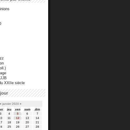
inions
D
azz
ton
ll.)
mage
 JJB
du XXIIe siècle
jour
«
janvier 2024
»
er
jeu
ven
sam
dim
3
4
5
6
7
10
11
12
13
14
17
18
19
20
21
24
25
26
27
28