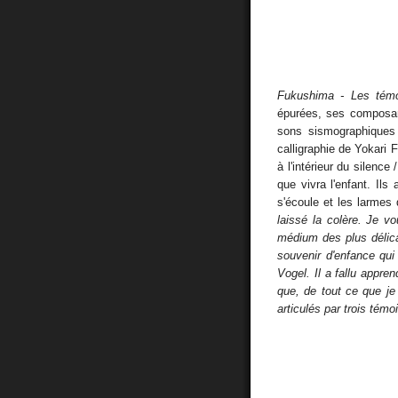
Fukushima - Les tém
épurées, ses composant
sons sismographiques 
calligraphie de Yokari F
à l'intérieur du silence
que vivra l'enfant. Il
s'écoule et les larme
laissé la colère. Je v
médium des plus délica
souvenir d'enfance qui
Vogel. Il a fallu appr
que, de tout ce que je 
articulés par trois témo