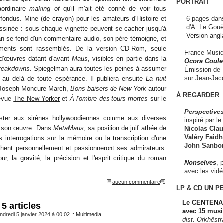
PORTRAIT
aordinaire
making of
qu'il m'ait été donné de voir tous
6 pages dans
fondus. Mine (de crayon) pour les amateurs d'Histoire et
d'A. Le Gouë
ssinée : sous chaque vignette peuvent se cacher jusqu'à
Version angl
n se fend d'un commentaire audio, son père témoigne, et
ments sont rassemblés. De la version CD-Rom, seule
France Musiqu
d'œuvres datant d'avant
Maus
, visibles en partie dans la
Ocora Couleu
reakdowns
. Spiegelman aura toutes les peines à assumer
Émission de F
sur Jean-Jacq
 au delà de toute espérance. Il publiera ensuite
La nuit
 Joseph Moncure March,
Bons baisers de New York
autour
À REGARDER
revue
The New Yorker
et
À l'ombre des tours mortes
sur le
Perspectives
ister aux sirènes hollywoodiennes comme aux diverses
inspiré par le 
er son œuvre. Dans
MetaMaus
, sa position de juif athée de
Nicolas Claus
Valéry Faidhe
interrogations sur la mémoire ou la transcription d'une
John Sanbo
chent personnellement et passionneront ses admirateurs.
r, la gravité, la précision et l'esprit critique du roman
Nonselves
, 
avec les vid
aucun commentaire
LP & CD
UN P
Le CENTENAI
5 articles
avec 15 musi
ndredi 5 janvier 2024 à 00:02
::
Multimedia
dist. Orkhêst