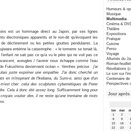
Humeurs & op
Musique
Multimedia
Cinéma & DV
Théâtre
oins
est un hommage direct au Japon, par ses lignes
Expositions
s électroniques apparents et le non-dit qu'évoquent les
Pratique
de déchirement ou les petites gouttes pendulaires. La
Cuisine
Perso
ujiwara entérine la catastrophe : « le tonnerre se tenait là,
Voyage
 / l'enfant ne sait pas ce qu'a vu le père qui ne voit pas ce
Allumés du J
s avancent, aveugles / l'avenir nous échappe comme l'eau
Roman-feuille
s de Fukushima deviennent océan ». Vernhes précise :
j'ai
Révélations (co
oulais juste exprimer une empathie. J'ai donc cherché un
Le son sur l'i
ts en m'inspirant de l'Ikebana, du Sumi-e, ainsi que d'un
Centenaire de
Perspectives 
 m'est cher: celui des sculptures cybernétiques de Peter
endre. Cela à donc été assez long. Suffisamment long pour
Jour après 
croyais vouloir dire, il ne reste qu'une trentaine de mots
ins
.
lun
mar
m
1
2
8
9
15
16
22
23