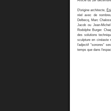
Article du 1er décembr
D'origine architecte,
Ér
réel avec de nombreu
Delbecq, Marc Chaloss
Jacob ou Jean-Michel
Rodolphe Burger. Chaqu
des solutions techniqu
sculpture en cinéaste 
l'adjectif "sonores" se
temps que dans l'espac