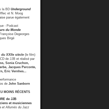
 la BD
Underground
fflec et N. Moog
aise
parue également
e - Podcast
rs du Monde
rançoise Degeorges
ues Birgé
 du XXIIe siècle
(le film)
CD de JJB et réalisé par
s, Sonia Cruchon,
rbe, Jacques Perconte,
rn
,
Eric Vernhes
...
performance
éos de
John Sanborn
EU MOINS RÉCENTS
RE de JJB
ciens et musiciennes
ra et Allumés du Jazz