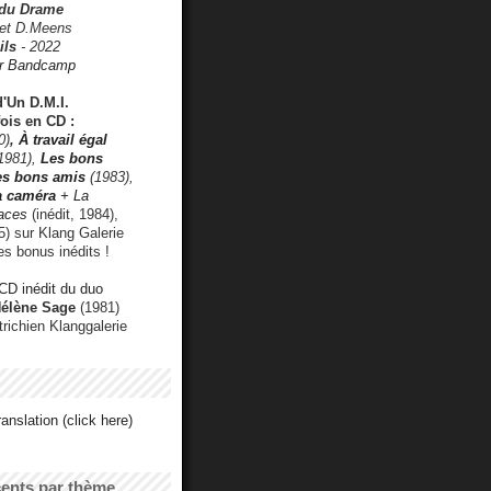
 du Drame
 et D.Meens
ils
- 2022
r Bandcamp
d'Un D.M.I.
fois en CD :
0)
,
À travail égal
1981),
Les bons
les bons amis
(1983),
a caméra
+ La
faces
(inédit, 1984),
) sur Klang Galerie
es bonus inédits !
CD inédit du duo
Hélène Sage
(1981)
utrichien Klanggalerie
anslation (click here)
cents par thème