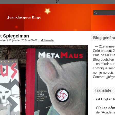
70
Jean-Jacques Birgé
t Spiegelman
Blog général
ndredi 12 janvier 2024 à 00:02
::
Multimedia
--- 21e année 
Créé en août 2
Plus de 6000 ar
Blog quotidien f
+ en miroir su
chronique solida
non je ne suis 
Contact:
jjbirg
Translate
Fast English tr
CD
Les dém
de l'Académi