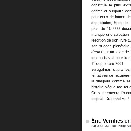
constitue le plus extr
genres et supports con
pour ceux de bande de
sept études, Spiegelma
près de 10 000 docu
manque une sélection 
réédition de son livre
B
son succès planétaire,
d'enfer
sur un texte de
de son travail pour la 
11 septembre 2001.
Spiegelman saura rés
tentatives de récupér
la diaspora comme ses 
histoire vécue me tou
On y retrouvera l'humou
original. Du grand Art !
Éric Vernhes en 
Par Jean-Jacques Birgé, ve