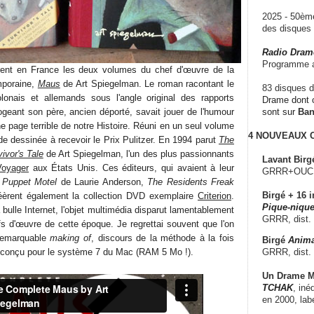
2025 - 50è
des disque
Radio Dram
Programme a
rent en France les deux volumes du chef d'œuvre de la
mporaine,
Maus
de Art Spiegelman. Le roman racontant le
83 disques d
lonais et allemands sous l'angle original des rapports
Drame dont c
errogeant son père, ancien déporté, savait jouer de l'humour
sont sur
Ba
ne page terrible de notre Histoire. Réuni en un seul volume
4 NOUVEAUX
nde dessinée à recevoir le Prix Pulitzer. En 1994 parut
The
vor's Tale
de Art Spiegelman, l'un des plus passionnants
Lavant Birg
Voyager
aux États Unis. Ces éditeurs, qui avaient à leur
GRRR+OUCH!,
m
Puppet Motel
de Laurie Anderson,
The Residents Freak
Birgé + 16 i
éèrent également la collection DVD exemplaire
Criterion
.
Pique-nique
 bulle Internet, l'objet multimédia disparut lamentablement
GRRR, dist.
fs d'œuvre de cette époque. Je regrettai souvent que l'on
 remarquable
making of
, discours de la méthode à la fois
Birgé
Anima
GRRR, dist.
, conçu pour le système 7 du Mac (RAM 5 Mo !).
Un Drame Mu
TCHAK
, iné
en 2000, lab