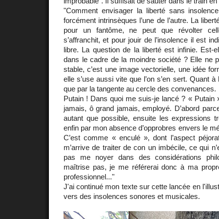
improbable". Il suffisait de sauter dans le train en
"Comment envisager la liberté sans insolenc
forcément intrinsèques l’une de l’autre. La liberté
pour un fantôme, ne peut que révolter cel
s’affranchit, et pour jouir de l’insolence il est i
libre. La question de la liberté est infinie. Es
dans le cadre de la moindre société ? Elle ne p
stable, c’est une image vectorielle, une idée fo
elle s’use aussi vite que l’on s’en sert. Quant à l
que par la tangente au cercle des convenances.
Putain ! Dans quoi me suis-je lancé ? « Putain »
jamais, ô grand jamais, employé. D’abord parce q
autant que possible, ensuite les expressions t
enfin par mon absence d’opprobres envers le méti
C’est comme « enculé », dont l’aspect péjorati
m’arrive de traiter de con un imbécile, ce qui n
pas me noyer dans des considérations phil
maîtrise pas, je me référerai donc à ma propre
professionnel..."
J'ai continué mon texte sur cette lancée en l'illust
vers des insolences sonores et musicales.