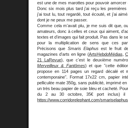
est une de mes marottes pour pouvoir amorcer 
Donc six mois plus tard j'ai reçu les premières 
j'ai tout lu, tout regardé, tout écouté, et j'ai aim
dont je ne peux me passer.
Comme cela m'avait plu, je me suis dit que, oui,
amateurs, donc à celles et ceux qui aiment, d'
textes et d'images qui fait produit. Pas dans le
pour la multiplication de sens que ces part
Précisons que
Smaris Elaphus
est le fruit d
magazines d'arts en ligne (
ArtsHebdoMédias
,
C
21 LaRevue
), que c'est le deuxième numéro (
Merveilleux & Fantômes
) et que "cette éditi
propose en 114 pages un regard décalé et mu
contemporaine". Format 17x22 cm, papier inté
pelliculée mate 350g, sans publicité, imprimé e
un très beau papier de soie bleu et cacheté. Pour 
du 2 au 30 octobre, 35€ port inclus) il s
https://www.corridorelephant.com/smariselaphus