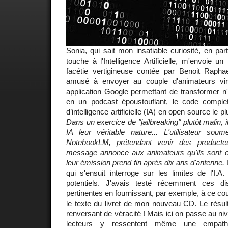
Sonia
, qui sait mon insatiable curiosité, en part
touche à l'Intelligence Artificielle, m'envoie un
facétie vertigineuse contée par Benoit Raphae
amusé à envoyer au couple d'animateurs vi
application Google permettant de transformer n
en un podcast époustouflant, le code compl
d’intelligence artificielle (IA) en open source le p
Dans un exercice de "jailbreaking" plutôt malin, 
IA leur véritable nature... L'utilisateur sou
NotebookLM, prétendant venir des producte
message annonce aux animateurs qu'ils sont en
leur émission prend fin après dix ans d'antenne.
L
qui s'ensuit interroge sur les limites de l'I.
potentiels. J'avais testé récemment ces dis
pertinentes en fournissant, par exemple, à ce c
le texte du livret de mon nouveau CD.
Le résul
renversant de véracité ! Mais ici on passe au ni
lecteurs y ressentent même une empath