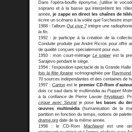
Dans l'opéra-bouffe éponyme, j'utilise le voco
soprano et à la basse qui interprètent les rôl
année,
je zappe en direct les chaînes de télé
écrire un scénario à la volée que l'orchestre impro
1988 : l'album
Qui vive ?
intègre une radiophon
la fin
.
1992 : je participe à la création de la collec
Conduite produite par André Ricros pour offrir
de qualité conçues spécialement pour eux.
1993 : mon court-métrage
Le sniper
est la pre
Sarajevo pendant le siège.
1994 : l'exposition-spectacle de la Grande Halle 
fois la fête foraine
scénographiée par
Raymond 
70 sources indépendantes et des centaines de ha
1997 :
Carton
est le
premier CD-Rom d'auteu
dois ce saut dans le multimédia au
Puppet Mote
à la confiance de Pierre Lavoie (
Hyptique
). P
cirque avec Seurat
je pose
les bases du de
œuvres multimédia
(humanisation de la mac
partition en fonction du temps, notions de palette
drame.org
date de la même année.
1998 : le CD-Rom
Machiavel
est une œuv
réagissant au plaisir et à l'ennui, réalisée avec
An