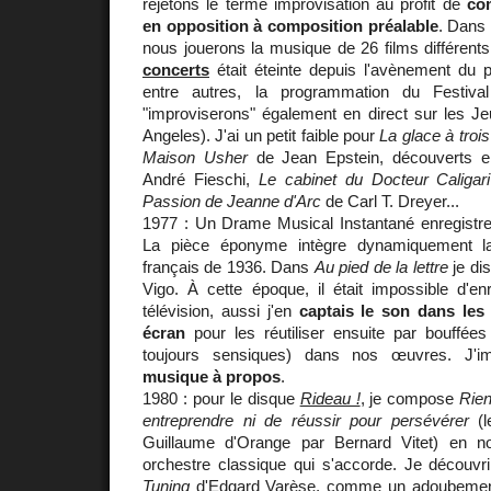
rejetons le terme improvisation au profit de
co
en opposition à composition préalable
. Dans 
nous jouerons la musique de 26 films différent
concerts
était éteinte depuis l'avènement du pa
entre autres, la programmation du Festiva
"improviserons" également en direct sur les 
Angeles). J'ai un petit faible pour
La glace à troi
Maison Usher
de Jean Epstein, découverts e
André Fieschi,
Le cabinet du Docteur Caligari
Passion de Jeanne d'Arc
de Carl T. Dreyer...
1977 : Un Drame Musical Instantané enregistr
La pièce éponyme intègre dynamiquement la
français de 1936. Dans
Au pied de la lettre
je dis
Vigo. À cette époque, il était impossible d'enr
télévision, aussi j'en
captais le son dans les 
écran
pour les réutiliser ensuite par bouffées
toujours sensiques) dans nos œuvres. J'i
musique à propos
.
1980 : pour le disque
Rideau !
, je compose
Rien
entreprendre ni de réussir pour persévérer
(l
Guillaume d'Orange par Bernard Vitet) en 
orchestre classique qui s'accorde. Je découvri
Tuning
d'Edgard Varèse, comme un adoubeme