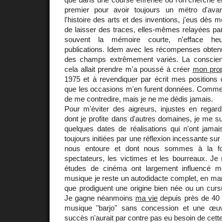
premier pour avoir toujours un métro d'ava
l'histoire des arts et des inventions, j'eus dès 
de laisser des traces, elles-mêmes relayées p
souvent la mémoire courte, n'efface h
publications. Idem avec les récompenses obtenu
des champs extrêmement variés. La conscie
cela allait prendre m'a poussé à créer
mon prop
1975 et à revendiquer par écrit mes positions 
que les occasions m'en furent données. Comme s
de me contredire, mais je ne me dédis jamais.
Pour m'éviter des aigreurs, injustes en regar
dont je profite dans d'autres domaines, je me su
quelques dates de réalisations qui n'ont jamais
toujours initiées par une réflexion incessante sur
nous entoure et dont nous sommes à la foi
spectateurs, les victimes et les bourreaux. Je
études de cinéma ont largement influencé mo
musique je reste un autodidacte complet, en marg
que prodiguent une origine bien née ou un curs
Je gagne néanmoins
ma vie
depuis près de 40
musique "barjo" sans concession et une œuv
succès n'aurait par contre pas eu besoin de cette