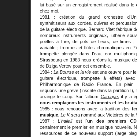
lui basé sur un enregistrement réalisé dans le
chez moi.
1981 : création du grand orchestre d'U
synthétiseurs aux cordes, cuivres et percussio
de la guitare électrique. Bernard Vitet fabrique
nombreux instruments originaux, lutherie souv
poëlles à frire, de pots de fleurs, de limes ;
variable ; trompes et flûtes chromatiques en P
trompette plongée dans l'eau, cor multiphoni
Strasbourg en 1983 nous créons la musique d
de Dziga Vertov pour cet ensemble.
1984 :
La Bourse et la vie
est une œuvre pour le 
guitare électrique, trompette à effets) ave
Philharmonique de Radio France. En plein 
risquons une grève (inscrite dans la partition !),
arrange le coup. Sur l'album
Carnage
, il y a 
nous remplaçons les instruments et les bruit
1985 : nous renouons avec la tradition des
te
musique
.
Le K
sera nommé aux Victoires de la 
1987 :
L'hallali
est l'
un des premiers CD
certainement le premier en musique nouvelle. No
ressources de ce nouveau support (large plag