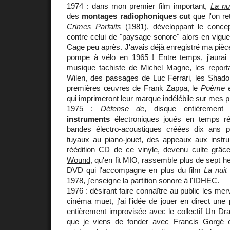
1974 : dans mon premier film important,
La nu
des
montages radiophoniques cut
que l'on re
Crimes Parfaits
(1981), développant le concep
contre celui de "paysage sonore" alors en vigue
Cage peu après. J'avais déjà enregistré ma pièc
pompe à vélo en 1965 ! Entre temps, j'aurai l
musique tachiste de Michel Magne, les repor
Wilen, des passages de Luc Ferrari, les Shado
premières œuvres de Frank Zappa, le
Poème é
qui imprimeront leur marque indélébile sur mes 
1975 :
Défense de
, disque entièrement
instruments
électroniques joués en temps r
bandes électro-acoustiques créées dix ans p
tuyaux au piano-jouet, des appeaux aux instru
réédition CD de ce vinyle, devenu culte grâc
Wound
, qu'en fit MIO, rassemble plus de sept h
DVD qui l'accompagne en plus du film
La nuit
1978, j'enseigne la partition sonore à l'IDHEC.
1976 : désirant faire connaître au public les mer
cinéma muet, j'ai l'idée de jouer en direct une 
entièrement improvisée avec le collectif
Un Dra
que je viens de fonder avec
Francis Gorgé