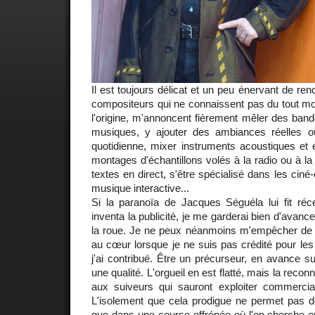
Il est toujours délicat et un peu énervant de ren
compositeurs qui ne connaissent pas du tout mon 
l'origine, m'annoncent fièrement mêler des band
musiques, y ajouter des ambiances réelles o
quotidienne, mixer instruments acoustiques et é
montages d'échantillons volés à la radio ou à l
textes en direct, s'être spécialisé dans les ciné
musique interactive...
Si la paranoïa de Jacques Séguéla lui fit réc
inventa la publicité, je me garderai bien d'avance
la roue. Je ne peux néanmoins m'empêcher de 
au cœur lorsque je ne suis pas crédité pour les
j'ai contribué. Être un précurseur, en avance s
une qualité. L'orgueil en est flatté, mais la reco
aux suiveurs qui sauront exploiter commerci
L'isolement que cela prodigue ne permet pas d
que dans une course effrénée où l'on cherche e