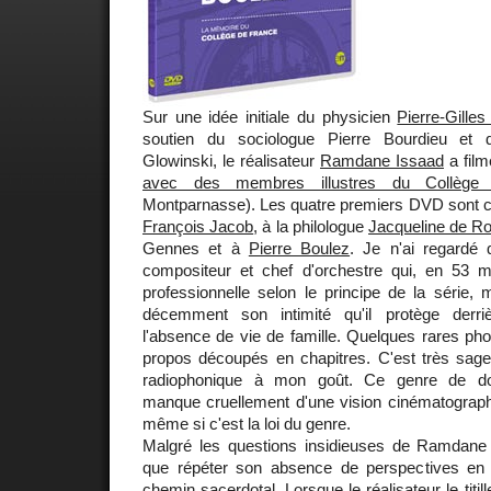
Sur une idée initiale du physicien
Pierre-Gille
soutien du sociologue Pierre Bourdieu et 
Glowinski, le réalisateur
Ramdane Issaad
a fil
avec des membres illustres du Collège
Montparnasse). Les quatre premiers DVD sont c
François Jacob
, à la philologue
Jacqueline de Ro
Gennes et à
Pierre Boulez
. Je n'ai regardé
compositeur et chef d'orchestre qui, en 53 
professionnelle selon le principe de la série, 
décemment son intimité qu'il protège derri
l'absence de vie de famille. Quelques rares phot
propos découpés en chapitres. C'est très sage
radiophonique à mon goût. Ce genre de do
manque cruellement d'une vision cinématograp
même si c'est la loi du genre.
Malgré les questions insidieuses de Ramdane 
que répéter son absence de perspectives en
chemin sacerdotal. Lorsque le réalisateur le titille