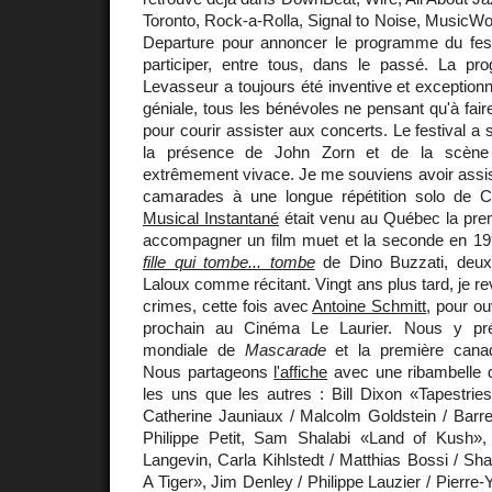
Toronto, Rock-a-Rolla, Signal to Noise, MusicWor
Departure pour annoncer le programme du festiv
participer, entre tous, dans le passé. La p
Levasseur a toujours été inventive et exceptionn
géniale, tous les bénévoles ne pensant qu'à faire 
pour courir assister aux concerts. Le festival a
la présence de John Zorn et de la scène
extrêmement vivace. Je me souviens avoir assi
camarades à une longue répétition solo de C
Musical Instantané
était venu au Québec la prem
accompagner un film muet et la seconde en 1
fille qui tombe... tombe
de Dino Buzzati, deux 
Laloux comme récitant. Vingt ans plus tard, je re
crimes, cette fois avec
Antoine Schmitt
, pour ou
prochain au Cinéma Le Laurier. Nous y pré
mondiale de
Mascarade
et la première can
Nous partageons
l'affiche
avec une ribambelle d'
les uns que les autres : Bill Dixon «Tapestrie
Catherine Jauniaux / Malcolm Goldstein / Barre 
Philippe Petit, Sam Shalabi «Land of Kush»,
Langevin, Carla Kihlstedt / Matthias Bossi / S
A Tiger», Jim Denley / Philippe Lauzier / Pierre