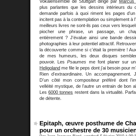
Vokalensemble de Stuttgart dirigé par
Marcus
plus parlantes que les dessins intérieurs du 
demande parfois à quoi riment les pages d'un l
incitent pas à la contemplation ou simplement à l'
meilleurs livres ne sont-ils pas ceux vers lesqu
piocher une phrase, un passage, un chapit
entièrement ? J'évalue ainsi une bande dess
photographies à leur potentiel attractif. Retrouve
la découverte comme si c'était la première ! Au
de mes humeurs, les deux disques semble
pouvoir. Les
Psaumes
me font planer sur un
Heligoland
me file le peps dont j'ai besoin pour m
Rien d'extraordinaire. Un accompagnement. J'a
D'un côté mon compositeur préféré dont l'in
velléité mystique, de l'autre un entrain de bon 
Les
6000 tonnes
restent dans la virtualité. Parf
de détente.
Epitaph, œuvre posthume de Cha
pour un orchestre de 30 musicie