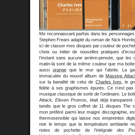
Me reconnaissant parfois dans les personnages
Stephen Frears adapté du roman de Nick Hornby
ici de classer mes disques par couleur de pochett
choix ou initier de nouvelles pratiques d'écou
l'instant sans aucune arrière-pensée, que les
matin-là sont de la même couleur que ma boîte 
aussi
orange
que le mur qui l'abrite. La gale
immaculée du nouvel album de
Massive Attac
sur la banalité de celui de
Charles Ives
, le g
fidèle à ses graphismes épurés. Ce n'est pas 
musique classique de sortir de l'ordinaire. Le b
Attack,
Eleven Promos
, était déjà transparent
tandis que le gros coffret de 11 disques
The s
mon préféré parmi leur maigre discographie, es
thermosensible qui laisse nos empreintes digit
noir le temps que la température ambiante r
notes de pochette de
l'intégrale des P