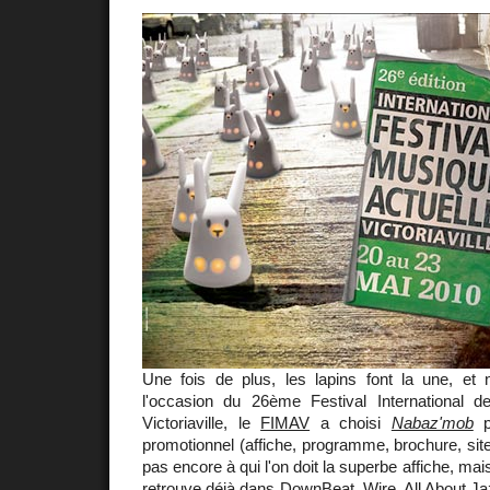
Une fois de plus, les lapins font la une, e
l'occasion du 26ème Festival International 
Victoriaville, le
FIMAV
a choisi
Nabaz'mob
po
promotionnel (affiche, programme, brochure, site
pas encore à qui l'on doit la superbe affiche, ma
retrouve déjà dans DownBeat, Wire, All About J