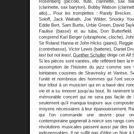
Rosenberg (piccolo, flûte, clarinette, sax 
(clarinette, sax baryton), Bobby Watson (clarinett
alto)... Pour les trompettes : Randy Brecker
Soloff, Jack Walrath, Joe Wilder, Snooky Yo
Eddie Bert, Sam Burtis, Urbie Green, David Tayl
Faulise (basse) et au tuba, Don Butterfield
comprend Karl Berger (vibraphone, cloche), John
Sir Roland Hanna et John Hicks (piano), Reggie
(contrebasse), Victor Lewis (batterie), Daniel D
last but not least
,
Gunther Schuller
dirige cet
All 
Si les pièces sont variées, elle reflètent bien l
assomption de l'histoire du jazz comme ses 
lointaines cousines de Stravinsky et Varèse. Sc
l'unité et nombreux des hommes qui l'ont seco
leur tribut à un musicien qui en a bavé des ro
vie et a su innover jusqu'au bout. Ils raniment 
mémorable concert qui ne sera pas facile de r
seulement qu'il manqua toujours aux compositeu
moyens nécessaires à leur épanouissement. Ra
qui l'on commande une œuvre pour orc
contemporaine gagnerait à noircir ses rangs com
révolutions musicales passent aussi par des b
indispensables. Il ne suffit pas d'élire un Noir 