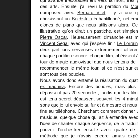
qui avance inexorablement vers la mort, très p
des arts. Ensuite, j'ai revu la partition du
Mo
composée avec
Bernard Vitet
il y a une qu
choisissant un
Bechstein
échantillonné, nettem
clones de piano que nous utilisions alors. Cet
illustrative qu'on dirait un pastiche, est simplem
Pierre Oscar
. Heureusement, dimanche est ma
Vincent Segal
avec qui j'espère finir
Le Lorrain
deux partitions nerveuses extrêmement différen
chaque partition sonore, chaque film, obéissent à
tour de magie audiovisuel que nous tentons de 
recommencer le même tour, si ce n'est sur 
sont tous des boucles.
Nous avons donc entamé la réalisation du qua
ex machina
. Encore des boucles, mais plus 
dépassent pas 20 secondes, tandis que les film
est tenu secret dépassent souvent les 4 minute
sons que je lui envoie au fur et à mesure et nous
fins au téléphone. Cherchant comment donner 
musique, quelque chose qui ait à entendre avec l
l'idée de chanter chaque séquence, de la tradui
pouvoir l'orchestrer ensuite avec quatre d
méthode que je n'avais encore jamais expé