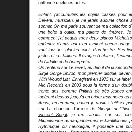
griffonné quelques notes.
Enfant, j'accumulais les objets cassés pour en
Devenu musicien, je ne jetais aucune chose san
sonner. On me parle souvent de ma collection d'
une boîte à outils, ma palette de timbres. 
comment j'ai acquis mes deux pianos Michels
cadeaux d'amis qui n'en avaient aucun usage
vaut tous les glockenspiels d'orchestre. Ses fin
justes et cristallines. Il évoque l'enfance, l'enfanc
de l'adulte et de l'interprète.
On l'entend sur
Le réveil
, au début de la second
Birgé Gorgé Shiroc, mon premier disque, devenu
With Wound List
. Enregistré en 1975 sur le label
Mio Records en 2003 sous la forme d'un double
trente ans, comme j'initiais de très jeunes en
tapèrent dessus jusqu'à en briser trois notes au m
Aussi, récemment, quand je voulus l'utiliser po
sur
La chanson d'amour
de Giorgio di Chiri
Vincent Segal
, je me rabattis sur ses clone
Michelsonne remarquablement échantillonnés 
Rythmique ou mélodique, il possède une pu