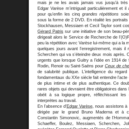
mais je ne les avais jamais vus jusqu'à trè
Edgar Varèse m'intriguait particulièrement et il
pour qu'enfin les cinq
grandes répétitions
soie
sous la forme de 2 DVD. En réalité les portrait
Stockhausen, Messiaen et Cecil Taylor sont cosi
Gérard Patris
sur une initiative de son beau-pè
dirigeait alors le Service de Recherche de l'(O
peu la répétition avec Varèse lui-même qui a la 
quelques jours avant l'enregistrement, mais il 
Scherchen qui va s'éteindre deux mois après. 
urgents que lorsque Guitry a l'idée en 1914 de 
Rodin, Renoir ou Saint-Saëns pour
Ceux de che
de salubrité publique. L'intelligence du regard
fondamentaux du XXe siècle fait entendre l'acte 
de plus intime et de plus authentique. Ce doub
rares objets qui devraient être obligatoires dans
obéit à sa logique propre, réfléchissant les
interprètes au travail.
En l'absence d'
Edgar Varèse
, nous assistons à 
dirigée par le grand Bruno Maderna et à 
Constantin Simonovic, augmentés de l'
Homma
Schaeffer, Boulez, Messiaen, Scherchen, Jo