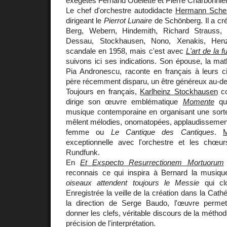
exégètes Fernand Ouelette et Pierre Charbonnier
Le chef d'orchestre autodidacte
Hermann Sche
dirigeant le
Pierrot Lunaire
de Schönberg. Il a cr
Berg, Webern, Hindemith, Richard Strauss, D
Dessau, Stockhausen, Nono, Xenakis, He
scandale en 1958, mais c'est avec
L'art de la 
suivons ici ses indications. Son épouse, la ma
Pia Andronescu, raconte en français à leurs ci
père récemment disparu, un être généreux au-de
Toujours en français,
Karlheinz Stockhausen
co
dirige son œuvre emblématique
Momente
qui
musique contemporaine en organisant une sorte
mêlent mélodies, onomatopées, applaudissements
femme ou
Le Cantique des Cantiques
.
M
exceptionnelle avec l'orchestre et les chœ
Rundfunk.
En
Et Exspecto Resurrectionem Mortuorum
reconnais ce qui inspira à Bernard la musi
oiseaux attendent toujours le Messie
qui cl
Enregistrée la veille de la création dans la Cat
la direction de Serge Baudo, l'œuvre perme
donner les clefs, véritable discours de la métho
précision de l'interprétation.