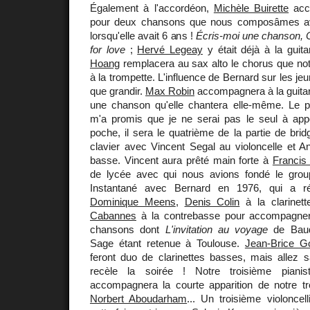
Également à l'accordéon,
Michèle Buirette
acc
pour deux chansons que nous composâmes av
lorsqu'elle avait 6 ans !
Écris-moi une chanson, C
for love
;
Hervé Legeay
y était déjà à la guita
Hoang
remplacera au sax alto le chorus que not
à la trompette. L'influence de Bernard sur les je
que grandir.
Max Robin
accompagnera à la guitar
une chanson qu'elle chantera elle-même. Le p
m'a promis que je ne serai pas le seul à app
poche, il sera le quatrième de la partie de bridg
clavier avec Vincent Segal au violoncelle et Ant
basse. Vincent aura prêté main forte à
Francis
de lycée avec qui nous avions fondé le gr
Instantané avec Bernard en 1976, qui a réu
Dominique Meens
,
Denis Colin
à la clarinet
Cabannes
à la contrebasse pour accompagner 
chansons dont
L'invitation au voyage
de Baude
Sage étant retenue à Toulouse.
Jean-Brice G
feront duo de clarinettes basses, mais allez s
recèle la soirée ! Notre troisième piani
accompagnera la courte apparition de notre tr
Norbert Aboudarham
... Un troisième violoncell