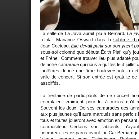
La salle de La Java aurait plu à Bernard.
La ja
récitait Marianne Oswald dans la
sublime cha
Jean Cocteau
.
Elle devait partir sur son yacht p
sous-sol colonné que débuta Édith Piaf, qu'y jo
et Fréhel. Comment trouver lieu plus adapté pour
de notre camarade qui nous a quittés le 3 juillet 
fantômes donne une âme bouleversante à cet 
salle de concert. Si son entrée est gratuite ce 
assoiffés.
La trentaine de participants de ce concert 
comptaient vraiment pour lui à moins qu'il 
Souvent les deux. De ses camarades des anné
aux plus jeunes qu'il aura marqués sans parfois l
tous et toutes joueront avec émotion en pensant 
compositeur. Certains sont absents, n'ayan
nombreux les disparus avant lui. Car Bernard j
Viseur, comme avec Gainsbourg, Barbara