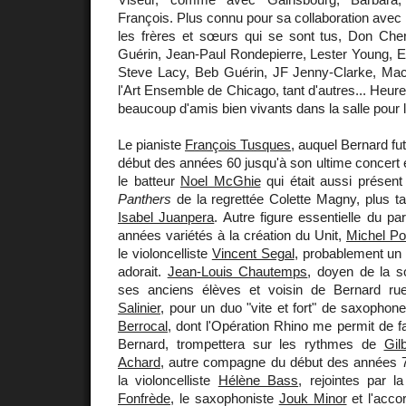
François. Plus connu pour sa collaboration ave
les frères et sœurs qui se sont tus, Don Che
Guérin, Jean-Paul Rondepierre, Lester Young, Eri
Steve Lacy, Beb Guérin, JF Jenny-Clarke, Ma
l'Art Ensemble de Chicago, tant d'autres... Heur
beaucoup d'amis bien vivants dans la salle pour
Le pianiste
François Tusques
, auquel Bernard fut
début des années 60 jusqu'à son ultime concert 
le batteur
Noel McGhie
qui était aussi présent
Panthers
de la regrettée Colette Magny, plus t
Isabel Juanpera
. Autre figure essentielle du p
années variétés à la création du Unit,
Michel Po
le violoncelliste
Vincent Segal
, probablement un 
adorait.
Jean-Louis Chautemps
, doyen de la s
ses anciens élèves et voisin de Bernard rue
Salinier
, pour un duo "vite et fort" de saxophon
Berrocal
, dont l'Opération Rhino me permit de f
Bernard, trompettera sur les rythmes de
Gil
Achard
, autre compagne du début des années 
la violoncelliste
Hélène Bass
, rejointes par 
Fonfrède
, le saxophoniste
Jouk Minor
et l'acco