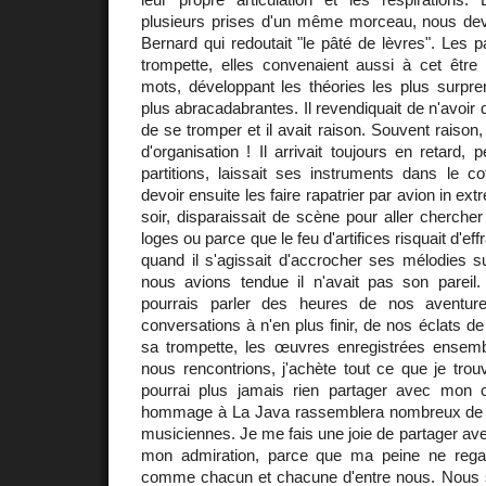
plusieurs prises d'un même morceau, nous dev
Bernard qui redoutait "le pâté de lèvres". Les 
trompette, elles convenaient aussi à cet être 
mots, développant les théories les plus surpre
plus abracadabrantes. Il revendiquait de n'avoir
de se tromper et il avait raison. Souvent raison, 
d'organisation ! Il arrivait toujours en retard, p
partitions, laissait ses instruments dans le co
devoir ensuite les faire rapatrier par avion in ex
soir, disparaissait de scène pour aller cherche
loges ou parce que le feu d'artifices risquait d'e
quand il s'agissait d'accrocher ses mélodies s
nous avions tendue il n'avait pas son parei
pourrais parler des heures de nos aventur
conversations à n'en plus finir, de nos éclats de 
sa trompette, les œuvres enregistrées ensem
nous rencontrions, j'achète tout ce que je trou
pourrai plus jamais rien partager avec mon 
hommage à La Java rassemblera nombreux de 
musiciennes. Je me fais une joie de partager a
mon admiration, parce que ma peine ne rega
comme chacun et chacune d'entre nous. Nous s