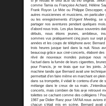
si je restais le seul actif du trio original. Selo
comme Tamia ou Françoise Achard, Hélène Sag
Frank Royon Le Mée ou Philippe Descepper, e
autres musiciennes et musiciens, en particulier 
ou les enregistrements d'
Urgent Meeting
, se s
partager nos aventures pendant quelques mois,
d'abord nous trois. Les plus beaux souvenirs d
débuts, nous étions jeunes, ambitieux, ins
sommes vus pratiquement cinq jours sur sept
années et les coups de téléphone avec Bernard 
trois heures jusque tard dans la nuit. Nous avo
beaucoup grâce aux ciné-concerts, élaboré des
rêvé de nouveaux mondes puisque nous refa
l'actuel dans la fumée de leurs cigarettes, brun
pour Francis, je ne tirais que sur les joints. 
machine tandis que Bernard avait une technique u
permettait d'en faire même en marchant en plein v
dans sa trompette, il vidait le contenu d'une de s
mélange dans le creux de sa main. J'interdisai
concerts, mais combien de fois ai-je retrouvé 
toilettes se cachant comme des collégiens ! Pour 
1987 par Didier Ranz pour l'AFAA nous avions écr
chacun s'était mis en scène. Bernard avait ch