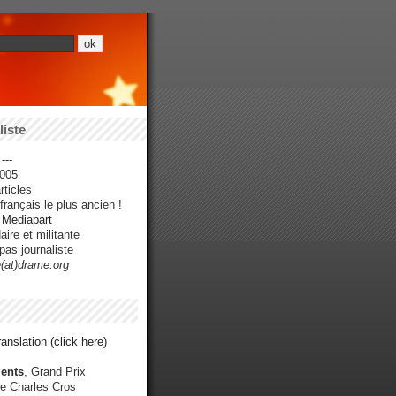
iste
---
005
ticles
rançais le plus ancien !
r Mediapart
ire et militante
pas journaliste
e(at)drame.org
anslation (click here)
ents
, Grand Prix
e Charles Cros