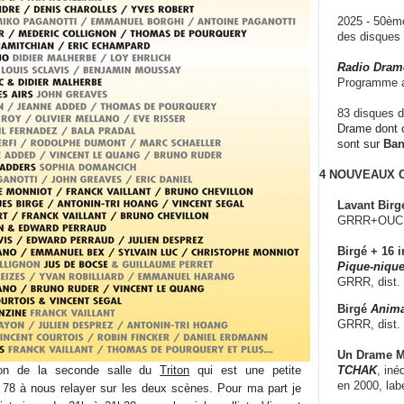
2025 - 50è
des disque
Radio Dram
Programme a
83 disques d
Drame dont c
sont sur
Ba
4 NOUVEAUX
Lavant Birg
GRRR+OUCH!,
Birgé + 16 i
Pique-nique
GRRR, dist.
Birgé
Anima
GRRR, dist.
Un Drame Mu
TCHAK
, iné
ation de la seconde salle du
Triton
qui est une petite
en 2000, lab
 78 à nous relayer sur les deux scènes. Pour ma part je