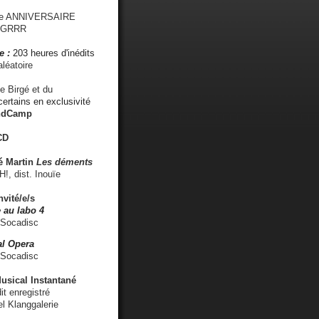
me ANNIVERSAIRE
s GRRR
e :
203 heures d'inédits
léatoire
e Birgé et du
ertains en exclusivité
ndCamp
CD
é
Martin
Les déments
 dist. Inouïe
nvité/e/s
 au labo 4
 Socadisc
l Opera
 Socadisc
sical Instantané
dit enregistré
el Klanggalerie