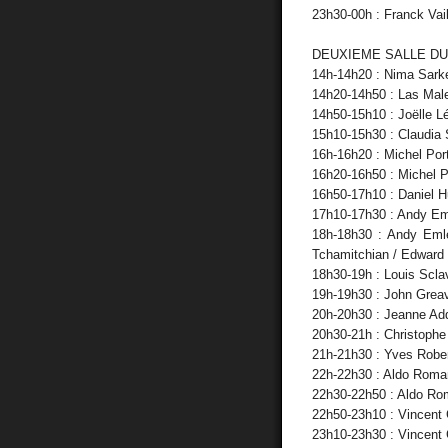
23h30-00h : Franck Vai
DEUXIEME SALLE DU
14h-14h20 : Nima Sark
14h20-14h50 : Las Mal
14h50-15h10 : Joëlle 
15h10-15h30 : Claudia S
16h-16h20 : Michel Port
16h20-16h50 : Michel Po
16h50-17h10 : Daniel H
17h10-17h30 : Andy Eml
18h-18h30 : Andy Emle
Tchamitchian / Edward
18h30-19h : Louis Scl
19h-19h30 : John Greav
20h-20h30 : Jeanne Add
20h30-21h : Christophe 
21h-21h30 : Yves Robert
22h-22h30 : Aldo Roma
22h30-22h50 : Aldo Ro
22h50-23h10 : Vincent 
23h10-23h30 : Vincent