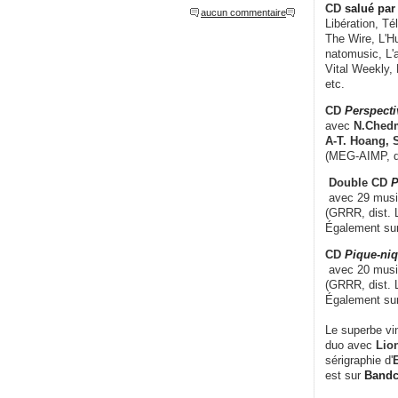
CD
salué par 
aucun commentaire
Libération, Té
The Wire, L'H
natomusic, L'a
Vital Weekly,
etc.
CD
Perspecti
avec
N.Chedm
A-T. Hoang, 
(MEG-AIMP, d
Double CD
P
avec 29 music
(GRRR, dist. L
Également su
CD
Pique-niq
avec 20 musi
(GRRR, dist. 
Également su
Le superbe vi
duo avec
Lion
sérigraphie d'
E
est sur
Band