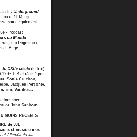
 la BD
Underground
fflec et N. Moog
aise
parue également
e - Podcast
rs du Monde
rançoise Degeorges
ues Birgé
 du XXIIe siècle
(le film)
CD de JJB et réalisé par
s, Sonia Cruchon,
rbe, Jacques Perconte,
rn
,
Eric Vernhes
...
performance
éos de
John Sanborn
EU MOINS RÉCENTS
RE de JJB
ciens et musiciennes
ra et Allumés du Jazz