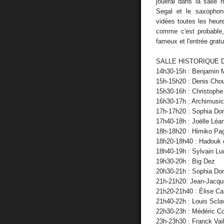
jouerai dans la salle 
Segal et le saxophoni
vidées toutes les heur
comme c'est probable,
fameux et l'entrée gratui
SALLE HISTORIQUE 
14h30-15h : Benjamin M
15h-15h20 : Denis Choui
15h30-16h : Christophe
16h30-17h : Archimusic
17h-17h20 : Sophia Do
17h40-18h : Joëlle Léan
18h-18h20 : Himiko Pag
18h20-18h40 : Hadouk 
18h40-19h : Sylvain Luc
19h30-20h : Big Dez
20h30-21h : Sophia Do
21h-21h20: Jean-Jacque
21h20-21h40 : Élise Ca
21h40-22h : Louis Scla
22h30-23h : Médéric Co
23h-23h30 : Franck Vai