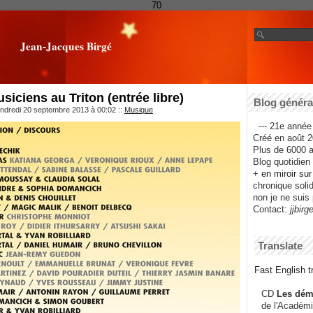
70
Jean-Jacques Birgé
iciens au Triton (entrée libre)
Blog général
endredi 20 septembre 2013 à 00:02
::
Musique
--- 21e année 
Créé en août 2
Plus de 6000 ar
Blog quotidien f
+ en miroir su
chronique solida
non je ne suis 
Contact:
jjbirg
Translate
Fast English tr
CD
Les dém
de l'Académi