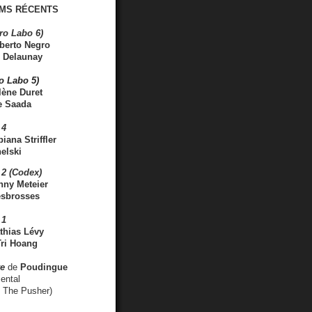
MS RÉCENTS
ro Labo 6)
berto Negro
 Delaunay
ro Labo 5)
lène Duret
e Saada
 4
iana Striffler
elski
2 (Codex)
nny Meteier
esbrosses
 1
thias Lévy
ri Hoang
ve
de
Poudingue
ental
. The Pusher)