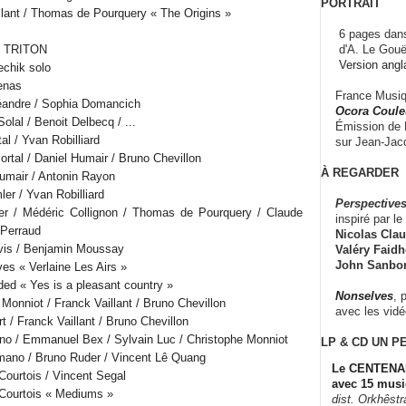
PORTRAIT
llant / Thomas de Pourquery « The Origins »
6 pages dans
d'A. Le Gouë
 TRITON
Version angl
echik solo
enas
France Musiqu
Léandre / Sophia Domancich
Ocora Couleu
olal / Benoit Delbecq / ...
Émission de F
al / Yvan Robilliard
sur Jean-Jacq
rtal / Daniel Humair / Bruno Chevillon
À REGARDER
umair / Antonin Rayon
er / Yvan Robilliard
Perspectives
r / Médéric Collignon / Thomas de Pourquery / Claude
inspiré par le 
 Perraud
Nicolas Claus
avis / Benjamin Moussay
Valéry Faidhe
John Sanbo
es « Verlaine Les Airs »
ed « Yes is a pleasant country »
Nonselves
, 
Monniot / Franck Vaillant / Bruno Chevillon
avec les vid
 / Franck Vaillant / Bruno Chevillon
no / Emmanuel Bex / Sylvain Luc / Christophe Monniot
LP & CD
UN P
mano / Bruno Ruder / Vincent Lê Quang
Le CENTENAI
Courtois / Vincent Segal
avec 15 musi
 Courtois « Mediums »
dist. Orkhêst