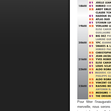
Pour fêter l'inaugur
merveille, nous serons