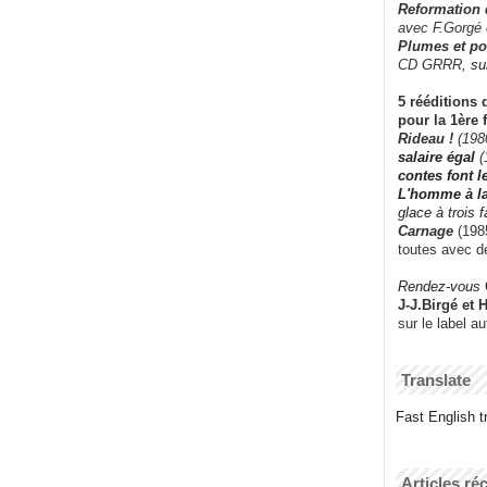
Reformation
avec F.Gorgé
Plumes et po
CD GRRR,
su
5 rééditions 
pour la 1ère 
Rideau !
(198
salaire égal
(
contes font 
L'homme à l
glace à trois 
Carnage
(1985
toutes avec d
Rendez-vous
J-J.Birgé et 
sur le label a
Translate
Fast English tr
Articles ré