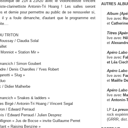
historique de 21h à 21h20 avec le violoncelliste Vincent
AUTRES ALBU
ste-clarinettiste Antonin-Tri Hoang ! Les salles seront
es et demie pour permettre au public de se renouveler si,
Album (Apé
 il y a foule dimanche, d'autant que le programme est
live avec
Ro
et
Catherine
te....
Titres (Apé
DU TRITON
live avec
Hé
oussay / Claudia Solal
et
Alexandr
llet
 Monniot « Station Mir »
Apéro Labo
live avec
Fab
et
Léa Ciech
mancich / Simon Goubert
dre / Denis Charolles / Yves Robert
Apéro Labo 
anotti « Slug »
live avec
Fa
et
Maëlle D
duo
 / Didier Malherbe
Apéro Labo
live avec
Ma
mancich « Snakes & ladders »
et
Antonin-T
s Birgé / Antonin-Tri Hoang / Vincent Segal
ron / Edward Perraud
LP
La preu
rock expérim
vis / Edward Perraud / Julien Desprez
(GRRR, dist
llignon « Jus de Bocse » invite Guillaume Perret
llant « Raising Benzine »