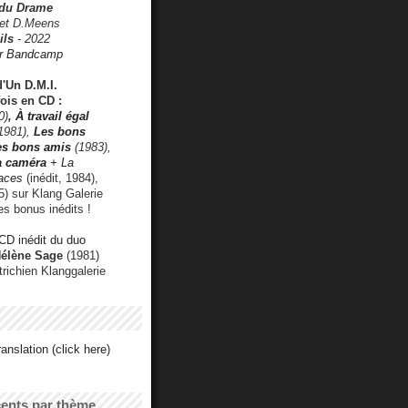
 du Drame
 et D.Meens
ils
- 2022
r Bandcamp
d'Un D.M.I.
fois en CD :
0)
,
À travail égal
1981),
Les bons
les bons amis
(1983),
a caméra
+ La
faces
(inédit, 1984),
) sur Klang Galerie
es bonus inédits !
CD inédit du duo
Hélène Sage
(1981)
utrichien Klanggalerie
anslation (click here)
cents par thème