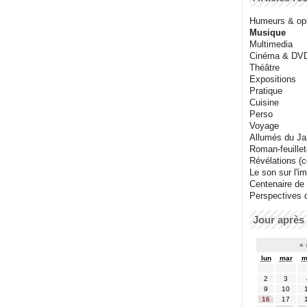
Humeurs & op
Musique
Multimedia
Cinéma & DV
Théâtre
Expositions
Pratique
Cuisine
Perso
Voyage
Allumés du J
Roman-feuille
Révélations (co
Le son sur l'i
Centenaire de
Perspectives 
Jour après 
«
lun
mar
m
2
3
9
10
16
17