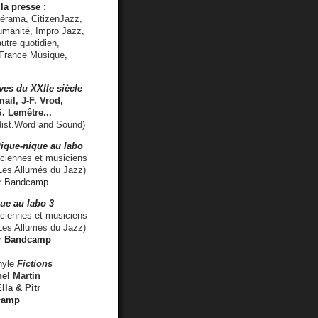
la presse :
lérama, CitizenJazz,
umanité, Impro Jazz,
utre quotidien,
 France Musique,
ves du XXIIe siècle
ail, J-F. Vrod,
S. Lemêtre
...
ist.Word and Sound)
ique-nique au labo
iennes et musiciens
es Allumés du Jazz)
r
Bandcamp
ue au labo 3
ciennes et musiciens
Les Allumés du Jazz)
r
Bandcamp
nyle
Fictions
el Martin
lla & Pitr
camp