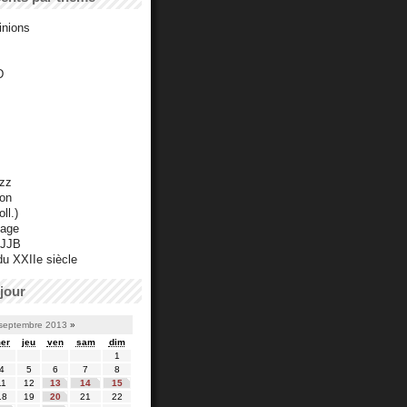
inions
D
azz
ton
ll.)
mage
 JJB
du XXIIe siècle
jour
septembre 2013
»
er
jeu
ven
sam
dim
1
4
5
6
7
8
11
12
13
14
15
18
19
20
21
22