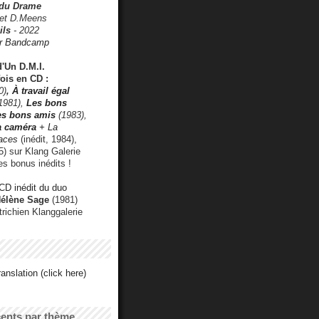
 du Drame
 et D.Meens
ils
- 2022
r Bandcamp
d'Un D.M.I.
fois en CD :
0)
,
À travail égal
1981),
Les bons
les bons amis
(1983),
a caméra
+ La
faces
(inédit, 1984),
) sur Klang Galerie
es bonus inédits !
CD inédit du duo
Hélène Sage
(1981)
utrichien Klanggalerie
anslation (click here)
cents par thème