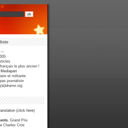
iste
---
005
ticles
rançais le plus ancien !
r Mediapart
ire et militante
pas journaliste
e(at)drame.org
anslation (click here)
ents
, Grand Prix
e Charles Cros