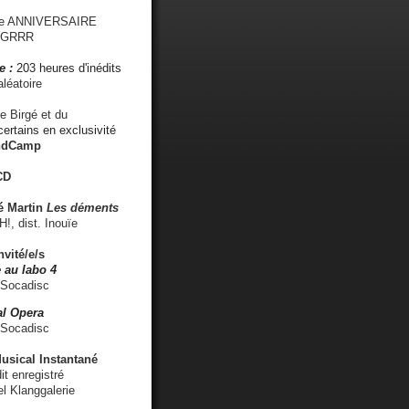
me ANNIVERSAIRE
s GRRR
e :
203 heures d'inédits
léatoire
e Birgé et du
ertains en exclusivité
ndCamp
CD
é
Martin
Les déments
 dist. Inouïe
nvité/e/s
 au labo 4
 Socadisc
l Opera
 Socadisc
sical Instantané
dit enregistré
el Klanggalerie