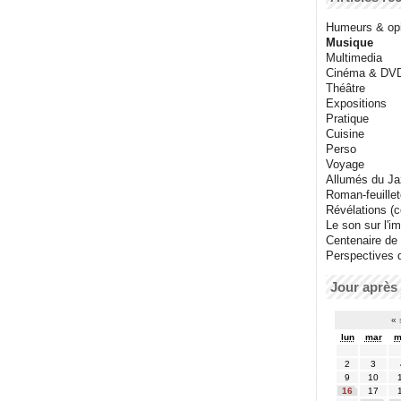
Humeurs & op
Musique
Multimedia
Cinéma & DV
Théâtre
Expositions
Pratique
Cuisine
Perso
Voyage
Allumés du J
Roman-feuille
Révélations (co
Le son sur l'i
Centenaire de
Perspectives 
Jour après 
«
lun
mar
m
2
3
9
10
16
17