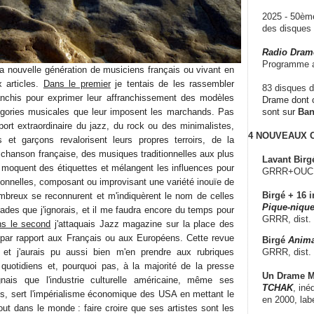
2025 - 50è
des disque
Radio Dram
Programme a
la nouvelle génération de musiciens français ou vivant en
x articles.
Dans le premier
je tentais de les rassembler
83 disques d
nchis pour exprimer leur affranchissement des modèles
Drame dont c
égories musicales que leur imposent les marchands. Pas
sont sur
Ba
pport extraordinaire du jazz, du rock ou des minimalistes,
4 NOUVEAUX
s et garçons revalorisent leurs propres terroirs, de la
 chanson française, des musiques traditionnelles aux plus
Lavant Birg
 moquent des étiquettes et mélangent les influences pour
GRRR+OUCH!,
sonnelles, composant ou improvisant une variété inouïe de
Birgé + 16 i
reux se reconnurent et m'indiquèrent le nom de celles
Pique-nique
ades que j'ignorais, et il me faudra encore du temps pour
GRRR, dist.
s le second
j'attaquais Jazz magazine sur la place des
 par rapport aux Français ou aux Européens. Cette revue
Birgé
Anima
GRRR, dist.
re et j'aurais pu aussi bien m'en prendre aux rubriques
 quotidiens et, pourquoi pas, à la majorité de la presse
Un Drame Mu
nais que l'industrie culturelle américaine, même ses
TCHAK
, iné
es, sert l'impérialisme économique des USA en mettant le
en 2000, lab
out dans le monde : faire croire que ses artistes sont les