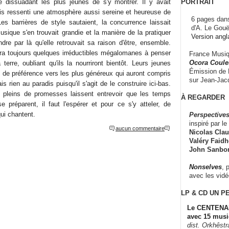
PORTRAIT
é dissuadant les plus jeunes de s'y montrer. Il y avait
is ressenti une atmosphère aussi sereine et heureuse de
6 pages dans
es barrières de style sautaient, la concurrence laissait
d'A. Le Gouë
usique s'en trouvait grandie et la manière de la pratiquer
Version angl
dre par là qu'elle retrouvait sa raison d'être, ensemble.
era toujours quelques irréductibles mégalomanes à penser
France Musiqu
Ocora Couleu
 terre, oubliant qu'ils la nourriront bientôt. Leurs jeunes
Émission de F
t de préférence vers les plus généreux qui auront compris
sur Jean-Jacq
s rien au paradis puisqu'il s'agit de le construire ici-bas.
pleins de promesses laissent entrevoir que les temps
À REGARDER
 préparent, il faut l'espérer et pour ce s'y atteler, de
ui chantent.
Perspectives
inspiré par le 
aucun commentaire
Nicolas Claus
Valéry Faidhe
John Sanbo
Nonselves
, 
avec les vid
LP & CD
UN P
Le CENTENAI
avec 15 musi
dist. Orkhêst