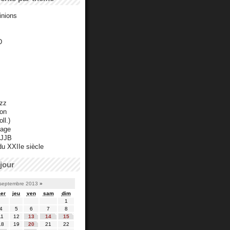
inions
D
azz
ton
ll.)
mage
 JJB
du XXIIe siècle
jour
septembre 2013
»
er
jeu
ven
sam
dim
1
4
5
6
7
8
11
12
13
14
15
18
19
20
21
22