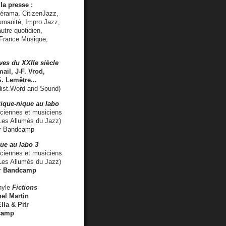
la presse :
lérama, CitizenJazz,
umanité, Impro Jazz,
utre quotidien,
 France Musique,
ves du XXIIe siècle
ail, J-F. Vrod,
S. Lemêtre
...
ist.Word and Sound)
ique-nique au labo
iennes et musiciens
es Allumés du Jazz)
r
Bandcamp
ue au labo 3
ciennes et musiciens
Les Allumés du Jazz)
r
Bandcamp
nyle
Fictions
el Martin
lla & Pitr
camp