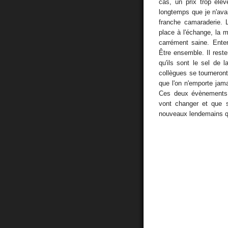
cas, un prix trop élev
longtemps que je n'ava
franche camaraderie. L
place à l'échange, la m
carrément saine. Enten
Être ensemble. Il rest
qu'ils sont le sel de la
collègues se tourneron
que l'on n'emporte jamai
Ces deux évènements 
vont changer et que se
nouveaux lendemains q