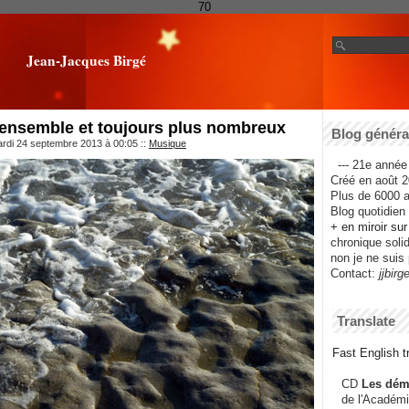
70
Jean-Jacques Birgé
 ensemble et toujours plus nombreux
Blog général
ardi 24 septembre 2013 à 00:05
::
Musique
--- 21e année 
Créé en août 2
Plus de 6000 ar
Blog quotidien f
+ en miroir su
chronique solida
non je ne suis 
Contact:
jjbirg
Translate
Fast English tr
CD
Les dém
de l'Académi