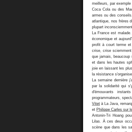
meilleurs, par exemple
Coca Cola ou des Mac
armes ou des conseils.
atlantique, nos frères 
plupart inconsciemment, 
La France est malade. 
économique et aujourd'h
profit à court terme e
crise, crise sciemment
que jamais, beaucoup s
et dans les hautes sp
joie en laissant les plu
la résistance s'organise
La semaine dernière j'
par la solidarité qui 
d'émouvants instant
programmateurs, specta
Vitet
à La Java, remar
et
Philippe Carles sur 
Antonin-Tri Hoang pour
Lilas. À ces deux occ
scène que dans les sall