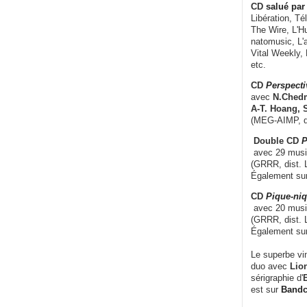
CD
salué par 
Libération, Té
The Wire, L'H
natomusic, L'a
Vital Weekly,
etc.
CD
Perspecti
avec
N.Chedm
A-T. Hoang, 
(MEG-AIMP, d
Double CD
P
avec 29 music
(GRRR, dist. L
Également su
CD
Pique-niq
avec 20 musi
(GRRR, dist. 
Également su
Le superbe vi
duo avec
Lion
sérigraphie d'
E
est sur
Band