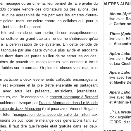
 en musique ou au cinéma, leur permet de faire avaler du
AUTRES ALBU
Do comme vendre des ordinateurs ou des avions, des
Album (Apé
 Aucune agressivité de ma part vers les artistes d'outre-
live avec
Ro
de galère, mais une colère contre les collabos qui, pour la
et
Catherine
font le lit de l'occupant.
Elle est malade de son inertie, de son assujettissement
Titres (Apé
ui culturel au grand capitalisme qui ne s'intéresse qu'au
live avec
Hé
et
Alexandr
t à la pérennisation de ce système. En cette période de
 fabriquée par une caste cynique plus avide et arrogante
Apéro Labo
e tirent dans les pattes au lieu de se serrer les coudes,
live avec
Fab
hères de pouvoir les manipulateurs s'en donnent à cœur
et
Léa Ciech
s faibles sur le carreau. Or plus les choses vont mal, plus
Apéro Labo 
.
live avec
Fa
ai participé à deux évènements collectifs encourageants
et
Maëlle D
s'y est exprimée et la joie d'être ensemble en partageant
s avec tous les présents, musiciens, journalistes,
Apéro Labo
teurs, etc. Je coorganisai le
concert-hommage à Bernard
live avec
Ma
et
Antonin-T
quablement évoqué par
Francis Marmande dans Le Monde
le blog de Jazz Magazine
(!) et jouai avec Vincent Segal et
LP
La preu
 fêter l'
inauguration de la seconde salle du Triton
aux
rock expérim
asions on put noter le mélange des générations tant sur
(GRRR, dist
es. Il faut dire que l'entrée était gratuite dans les deux