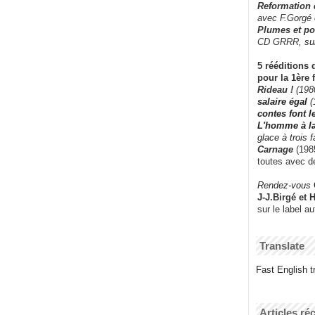
Reformation
avec F.Gorgé
Plumes et po
CD GRRR,
su
5 rééditions 
pour la 1ère 
Rideau !
(198
salaire égal
(
contes font 
L'homme à l
glace à trois 
Carnage
(1985
toutes avec d
Rendez-vous
J-J.Birgé et 
sur le label a
Translate
Fast English tr
Articles ré