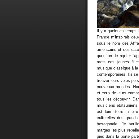
Il y a quelques temps 
France m'inspirait deu
sous le nom des Affra
américains et des cat
question de rejeter l'a
mais ces jeunes fille
musique classique à la
contemporaines. Ils se
trouver leurs voies per
nouveaux mondes. Nomb
et ceux de leurs camar
tous les découvrir.
Dan
musiciens étatsuniens
est loin d'être la pi
culturelles des grands
hexagonale. Je soulig
marges les plus rebell
pied dans la porte part