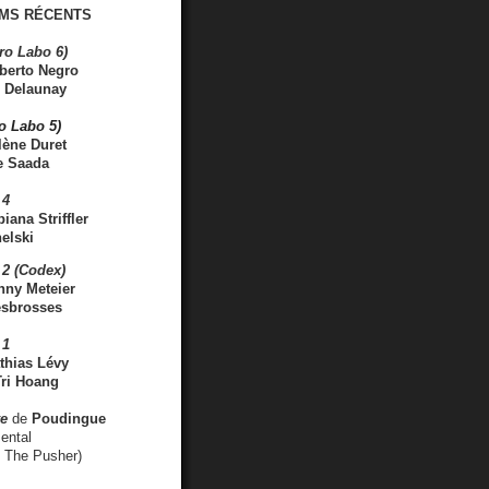
MS RÉCENTS
ro Labo 6)
berto Negro
 Delaunay
ro Labo 5)
lène Duret
e Saada
 4
iana Striffler
elski
2 (Codex)
nny Meteier
esbrosses
 1
thias Lévy
ri Hoang
ve
de
Poudingue
ental
. The Pusher)