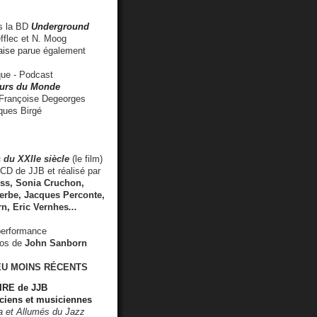
 la BD
Underground
fflec et N. Moog
aise
parue également
e - Podcast
rs du Monde
rançoise Degeorges
ues Birgé
 du XXIIe siècle
(le film)
CD de JJB et réalisé par
s, Sonia Cruchon,
rbe, Jacques Perconte,
rn
,
Eric Vernhes
...
performance
éos de
John Sanborn
EU MOINS RÉCENTS
RE de JJB
ciens et musiciennes
ra et Allumés du Jazz