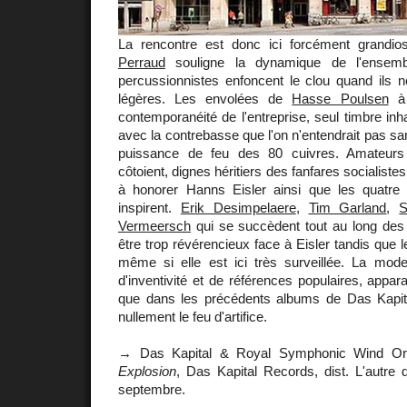
La rencontre est donc ici forcément grandio
Perraud
souligne la dynamique de l'ensemb
percussionnistes enfoncent le clou quand ils n
légères. Les envolées de
Hasse Poulsen
à 
contemporanéité de l'entreprise, seul timbre inh
avec la contrebasse que l'on n'entendrait pas sa
puissance de feu des 80 cuivres. Amateurs 
côtoient, dignes héritiers des fanfares socialiste
à honorer Hanns Eisler ainsi que les quatre
inspirent.
Erik Desimpelaere
,
Tim Garland
,
S
Vermeersch
qui se succèdent tout au long des 
être trop révérencieux face à Eisler tandis que l
même si elle est ici très surveillée. La moder
d'inventivité et de références populaires, appar
que dans les précédents albums de Das Kapita
nullement le feu d'artifice.
→ Das Kapital & Royal Symphonic Wind Orc
Explosion
, Das Kapital Records, dist. L'autre di
septembre.