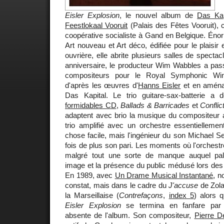
Eisler Explosion
, le nouvel album de
Das Kap
Feestlokaal Vooruit
(Palais des Fêtes Vooruit), c
coopérative socialiste à Gand en Belgique. Éno
Art nouveau et Art déco, édifiée pour le plaisir e
ouvrière, elle abrite plusieurs salles de specta
anniversaire, le producteur Wim Wabbles a p
compositeurs pour le Royal Symphonic Win
d'après les œuvres d'
Hanns Eisler
et en aména
Das Kapital. Le trio guitare-sax-batterie a
formidables CD
,
Ballads & Barricades
et
Conflic
adaptent avec brio la musique du compositeur a
trio amplifié avec un orchestre essentiellemen
chose facile, mais l'ingénieur du son Michael 
fois de plus son pari. Les moments où l'orchestr
malgré tout une sorte de manque auquel pall
image et la présence du public médusé lors des
En 1989, avec
Un Drame Musical Instantané
, n
constat, mais dans le cadre du
J'accuse
de Zola
la Marseillaise (
Contrefaçons
,
index 5
) alors 
Eisler Explosion
se termina en fanfare pa
absente de l'album. Son compositeur,
Pierre D