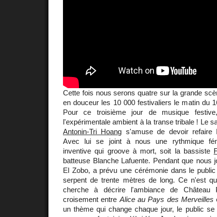
Cette fois nous serons quatre sur la grande scèn
en douceur les 10 000 festivaliers le matin du 
Pour ce troisième jour de musique festiv
l'expérimentale ambient à la transe tribale ! Le s
Antonin-Tri Hoang
s'amuse de devoir refaire
Avec lui se joint à nous une rythmique fémi
inventive qui groove à mort, soit la bassiste
batteuse Blanche Lafuente. Pendant que nous jo
El Zobo, a prévu une cérémonie dans le public
serpent de trente mètres de long. Ce n'est qu
cherche à décrire l'ambiance de Château P
croisement entre
Alice au Pays des Merveilles
un thème qui change chaque jour, le public se 