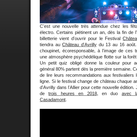
C'est une nouvelle très attendue chez les fê
électro. Certains piétinent un an, dès la fin de l
billetterie vient d'ouvrir pour le Festival
Châte
tiendra au
Château d'Avrilly
du 13 au 16 août. L
choupinet, écoresponsable, à l'image de ces tr
une atmosphère psychédélique flotte sur la forêt
Un petit quiz obligé donne la couleur pour a
général 80% partent dès la première semaine. Ce
de lire leurs recommandations aux festivaliers l
ligne. Si le festival change de château chaque ann
d'Avrilly dans l'Allier pour cette nouvelle édition.
de
trois heures en 2018
, en duo
avec l
Casadamont
.