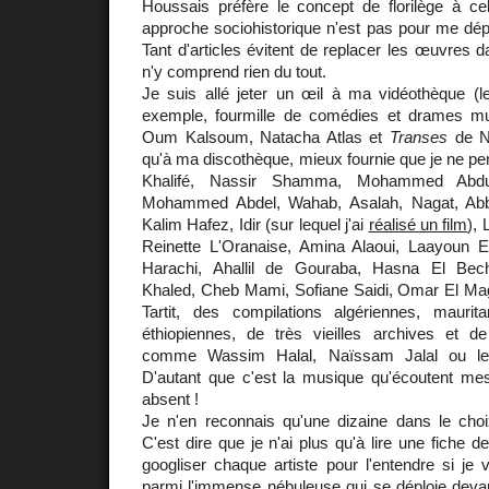
Houssais préfère le concept de florilège à cel
approche sociohistorique n'est pas pour me dépla
Tant d'articles évitent de replacer les œuvres d
n'y comprend rien du tout.
Je suis allé jeter un œil à ma vidéothèque (l
exemple, fourmille de comédies et drames m
Oum Kalsoum, Natacha Atlas et
Transes
de Na
qu'à ma discothèque, mieux fournie que je ne pe
Khalifé, Nassir Shamma, Mohammed Abd
Mohammed Abdel, Wahab, Asalah, Nagat, Abb
Kalim Hafez, Idir (sur lequel j'ai
réalisé un film
), 
Reinette L'Oranaise, Amina Alaoui, Laayoun 
Harachi, Ahallil de Gouraba, Hasna El Becha
Khaled, Cheb Mami, Sofiane Saidi, Omar El Magh
Tartit, des compilations algériennes, maurit
éthiopiennes, de très vieilles archives et d
comme Wassim Halal, Naïssam Jalal ou le 
D'autant que c'est la musique qu'écoutent mes
absent !
Je n'en reconnais qu'une dizaine dans le ch
C'est dire que je n'ai plus qu'à lire une fiche 
googliser chaque artiste pour l'entendre si je
parmi l'immense nébuleuse qui se déploie devan