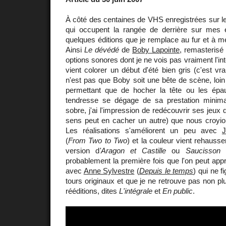
À côté des centaines de VHS enregistrées sur le
qui occupent la rangée de derrière sur mes é
quelques éditions que je remplace au fur et à 
Ainsi
Le dévédé
de
Boby Lapointe
, remasterisé
options sonores dont je ne vois pas vraiment l'int
vient colorer un début d'été bien gris (c'est vra
n'est pas que Boby soit une bête de scène, loin d
permettant que de hocher la tête ou les épa
tendresse se dégage de sa prestation minimal
sobre, j'ai l'impression de redécouvrir ses jeux 
sens peut en cacher un autre) que nous croyio
Les réalisations s'améliorent un peu avec
J
(
From Two to Two
) et la couleur vient rehauss
version d
'Aragon et Castille
ou
Saucisson 
probablement la première fois que l'on peut app
avec
Anne Sylvestre
(
Depuis le temps
) qui ne f
tours originaux et que je ne retrouve pas non pl
rééditions, dites
L'intégrale
et
En public
.