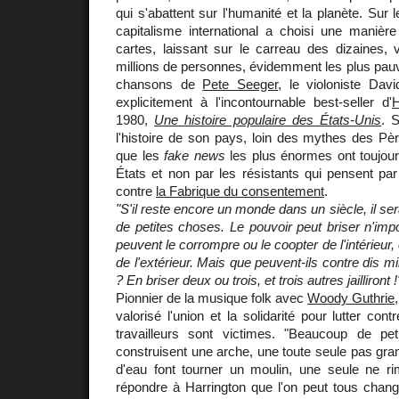
qui s'abattent sur l'humanité et la planète. Sur l
capitalisme international a choisi une manière
cartes, laissant sur le carreau des dizaines, 
millions de personnes, évidemment les plus pauv
chansons de
Pete Seeger
, le violoniste Dav
explicitement à l'incontournable best-seller d'
H
1980,
Une histoire populaire des États-Unis
. S
l'histoire de son pays, loin des mythes des Pèr
que les
fake news
les plus énormes ont toujour
États et non par les résistants qui pensent pa
contre
la Fabrique du consentement
.
"S'il reste encore un monde dans un siècle, il ser
de petites choses. Le pouvoir peut briser n'impo
peuvent le corrompre ou le coopter de l'intérieur, 
de l'extérieur. Mais que peuvent-ils contre dis mi
? En briser deux ou trois, et trois autres jailliront !
Pionnier de la musique folk avec
Woody Guthrie
valorisé l'union et la solidarité pour lutter contr
travailleurs sont victimes. "Beaucoup de pe
construisent une arche, une toute seule pas gra
d'eau font tourner un moulin, une seule ne ri
répondre à Harrington que l'on peut tous chang