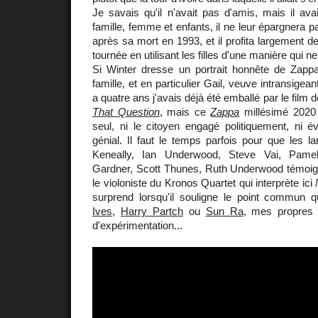
Je savais qu'il n'avait pas d'amis, mais il av
famille, femme et enfants, il ne leur épargnera 
après sa mort en 1993, et il profita largement d
tournée en utilisant les filles d'une manière qui n
Si Winter dresse un portrait honnête de Zappa,
famille, et en particulier Gail, veuve intransigean
a quatre ans j'avais déjà été emballé par le film
That Question
, mais ce
Zappa
millésimé 2020 
seul, ni le citoyen engagé politiquement, ni 
génial. Il faut le temps parfois pour que les l
Keneally, Ian Underwood, Steve Vai, Pam
Gardner, Scott Thunes, Ruth Underwood témoign
le violoniste du Kronos Quartet qui interprète ici
surprend lorsqu'il souligne le point commun 
Ives
,
Harry Partch
ou
Sun Ra
, mes propre
d'expérimentation...