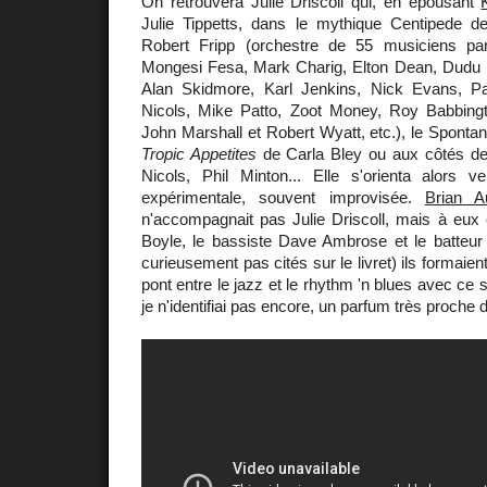
On retrouvera Julie Driscoll qui, en épousant
Julie Tippetts, dans le mythique Centipede d
Robert Fripp (orchestre de 55 musiciens par
Mongesi Fesa, Mark Charig, Elton Dean, Dudu
Alan Skidmore, Karl Jenkins, Nick Evans, Pa
Nicols, Mike Patto, Zoot Money, Roy Babbingto
John Marshall et Robert Wyatt, etc.), le Spont
Tropic Appetites
de Carla Bley ou aux côtés de
Nicols, Phil Minton... Elle s'orienta alors
expérimentale, souvent improvisée.
Brian A
n'accompagnait pas Julie Driscoll, mais à eux c
Boyle, le bassiste Dave Ambrose et le batteur
curieusement pas cités sur le livret) ils formaient
pont entre le jazz et le rhythm 'n blues avec ce
je n'identifiai pas encore, un parfum très proche