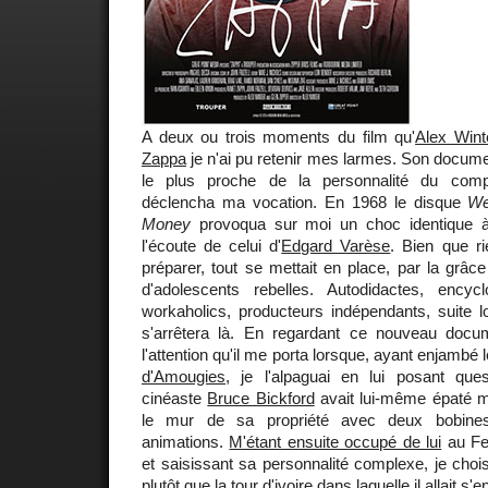
A deux ou trois moments du film qu'
Alex Wint
Zappa
je n'ai pu retenir mes larmes. Son docume
le plus proche de la personnalité du comp
déclencha ma vocation. En 1968 le disque
We
Money
provoqua sur moi un choc identique à c
l'écoute de celui d'
Edgard Varèse
. Bien que r
préparer, tout se mettait en place, par la grâce 
d'adolescents rebelles. Autodidactes, encyclo
workaholics, producteurs indépendants, suite l
s'arrêtera là. En regardant ce nouveau docu
l'attention qu'il me porta lorsque, ayant enjambé 
d'Amougies
, je l'alpaguai en lui posant que
cinéaste
Bruce Bickford
avait lui-même épaté m
le mur de sa propriété avec deux bobine
animations.
M'étant ensuite occupé de lui
au Fes
et saisissant sa personnalité complexe, je choisi
plutôt que la tour d'ivoire dans laquelle il allait s'