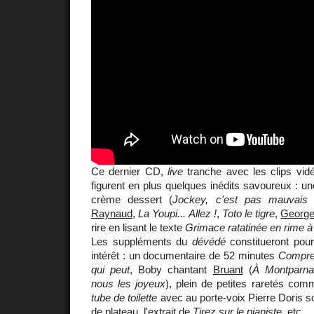
Ce dernier CD,
live
tranche avec les clips vid
figurent en plus quelques inédits savoureux : u
crème dessert (
Jockey, c'est pas mauvais 
Raynaud
,
La Youpi... Allez !
,
Toto le tigre
,
George
rire en lisant le texte
Grimace ratatinée en rime 
Les suppléments du
dévédé
constitueront pour
intérêt : un documentaire de 52 minutes
Compre
qui peut
, Boby chantant
Bruant
(
À Montparna
nous les joyeux
), plein de petites raretés co
tube de toilette
avec au porte-voix Pierre Doris so
de plateau, l'extrait de
Tirez sur le pianiste
, etc.