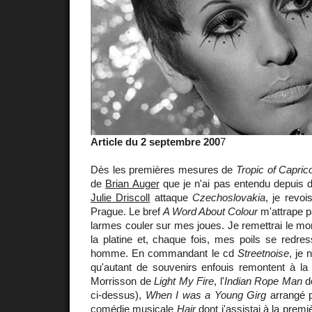
Article du 2 septembre 200
7
Dès les premières mesures de
Tropic of Capric
de
Brian Auger
que je n'ai pas entendu depuis 
Julie Driscoll
attaque
Czechoslovakia
, je revoi
Prague. Le bref
A Word About Colour
m'attrape p
larmes couler sur mes joues. Je remettrai le mor
la platine et, chaque fois, mes poils se redr
homme. En commandant le cd
Streetnoise
, je 
qu'autant de souvenirs enfouis remontent à la 
Morrisson de
Light My Fire
, l'
Indian Rope Man
d
ci-dessus),
When I was a Young Girg
arrangé p
comédie musicale
Hair
dont j'assistai à la premi