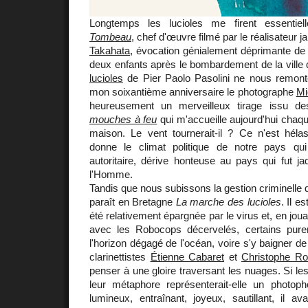
Longtemps les lucioles me firent essentie
Tombeau
, chef d'œuvre filmé par le réalisateur 
Takahata
, évocation génialement déprimante de 
deux enfants après le bombardement de la ville
lucioles
de Pier Paolo Pasolini ne nous remont
mon soixantième anniversaire le photographe
Mi
heureusement un merveilleux tirage issu d
mouches à feu
qui m'accueille aujourd'hui chaque
maison. Le vent tournerait-il ? Ce n'est héla
donne le climat politique de notre pays qui
autoritaire, dérive honteuse au pays qui fut ja
l'Homme.
Tandis que nous subissons la gestion criminelle de
paraît en Bretagne
La marche des lucioles
. Il e
été relativement épargnée par le virus et, en joua
avec les Robocops décervelés, certains pure
l'horizon dégagé de l'océan, voire s'y baigner d
clarinettistes
Étienne Cabaret
et
Christophe Ro
penser à une gloire traversant les nuages. Si les 
leur métaphore représenterait-elle un photo
lumineux, entraînant, joyeux, sautillant, il a