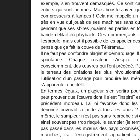
exemple, s'en trouvent démasqués. Ce sont c
entiers qui sont pompés. Mais boostés avec que
compresseurs à lampes ! Cela me rappelle un m
très en vue qui jouait de ses machines sans qu
pendant que ses sbires jouaient les parties en 
bande défilait en playback. Ces commerçants on
l'esbroufe, mais est-il possible de les appeler 
pense que ça fait la couve de Télérama...
Il ne faut pas confondre plagiat et démarquage. Il
spontanée. Chaque créateur s'inspire,
consciemment, des œuvres qui l'ont précédé. Pat
le terreau des créations les plus révolutionna
l'utilisation d'un passage pour produire les mêm
s'apparente à un délit.
En termes légaux, un plagieur s'en sortira pour
peut prouver que l'œuvre dont il s'est "inspiré" 
précédent morceau. La loi favorise donc les
dénoncé ouvrirait la porte à tous les abus ? 
même, le sampleur n'est pas sans reproche : si 
ainsi souvent pas trop risqué, le sampler (le term
pas passé dans les mœurs des pays colonisés) 
manches, car l'enregistrement appartient à l