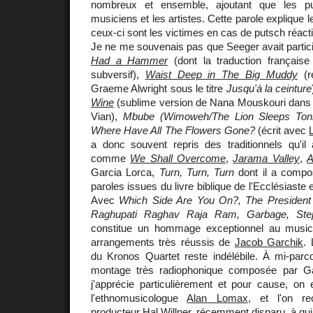
nombreux et ensemble, ajoutant que les pu
musiciens et les artistes. Cette parole explique 
ceux-ci sont les victimes en cas de putsch réact
Je ne me souvenais pas que Seeger avait partici
Had a Hammer
(dont la traduction français
subversif),
Waist Deep in The Big Muddy
(re
Graeme Alwright sous le titre
Jusqu'à la ceinture
Wine
(sublime version de Nana Mouskouri dans u
Vian),
Mbube (Wimoweh/The Lion Sleeps Toni
Where Have All The Flowers Gone?
(écrit avec
a donc souvent repris des traditionnels qu'i
comme
We Shall Overcome
,
Jarama Valley
,
A
Garcia Lorca,
Turn, Turn, Turn
dont il a compo
paroles issues du livre biblique de l'Ecclésiaste e
Avec
Which Side Are You On?, The Presiden
Raghupati Raghav Raja Ram, Garbage, St
constitue un hommage exceptionnel au music
arrangements très réussis de
Jacob Garchik
. 
du Kronos Quartet reste indélébile. À mi-parc
montage très radiophonique composée par G
j'apprécie particulièrement et pour cause, on
l'ethnomusicologue
Alan Lomax
, et l'on re
producteur
Hal Willner, récemment disparu
, à qu