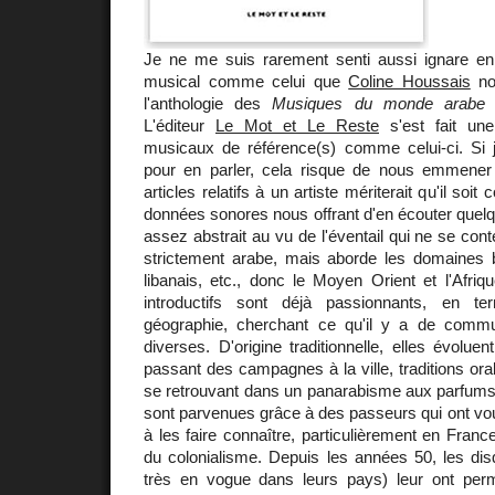
Je ne me suis rarement senti aussi ignare en
musical comme celui que
Coline Houssais
nou
l'anthologie des
Musiques du monde arabe
q
L'éditeur
Le Mot et Le Reste
s'est fait une
musicaux de référence(s) comme celui-ci. Si j'
pour en parler, cela risque de nous emmener
articles relatifs à un artiste mériterait qu'il so
données sonores nous offrant d'en écouter quelqu
assez abstrait au vu de l'éventail qui ne se con
strictement arabe, mais aborde les domaines b
libanais, etc., donc le Moyen Orient et l'Afri
introductifs sont déjà passionnants, en te
géographie, cherchant ce qu'il y a de com
diverses. D'origine traditionnelle, elles évolue
passant des campagnes à la ville, traditions or
se retrouvant dans un panarabisme aux parfums 
sont parvenues grâce à des passeurs qui ont voué
à les faire connaître, particulièrement en Franc
du colonialisme. Depuis les années 50, les dis
très en vogue dans leurs pays) leur ont per