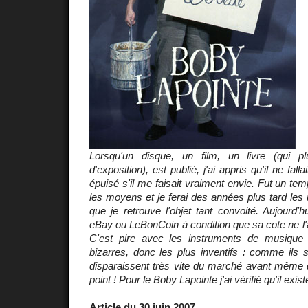
Lorsqu'un disque, un film, un livre (qui p
d'exposition), est publié, j'ai appris qu'il ne falla
épuisé s'il me faisait vraiment envie. Fut un te
les moyens et je ferai des années plus tard les 
que je retrouve l'objet tant convoité. Aujourd'hu
eBay ou LeBonCoin à condition que sa cote ne l'ait
C'est pire avec les instruments de musique 
bizarres, donc les plus inventifs : comme ils 
disparaissent très vite du marché avant même d'
point ! Pour le Boby Lapointe j'ai vérifié qu'il exist
Article du 30 juin 2007