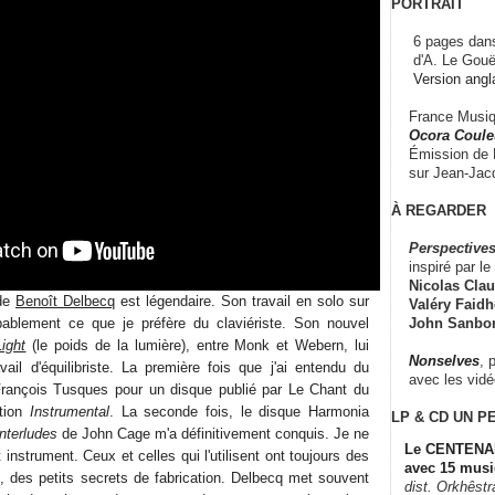
PORTRAIT
6 pages dans
d'A. Le Gouë
Version angl
France Musiqu
Ocora Couleu
Émission de F
sur Jean-Jacq
À REGARDER
Perspectives
inspiré par le 
Nicolas Claus
 de
Benoît Delbecq
est légendaire. Son travail en solo sur
Valéry Faidhe
John Sanbo
bablement ce que je préfère du claviériste. Son nouvel
ight
(le poids de la lumière), entre Monk et Webern, lui
Nonselves
, 
vail d'équilibriste. La première fois que j'ai entendu du
avec les vid
 François Tusques pour un disque publié par Le Chant du
tion
Instrumental
. La seconde fois, le disque Harmonia
LP & CD
UN P
nterludes
de John Cage m'a définitivement conquis. Je ne
Le CENTENAI
instrument. Ceux et celles qui l'utilisent ont toujours des
avec 15 musi
s, des petits secrets de fabrication. Delbecq met souvent
dist. Orkhêst