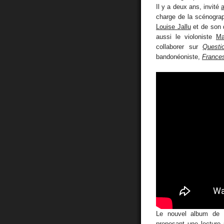
Il y a deux ans, invité
charge de la scénograp
Louise Jallu
et de son q
aussi le violoniste
Ma
collaborer sur
Questi
bandonéoniste,
Frances
Le nouvel album de
proposant une lecture