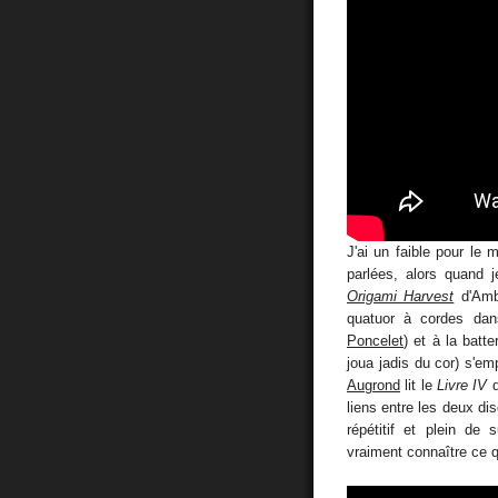
J'ai un faible pour le 
parlées, alors quand 
Origami Harvest
d'Ambr
quatuor à cordes dan
Poncelet
) et à la batt
joua jadis du cor) s'em
Augrond
lit le
Livre IV
liens entre les deux di
répétitif et plein de
vraiment connaître ce q