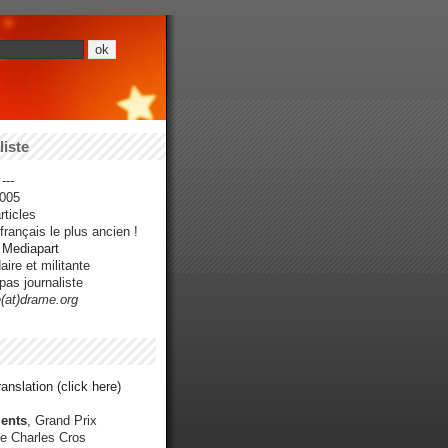
iste
---
005
ticles
rançais le plus ancien !
r Mediapart
ire et militante
pas journaliste
e(at)drame.org
anslation (click here)
ents
, Grand Prix
e Charles Cros