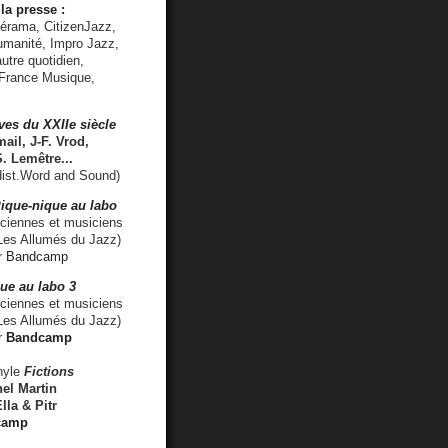
la presse :
lérama, CitizenJazz,
umanité, Impro Jazz,
utre quotidien,
 France Musique,
ves du XXIIe siècle
ail, J-F. Vrod,
S. Lemêtre
...
ist.Word and Sound)
ique-nique au labo
iennes et musiciens
es Allumés du Jazz)
r
Bandcamp
ue au labo 3
ciennes et musiciens
Les Allumés du Jazz)
r
Bandcamp
nyle
Fictions
el Martin
lla & Pitr
camp