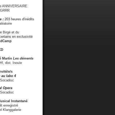
me ANNIVERSAIRE
s GRRR
e :
203 heures d'inédits
léatoire
e Birgé et du
ertains en exclusivité
ndCamp
CD
é
Martin
Les déments
 dist. Inouïe
nvité/e/s
 au labo 4
 Socadisc
l Opera
 Socadisc
sical Instantané
dit enregistré
el Klanggalerie