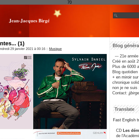
70
Jean-Jacques Birgé
tes... (1)
Blog général
ndredi 29 janvier 2021 à 00:16
::
Musique
--- 21e année 
Créé en août 2
Plus de 6000 ar
Blog quotidien f
+ en miroir su
chronique solida
non je ne suis 
Contact:
jjbirg
Translate
Fast English tr
CD
Les dém
de l'Académi