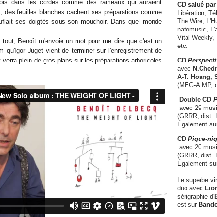
bois dans les cordes comme des rameaux qui auraient
CD
salué par 
o, des feuilles blanches cachent ses préparations comme
Libération, Té
The Wire, L'H
flait ses doigtés sous son mouchoir. Dans quel monde
natomusic, L'a
Vital Weekly,
 tout, Benoît m'envoie un mot pour me dire que c'est un
etc.
m qu'Igor Juget vient de terminer sur l'enregistrement de
 verra plein de gros plans sur les préparations arboricoles
CD
Perspecti
avec
N.Chedm
A-T. Hoang, 
(MEG-AIMP, d
Double CD
P
avec 29 music
(GRRR, dist. L
Également su
CD
Pique-niq
avec 20 musi
(GRRR, dist. 
Également su
Le superbe vi
duo avec
Lion
sérigraphie d'
E
est sur
Band