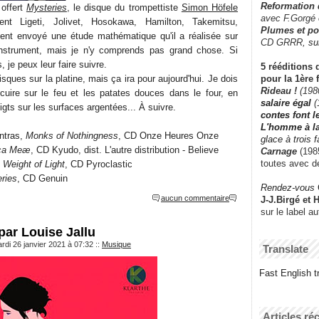
Reformation
offert
Mysteries
, le disque du trompettiste
Simon Höfele
avec F.Gorgé
ent Ligeti, Jolivet, Hosokawa, Hamilton, Takemitsu,
Plumes et po
ment envoyé une étude mathématique qu'il a réalisée sur
CD GRRR,
su
instrument, mais je n'y comprends pas grand chose. Si
, je peux leur faire suivre.
5 rééditions 
pour la 1ère 
disques sur la platine, mais ça ira pour aujourd'hui. Je dois
Rideau !
(198
cuire sur le feu et les patates douces dans le four, en
salaire égal
(
igts sur les surfaces argentées... À suivre.
contes font 
L'homme à l
ntras,
Monks of Nothingness
, CD Onze Heures Onze
glace à trois 
ca Meæ
, CD Kyudo, dist. L'autre distribution - Believe
Carnage
(1985
toutes avec d
 Weight of Light
, CD Pyroclastic
ries
, CD Genuin
Rendez-vous
aucun commentaire
J-J.Birgé et 
sur le label a
par Louise Jallu
rdi 26 janvier 2021 à 07:32
::
Musique
Translate
Fast English tr
Articles ré