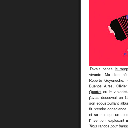
J'avais pensé
le tang
vivante. Ma discoth
Roberto Goyeneche
, 
Buenos Aires,
Olivie
Quartet
ou le violonis
j'avais découvert en 
son époustouflant al
fit prendre conscience
et sa musique un coup 
l'invention, explosan
Trois tangos pour band