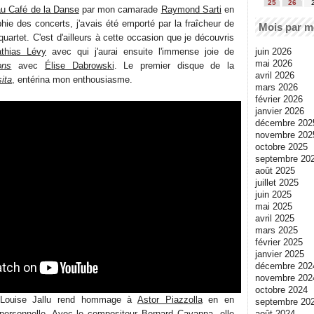
25
26
au Café de la Danse
par mon camarade
Raymond Sarti
en
hie des concerts, j'avais été emporté par la fraîcheur de
Mois par m
uartet. C'est d'ailleurs à cette occasion que je découvris
juin 2026
thias Lévy
avec qui j'aurai ensuite l'immense joie de
mai 2026
ons
avec
Élise Dabrowski
. Le premier disque de la
avril 2026
ita
, entérina mon enthousiasme.
mars 2026
février 2026
janvier 2026
décembre 202
novembre 202
octobre 2025
septembre 20
août 2025
juillet 2025
juin 2025
mai 2025
avril 2025
mars 2025
février 2025
janvier 2025
décembre 202
novembre 202
octobre 2024
 Louise Jallu rend hommage à
Astor Piazzolla
en en
septembre 20
août 2024
 personnelle. Avec le compositeur
Bernard Cavanna
, elle