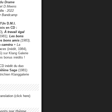
 du Drame
 et D.Meens
ils
- 2022
r Bandcamp
d'Un D.M.I.
fois en CD :
0)
,
À travail égal
1981),
Les bons
les bons amis
(1983),
a caméra
+ La
faces
(inédit, 1984),
) sur Klang Galerie
es bonus inédits !
CD inédit du duo
Hélène Sage
(1981)
utrichien Klanggalerie
anslation (click here)
cents par thème