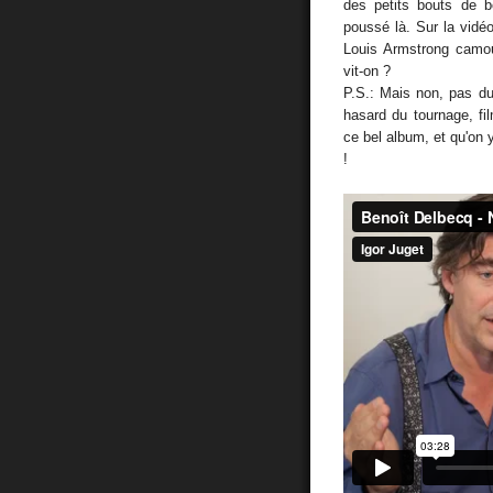
des petits bouts de 
poussé là. Sur la vidé
Louis Armstrong camou
vit-on ?
P.S.: Mais non, pas du
hasard du tournage, fil
ce bel album, et qu'on y
!