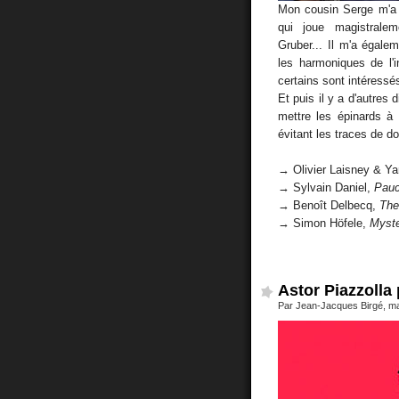
Mon cousin Serge m'a 
qui joue magistralem
Gruber... Il m'a égale
les harmoniques de l'
certains sont intéressés
Et puis il y a d'autres 
mettre les épinards à 
évitant les traces de do
→ Olivier Laisney & Ya
→ Sylvain Daniel,
Pau
→ Benoît Delbecq,
The
→ Simon Höfele,
Myste
Astor Piazzolla 
Par Jean-Jacques Birgé, ma