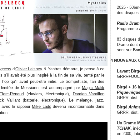
2025 - 50è
des disque
Radio Dram
Programme a
83 disques d
Drame dont c
sont sur
Ba
4 NOUVEAUX
ngness
d'
Olivier Laisney
& Yantras démarre, je pense à ce
Lavant Birg
s s'il avait été plus inspiré à la fin de sa vie, tenté par le
GRRR+OUCH!,
p hop qu'il avait peut-être initié. Le trompettiste, fan des
Birgé + 16 i
n limitée de Messiaen, est accompagné par
Magic Malik
Pique-nique
Clerc-Renaud
(claviers, électronique),
Damien Varaillon
GRRR, dist.
ck Vaillant
(batterie, électronique). Le mélange, jazz,
 avec le rappeur
Mike Ladd
devenu incontournable dans
Birgé
Anima
GRRR, dist.
tion.
Un Drame Mu
TCHAK
, iné
en 2000, lab