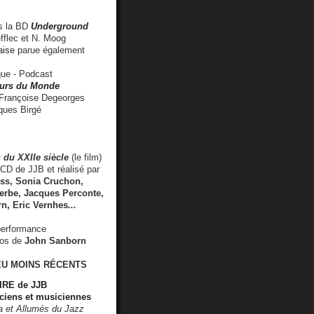
 la BD
Underground
fflec et N. Moog
aise
parue également
e - Podcast
rs du Monde
rançoise Degeorges
ues Birgé
 du XXIIe siècle
(le film)
CD de JJB et réalisé par
s, Sonia Cruchon,
rbe, Jacques Perconte,
rn
,
Eric Vernhes
...
performance
éos de
John Sanborn
EU MOINS RÉCENTS
RE de JJB
ciens et musiciennes
ra et Allumés du Jazz