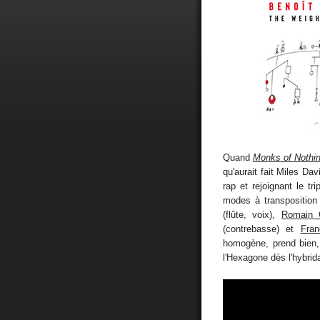
Quand
Monks of Nothi
qu'aurait fait Miles Davi
rap et rejoignant le tri
modes à transpositio
(flûte, voix),
Romain 
(contrebasse) et
Fran
homogène, prend bien,
l'Hexagone dès l'hybrida