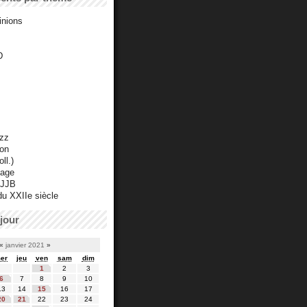
inions
D
azz
ton
ll.)
mage
 JJB
du XXIIe siècle
jour
«
janvier 2021
»
er
jeu
ven
sam
dim
1
2
3
6
7
8
9
10
13
14
15
16
17
20
21
22
23
24