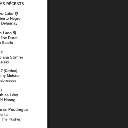
MS RÉCENTS
ro Labo 6)
berto Negro
 Delaunay
ro Labo 5)
lène Duret
e Saada
 4
iana Striffler
elski
2 (Codex)
nny Meteier
esbrosses
 1
thias Lévy
ri Hoang
ve
de
Poudingue
ental
. The Pusher)