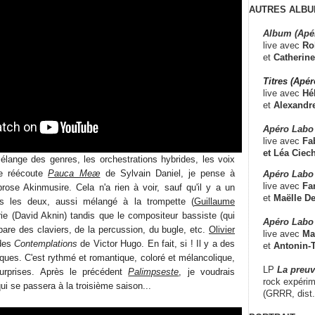
AUTRES ALBU
Album (Apé
live avec
Ro
et
Catherine
Titres (Apé
live avec
Hé
et
Alexandr
Apéro Labo
live avec
Fab
et
Léa Ciech
mélange des genres, les orchestrations hybrides, les voix
je réécoute
Pauca Meæ
de Sylvain Daniel, je pense à
Apéro Labo 
live avec
Fa
ose Akinmusire. Cela n'a rien à voir, sauf qu'il y a un
et
Maëlle D
s les deux, aussi mélangé à la trompette (
Guillaume
erie (David Aknin) tandis que le compositeur bassiste (qui
Apéro Labo
pare des claviers, de la percussion, du bugle, etc.
Olivier
live avec
Ma
des
Contemplations
de Victor Hugo. En fait, si ! Il y a des
et
Antonin-T
sques. C'est rythmé et romantique, coloré et mélancolique,
LP
La preu
 surprises. Après le précédent
Palimpseste
, je voudrais
rock expérim
ui se passera à la troisième saison...
(GRRR, dist