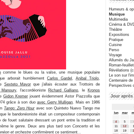
Humeurs & op
Musique
Multimedia
Cinéma & DV
Théâtre
Expositions
Pratique
Cuisine
Perso
Voyage
Allumés du J
Roman-feuille
Révélations (co
o
comme le blues ou la valse, une musique populaire
Le son sur l'i
èque arborait humblement
Carlos Gardel
,
Anibal Triolo
,
Centenaire de
le
Sexteto Mayor
que j'allais écouter aux Trottoirs de
Perspectives 
r Manoury
, l'accordéoniste
Richard Galliano
, le
Kronos
Jour après 
te
Gidon Kremer
jouant évidemment Astor Piazzolla que
1974 grâce à son duo
avec Gerry Mulligan
. Mais en 1986
bum
Tango: Zero Hour
avec son Quinteto Nuevo Tango me
lun
mar
m
 que le bandonéoniste était un compositeur contemporain
de fouet salutaire dressant un pont entre la tradition et
4
5
t même le genre. Deux ans plus tard son
Concerto
et les
11
12
18
19
onéon et orchestre
confirmèrent ce sentiment...