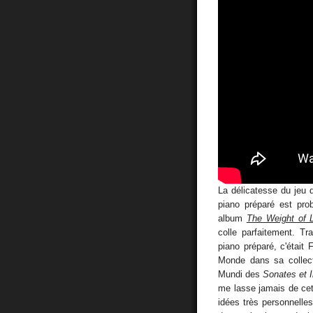
La délicatesse du jeu
piano préparé est pro
album
The Weight of L
colle parfaitement. Tra
piano préparé, c'était
Monde dans sa collec
Mundi des
Sonates et I
me lasse jamais de cet 
idées très personnelle