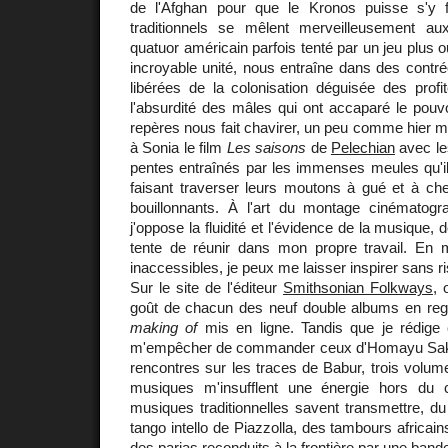
de l'Afghan pour que le Kronos puisse s'y 
traditionnels se mêlent merveilleusement aux
quatuor américain parfois tenté par un jeu plus ou
incroyable unité, nous entraîne dans des contrée
libérées de la colonisation déguisée des profi
l'absurdité des mâles qui ont accaparé le pouv
repères nous fait chavirer, un peu comme hier ma
à Sonia le film
Les saisons
de
Pelechian
avec le
pentes entraînés par les immenses meules qu'ils
faisant traverser leurs moutons à gué et à che
bouillonnants. À l'art du montage cinématogr
j'oppose la fluidité et l'évidence de la musique, 
tente de réunir dans mon propre travail. En
inaccessibles, je peux me laisser inspirer sans ri
Sur le site de l'éditeur
Smithsonian Folkways
, 
goût de chacun des neuf double albums en rega
making of
mis en ligne. Tandis que je rédige
m'empêcher de commander ceux d'Homayu Sakh
rencontres sur les traces de Babur, trois volume
musiques m'insufflent une énergie hors du
musiques traditionnelles savent transmettre, du 
tango intello de Piazzolla, des tambours africai
des parias reconduits à la frontière par une bande