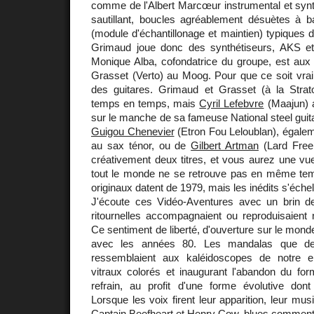
comme de l'Albert Marcœur instrumental et synt
sautillant, boucles agréablement désuètes à
(module d'échantillonage et maintien) typiques d
Grimaud joue donc des synthétiseurs, AKS et
Monique Alba, cofondatrice du groupe, est aux 
Grasset (Verto) au Moog. Pour que ce soit vraime
des guitares. Grimaud et Grasset (à la Strato
temps en temps, mais
Cyril Lefebvre
(Maajun) a
sur le manche de sa fameuse National steel guitar
Guigou Chenevier
(Etron Fou Leloublan), égale
au sax ténor, ou de
Gilbert Artman
(Lard Free
créativement deux titres, et vous aurez une v
tout le monde ne se retrouve pas en même tem
originaux datent de 1979, mais les inédits s'éch
J'écoute ces Vidéo-Aventures avec un brin d
ritournelles accompagnaient ou reproduisaien
Ce sentiment de liberté, d'ouverture sur le monde 
avec les années 80. Les mandalas que des
ressemblaient aux kaléidoscopes de notre 
vitraux colorés et inaugurant l'abandon du for
refrain, au profit d'une forme évolutive dont 
Lorsque les voix firent leur apparition, leur mu
Captain Beefheart et Henry Cow, blues commentan