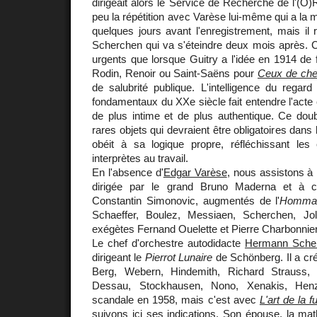
dirigeait alors le Service de Recherche de l'(O
peu la répétition avec Varèse lui-même qui a la 
quelques jours avant l'enregistrement, mais il 
Scherchen qui va s'éteindre deux mois après. 
urgents que lorsque Guitry a l'idée en 1914 de 
Rodin, Renoir ou Saint-Saëns pour
Ceux de che
de salubrité publique. L'intelligence du regard
fondamentaux du XXe siècle fait entendre l'acte 
de plus intime et de plus authentique. Ce doub
rares objets qui devraient être obligatoires dans
obéit à sa logique propre, réfléchissant les
interprètes au travail.
En l'absence d'
Edgar Varèse
, nous assistons à 
dirigée par le grand Bruno Maderna et à 
Constantin Simonovic, augmentés de l'
Homma
Schaeffer, Boulez, Messiaen, Scherchen, Jo
exégètes Fernand Ouelette et Pierre Charbonnier
Le chef d'orchestre autodidacte
Hermann Sche
dirigeant le
Pierrot Lunaire
de Schönberg. Il a cr
Berg, Webern, Hindemith, Richard Strauss, D
Dessau, Stockhausen, Nono, Xenakis, He
scandale en 1958, mais c'est avec
L'art de la 
suivons ici ses indications. Son épouse, la ma