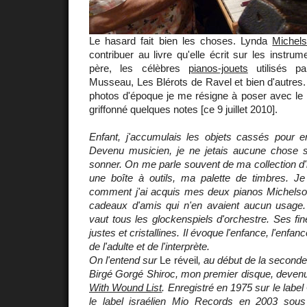
Le hasard fait bien les choses. Lynda
Michel
contribuer au livre qu'elle écrit sur les instru
père, les célèbres
pianos-jouets
utilisés pa
Musseau, Les Blérots de Ravel et bien d'autres
photos d'époque je me résigne à poser avec le r
griffonné quelques notes [ce 9 juillet 2010].
Enfant, j'accumulais les objets cassés pour en
Devenu musicien, je ne jetais aucune chose san
sonner. On me parle souvent de ma collection d'
une boîte à outils, ma palette de timbres. 
comment j'ai acquis mes deux pianos Michels
cadeaux d'amis qui n'en avaient aucun usage
vaut tous les glockenspiels d'orchestre. Ses fin
justes et cristallines. Il évoque l'enfance, l'enfanc
de l'adulte et de l'interprète.
On l'entend sur
Le réveil
, au début de la second
Birgé Gorgé Shiroc, mon premier disque, devenu
With Wound List
. Enregistré en 1975 sur le label
le label israélien Mio Records en 2003 sous