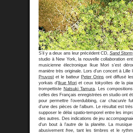
S'il y a deux ans leur précédent CD,
Sand Storm
studio à New York, la nouvelle collaboration ent
musicienne électronique Ikue Mori s'est déro
manière très originale. Lors d'un concert à Lille 
Pruvost
et le batteur
Peter Orins
ont diffusé le
yorkais d'
Ikue Mori
et ceux tokyoïtes de la pia
trompettiste
Natsuki Tamura
. Les compositio
celles des Français enregistrées en studio ont
pour permettre l'overdubbing, car chacun/e fut i
d'une des pièces de l'album. Le résultat est très
supposer le délai spatio-temporel entre les impr
des autres. Des indications de jeu accompagnaie
d'un bout à l'autre de la planète. La musique 
abusivement
free
, tant les timbres et le ryth