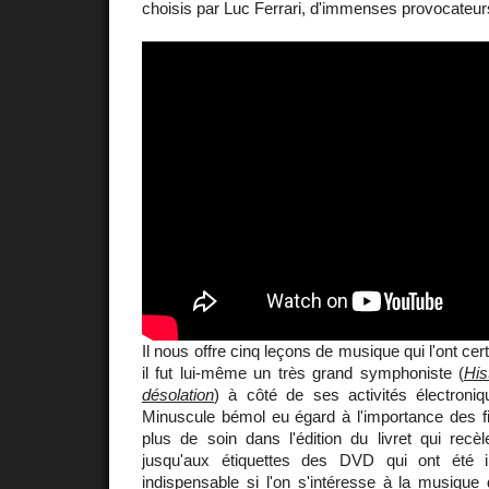
choisis par Luc Ferrari, d'immenses provocateur
Il nous offre cinq leçons de musique qui l'ont cer
il fut lui-même un très grand symphoniste (
His
désolation
) à côté de ses activités électroniq
Minuscule bémol eu égard à l'importance des f
plus de soin dans l'édition du livret qui recè
jusqu'aux étiquettes des DVD qui ont été 
indispensable si l'on s'intéresse à la musique