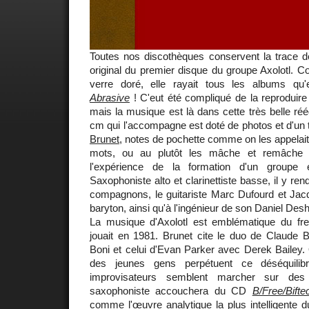
Toutes nos discothèques conservent la trace de
original du premier disque du groupe Axolotl. Co
verre doré, elle rayait tous les albums qu'e
Abrasive
! C'eut été compliqué de la reproduire t
mais la musique est là dans cette très belle réédi
cm qui l'accompagne est doté de photos et d'un 
Brunet
, notes de pochette comme on les appelai
mots, ou au plutôt les mâche et remâche p
l'expérience de la formation d'un groupe 
Saxophoniste alto et clarinettiste basse, il y 
compagnons, le guitariste Marc Dufourd et Jac
baryton, ainsi qu'à l'ingénieur de son Daniel Des
La musique d'Axolotl est emblématique du fre
jouait en 1981. Brunet cite le duo de Claud
Boni et celui d'Evan Parker avec Derek Bailey.
des jeunes gens perpétuent ce déséquili
improvisateurs semblent marcher sur de
saxophoniste accouchera du CD
B/Free/Bifte
comme l'œuvre analytique la plus intelligente 