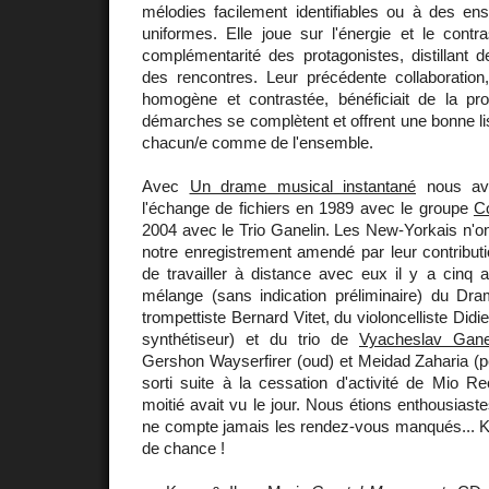
mélodies facilement identifiables ou à des 
uniformes. Elle joue sur l'énergie et le contrast
complémentarité des protagonistes, distillant 
des rencontres. Leur précédente collaboration,
homogène et contrastée, bénéficiait de la pr
démarches se complètent et offrent une bonne lisi
chacun/e comme de l'ensemble.
Avec
Un drame musical instantané
nous avi
l'échange de fichiers en 1989 avec le groupe
Co
2004 avec le Trio Ganelin. Les New-Yorkais n'o
notre enregistrement amendé par leur contributio
de travailler à distance avec eux il y a cinq 
mélange (sans indication préliminaire) du D
trompettiste Bernard Vitet, du violoncelliste Did
synthétiseur) et du trio de
Vyacheslav Gane
Gershon Wayserfirer (oud) et Meidad Zaharia (p
sorti suite à la cessation d'activité de Mio R
moitié avait vu le jour. Nous étions enthousias
ne compte jamais les rendez-vous manqués... Ka
de chance !