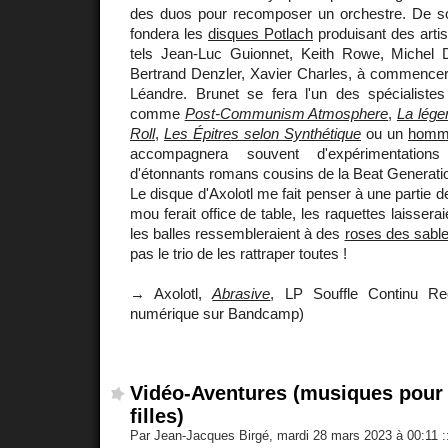
des duos pour recomposer un orchestre. De s
fondera les
disques Potlach
produisant des arti
tels Jean-Luc Guionnet, Keith Rowe, Michel 
Bertrand Denzler, Xavier Charles, à commencer 
Léandre. Brunet se fera l'un des spécialistes
comme
Post-Communism Atmosphere
,
La lége
Roll
,
Les Épitres selon Synthétique
ou un
homma
accompagnera souvent d'expérimentations
d'étonnants romans cousins de la Beat Generati
Le disque d'Axolotl me fait penser à une partie 
mou ferait office de table, les raquettes laissera
les balles ressembleraient à des
roses des sabl
pas le trio de les rattraper toutes !
→ Axolotl,
Abrasive
, LP Souffle Continu Re
numérique sur Bandcamp)
Vidéo-Aventures (musiques pour 
filles)
Par Jean-Jacques Birgé, mardi 28 mars 2023 à 00:11
: