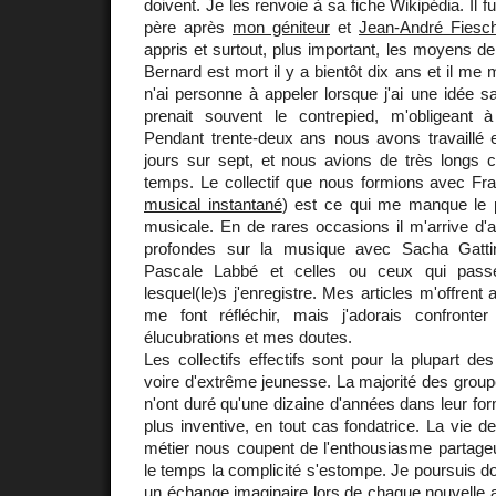
doivent. Je les renvoie à sa fiche Wikipédia. Il f
père après
mon géniteur
et
Jean-André Fiesch
appris et surtout, plus important, les moyens de
Bernard est mort il y a bientôt dix ans et il me
n'ai personne à appeler lorsque j'ai une idée 
prenait souvent le contrepied, m'obligeant 
Pendant trente-deux ans nous avons travaillé
jours sur sept, et nous avions de très longs c
temps. Le collectif que nous formions avec Fr
musical instantané
) est ce qui me manque le 
musicale. En de rares occasions il m'arrive d'
profondes sur la musique avec Sacha Gattin
Pascale Labbé et celles ou ceux qui pas
lesquel(le)s j'enregistre. Mes articles m'offren
me font réfléchir, mais j'adorais confronte
élucubrations et mes doutes.
Les collectifs effectifs sont pour la plupart de
voire d'extrême jeunesse. La majorité des grou
n'ont duré qu'une dizaine d'années dans leur for
plus inventive, en tout cas fondatrice. La vie de
métier nous coupent de l'enthousiasme partage
le temps la complicité s'estompe. Je poursuis 
un échange imaginaire lors de chaque nouvelle