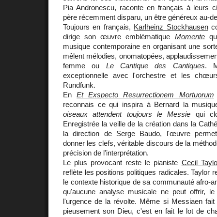
Pia Andronescu, raconte en français à leurs ci
père récemment disparu, un être généreux au-de
Toujours en français,
Karlheinz Stockhausen
co
dirige son œuvre emblématique
Momente
qui
musique contemporaine en organisant une sorte
mêlent mélodies, onomatopées, applaudissements
femme ou
Le Cantique des Cantiques
.
M
exceptionnelle avec l'orchestre et les chœ
Rundfunk.
En
Et Exspecto Resurrectionem Mortuorum
reconnais ce qui inspira à Bernard la musi
oiseaux attendent toujours le Messie
qui cl
Enregistrée la veille de la création dans la Cat
la direction de Serge Baudo, l'œuvre perme
donner les clefs, véritable discours de la métho
précision de l'interprétation.
Le plus provocant reste le pianiste
Cecil Taylo
reflète les positions politiques radicales. Taylor
le contexte historique de sa communauté afro-am
qu'aucune analyse musicale ne peut offrir, l
l'urgence de la révolte. Même si Messiaen fait
pieusement son Dieu, c'est en fait le lot de c