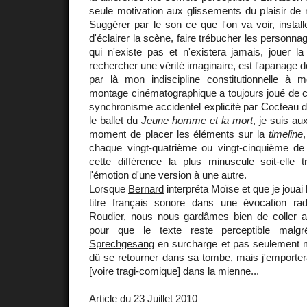
seule motivation aux glissements du plaisir de
Suggérer par le son ce que l'on va voir, insta
d'éclairer la scène, faire trébucher les personna
qui n'existe pas et n'existera jamais, jouer l
rechercher une vérité imaginaire, est l'apanage de
par là mon indiscipline constitutionnelle à m
montage cinématographique a toujours joué de c
synchronisme accidentel explicité par Cocteau 
le ballet du
Jeune homme et la mort
, je suis au
moment de placer les éléments sur la
timeline
chaque vingt-quatrième ou vingt-cinquième d
cette différence la plus minuscule soit-elle
l'émotion d'une version à une autre.
Lorsque
Bernard
interpréta Moïse et que je jouai 
titre français sonore dans une évocation r
Roudier
, nous nous gardâmes bien de coller a
pour que le texte reste perceptible malg
Sprechgesang
en surcharge et pas seulement 
dû se retourner dans sa tombe, mais j'emportera
[voire tragi-comique] dans la mienne...
Article du 23 Juillet 2010