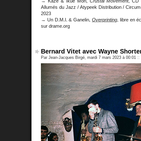
→ Kaze & Ikue Mori,
Crustal Movement
, CD 
Allumés du Jazz / Atypeek Distribution / Circum-
2023
→ Un D.M.I. & Ganelin,
Overprinting
, libre en 
sur drame.org
Bernard Vitet avec Wayne Shorter
Par Jean-Jacques Birgé, mardi 7 mars 2023 à 00:01
::