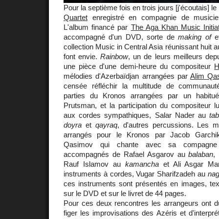
Pour la septième fois en trois jours [j'écoutais]
Quartet
enregistré en compagnie de musicien
L'album financé par
The Aga Khan Music Initiat
accompagné d'un DVD, sorte de
making of
et
collection Music in Central Asia réunissant huit 
font envie.
Rainbow
, un de leurs meilleurs de
une pièce d'une demi-heure du compositeur
H
mélodies d'Azerbaïdjan arrangées par
Alim Qa
censée réfléchir la multitude de communau
parties du Kronos arrangées par un habitu
Prutsman, et la participation du compositeur
aux cordes sympathiques, Salar Nader au
tab
doyra
et
qayraq
, d'autres percussions. Les 
arrangés pour le Kronos par Jacob Garchi
Qasimov qui chante avec sa compagne
accompagnés de Rafael Asgarov au
balaban
,
Rauf Islamov au
kamancha
et Ali Asgar 
instruments à cordes, Vugar Sharifzadeh au
nag
ces instruments sont présentés en images, text
sur le DVD et sur le livret de 44 pages.
Pour ces deux rencontres les arrangeurs ont 
figer les improvisations des Azéris et d'interpr