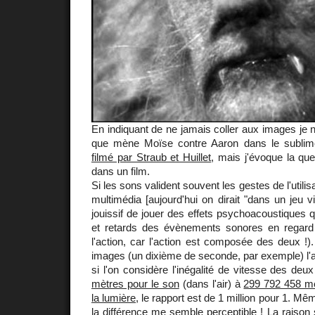
En indiquant de ne jamais coller aux images je 
que mène Moïse contre Aaron dans le subli
filmé par Straub et Huillet
, mais j'évoque la qu
dans un film.
Si les sons valident souvent les gestes de l'utili
multimédia [aujourd'hui on dirait "dans un jeu v
jouissif de jouer des effets psychoacoustiques
et retards des évènements sonores en regard
l'action, car l'action est composée des deux !
images (un dixième de seconde, par exemple) l'ac
si l'on considère l'inégalité de vitesse des d
mètres pour le son
(dans l'air) à
299 792 458 mè
la lumière
, le rapport est de 1 million pour 1. Mê
la différence me semble perceptible ! La raison s