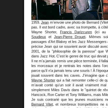
1959.
Jean
m'envoie une photo de Bernard (Vitet
pas. Il est bord cadre, avec sa trompette, à côt
Wayne Shorter,
Francis Darizcuren
(ici au 
Soudieux
et
Jean-Pierre Drouet
. Mêmes soi
passages d'Art Blakey et les Jazz Messengers 
précise Jean qui se souvient avoir discuté avec 
2001, de la "philosophie de la paresse" que 
dans Jazz Hot. C'est le genre de truc qui devait
Il ne m'a jamais remis une pièce terminée, il fallai
les morceaux et je rentrais les notes dans l'or
parce qu'il n'a jamais tenu une souris ! À l'époqu
jouait souvent dans les caves. J'imagine que c
Wayne Shorter
qui a fait remonter celle-ci de q
m'avait conté qu'un soir il avait vraiment mal j
simplement Miles Davis dans le "quintet de rêve
Hancock, Ron Carter et Tony Williams, mais Miles 
Je suis contrarié que les jeunes musiciens n
Bernard Vitet
, et nombreux trompettistes ne sa