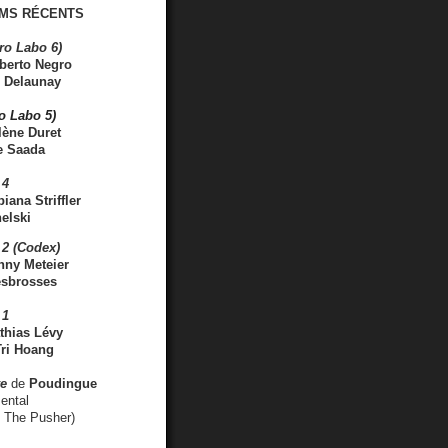
MS RÉCENTS
ro Labo 6)
berto Negro
 Delaunay
ro Labo 5)
lène Duret
e Saada
 4
iana Striffler
elski
2 (Codex)
nny Meteier
esbrosses
 1
thias Lévy
ri Hoang
ve
de
Poudingue
ental
. The Pusher)