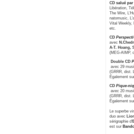
CD
salué par 
Libération, Té
The Wire, L'H
natomusic, L'a
Vital Weekly,
etc.
CD
Perspecti
avec
N.Chedm
A-T. Hoang, 
(MEG-AIMP, d
Double CD
P
avec 29 music
(GRRR, dist. L
Également su
CD
Pique-niq
avec 20 musi
(GRRR, dist. 
Également su
Le superbe vi
duo avec
Lion
sérigraphie d'
E
est sur
Band