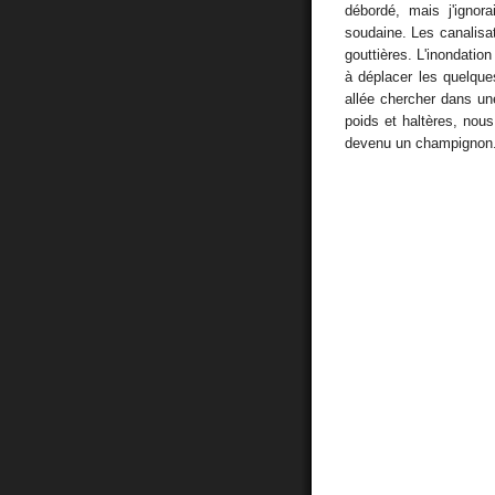
débordé, mais j'ignora
soudaine. Les canalisat
gouttières. L'inondatio
à déplacer les quelque
allée chercher dans un
poids et haltères, nous
devenu un champignon