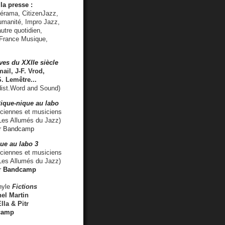
la presse :
lérama, CitizenJazz,
umanité, Impro Jazz,
utre quotidien,
 France Musique,
ves du XXIIe siècle
ail, J-F. Vrod,
S. Lemêtre
...
ist.Word and Sound)
ique-nique au labo
iennes et musiciens
es Allumés du Jazz)
r
Bandcamp
ue au labo 3
ciennes et musiciens
Les Allumés du Jazz)
r
Bandcamp
nyle
Fictions
el Martin
lla & Pitr
camp