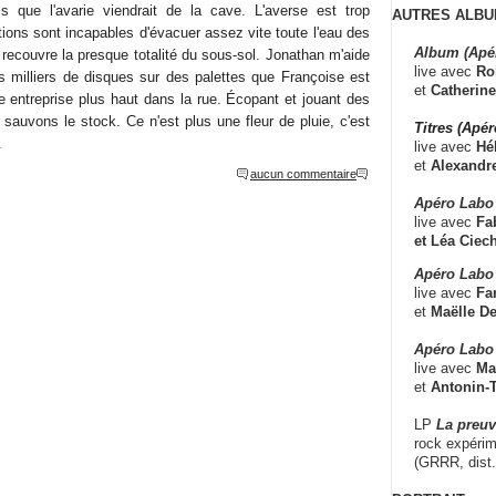
is que l'avarie viendrait de la cave. L'averse est trop
AUTRES ALBU
ions sont incapables d'évacuer assez vite toute l'eau des
Album (Apé
n recouvre la presque totalité du sous-sol. Jonathan m'aide
live avec
Ro
s milliers de disques sur des palettes que Françoise est
et
Catherine
e entreprise plus haut dans la rue. Écopant et jouant des
 sauvons le stock. Ce n'est plus une fleur de pluie, c'est
Titres (Apé
.
live avec
Hé
et
Alexandr
aucun commentaire
Apéro Labo
live avec
Fab
et
Léa Ciech
Apéro Labo 
live avec
Fa
et
Maëlle D
Apéro Labo
live avec
Ma
et
Antonin-T
LP
La preu
rock expérim
(GRRR, dist