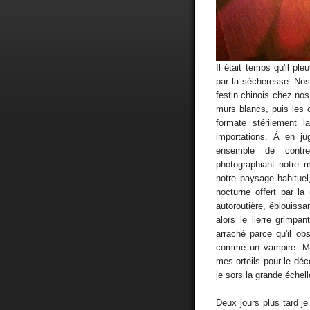
Il était temps qu'il p
par la sécheresse. No
festin chinois chez nos
murs blancs, puis les 
formate stérilement 
importations. À en jug
ensemble de contre
photographiant notre 
notre paysage habituel,
nocturne offert par la 
autoroutière, éblouissa
alors le
lierre
grimpant 
arraché parce qu'il obs
comme un vampire. Mar
mes orteils pour le déco
je sors la grande échell
Deux jours plus tard je