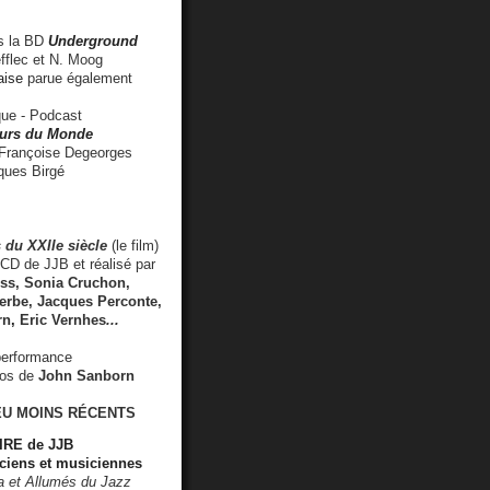
 la BD
Underground
fflec et N. Moog
aise
parue également
e - Podcast
rs du Monde
rançoise Degeorges
ues Birgé
 du XXIIe siècle
(le film)
CD de JJB et réalisé par
s, Sonia Cruchon,
rbe, Jacques Perconte,
rn
,
Eric Vernhes
...
performance
éos de
John Sanborn
EU MOINS RÉCENTS
RE de JJB
ciens et musiciennes
ra et Allumés du Jazz