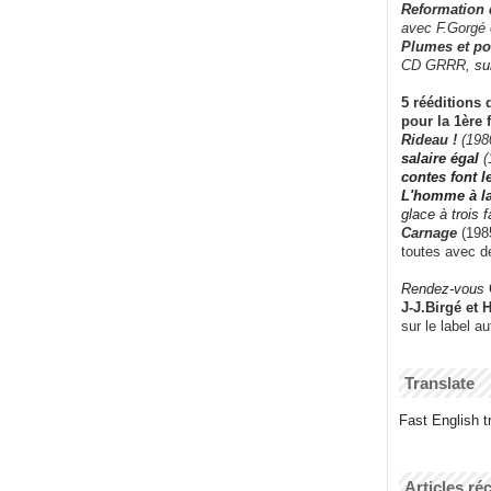
Reformation
avec F.Gorgé
Plumes et po
CD GRRR,
su
5 rééditions 
pour la 1ère 
Rideau !
(198
salaire égal
(
contes font 
L'homme à l
glace à trois 
Carnage
(1985
toutes avec d
Rendez-vous
J-J.Birgé et 
sur le label a
Translate
Fast English tr
Articles ré