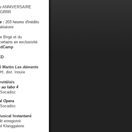
me ANNIVERSAIRE
s GRRR
e :
203 heures d'inédits
léatoire
e Birgé et du
ertains en exclusivité
ndCamp
CD
é
Martin
Les déments
 dist. Inouïe
nvité/e/s
 au labo 4
 Socadisc
l Opera
 Socadisc
sical Instantané
dit enregistré
el Klanggalerie