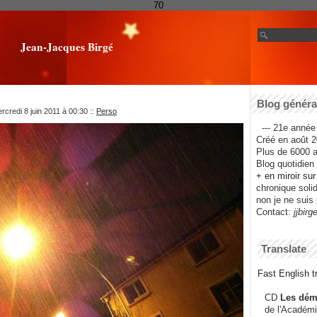
70
Jean-Jacques Birgé
Blog général
rcredi 8 juin 2011 à 00:30
::
Perso
--- 21e année 
Créé en août 2
Plus de 6000 ar
Blog quotidien f
+ en miroir su
chronique solida
non je ne suis 
Contact:
jjbirg
Translate
Fast English tr
CD
Les dém
de l'Académi