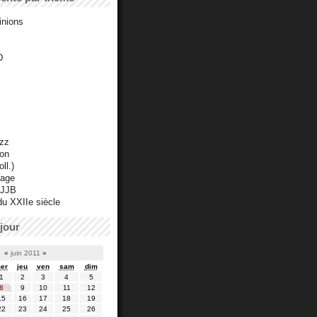
inions
D
azz
ton
ll.)
mage
 JJB
du XXIIe siècle
jour
«
juin 2011
»
er
jeu
ven
sam
dim
1
2
3
4
5
8
9
10
11
12
15
16
17
18
19
22
23
24
25
26