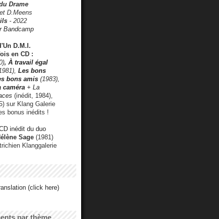
 du Drame
 et D.Meens
ils
- 2022
r Bandcamp
d'Un D.M.I.
fois en CD :
0)
,
À travail égal
1981),
Les bons
les bons amis
(1983),
a caméra
+ La
faces
(inédit, 1984),
) sur Klang Galerie
es bonus inédits !
CD inédit du duo
Hélène Sage
(1981)
utrichien Klanggalerie
anslation (click here)
cents par thème