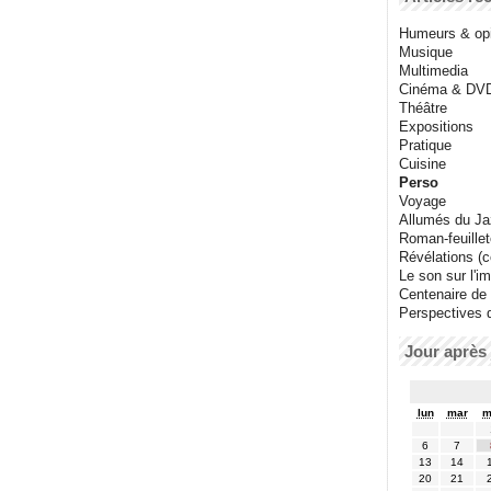
Humeurs & op
Musique
Multimedia
Cinéma & DV
Théâtre
Expositions
Pratique
Cuisine
Perso
Voyage
Allumés du J
Roman-feuille
Révélations (co
Le son sur l'i
Centenaire de
Perspectives 
Jour après 
lun
mar
m
6
7
13
14
20
21