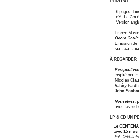
PORTRAIT
6 pages dans
d'A. Le Gouë
Version angl
France Musiqu
Ocora Couleu
Émission de F
sur Jean-Jacq
À REGARDER
Perspectives
inspiré par le 
Nicolas Claus
Valéry Faidhe
John Sanbo
Nonselves
, 
avec les vid
LP & CD
UN P
Le CENTENAI
avec 15 musi
dist. Orkhêst