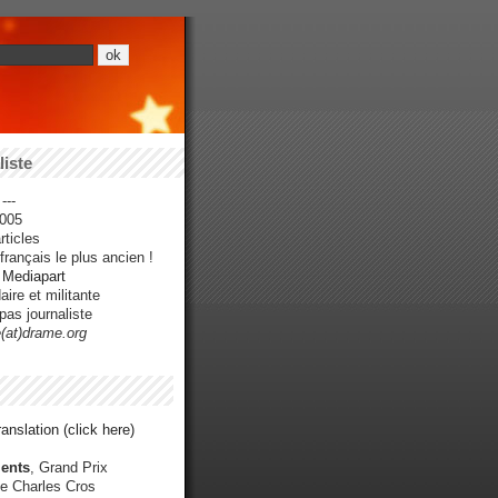
iste
---
005
ticles
rançais le plus ancien !
r Mediapart
ire et militante
pas journaliste
e(at)drame.org
anslation (click here)
ents
, Grand Prix
e Charles Cros