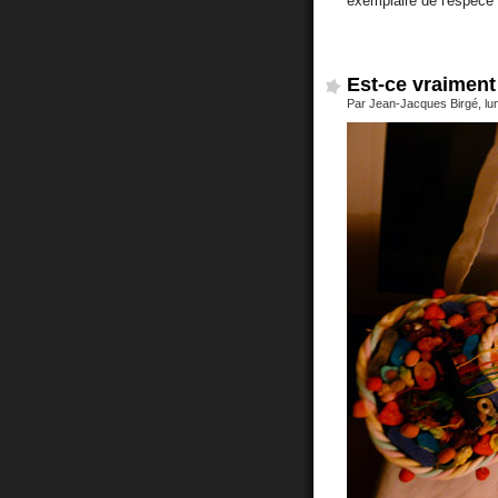
exemplaire de l'espèce
Est-ce vraiment
Par Jean-Jacques Birgé, lu