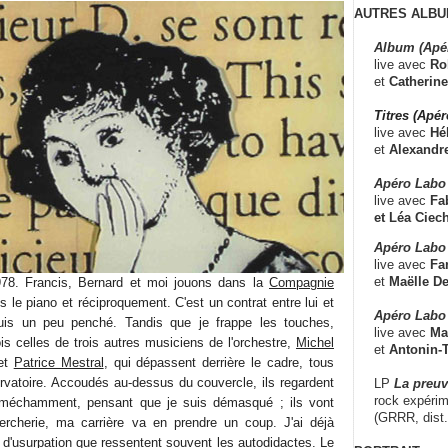
AUTRES ALBU
Album (Apé
live avec
Ro
et
Catherine
Titres (Apé
live avec
Hé
et
Alexandr
Apéro Labo
live avec
Fab
et
Léa Ciech
Apéro Labo 
live avec
Fa
et
Maëlle D
978. Francis, Bernard et moi jouons dans la
Compagnie
ens le piano et réciproquement. C'est un contrat entre lui et
Apéro Labo
 suis un peu penché. Tandis que je frappe les touches,
live avec
Ma
çois celles de trois autres musiciens de l'orchestre,
Michel
et
Antonin-T
et
Patrice Mestral
, qui dépassent derrière le cadre, tous
rvatoire. Accoudés au-dessus du couvercle, ils regardent
LP
La preu
rock expérim
 méchamment, pensant que je suis démasqué ; ils vont
(GRRR, dist
percherie, ma carrière va en prendre un coup. J'ai déjà
 d'usurpation que ressentent souvent les autodidactes. Le