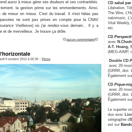
rend aussi à mieux gérer ses douleurs et ses contrariétés.
CD
salué par 
ectement, la gestion prime sur les emmerdements. Ainsi,
Libération, Té
The Wire, L'H
s de mieux en mieux. C'est du travail. Il n'est hélas pas
natomusic, L'a
 passées ne sont pas prises en compte pour la CNAV
Vital Weekly,
surance Vieillesse) où j'ai rendez-vous demain... Il y a
etc.
 et de merveilleux. Je trouve ça drôle.
CD
Perspecti
aucun commentaire
avec
N.Chedm
A-T. Hoang, 
(MEG-AIMP, d
l'horizontale
rdi 9 octobre 2012 à 00:30
::
Perso
Double CD
P
avec 29 music
(GRRR, dist. L
Également su
CD
Pique-niq
avec 20 musi
(GRRR, dist. 
Également su
Le superbe vi
duo avec
Lion
sérigraphie d'
E
est sur
Band