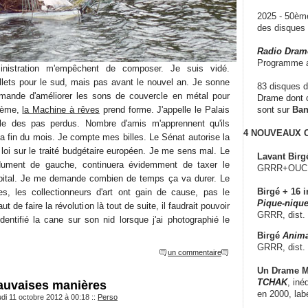
2025 - 50è
des disque
Radio Dram
Programme a
inistration m'empêchent de composer. Je suis vidé.
llets pour le sud, mais pas avant le nouvel an. Je sonne
83 disques d
ande d'améliorer les sons de couvercle en métal pour
Drame dont c
blème,
la Machine à rêves
prend forme. J'appelle le Palais
sont sur
Ba
alle des pas perdus. Nombre d'amis m'apprennent qu'ils
4 NOUVEAUX
la fin du mois. Je compte mes billes. Le Sénat autorise la
e loi sur le traité budgétaire européen. Je me sens mal. Le
Lavant Birg
dument de gauche, continuera évidemment de taxer le
GRRR+OUCH!,
capital. Je me demande combien de temps ça va durer. Le
Birgé + 16 i
ses, les collectionneurs d'art ont gain de cause, pas le
Pique-nique
t de faire la révolution là tout de suite, il faudrait pouvoir
GRRR, dist.
dentifié la cane sur son nid lorsque j'ai photographié le
Birgé
Anima
GRRR, dist.
un commentaire
Un Drame Mu
TCHAK
, iné
mauvaises manières
en 2000, lab
udi 11 octobre 2012 à 00:18
::
Perso