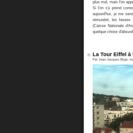
plus mal, mais l'on app
Si l'on s'y prend corr
aujourd'hui, je me sen
rémunéré, les heures
(Caisse Nationale d'As
quelque chose d'absurde
La Tour Eiffel à 
Par Jean-Jacques Birgé, ma