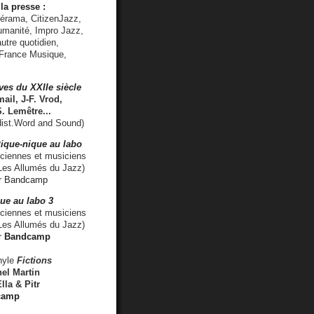
la presse :
lérama, CitizenJazz,
umanité, Impro Jazz,
utre quotidien,
 France Musique,
ves du XXIIe siècle
ail, J-F. Vrod,
S. Lemêtre
...
ist.Word and Sound)
ique-nique au labo
iennes et musiciens
es Allumés du Jazz)
r
Bandcamp
ue au labo 3
ciennes et musiciens
Les Allumés du Jazz)
r
Bandcamp
nyle
Fictions
el Martin
lla & Pitr
camp