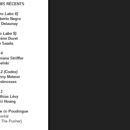
MS RÉCENTS
ro Labo 6)
berto Negro
 Delaunay
ro Labo 5)
lène Duret
e Saada
 4
iana Striffler
elski
2 (Codex)
nny Meteier
esbrosses
 1
thias Lévy
ri Hoang
ve
de
Poudingue
ental
. The Pusher)