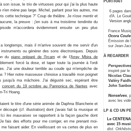
PORTRAIT
à son issue, le trio de virtuoses pour qui j'ai la plus haute
e n'en mène pas large. Michel, parlant pour les autres, me
6 pages dans
d'A. Le Gouë
is cette technique ?" Coup de théâtre. Je n'ose mentir et
Version angl
aucune, la preuve : j'en suis à ma troisième tendinite du
pisode m'accordera évidemment ensuite un peu plus
France Musiqu
Ocora Couleu
Émission de F
 y a longtemps, mais il m'arrive souvent de me servir d'un
sur Jean-Jacq
s instruments ou générer des sons électroniques. Depuis
À REGARDER
tion du
piano préparé de l'Ircam
et de l'
Array Mbira de
ablement forcé la dose, et taper toute la journée à l'ordi
Perspectives
es. J'ai une douleur terrible au coude qui m'empêche de
inspiré par le 
as ? Hier notre masseuse chinoise a travaillé mon poignet
Nicolas Claus
 jusqu'à ma mâchoire. J'ai dégusté sec, espérant être
Valéry Faidhe
John Sanbo
le
concert du 19 octobre au Pannonica de Nantes
avec
in-Tri Hoang.
Nonselves
, 
avec les vid
taient le titre d'une série animée de Daphna Blancherie et
 découpé (cf. illustration) dont j'avais fait la musique et
LP & CD
UN P
 Ici
les mauvaises
se rapportent à la façon gauche dont
Le CENTENAI
. Je fais des efforts pour me corriger, en me prenant moi-
avec 15 musi
e faisant aider. En vieillissant on va certes de plus en
dist. Orkhêst