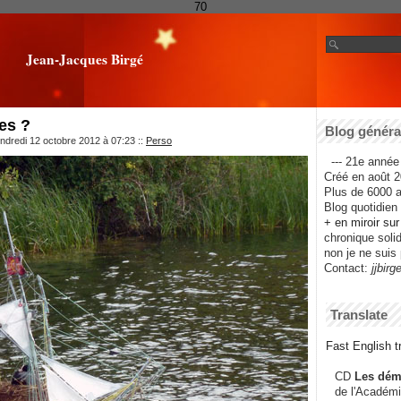
70
Jean-Jacques Birgé
es ?
Blog général
ndredi 12 octobre 2012 à 07:23
::
Perso
--- 21e année 
Créé en août 2
Plus de 6000 ar
Blog quotidien f
+ en miroir su
chronique solida
non je ne suis 
Contact:
jjbirg
Translate
Fast English tr
CD
Les dém
de l'Académi