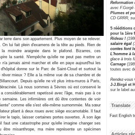
Reformation
avec F.Gorgé
Plumes et po
CD GRRR,
su
5 rééditions 
pour la 1ère 
Rideau !
(198
ar terre dans son appartement. Plus moyen de se relever.
salaire égal
(
. On lui fait plein d'examens de la tête au pieds. Rien de
contes font 
la moindre araignée dans le plafond. Bizarres, ces
L'homme à l
ire la santé. N'empêche qu'elle ne peut pas mettre un
glace à trois 
le n'a jamais aimé marcher et elle en paye aujourd'hui les
Carnage
(1985
d'hôpital donne sur le Parc de Saint-Cloud et surtout la
toutes avec d
lle rêver mieux ? Elle a la même vue de sa chambre et de
Rendez-vous
illancourt. Depuis qu'elle ne vit plus intra-muros à Paris,
J-J.Birgé et 
ne déracinée. Là nous sommes à Sèvres où est conservé le
sur le label a
 a considérablement rapetissé avec l'âge, mais pas à ce
ne semaine. Les infirmières ont dû être contentes de voir
Translate
patiente" comme elle s'est elle-même surnommée. Ma sœur
ateur pliant à deux roues avec siège escamotable. Il faut
Fast English tr
rer le tapis, laisser certaines portes ouvertes. À son âge
il faut une catastrophe pour qu'elle imagine changer ses
au être misanthrope, ma mère représente un spécimen
Articles ré