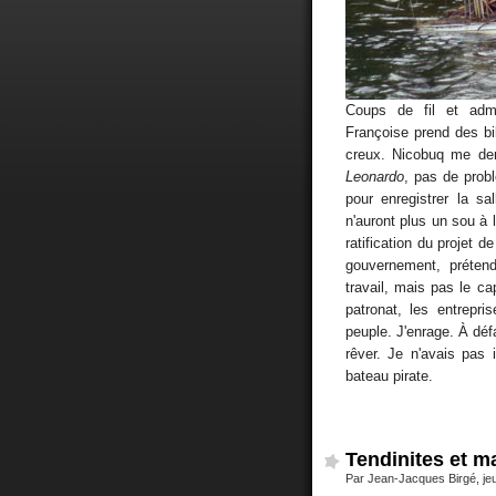
Coups de fil et adm
Françoise prend des bi
creux. Nicobuq me dem
Leonardo
, pas de pro
pour enregistrer la s
n'auront plus un sou à 
ratification du projet d
gouvernement, préten
travail, mais pas le 
patronat, les entrepri
peuple. J'enrage. À défau
rêver. Je n'avais pas i
bateau pirate.
Tendinites et 
Par Jean-Jacques Birgé, je