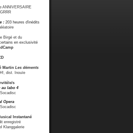
me ANNIVERSAIRE
s GRRR
e :
203 heures d'inédits
léatoire
e Birgé et du
ertains en exclusivité
ndCamp
CD
é
Martin
Les déments
 dist. Inouïe
nvité/e/s
 au labo 4
 Socadisc
l Opera
 Socadisc
sical Instantané
dit enregistré
el Klanggalerie