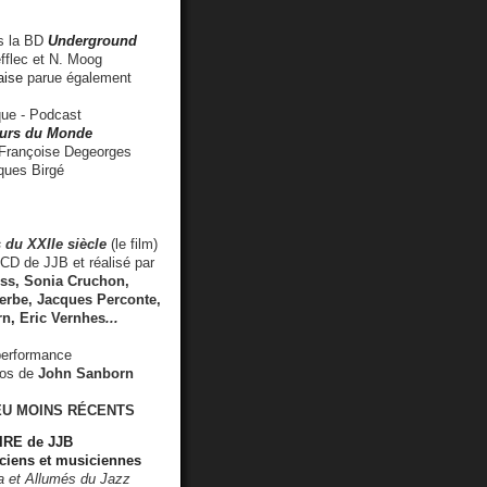
 la BD
Underground
fflec et N. Moog
aise
parue également
e - Podcast
rs du Monde
rançoise Degeorges
ues Birgé
 du XXIIe siècle
(le film)
CD de JJB et réalisé par
s, Sonia Cruchon,
rbe, Jacques Perconte,
rn
,
Eric Vernhes
...
performance
éos de
John Sanborn
EU MOINS RÉCENTS
RE de JJB
ciens et musiciennes
ra et Allumés du Jazz