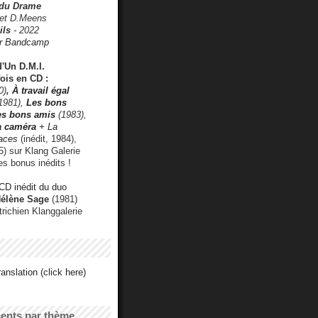
 du Drame
 et D.Meens
ils
- 2022
r Bandcamp
d'Un D.M.I.
fois en CD :
0)
,
À travail égal
1981),
Les bons
les bons amis
(1983),
a caméra
+ La
faces
(inédit, 1984),
) sur Klang Galerie
es bonus inédits !
CD inédit du duo
Hélène Sage
(1981)
utrichien Klanggalerie
anslation (click here)
cents par thème