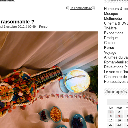
 humaine.
un commentaire
Humeurs & op
Musique
Multimedia
 raisonnable ?
Cinéma & DV
ndi 1 octobre 2012 à 00:49
::
Perso
Théâtre
Expositions
Pratique
Cuisine
Perso
Voyage
Allumés du J
Roman-feuille
Révélations (co
Le son sur l'i
Centenaire de
Perspectives 
Jour après 
lun
mar
m
1
2
8
9
15
16
22
23