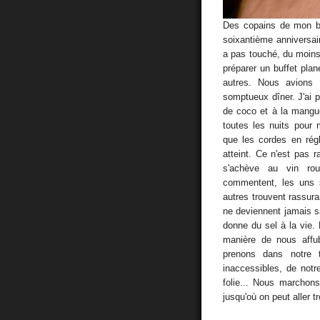
Des copains de mon be
soixantième anniversair
a pas touché, du moins
préparer un buffet pla
autres. Nous avions 
somptueux dîner. J'ai p
de coco et à la mangu
toutes les nuits pour
que les cordes en régl
atteint. Ce n'est pas
s'achève au vin rou
commentent, les uns s
autres trouvent rassura
ne deviennent jamais sa
donne du sel à la vie. 
manière de nous affu
prenons dans notre 
inaccessibles, de notre
folie... Nous marchons
jusqu'où on peut aller tr