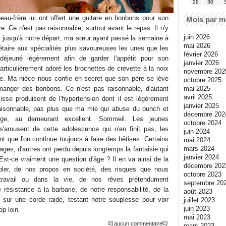
29
30
au-frère lui ont offert une guitare en bonbons pour son
Mois par m
e. Ce n'est pas raisonnable, surtout avant le repas. Il n'y
juin 2026
 jusqu'à notre départ, ma sœur ayant passé la semaine à
mai 2026
nétaire aux spécialités plus savoureuses les unes que les
février 2026
déjeuné légèrement afin de garder l'appétit pour son
janvier 2026
articulièrement adoré les brochettes de crevette à la noix
novembre 202
e. Ma nièce nous confie en secret que son père se lève
octobre 2025
mai 2025
 manger des bonbons. Ce n'est pas raisonnable, d'autant
avril 2025
isse produisent de l'hypertension dont il est légèrement
janvier 2025
 raisonnable, pas plus que ma mie qui abuse du punch et
décembre 202
ge, au demeurant excellent. Sommeil. Les jeunes
octobre 2024
'amusent de cette adolescence qui n'en finit pas, les
juin 2024
nt que l'on continue toujours à faire des bêtises. Certains
mai 2024
mars 2024
ges, d'autres ont perdu depuis longtemps la fantaisie qui
janvier 2024
Est-ce vraiment une question d'âge ? Il en va ainsi de la
décembre 202
bler, de nos propos en société, des risques que nous
octobre 2023
travail ou dans la vie, de nos rêves prétendument
septembre 20
 résistance à la barbarie, de notre responsabilité, de la
août 2023
 sur une corde raide, testant notre souplesse pour voir
juillet 2023
juin 2023
op loin.
mai 2023
aucun commentaire
mars 2023