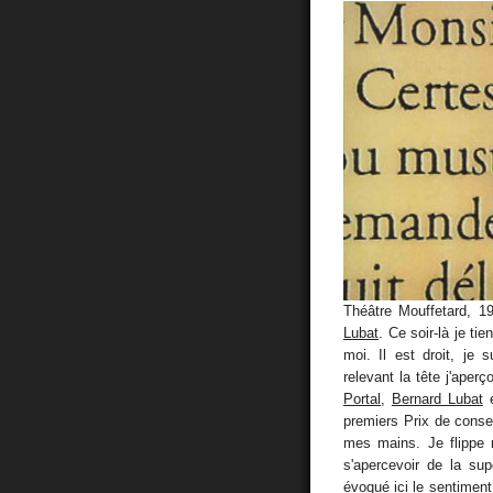
Théâtre Mouffetard, 1
Lubat
. Ce soir-là je ti
moi. Il est droit, je
relevant la tête j'aper
Portal
,
Bernard Lubat
premiers Prix de conse
mes mains. Je flippe
s'apercevoir de la su
évoqué
ici
le sentiment