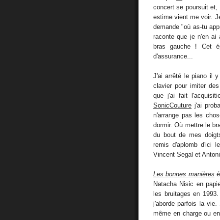
concert se poursuit et, 
estime vient me voir. J
demande "où as-tu appr
raconte que je n'en ai 
bras gauche ! Cet é
d'assurance...
J'ai arrêté le piano il
clavier pour imiter de
que j'ai fait l'acquisi
SonicCouture
j'ai prob
n'arrange pas les chos
dormir. Où mettre le br
du bout de mes doigts
remis d'aplomb d'ici 
Vincent Segal et Anton
Les bonnes manières
é
Natacha Nisic en papier
les bruitages en 1993.
j'aborde parfois la vie
même en charge ou en m