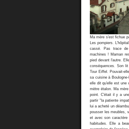
Ma mère s'est fichue p
Les pompiers. L'hôpital
cassé. Pas trace de 
machines ! Maman resp
pied devant l'autre. El
conséquences. Son lit 
Tour Eiffel. Pouvait-e
sa cuisine à Boulogne-B
elle dit qu'elle est u
mètre étalon. Ma mère
point. C'était il y a u
partir "la patiente im
lui a acheté un déambul
pousser les meubles, vi
et avec son caractère 
habitudes. Elle a be