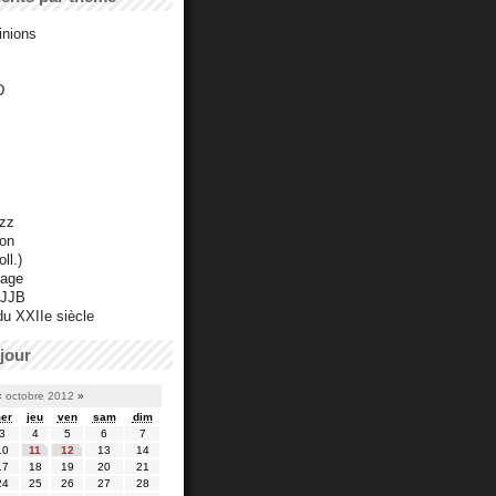
inions
D
azz
ton
ll.)
mage
 JJB
du XXIIe siècle
jour
«
octobre 2012
»
er
jeu
ven
sam
dim
3
4
5
6
7
10
11
12
13
14
17
18
19
20
21
24
25
26
27
28