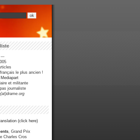
iste
---
005
ticles
rançais le plus ancien !
r Mediapart
ire et militante
pas journaliste
e(at)drame.org
anslation (click here)
ents
, Grand Prix
e Charles Cros