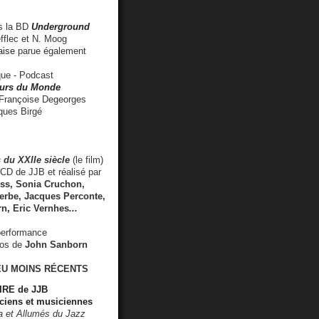
 la BD
Underground
fflec et N. Moog
aise
parue également
e - Podcast
rs du Monde
rançoise Degeorges
ues Birgé
 du XXIIe siècle
(le film)
CD de JJB et réalisé par
s, Sonia Cruchon,
rbe, Jacques Perconte,
rn
,
Eric Vernhes
...
performance
éos de
John Sanborn
EU MOINS RÉCENTS
RE de JJB
ciens et musiciennes
ra et Allumés du Jazz