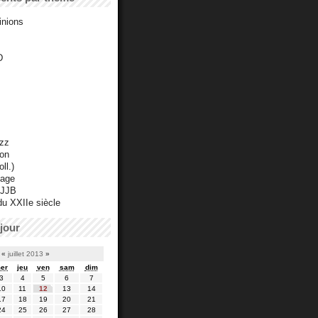
inions
D
azz
ton
ll.)
mage
 JJB
du XXIIe siècle
jour
«
juillet 2013
»
er
jeu
ven
sam
dim
3
4
5
6
7
10
11
12
13
14
17
18
19
20
21
24
25
26
27
28