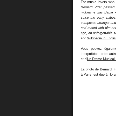
For music lovers who 
Bernard Vitet passed
nickname was Babar - 
since the early sixti
composer, arranger and
and record with him an
ago, an unforgettable s
and
Wikipedia in Engli
Vous pouvez égaleme
interprétées, entre aut
et d'
Un Drame Musical 
La photo de Bernard, F
à Paris, est due à Hor