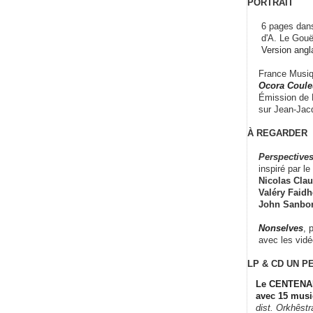
PORTRAIT
6 pages dans
d'A. Le Gouë
Version angl
France Musiqu
Ocora Couleu
Émission de F
sur Jean-Jacq
À REGARDER
Perspectives
inspiré par le 
Nicolas Claus
Valéry Faidhe
John Sanbo
Nonselves
, 
avec les vid
LP & CD
UN P
Le CENTENAI
avec 15 musi
dist. Orkhêst