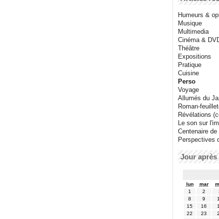
Humeurs & op
Musique
Multimedia
Cinéma & DV
Théâtre
Expositions
Pratique
Cuisine
Perso
Voyage
Allumés du J
Roman-feuille
Révélations (co
Le son sur l'i
Centenaire de
Perspectives 
Jour après 
lun
mar
m
1
2
8
9
15
16
22
23