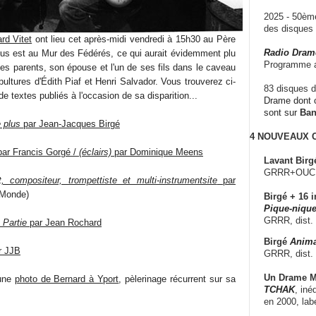
2025 - 50è
des disque
rd Vitet
ont lieu cet après-midi vendredi à 15h30 au Père
Radio Dram
us est au Mur des Fédérés, ce qui aurait évidemment plu
Programme a
 ses parents, son épouse et l'un de ses fils dans le caveau
pultures d'Édith Piaf et Henri Salvador. Vous trouverez ci-
83 disques d
e textes publiés à l'occasion de sa disparition...
Drame dont c
sont sur
Ba
e plus
par Jean-Jacques Birgé
4 NOUVEAUX
ar Francis Gorgé /
(éclairs)
par Dominique Meens
Lavant Birg
GRRR+OUCH!,
 compositeur, trompettiste et multi-instrumentsite
par
Monde)
Birgé + 16 i
Pique-nique
GRRR, dist.
 Partie
par Jean Rochard
Birgé
Anima
r JJB
GRRR, dist.
Un Drame Mu
 une
photo de Bernard à Yport
, pèlerinage récurrent sur sa
TCHAK
, iné
en 2000, lab