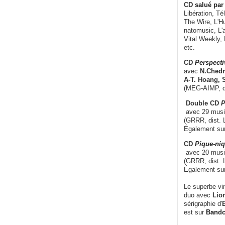
CD
salué par 
Libération, Té
The Wire, L'H
natomusic, L'a
Vital Weekly,
etc.
CD
Perspecti
avec
N.Chedm
A-T. Hoang, 
(MEG-AIMP, d
Double CD
P
avec 29 music
(GRRR, dist. L
Également su
CD
Pique-niq
avec 20 musi
(GRRR, dist. 
Également su
Le superbe vi
duo avec
Lion
sérigraphie d'
E
est sur
Band