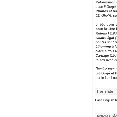
Reformation
avec F.Gorgé
Plumes et po
CD GRRR,
su
5 rééditions 
pour la 1ère 
Rideau !
(198
salaire égal
(
contes font 
L'homme à l
glace à trois 
Carnage
(1985
toutes avec d
Rendez-vous
J-J.Birgé et 
sur le label a
Translate
Fast English tr
Articles ré