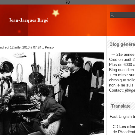
70
Jean-Jacques Birgé
Blog général
dredi 12 juillet 2013 à 07:24
::
Perso
--- 21e année 
Créé en août 2
Plus de 6000 ar
Blog quotidien f
+ en miroir su
chronique solida
non je ne suis 
Contact:
jjbirg
Translate
Fast English tr
CD
Les dém
de l'Académi