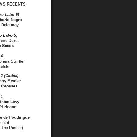
MS RÉCENTS
ro Labo 6)
berto Negro
 Delaunay
ro Labo 5)
lène Duret
e Saada
 4
iana Striffler
elski
2 (Codex)
nny Meteier
esbrosses
 1
thias Lévy
ri Hoang
ve
de
Poudingue
ental
. The Pusher)