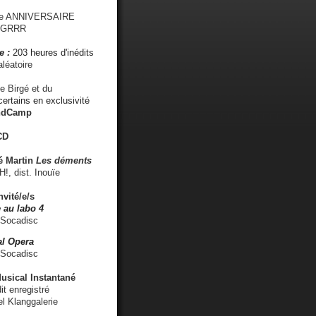
me ANNIVERSAIRE
s GRRR
e :
203 heures d'inédits
léatoire
e Birgé et du
ertains en exclusivité
ndCamp
CD
é
Martin
Les déments
 dist. Inouïe
nvité/e/s
 au labo 4
 Socadisc
l Opera
 Socadisc
sical Instantané
dit enregistré
el Klanggalerie