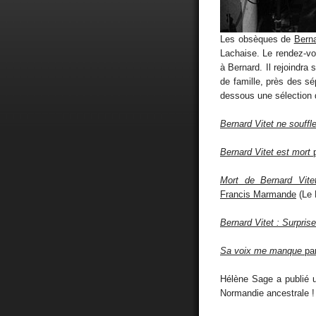
Les obsèques de
Berna
Lachaise. Le rendez-vo
à Bernard. Il rejoindra
de famille, près des sé
dessous une sélection d
Bernard Vitet ne souffl
Bernard Vitet est mort
p
Mort de Bernard Vitet,
Francis Marmande
(Le 
Bernard Vitet : Surprise
Sa voix me manque
pa
Hélène Sage a publié
Normandie ancestrale !