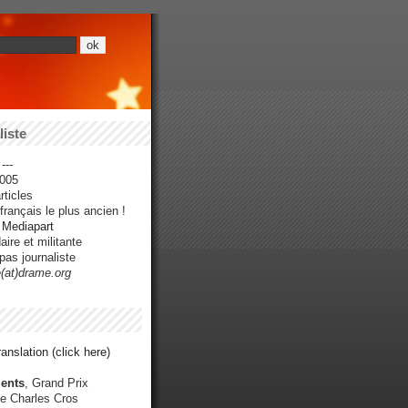
iste
---
005
ticles
rançais le plus ancien !
r Mediapart
ire et militante
pas journaliste
e(at)drame.org
anslation (click here)
ents
, Grand Prix
e Charles Cros