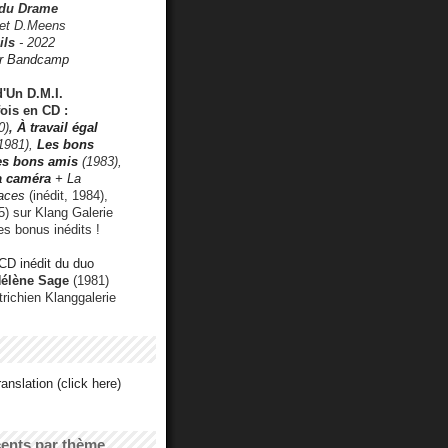
 du Drame
 et D.Meens
ils
- 2022
r Bandcamp
d'Un D.M.I.
fois en CD :
0)
,
À travail égal
1981),
Les bons
les bons amis
(1983),
a caméra
+ La
faces
(inédit, 1984),
) sur Klang Galerie
es bonus inédits !
CD inédit du duo
Hélène Sage
(1981)
utrichien Klanggalerie
anslation (click here)
cents par thème