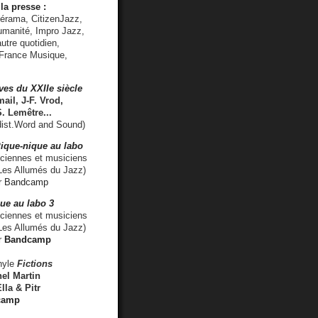
la presse :
lérama, CitizenJazz,
umanité, Impro Jazz,
utre quotidien,
 France Musique,
ves du XXIIe siècle
ail, J-F. Vrod,
S. Lemêtre
...
ist.Word and Sound)
ique-nique au labo
iennes et musiciens
es Allumés du Jazz)
r
Bandcamp
ue au labo 3
ciennes et musiciens
Les Allumés du Jazz)
r
Bandcamp
nyle
Fictions
el Martin
lla & Pitr
camp