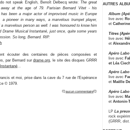
do not speak English, Benoît Delbecq wrote:
The great
AUTRES ALBU
 away at the age of 79. Parisian Bernard Vitet - his
Album (Apé
has been a major actor of improvised music in Europe
live avec
Ro
es, a pioneer in many ways, a marvelous trumpet player,
et
Catherine
 a marvelous person as well. I was honoured to know him
d Drame Musical Instantané, just once, quite some years
Titres (Apé
ession. So long, Bernard. RIP.
live avec
Hé
sh
et
Alexandr
Apéro Labo
nt écouter des centaines de pièces composées et
live avec
Fab
res, par Bernard sur
drame.org
, le site des disques GRRR
et
Léa Ciech
Instantané
...
Apéro Labo 
live avec
Fa
rancis et moi, prise dans la cave du 7 rue de l'Espérance
et
Maëlle D
ace © 1979.
Apéro Labo
aucun commentaire
live avec
Ma
et
Antonin-T
LP
La preu
rock expérim
(GRRR, dist