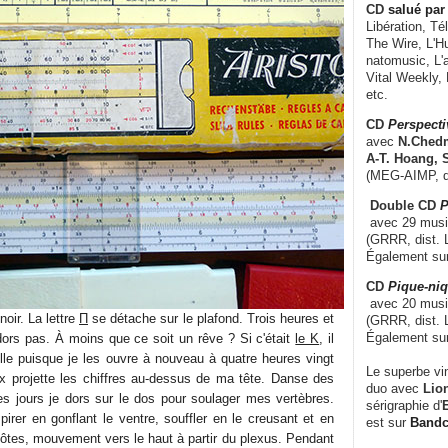
CD
salué par 
Libération, Té
The Wire, L'H
natomusic, L'a
Vital Weekly,
etc.
CD
Perspecti
avec
N.Chedm
A-T. Hoang, 
(MEG-AIMP, d
Double CD
P
avec 29 music
(GRRR, dist. L
Également su
CD
Pique-niq
avec 20 musi
 noir. La lettre
Π
se détache sur le plafond. Trois heures et
(GRRR, dist. 
Également su
dors pas. À moins que ce soit un rêve ? Si c'était
le K
, il
elle puisque je les ouvre à nouveau à quatre heures vingt
Le superbe vi
eux projette les chiffres au-dessus de ma tête. Danse des
duo avec
Lion
s jours je dors sur le dos pour soulager mes vertèbres.
sérigraphie d'
E
spirer en gonflant le ventre, souffler en le creusant et en
est sur
Band
côtes, mouvement vers le haut à partir du plexus. Pendant