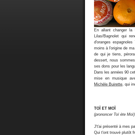
En allant changer la 
Lilas/Bagnolet qui re
d'oranges espagnoles
moins à l'origine de m
de qui je tiens, péror
dessert, nous sommes 
ses dons pour les lang
Dans les années 90 cet
mise en musique a
Michèle Buirette
, qui i
TOÏ ET MOÏ
(prononcer Toï ète Moï)
J't'ai présenté à mes p
Qui t'ont trouvé plutôt f