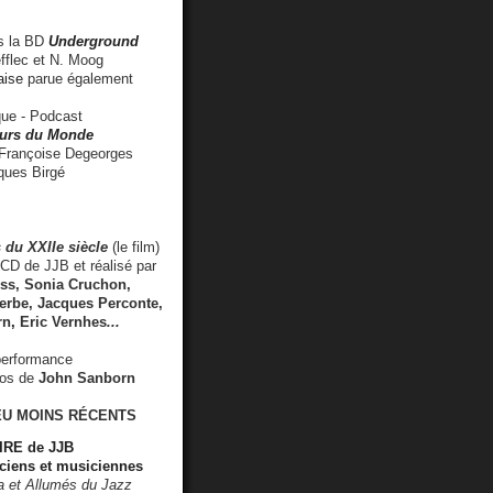
 la BD
Underground
fflec et N. Moog
aise
parue également
e - Podcast
rs du Monde
rançoise Degeorges
ues Birgé
 du XXIIe siècle
(le film)
CD de JJB et réalisé par
s, Sonia Cruchon,
rbe, Jacques Perconte,
rn
,
Eric Vernhes
...
performance
éos de
John Sanborn
EU MOINS RÉCENTS
RE de JJB
ciens et musiciennes
ra et Allumés du Jazz