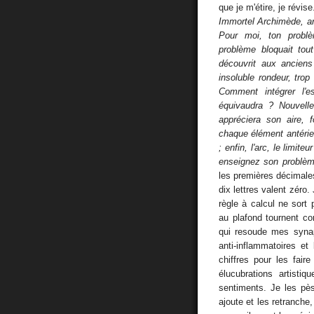
que je m'étire, je révis
Immortel Archimède, art
Pour moi, ton problè
problème bloquait tou
découvrit aux anciens
insoluble rondeur, tro
Comment intégrer l'e
équivaudra ? Nouvell
appréciera son aire, 
chaque élément antérieur
; enfin, l'arc, le limit
enseignez son problèm
les premières décimal
dix lettres valent zéro.
règle à calcul ne sort 
au plafond tournent c
qui resoude mes synap
anti-inflammatoires et
chiffres pour les fair
élucubrations artisti
sentiments. Je les pèse
ajoute et les retranche,