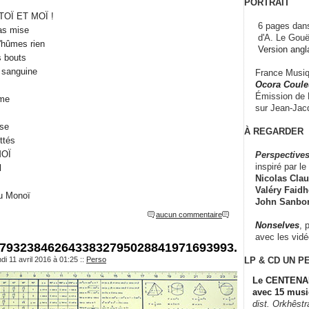
PORTRAIT
 TOÏ ET MOÏ !
6 pages dans
as mise
d'A. Le Gouë
'hûmes rien
Version angl
s bouts
a sanguine
France Musiqu
Ocora Couleu
Émission de F
ime
sur Jean-Jacq
ise
À REGARDER
ttés
MOÏ
Perspectives
inspiré par le 
l
Nicolas Claus
Valéry Faidhe
au Monoï
John Sanbo
aucun commentaire
Nonselves
, 
avec les vid
7932384626433832795028841971693993...
LP & CD
UN P
di 11 avril 2016 à 01:25
::
Perso
Le CENTENAI
avec 15 musi
dist. Orkhêst