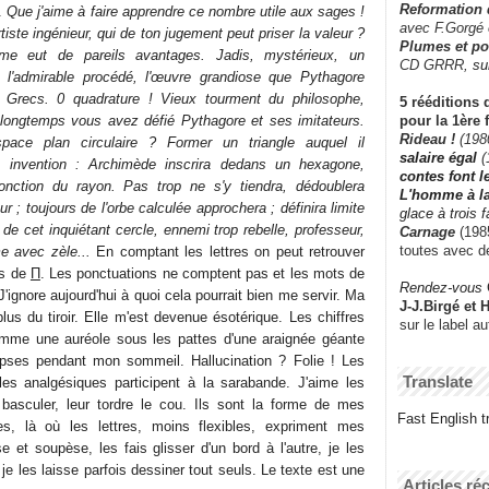
Reformation
e.
Que j'aime à faire apprendre ce nombre utile aux sages !
avec F.Gorgé
iste ingénieur, qui de ton jugement peut priser la valeur ?
Plumes et po
me eut de pareils avantages. Jadis, mystérieux, un
CD GRRR,
su
t l'admirable procédé, l'œuvre grandiose que Pythagore
 Grecs. 0 quadrature ! Vieux tourment du philosophe,
5 rééditions 
pour la 1ère 
p longtemps vous avez défié Pythagore et ses imitateurs.
Rideau !
(198
space plan circulaire ? Former un triangle auquel il
salaire égal
(
e invention : Archimède inscrira dedans un hexagone,
contes font 
fonction du rayon. Pas trop ne s'y tiendra, dédoublera
L'homme à l
 ; toujours de l'orbe calculée approchera ; définira limite
glace à trois 
eur de cet inquiétant cercle, ennemi trop rebelle, professeur,
Carnage
(1985
toutes avec d
e avec zèle...
En comptant les lettres on peut retrouver
es de
Π
. Les ponctuations ne comptent pas et les mots de
Rendez-vous
 J'ignore aujourd'hui à quoi cela pourrait bien me servir. Ma
J-J.Birgé et 
plus du tiroir. Elle m'est devenue ésotérique. Les chiffres
sur le label a
omme une auréole sous les pattes d'une araignée géante
ses pendant mon sommeil. Hallucination ? Folie ! Les
Translate
 les analgésiques participent à la sarabande. J'aime les
e basculer, leur tordre le cou. Ils sont la forme de mes
Fast English tr
ques, là où les lettres, moins flexibles, expriment mes
 et soupèse, les fais glisser d'un bord à l'autre, je les
 je les laisse parfois dessiner tout seuls. Le texte est une
Articles ré