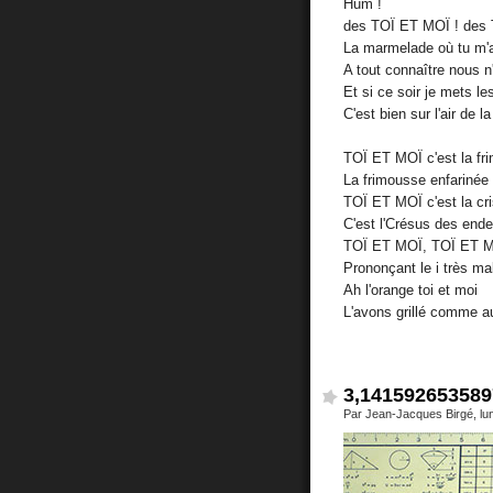
Hum !
des TOÏ ET MOÏ ! des
La marmelade où tu m'
A tout connaître nous n
Et si ce soir je mets le
C'est bien sur l'air de l
TOÏ ET MOÏ c'est la fr
La frimousse enfarinée
TOÏ ET MOÏ c'est la cr
C'est l'Crésus des ende
TOÏ ET MOÏ, TOÏ ET 
Prononçant le i très ma
Ah l'orange toi et moi
L'avons grillé comme 
3,141592653589
Par Jean-Jacques Birgé, lun