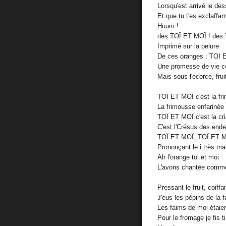
Lorsqu'est arrivé le des
Et que tu t'es exclaffa
Huum !
des TOÏ ET MOÏ ! des
Imprimé sur la pelure
De ces oranges : TOI
Une promesse de vie
Mais sous l'écorce, fru
TOÏ ET MOÏ c'est la fr
La frimousse enfarinée
TOÏ ET MOÏ c'est la cr
C'est l'Crésus des ende
TOÏ ET MOÏ, TOÏ ET 
Prononçant le i très ma
Ah l'orange toi et moi
L'avons chantée comme
Pressant le fruit, coiffan
J'eus les pépins de la f
Les faims de moi étaie
Pour le fromage je fis ti