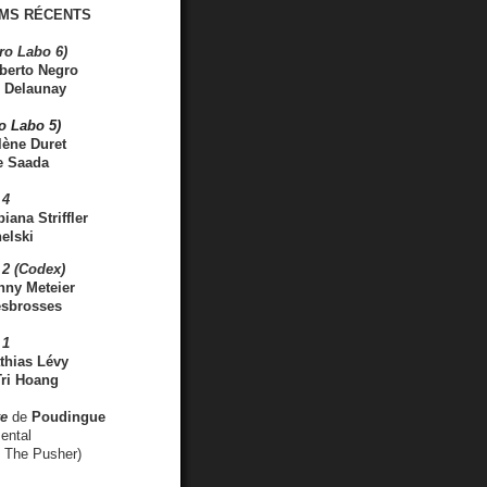
MS RÉCENTS
ro Labo 6)
berto Negro
 Delaunay
ro Labo 5)
lène Duret
e Saada
 4
iana Striffler
elski
2 (Codex)
nny Meteier
esbrosses
 1
thias Lévy
ri Hoang
ve
de
Poudingue
ental
. The Pusher)