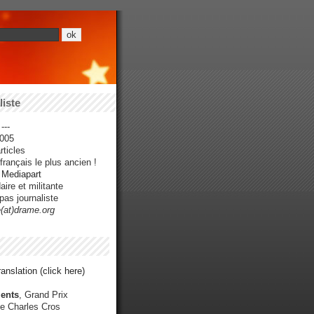
iste
---
005
ticles
rançais le plus ancien !
r Mediapart
ire et militante
pas journaliste
e(at)drame.org
anslation (click here)
ents
, Grand Prix
e Charles Cros