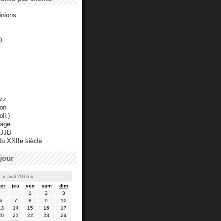
inions
D
azz
ton
ll.)
mage
 JJB
du XXIIe siècle
jour
«
avril 2016
»
er
jeu
ven
sam
dim
1
2
3
6
7
8
9
10
13
14
15
16
17
20
21
22
23
24