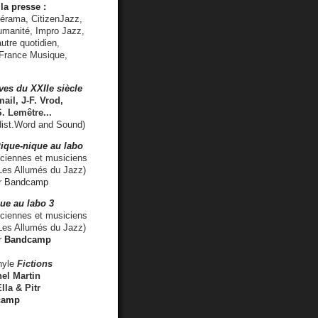
la presse :
lérama, CitizenJazz,
umanité, Impro Jazz,
utre quotidien,
 France Musique,
ves du XXIIe siècle
ail, J-F. Vrod,
S. Lemêtre
...
ist.Word and Sound)
ique-nique au labo
iennes et musiciens
es Allumés du Jazz)
r
Bandcamp
ue au labo 3
ciennes et musiciens
Les Allumés du Jazz)
r
Bandcamp
nyle
Fictions
el Martin
lla & Pitr
camp