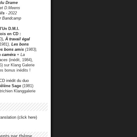
 du Drame
 et D.Meens
ils
- 2022
r Bandcamp
d'Un D.M.I.
fois en CD :
0)
,
À travail égal
1981),
Les bons
les bons amis
(1983),
a caméra
+ La
faces
(inédit, 1984),
) sur Klang Galerie
es bonus inédits !
CD inédit du duo
Hélène Sage
(1981)
utrichien Klanggalerie
anslation (click here)
cents par thème