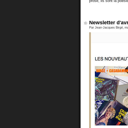
prose, ils sont la poési
Newsletter d'avr
Par Jean-Jacques Birgé, ma