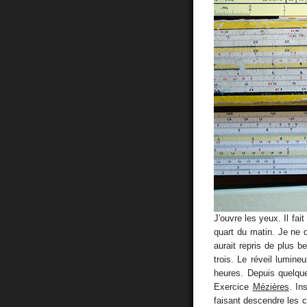
J'ouvre les yeux. Il fait
quart du matin. Je ne 
aurait repris de plus b
trois. Le réveil lumin
heures. Depuis quelque
Exercice
Mézières
. In
faisant descendre les 