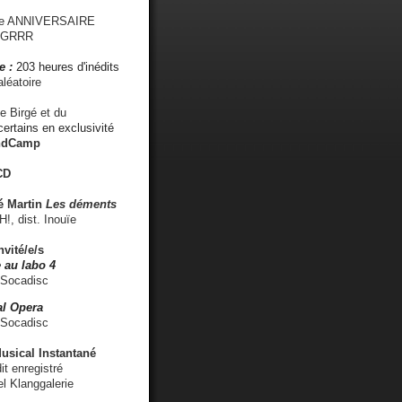
me ANNIVERSAIRE
s GRRR
e :
203 heures d'inédits
léatoire
e Birgé et du
ertains en exclusivité
ndCamp
CD
é
Martin
Les déments
 dist. Inouïe
nvité/e/s
 au labo 4
 Socadisc
l Opera
 Socadisc
sical Instantané
dit enregistré
el Klanggalerie