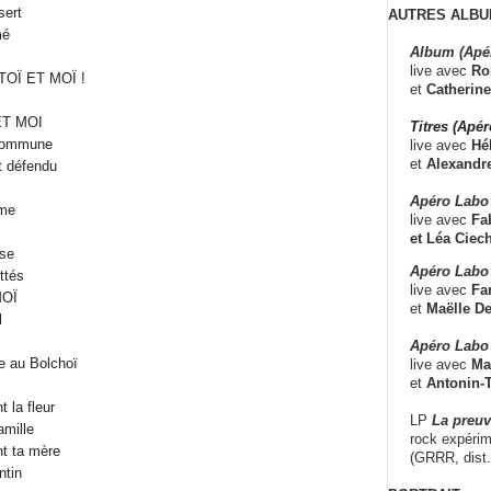
sert
AUTRES ALBU
mé
Album (Apé
live avec
Ro
 TOÏ ET MOÏ !
et
Catherine
 ET MOI
Titres (Apé
 commune
live avec
Hé
et
Alexandr
it défendu
Apéro Labo
ime
live avec
Fab
et
Léa Ciech
ise
Apéro Labo 
ttés
live avec
Fa
MOÏ
et
Maëlle D
l
Apéro Labo
 au Bolchoï
live avec
Ma
et
Antonin-T
t la fleur
LP
La preu
amille
rock expérim
nt ta mère
(GRRR, dist
ntin