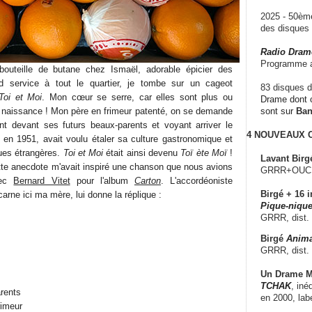
2025 - 50è
des disque
Radio Dram
Programme a
bouteille de butane chez Ismaël, adorable épicier des
nd service à tout le quartier, je tombe sur un cageot
83 disques d
Toi et Moi
. Mon cœur se serre, car elles sont plus ou
Drame dont c
a naissance ! Mon père en frimeur patenté, on se demande
sont sur
Ba
ant devant ses futurs beaux-parents et voyant arriver le
4 NOUVEAUX
en 1951, avait voulu étaler sa culture gastronomique et
ues étrangères.
Toi et Moi
était ainsi devenu
Toï ète Moï
!
Lavant Birg
te anecdote m'avait inspiré une chanson que nous avions
GRRR+OUCH!,
vec
Bernard Vitet
pour l'album
Carton
. L'accordéoniste
Birgé + 16 i
ncarne ici ma mère, lui donne la réplique :
Pique-nique
GRRR, dist.
Birgé
Anima
GRRR, dist.
Un Drame Mu
TCHAK
, iné
arents
en 2000, lab
rimeur