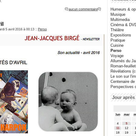
e.
Humeurs & op
aucun commentaire
Musique
Multimedia
il
Cinéma & DV
rdi 5 avril 2016 à 00:13
::
Perso
Théâtre
Expositions
Pratique
Cuisine
Perso
Voyage
Allumés du J
Roman-feuille
Révélations (co
Le son sur l'i
Centenaire de
Perspectives 
Jour après 
lun
mar
m
4
5
11
12
18
19