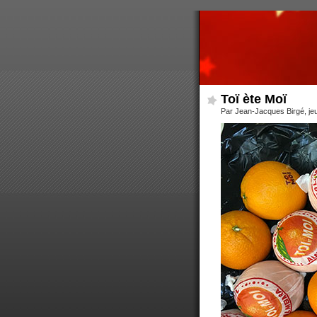
Toï ète Moï
Par Jean-Jacques Birgé, jeu