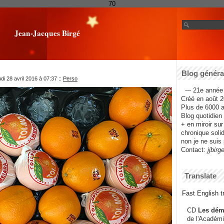
70
Jean-Jacques Birgé
Blog général
di 28 avril 2016 à 07:37
::
Perso
--- 21e année 
Créé en août 2
Plus de 6000 ar
Blog quotidien f
+ en miroir su
chronique solida
non je ne suis 
Contact:
jjbirg
Translate
Fast English tr
CD
Les dém
de l'Académi