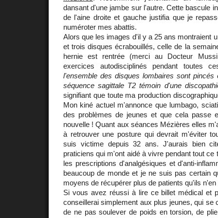
dansant d'une jambe sur l'autre. Cette bascule i
de l'aine droite et gauche justifia que je repas
numéroter mes abattis.
Alors que les images d'il y a 25 ans montraient 
et trois disques écrabouillés, celle de la semain
hernie est rentrée (merci au Docteur Mussi
exercices autodisciplinés pendant toutes 
l'ensemble des disques lombaires sont pincés e
séquence sagittale T2 témoin d'une discopathi
signifiant que toute ma production discographiqu
Mon kiné actuel m'annonce que lumbago, sciatiq
des problèmes de jeunes et que cela passe en 
nouvelle ! Quant aux séances Mézières elles m'a
à retrouver une posture qui devrait m'éviter to
suis victime depuis 32 ans. J'aurais bien c
praticiens qui m'ont aidé à vivre pendant tout c
les prescriptions d'analgésiques et d'anti-inflam
beaucoup de monde et je ne suis pas certain qu'i
moyens de récupérer plus de patients qu'ils n'en 
Si vous avez réussi à lire ce billet médical et p
conseillerai simplement aux plus jeunes, qui se c
de ne pas soulever de poids en torsion, de plie