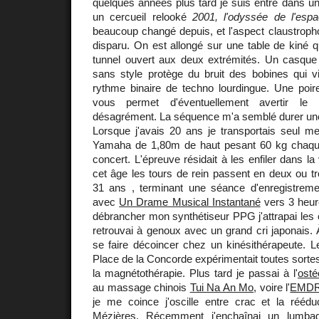
quelques années plus tard je suis entré dans un
un cercueil relooké
2001, l'odyssée de l'esp
beaucoup changé depuis, et l'aspect claustropho
disparu. On est allongé sur une table de kiné q
tunnel ouvert aux deux extrémités. Un casque
sans style protège du bruit des bobines qui vi
rythme binaire de techno lourdingue. Une poir
vous permet d'éventuellement avertir le
désagrément. La séquence m'a semblé durer une
Lorsque j'avais 20 ans je transportais seul me
Yamaha de 1,80m de haut pesant 60 kg chaque
concert. L'épreuve résidait à les enfiler dans la 
cet âge les tours de rein passent en deux ou tro
31 ans , terminant une séance d'enregistrem
avec
Un Drame Musical Instantané
vers 3 heur
débrancher mon synthétiseur PPG j'attrapai les 
retrouvai à genoux avec un grand cri japonais. À
se faire décoincer chez un kinésithérapeute. 
Place de la Concorde expérimentait toutes sort
la magnétothérapie. Plus tard je passai à l'
osté
au massage chinois
Tui Na An Mo
, voire l'
EMD
je me coince j'oscille entre crac et la rééd
Mézières
. Récemment j'enchaînai un lumbag