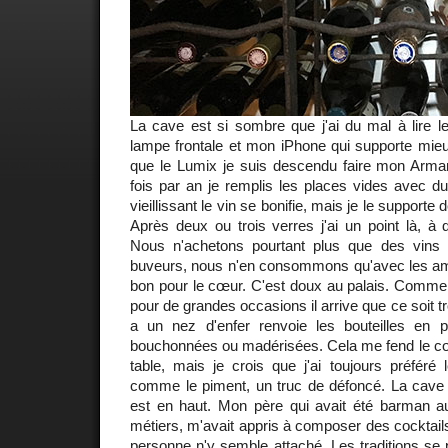
La cave est si sombre que j'ai du mal à lire l
lampe frontale et mon iPhone qui supporte mieu
que le Lumix je suis descendu faire mon Arm
fois par an je remplis les places vides avec d
vieillissant le vin se bonifie, mais je le support
Après deux ou trois verres j'ai un point là, à 
Nous n'achetons pourtant plus que des vins b
buveurs, nous n'en consommons qu'avec les amis,
bon pour le cœur. C'est doux au palais. Comme 
pour de grandes occasions il arrive que ce soit tr
a un nez d'enfer renvoie les bouteilles en pr
bouchonnées ou madérisées. Cela me fend le cœu
table, mais je crois que j'ai toujours préféré l
comme le piment, un truc de défoncé. La cave e
est en haut. Mon père qui avait été barman a
métiers, m'avait appris à composer des cocktail
personne n'y semble attaché. Les traditions se p