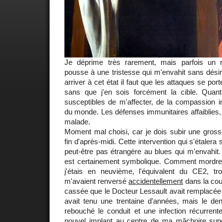
Je déprime très rarement, mais parfois un
pousse à une tristesse qui m'envahit sans désir
arriver à cet état il faut que les attaques se port
sans que j'en sois forcément la cible. Quan
susceptibles de m'affecter, de la compassion ind
du monde. Les défenses immunitaires affaiblies, 
malade.
Moment mal choisi, car je dois subir une gross
fin d'après-midi. Cette intervention qui s'étalera
peut-être pas étrangère au blues qui m'envahit. 
est certainement symbolique. Comment mordr
j'étais en neuvième, l'équivalent du CE2, t
m'avaient renversé
accidentellement
dans la cou
cassée que le Docteur Lessault avait remplacée l
avait tenu une trentaine d'années, mais le den
rebouché le conduit et une infection récurrent
nouvel implant au centre de ma mâchoire supér