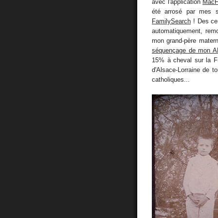
avec l'application
MacF
été arrosé par mes so
FamilySearch
! Des cen
automatiquement, remo
mon grand-père materne
séquençage de mon 
15% à cheval sur la Fr
d'Alsace-Lorraine de to
catholiques...