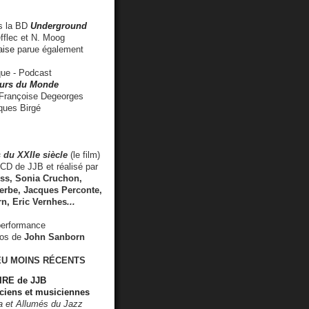
 la BD
Underground
fflec et N. Moog
aise
parue également
e - Podcast
rs du Monde
rançoise Degeorges
ues Birgé
 du XXIIe siècle
(le film)
CD de JJB et réalisé par
s, Sonia Cruchon,
rbe, Jacques Perconte,
rn
,
Eric Vernhes
...
performance
éos de
John Sanborn
EU MOINS RÉCENTS
RE de JJB
ciens et musiciennes
ra et Allumés du Jazz