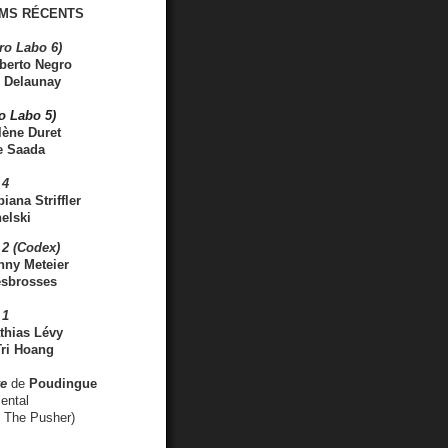
MS RÉCENTS
ro Labo 6)
berto Negro
 Delaunay
ro Labo 5)
lène Duret
e Saada
 4
iana Striffler
elski
2 (Codex)
nny Meteier
esbrosses
 1
thias Lévy
ri Hoang
ve
de
Poudingue
ental
. The Pusher)