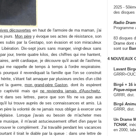
2025 - 50è
des disque
Radio Dram
Programme a
hives découvertes
en haut de l'armoire de ma maman, j'ai
es jours.
Mon père
y évoque ses actes de résistance, son
83 disques d
ices subis par la Gestapo, son évasion et son miraculeux
Drame dont c
a Libération. Dix-sept jours sans manger, vingt-deux sans
sont sur
Ba
par jour, trente quatre kilos, des chiffres qui me hantent,
4 NOUVEAUX
ires, arrêt cardiaque, je découvre qu'il avait de l'asthme,
ui me rappelle de temps à temps à l'ordre respiratoire.
Lavant Birg
 pourquoi il revendiquait la famille que l'on se construit
GRRR+OUCH!,
 hérite, s'étant fait arnaquer par plusieurs oncles d'un côté
Birgé + 16 i
nt la guerre,
mon grand-père Gaston
, dont ils espèrent
Pique-nique
de captivité mais qui
ne reviendra jamais d'Auschwitz
,
GRRR, dist.
nt dans ses lettres, parce que son fils ne va pas aux
qu'il lui trouve auprès de ses connaissances et amis. Là
Birgé
Anima
GRRR, dist.
n père la volonté de ne jamais nous obliger à exercer une
déplaise. Lorsque j'avais eu besoin de m'acheter mes
Un Drame Mu
e musique, il m'avait astucieusement offert d'en payer la
TCHAK
, iné
rouver le complément. J'ai travaillé pendant les vacances
en 2000, lab
rtant il tirait le diable par la queue : dans une lettre de