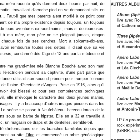
 ma mère raconte qu'ils dorment deux heures par nuit, de
AUTRES ALBU
atin, travaillant d'arrache-pied en se demandant s'ils en
Album (Apé
t... Faut-il que mes parents aient morflé à ce point pour
live avec
Ro
ment de ma propre existence depuis toujours, un toujours
et
Catherine
de leurs aventures extraordinaires, mais si douloureuses.
nt à ma mère, mon père ne se plaignait jamais, dragon
Titres (Apé
nt chaque fois de ses cendres. Mort à soixante-dix-ans,
live avec
Hé
et
Alexandr
avoir remboursé toutes ses dettes, il disait que sa vie
e sursis, condamné dès l'âge de 13 ans par la médecine et
Apéro Labo
.
live avec
Fab
ntre ma grand-mère née Blanche Bouché avec son mari
et
Léa Ciech
 l'électricien pendant sa captivité, d'une part parce que
Apéro Labo 
tance utilisait son second prénom pour tromper l'ennemi
live avec
Fa
ur de l'usine d'électricité d'Angers. Prise en 1916, alors qu'il
et
Maëlle D
avoir été blessé et pour ses compétences techniques
ivil, elle m'évoque le caractère des deux jeunes mariés,
Apéro Labo
 visages. Il y a beaucoup d'autres images pieuses dans les
live avec
Ma
et
Antonin-T
 La scène se passe à Neufchâteau, berceau lorrain de la
ans sous sa barbe de hipster. Elle en a 32 et travaille à
LP
La preu
uc, un magasin de draps et de dentelles, semble-t-il.
rock expérim
ité d'informations sur les branches familiales depuis que
(GRRR, dist
nement au site
Filae
et commencé un arbre généalogique