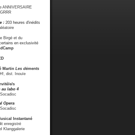
me ANNIVERSAIRE
s GRRR
e :
203 heures d'inédits
léatoire
e Birgé et du
ertains en exclusivité
ndCamp
CD
é
Martin
Les déments
 dist. Inouïe
nvité/e/s
 au labo 4
 Socadisc
l Opera
 Socadisc
sical Instantané
dit enregistré
el Klanggalerie