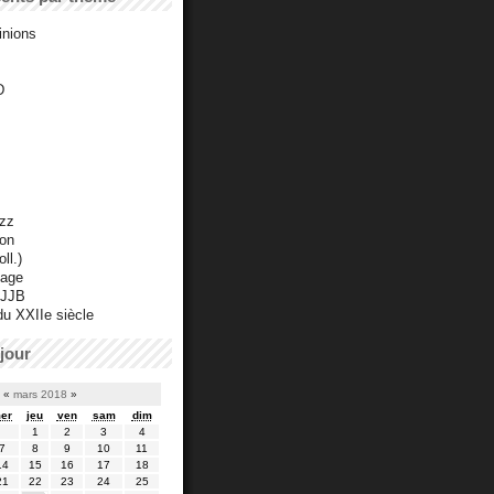
inions
D
azz
ton
ll.)
mage
 JJB
du XXIIe siècle
jour
«
mars 2018
»
er
jeu
ven
sam
dim
1
2
3
4
7
8
9
10
11
14
15
16
17
18
21
22
23
24
25