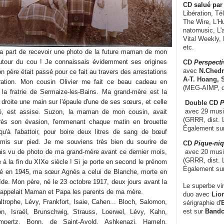
CD
salué par 
Libération, Té
The Wire, L'H
natomusic, L'a
Vital Weekly,
etc.
 part de recevoir une photo de la future maman de mon
utour du cou ! Je connaissais évidemment ses origines
CD
Perspecti
avec
N.Chedm
 père était passé pour ce fait au travers des arrestations
A-T. Hoang, 
oration. Mon cousin Olivier me fait ce beau cadeau en
(MEG-AIMP, d
 la fratrie de Sermaize-les-Bains. Ma grand-mère est la
 droite une main sur l'épaule d'une de ses sœurs, et celle
Double CD
P
avec 29 music
hé, est assise. Suzon, la maman de mon cousin, avait
(GRRR, dist. L
près son évasion, l'emmenant chaque matin en brouette
Également su
u'à l'abattoir, pour boire deux litres de sang de bœuf
 remis sur pied. Je me souviens très bien du sourire de
CD
Pique-niq
avec 20 musi
ais vu de photo de ma grand-mère avant ce dernier mois,
(GRRR, dist. 
e à la fin du XIXe siècle ! Si je porte en second le prénom
Également su
é en 1945, ma sœur Agnès a celui de Blanche, morte en
ïde. Mon père, né le 23 octobre 1917, deux jours avant la
Le superbe vi
r, appelait Maman et Papa les parents de ma mère.
duo avec
Lion
ltrophe, Lévy, Frankfort, Isaie, Cahen... Bloch, Salomon,
sérigraphie d'
E
est sur
Band
n, Israël, Brunschwig, Strauss, Loerwel, Lévy, Kahn,
pertz, Bonn, de Saint-Avold, Ashkenazi, Hameln,