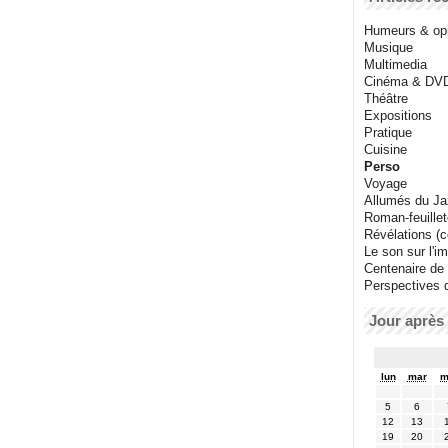
Humeurs & op
Musique
Multimedia
Cinéma & DV
Théâtre
Expositions
Pratique
Cuisine
Perso
Voyage
Allumés du J
Roman-feuille
Révélations (co
Le son sur l'i
Centenaire de
Perspectives 
Jour après 
lun
mar
m
5
6
12
13
19
20