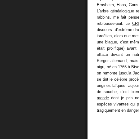
Emsheim, Haas, Gans, 
L'arbre généalogique 
rabbins, me fait pense
rebrousse-poil. Le
CRI
discours d'extrême-dro
israélien, alors que mes
une blague, c'est même
était prolifique) avan
effacé devant un nat
Berger allemand, mais
aigu, né en 1765 à Bisc
on remonte jusqu'à Ja
se tint le célèbre proc
origines laïques, aujou
de souche, c'est bie
monde
dont je pris na
espèces vivantes qui pe
tragiquement en danger. 