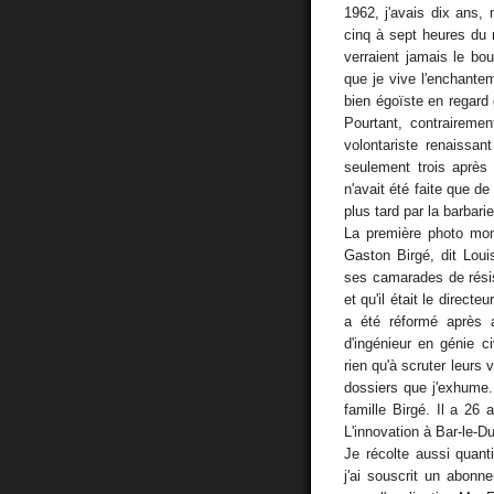
1962, j'avais dix ans,
cinq à sept heures du m
verraient jamais le bou
que je vive l'enchante
bien égoïste en regard 
Pourtant, contraireme
volontariste renaissa
seulement trois après 
n'avait été faite que d
plus tard par la barbarie
La première photo mo
Gaston Birgé, dit Louis
ses camarades de résis
et qu'il était le directe
a été réformé après 
d'ingénieur en génie c
rien qu'à scruter leurs
dossiers que j'exhume.
famille Birgé. Il a 26 
L'innovation à Bar-le-D
Je récolte aussi quant
j'ai souscrit un abon