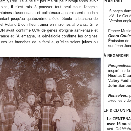
PORTRAIT
amilyTree
. Telle ne fut pas ma stupeur lorsqu'après avoir
ins, il s'est mis à pousser tout seul sous l'engrais
6 pages dans
taines d'ascendants et collatéraux apparaissent soudain
d'A. Le Gouë
ntant jusqu'au quatorzième siècle. Seule la branche de
Version angl
l Roland Bloch fleurit ainsi en rhizomes affolants. Si le
ADN
avait confirmé 80% de gènes d'origine ashkénaze et
France Musiqu
Ocora Couleu
ance et l'Allemagne, la généalogie confirme les origines
Émission de F
utes les branches de la famille, qu'elles soient juives ou
sur Jean-Jacq
À REGARDER
Perspectives
inspiré par le 
Nicolas Claus
Valéry Faidhe
John Sanbo
Nonselves
, 
avec les vid
LP & CD
UN P
Le CENTENAI
avec 15 musi
dist. Orkhêst