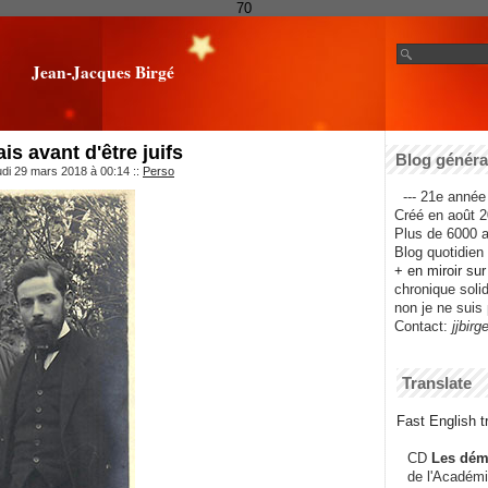
70
Jean-Jacques Birgé
ais avant d'être juifs
Blog général
udi 29 mars 2018 à 00:14
::
Perso
--- 21e année 
Créé en août 2
Plus de 6000 ar
Blog quotidien f
+ en miroir su
chronique solida
non je ne suis 
Contact:
jjbirg
Translate
Fast English tr
CD
Les dém
de l'Académi