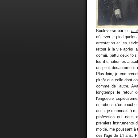
Bouleversé par les
arc
dû lever le pied quelqu
arrestation et les sév
retour à la vie après l
dormir, battu deux fois 
les rhumatismes articula
un petit désagrément q
Plus loin, je comprends
plutôt que celle dont on
comme de l'autre. Ava
longtemps le retour 
l'engueule copieuseme
entretiens d'embauche 
aussi je reconnais à mo
profession qui nous 
premiers instruments d
moitié, me poussant à t
dès l'âge de 14 ans. Pou