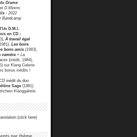
 du Drame
 et D.Meens
ils
- 2022
r Bandcamp
d'Un D.M.I.
fois en CD :
0)
,
À travail égal
1981),
Les bons
les bons amis
(1983),
a caméra
+ La
faces
(inédit, 1984),
) sur Klang Galerie
es bonus inédits !
CD inédit du duo
Hélène Sage
(1981)
utrichien Klanggalerie
anslation (click here)
cents par thème