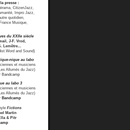
la presse :
lérama, CitizenJazz,
umanité, Impro Jazz,
utre quotidien,
 France Musique,
ves du XXIIe siècle
ail, J-F. Vrod,
S. Lemêtre
...
ist.Word and Sound)
ique-nique au labo
iennes et musiciens
es Allumés du Jazz)
r
Bandcamp
ue au labo 3
ciennes et musiciens
Les Allumés du Jazz)
r
Bandcamp
nyle
Fictions
el Martin
lla & Pitr
camp