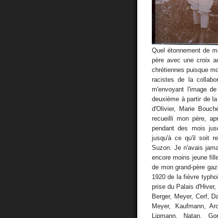
Quel étonnement de ma
père avec une croix a
chrétiennes puisque mon
racistes de la collab
m'envoyant l'image de
deuxième à partir de la
d'Olivier, Marie Bouc
recueilli mon père, a
pendant des mois jusq
jusqu'à ce qu'il soit
Suzon. Je n'avais jam
encore moins jeune fill
de mon grand-père gaz
1920 de la fièvre typho
prise du Palais d'Hive
Berger, Meyer, Cerf, Da
Meyer, Kaufmann, Aro
Lipmann, Natan, Gom