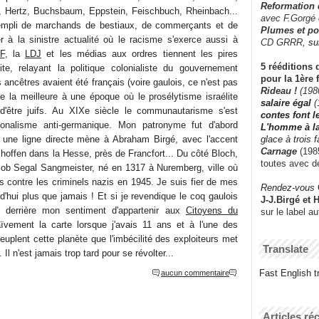
Reformation
Hertz, Buchsbaum, Eppstein, Feischbuch, Rheinbach...
avec F.Gorgé
rempli de marchands de bestiaux, de commerçants et de
Plumes et po
r à la sinistre actualité où le racisme s'exerce aussi à
CD GRRR,
su
F
, la
LDJ
et les médias aux ordres tiennent les pires
5 rééditions 
ite, relayant la politique colonialiste du gouvernement
pour la 1ère 
 ancêtres avaient été français (voire gaulois, ce n'est pas
Rideau !
(198
 la meilleure à une époque où le prosélytisme israélite
salaire égal
(
t d'être juifs. Au XIXe siècle le communautarisme s'est
contes font 
ionalisme anti-germanique. Mon patronyme fut d'abord
L'homme à l
glace à trois 
 une ligne directe mène à Abraham Birgé, avec l'accent
Carnage
(1985
hoffen dans la Hesse, près de Francfort... Du côté Bloch,
toutes avec d
cob Segal Sangmeister, né en 1317 à Nuremberg, ville où
ès contre les criminels nazis en 1945. Je suis fier de mes
Rendez-vous
rd'hui plus que jamais ! Et si je revendique le coq gaulois
J-J.Birgé et 
n derrière mon sentiment d'appartenir aux
Citoyens du
sur le label a
ïvement la carte lorsque j'avais 11 ans et à l'une des
uplent cette planète que l'imbécilité des exploiteurs met
Translate
Il n'est jamais trop tard pour se révolter...
Fast English tr
aucun commentaire
Articles ré