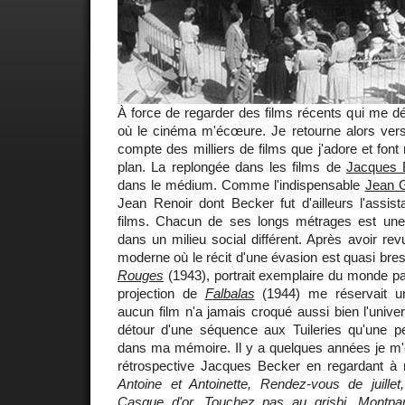
À force de regarder des films récents qui me déç
où le cinéma m'écœure. Je retourne alors ve
compte des milliers de films que j'adore et fo
plan. La replongée dans les films de
Jacques 
dans le médium. Comme l'indispensable
Jean G
Jean Renoir dont Becker fut d'ailleurs l'assis
films. Chacun de ses longs métrages est une
dans un milieu social différent. Après avoir re
moderne où le récit d'une évasion est quasi bre
Rouges
(1943), portrait exemplaire du monde pa
projection de
Falbalas
(1944) me réservait un
aucun film n'a jamais croqué aussi bien l'unive
détour d'une séquence aux Tuileries qu'une pe
dans ma mémoire. Il y a quelques années je m'é
rétrospective Jacques Becker en regardant 
Antoine et Antoinette, Rendez-vous de juillet
Casque d'or, Touchez pas au grisbi, Montpa