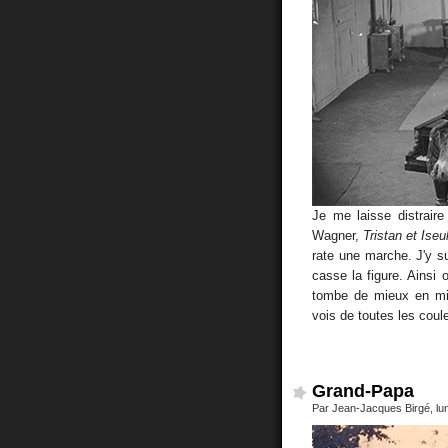
Je me laisse distrair
Wagner,
Tristan et Iseu
rate une marche. J'y su
casse la figure. Ainsi o
tombe de mieux en mie
vois de toutes les coule
Grand-Papa
Par Jean-Jacques Birgé, lu