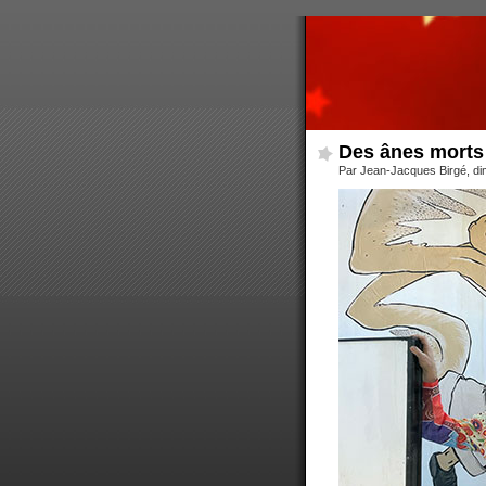
Des ânes morts
Par Jean-Jacques Birgé, d