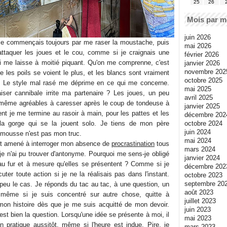
25
26
Mois par m
juin 2026
 je commençais toujours par me raser la moustache, puis
mai 2026
attaquer les joues et le cou, comme si je craignais une
février 2026
qui me laisse à moitié piquant. Qu'on me comprenne, c'est
janvier 2026
novembre 202
 les poils se voient le plus, et les blancs sont vraiment
octobre 2025
n. Le style mal rasé me déprime en ce qui me concerne.
mai 2025
aiser cannibale irrite ma partenaire ? Les joues, un peu
avril 2025
même agréables à caresser après le coup de tondeuse à
janvier 2025
nt je me termine au rasoir à main, pour les pattes et les
décembre 202
octobre 2024
e la gorge qui se la jouent solo. Je tiens de mon père
juin 2024
La mousse n'est pas mon truc.
mai 2024
nt amené à interroger mon absence de
procrastination
tous
mars 2024
je n'ai pu trouver d'antonyme. Pourquoi me sens-je obligé
janvier 2024
 au fur et à mesure qu'elles se présentent ? Comme si je
décembre 202
cuter toute action si je ne la réalisais pas dans l'instant.
octobre 2023
septembre 20
peu le cas. Je réponds du tac au tac, à une question, un
août 2023
 même si je suis concentré sur autre chose, quitte à
juillet 2023
mon histoire dès que je me suis acquitté de mon devoir.
juin 2023
est bien la question. Lorsqu'une idée se présente à moi, il
mai 2023
n pratique aussitôt, même si l'heure est indue. Pire, je
mars 2023