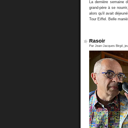
La dernière semaine d
grand-père à se nourrir,
alors qu'il avait déjeu
Tour Eiffel. Belle maniè
Rasoir
Par Jean-Jacques Birgé, je