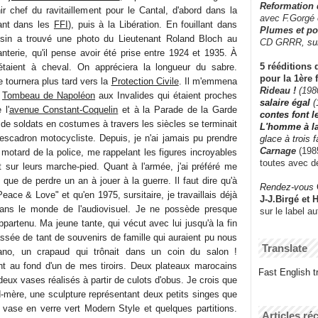
Reformation
ir chef du ravitaillement pour le Cantal, d'abord dans la
avec F.Gorgé
ant dans les
FFI
), puis à la Libération. En fouillant dans
Plumes et po
sin a trouvé une photo du Lieutenant Roland Bloch au
CD GRRR,
su
anterie, qu'il pense avoir été prise entre 1924 et 1935. À
5 rééditions 
s étaient à cheval. On appréciera la longueur du sabre.
pour la 1ère 
se tournera plus tard vers la
Protection Civile
. Il m'emmena
Rideau !
(198
e
Tombeau de Napoléon
aux Invalides qui étaient proches
salaire égal
(
 l'
avenue Constant-Coquelin
et à la Parade de la Garde
contes font 
 de soldats en costumes à travers les siècles se terminait
L'homme à l
'escadron motocycliste. Depuis, je n'ai jamais pu prendre
glace à trois 
Carnage
(1985
motard de la police, me rappelant les figures incroyables
toutes avec d
ut sur leurs marche-pied. Quant à l'armée, j'ai préféré me
 que de perdre un an à jouer à la guerre. Il faut dire qu'à
Rendez-vous
"Peace & Love" et qu'en 1975, sursitaire, je travaillais déjà
J-J.Birgé et 
ns le monde de l'audiovisuel. Je ne possède presque
sur le label a
ppartenu. Ma jeune tante, qui vécut avec lui jusqu'à la fin
assée de tant de souvenirs de famille qui auraient pu nous
Translate
iano, un crapaud qui trônait dans un coin du salon !
t au fond d'un de mes tiroirs. Deux plateaux marocains
Fast English tr
deux vases réalisés à partir de culots d'obus. Je crois que
d-mère, une sculpture représentant deux petits singes que
vase en verre vert Modern Style et quelques partitions.
Articles ré