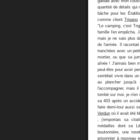
gardait avec mon cousi
quantité de détails qui
bâche pour les Établi
comme client
Trigano
d
"Le camping, c'est Triga
famille l'en empêcha. 
mais je ne sais plus d
de l'armée. Il racont
tranchées avec un peti
mortier, ou que sa jum
aînée ! J'aimais bien 
peut-être pour avoir pe
semblait vivre dans un
au plancher jusqu'à
l'accompagner, mais il 
tombé sur moi, je n'en 
sa 403 après un accide
faire demi-tour aussi se
Verdun
où il avait été b
; j'emportais sa cita
médailles dont sa Lég
boutonnière, une roset
prisonnier à nouveau 