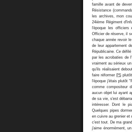
famille avant de deven
Résistance (command
les archives, mon cou
24ième Régiment d'Inf
l'époque les officier
Officier de réserve, il 
chaque année revoir l
de leur appartement de
Républicaine. Ce défilé
par les acrobaties de l
vraiment au sérieux un 
qu'ils réalisaient debo
faire réformer
P5
plutôt
l'époque j'étais plutôt 
comme compositeur da
aucun objet lui ayant a
de sa vie, s'est débarr
intéresser. Dont le p
Quelques pipes dormen
en cuivre au grenier et 
c'est tout. De ma gran
j'aime énormément, un 