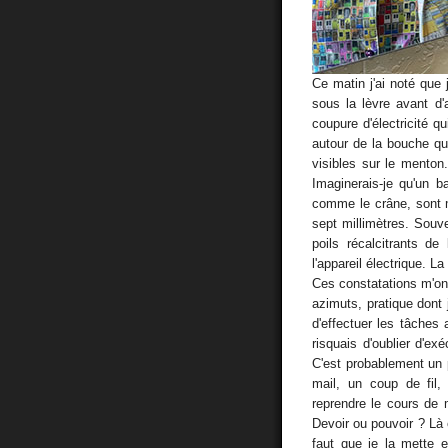
Ce matin j'ai noté que
sous la lèvre avant d'
coupure d'électricité 
autour de la bouche que
visibles sur le mento
Imaginerais-je qu'un b
comme le crâne, sont 
sept millimètres. Souve
poils récalcitrants d
l'appareil électrique. 
Ces constatations m'o
azimuts, pratique dont 
d'effectuer les tâches
risquais d'oublier d'exé
C'est probablement un 
mail, un coup de fil,
reprendre le cours de 
Devoir ou pouvoir ? Là 
faut que je la mette e