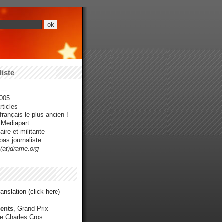
iste
---
005
ticles
rançais le plus ancien !
r Mediapart
ire et militante
pas journaliste
e(at)drame.org
anslation (click here)
ents
, Grand Prix
e Charles Cros