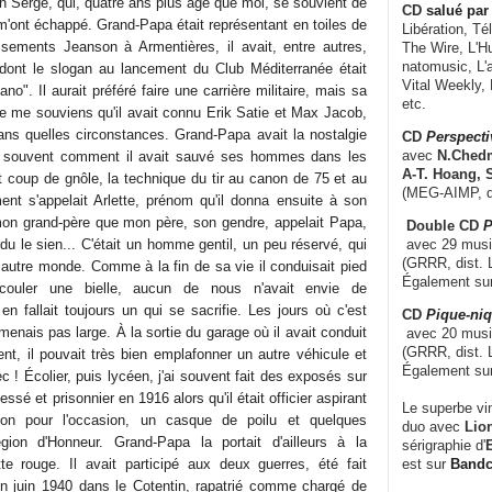
n Serge, qui, quatre ans plus âgé que moi, se souvient de
CD
salué par 
 m'ont échappé. Grand-Papa était représentant en toiles de
Libération, Té
ssements Jeanson à Armentières, il avait, entre autres,
The Wire, L'H
natomusic, L'a
ont le slogan au lancement du Club Méditerranée était
Vital Weekly,
no". Il aurait préféré faire une carrière militaire, mais sa
etc.
Je me souviens qu'il avait connu Erik Satie et Max Jacob,
ans quelles circonstances. Grand-Papa avait la nostalgie
CD
Perspecti
avec
N.Chedm
ait souvent comment il avait sauvé ses hommes dans les
A-T. Hoang, 
t coup de gnôle, la technique du tir au canon de 75 et au
(MEG-AIMP, d
ent s'appelait Arlette, prénom qu'il donna ensuite à son
mon grand-père que mon père, son gendre, appelait Papa,
Double CD
P
avec 29 music
rdu le sien... C'était un homme gentil, un peu réservé, qui
(GRRR, dist. L
 autre monde. Comme à la fin de sa vie il conduisait pied
Également su
 couler une bielle, aucun de nous n'avait envie de
en fallait toujours un qui se sacrifie. Les jours où c'est
CD
Pique-niq
menais pas large. À la sortie du garage où il avait conduit
avec 20 musi
(GRRR, dist. 
nt, il pouvait très bien emplafonner un autre véhicule et
Également su
c ! Écolier, puis lycéen, j'ai souvent fait des exposés sur
lessé et prisonnier en 1916 alors qu'il était officier aspirant
Le superbe vi
tion pour l'occasion, un casque de poilu et quelques
duo avec
Lion
ion d'Honneur. Grand-Papa la portait d'ailleurs à la
sérigraphie d'
E
est sur
Band
te rouge. Il avait participé aux deux guerres, été fait
en
juin 1940 dans le Cotentin
, rapatrié comme chargé de