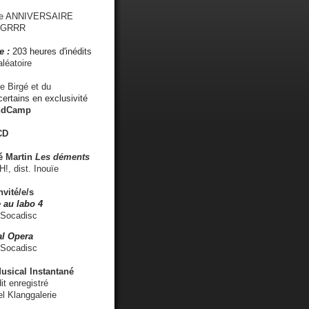
me ANNIVERSAIRE
s GRRR
e :
203 heures d'inédits
léatoire
e Birgé et du
ertains en exclusivité
ndCamp
CD
é
Martin
Les déments
 dist. Inouïe
nvité/e/s
 au labo 4
 Socadisc
l Opera
 Socadisc
sical Instantané
dit enregistré
el Klanggalerie