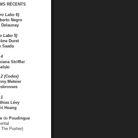
MS RÉCENTS
ro Labo 6)
berto Negro
 Delaunay
ro Labo 5)
lène Duret
e Saada
 4
iana Striffler
elski
2 (Codex)
nny Meteier
esbrosses
 1
thias Lévy
ri Hoang
ve
de
Poudingue
ental
. The Pusher)