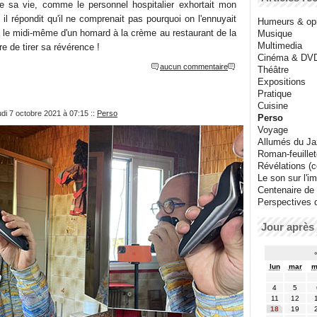
e sa vie, comme le personnel hospitalier exhortait mon
 il répondit qu'il ne comprenait pas pourquoi on l'ennuyait
Humeurs & op
né le midi-même d'un homard à la crème au restaurant de la
Musique
Multimedia
re de tirer sa révérence !
Cinéma & DV
aucun commentaire
Théâtre
Expositions
Pratique
Cuisine
udi 7 octobre 2021 à 07:15
::
Perso
Perso
Voyage
Allumés du J
Roman-feuille
Révélations (co
Le son sur l'i
Centenaire de
Perspectives 
Jour après 
lun
mar
m
4
5
11
12
18
19