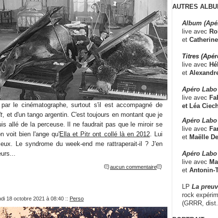
AUTRES ALBU
Album (Apé
live avec
Ro
et
Catherine
Titres (Apé
live avec
Hé
et
Alexandr
Apéro Labo
live avec
Fab
e par le cinématographe, surtout s'il est accompagné de
et
Léa Ciech
lt
, et d'un tango argentin. C'est toujours en montant que je
Apéro Labo 
is allé de la perceuse. Il ne faudrait pas que le miroir se
live avec
Fa
n voit bien l'ange qu'
Ella et Pitr ont collé là en 2012
. Lui
et
Maëlle D
ux. Le syndrome du week-end me rattraperait-il ? J'en
Apéro Labo
urs...
live avec
Ma
aucun commentaire
et
Antonin-T
LP
La preu
rock expérim
ndi 18 octobre 2021 à 08:40
::
Perso
(GRRR, dist