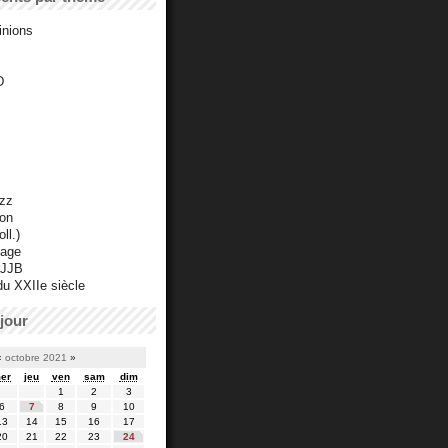
inions
D
azz
ton
ll.)
mage
 JJB
du XXIIe siècle
jour
«
octobre 2021
»
er
jeu
ven
sam
dim
1
2
3
6
7
8
9
10
13
14
15
16
17
20
21
22
23
24