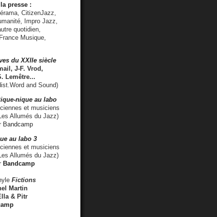
la presse :
lérama, CitizenJazz,
umanité, Impro Jazz,
utre quotidien,
 France Musique,
ves du XXIIe siècle
ail, J-F. Vrod,
S. Lemêtre
...
ist.Word and Sound)
ique-nique au labo
iennes et musiciens
es Allumés du Jazz)
r
Bandcamp
ue au labo 3
ciennes et musiciens
Les Allumés du Jazz)
r
Bandcamp
nyle
Fictions
el Martin
lla & Pitr
camp