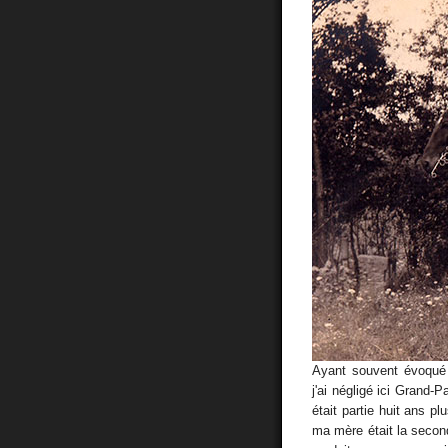
Ayant souvent évoqué
j'ai négligé ici Grand-
était partie huit ans pl
ma mère était la second