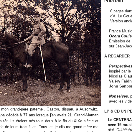
PORTRAIT
6 pages dans
d'A. Le Gouë
Version angl
France Musiqu
Ocora Couleu
Émission de F
sur Jean-Jacq
À REGARDER
Perspectives
inspiré par le 
Nicolas Claus
Valéry Faidhe
John Sanbo
Nonselves
, 
avec les vid
 mon grand-père paternel,
Gaston
, disparu à Auschwitz,
LP & CD
UN P
Papa décédé à 77 ans lorsque j'en avais 21.
Grand-Maman
Le CENTENAI
us tôt. Ils étaient nés tous deux à la fin du XIXe siècle et
avec 15 musi
e de leurs trois filles. Tous les jeudis ma grand-mère me
dist. Orkhêst