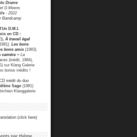
 du Drame
 et D.Meens
ils
- 2022
r Bandcamp
d'Un D.M.I.
fois en CD :
0)
,
À travail égal
1981),
Les bons
les bons amis
(1983),
a caméra
+ La
faces
(inédit, 1984),
) sur Klang Galerie
es bonus inédits !
CD inédit du duo
Hélène Sage
(1981)
utrichien Klanggalerie
anslation (click here)
cents par thème