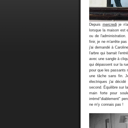
Depuis
mercredi
je n'a
lorsque la maison est 
ou de l'administration
finir, je ne m'arrête p
j'ai demandé à Carolin
l'arbre qui barrait l'en
avec une sangle à cliqu
qui dépassent sur la rue
pour que les passants n
une tâche sans fin. J
électriques j'ai décidé
second. Équilibre sur 
main forte pour sou
irrémé"diablement" pe
ne m'y connais pas !