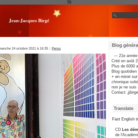
70
Jean-Jacques Birgé
Blog général
imanche 24 octobre 2021 à 16:35
::
Perso
--- 21e année 
Créé en août 2
Plus de 6000 ar
Blog quotidien f
+ en miroir su
chronique solida
non je ne suis 
Contact:
jjbirg
Translate
Fast English tr
CD
Les dém
de l'Académi