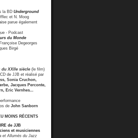
 la BD
Underground
fflec et N. Moog
aise
parue également
e - Podcast
rs du Monde
rançoise Degeorges
ues Birgé
 du XXIIe siècle
(le film)
CD de JJB et réalisé par
s, Sonia Cruchon,
rbe, Jacques Perconte,
rn
,
Eric Vernhes
...
performance
éos de
John Sanborn
EU MOINS RÉCENTS
RE de JJB
ciens et musiciennes
ra et Allumés du Jazz