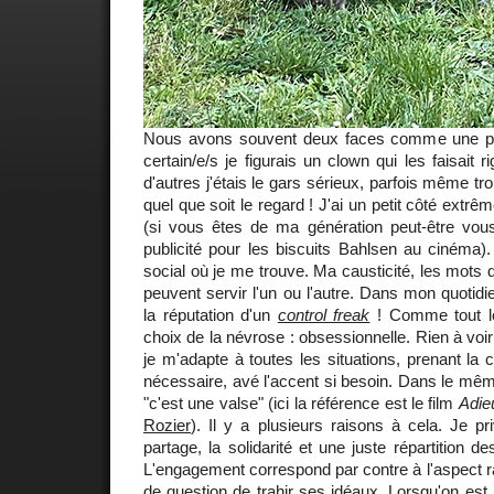
Nous avons souvent deux faces comme une p
certain/e/s je figurais un clown qui les faisait 
d'autres j'étais le gars sérieux, parfois même trop
quel que soit le regard ! J'ai un petit côté extr
(si vous êtes de ma génération peut-être vo
publicité pour les biscuits Bahlsen au cinéma)
social où je me trouve. Ma causticité, les mots 
peuvent servir l'un ou l'autre. Dans mon quotidien
la réputation d'un
control freak
! Comme tout le
choix de la névrose : obsessionnelle. Rien à voi
je m'adapte à toutes les situations, prenant la c
nécessaire, avé l'accent si besoin. Dans le même
"c'est une valse" (ici la référence est le film
Adie
Rozier
). Il y a plusieurs raisons à cela. Je priv
partage, la solidarité et une juste répartition de
L'engagement correspond par contre à l'aspect ra
de question de trahir ses idéaux. Lorsqu'on est 