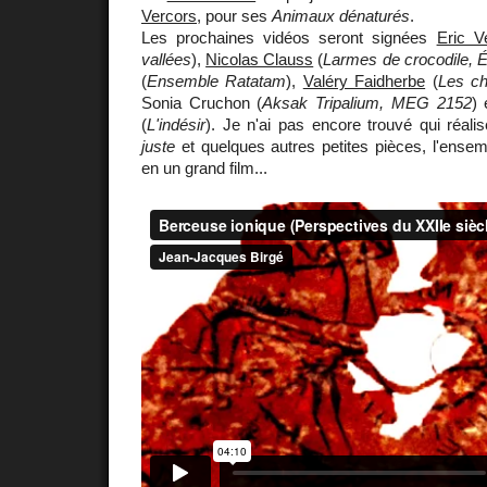
Vercors
, pour ses
Animaux dénaturés
.
Les prochaines vidéos seront signées
Eric V
vallées
),
Nicolas Clauss
(
Larmes de crocodile, É
(
Ensemble Ratatam
),
Valéry Faidherbe
(
Les ch
Sonia Cruchon (
Aksak Tripalium, MEG 2152
)
(
L'indésir
). Je n'ai pas encore trouvé qui réali
juste
et quelques autres petites pièces, l'ense
en un grand film...