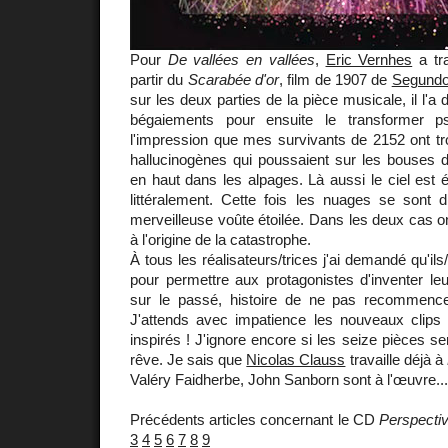
Pour
De vallées en vallées
,
Eric Vernhes
a tra
partir du
Scarabée d'or
, film de 1907 de
Segund
sur les deux parties de la pièce musicale, il l'a 
bégaiements pour ensuite le transformer ps
l'impression que mes survivants de 2152 ont 
hallucinogènes qui poussaient sur les bouses d
en haut dans les alpages. Là aussi le ciel est
littéralement. Cette fois les nuages se sont d
merveilleuse voûte étoilée. Dans les deux cas on
à l'origine de la catastrophe.
À tous les réalisateurs/trices j'ai demandé qu'ils
pour permettre aux protagonistes d'inventer le
sur le passé, histoire de ne pas recommenc
J'attends avec impatience les nouveaux clip
inspirés ! J'ignore encore si les seize pièces s
rêve. Je sais que
Nicolas Clauss
travaille déjà à
Valéry Faidherbe, John Sanborn sont à l'œuvre...
Précédents articles concernant le CD
Perspectiv
3
4
5
6
7
8
9