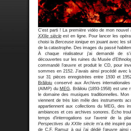
C'est parti ! La première vidéo de mon nouve
XXIIe siècle
est en ligne. Pour lancer les opéra
choisi la
Berceuse ionique
en jouant avec les s
de la catastrophe. Des images du passé habiten
À chaque réalisateur j'ai demandé de s'i
découvertes sur les ruines du Musée d'Ethnolo
commandé l'œuvre et produit le CD, pour inve
sommes en 2152. J'avais ainsi procédé avec 
sur 31 pièces enregistrées entre 1930 et 1
Brăiloiu
conservé aux Archives internationales
(AIMP) du
MEG
. Brăiloiu (1893-1958) est une
le domaine des musiques traditionnelles. Mon p
viennent de très loin mêle des instruments aco
appartiennent aux collections du MEG, des ins
ambiances et ces archives sonores. Écho troubl
temps d’interrogations sur l’avenir de la pla
Perspectives du XXIIe siècle
m'a été inspiré pa
de
C.F. Ramuz
à qui j'ai dédié l'œuvre ainsi 