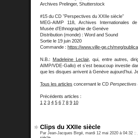
Archives Prelinger, Shutterstock
#15 du CD "Perspectives du XXIIe siècle"
MEG-AIMP 118, Archives Internationales de
Musée d'Ethnographie de Genève
Distribution (monde) : Word and Sound
Sortie le 19 juin 2020
Commande :
https://www.ville-ge.ch/meg/public
N.B.:
Madeleine Leclair
, qui, entre autres, dir
AIMP/VDE-Gallo) et s'est beaucoup investie dan
que les disques arrivent à Genève aujourd'hui. J
Tous les articles
concernant le CD
Perspectives 
Précédents articles :
1
2
3
4
5
6
7
8
9
10
Clips du XXIIe siècle
Par Jean-Jacques Birgé, mardi 12 mai 2020 à 04:32
::
siècle