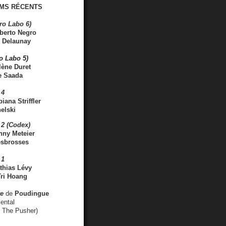
MS RÉCENTS
ro Labo 6)
berto Negro
 Delaunay
ro Labo 5)
lène Duret
e Saada
 4
iana Striffler
elski
2 (Codex)
nny Meteier
esbrosses
 1
thias Lévy
ri Hoang
ve
de
Poudingue
ental
. The Pusher)