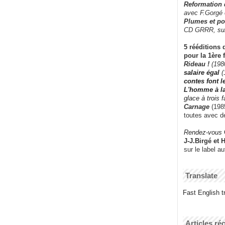
Reformation
avec F.Gorgé
Plumes et po
CD GRRR,
su
5 rééditions 
pour la 1ère 
Rideau !
(198
salaire égal
(
contes font 
L'homme à l
glace à trois 
Carnage
(1985
toutes avec d
Rendez-vous
J-J.Birgé et 
sur le label a
Translate
Fast English tr
Articles ré