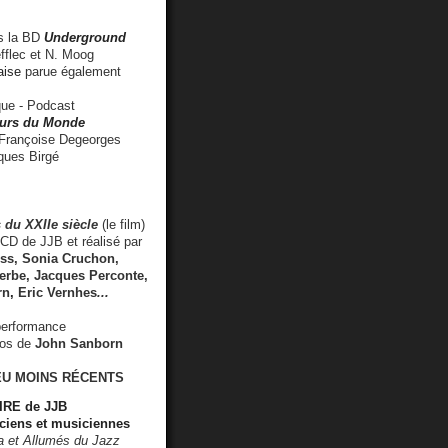
 la BD
Underground
fflec et N. Moog
aise
parue également
e - Podcast
rs du Monde
rançoise Degeorges
ues Birgé
 du XXIIe siècle
(le film)
CD de JJB et réalisé par
s, Sonia Cruchon,
rbe, Jacques Perconte,
rn
,
Eric Vernhes
...
performance
éos de
John Sanborn
EU MOINS RÉCENTS
RE de JJB
ciens et musiciennes
ra et Allumés du Jazz