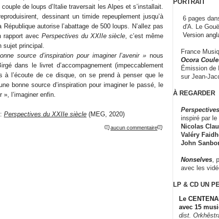
PORTRAIT
couple de loups d’Italie traversait les Alpes et s’installait.
 reproduisirent, dessinant un timide repeuplement jusqu’à
6 pages dans
a République autorise l’abattage de 500 loups. N’allez pas
d'A. Le Gouë
Version angl
n rapport avec
Perspectives du XXIIe siècle
, c’est même
 sujet principal.
France Musiqu
nne source d’inspiration pour imaginer l’avenir »
nous
Ocora Couleu
Birgé dans le livret d’accompagnement (impeccablement
Émission de F
Mais à l’écoute de ce disque, on se prend à penser que le
sur Jean-Jacq
e une bonne source d’inspiration pour imaginer le passé, le
À REGARDER
», l’imaginer enfin.
Perspectives
 :
Perspectives du XXIIe siècle
(MEG, 2020)
inspiré par le 
Nicolas Claus
aucun commentaire
Valéry Faidhe
John Sanbo
Nonselves
, 
avec les vid
LP & CD
UN P
Le CENTENAI
avec 15 musi
dist. Orkhêst