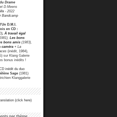
 du Drame
 et D.Meens
ils
- 2022
r Bandcamp
d'Un D.M.I.
fois en CD :
0)
,
À travail égal
1981),
Les bons
les bons amis
(1983),
a caméra
+ La
faces
(inédit, 1984),
) sur Klang Galerie
es bonus inédits !
CD inédit du duo
Hélène Sage
(1981)
utrichien Klanggalerie
anslation (click here)
cents par thème