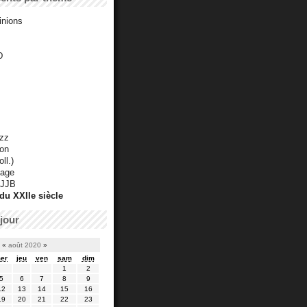
inions
D
azz
ton
ll.)
mage
 JJB
du XXIIe siècle
jour
«
août 2020
»
er
jeu
ven
sam
dim
1
2
5
6
7
8
9
12
13
14
15
16
19
20
21
22
23