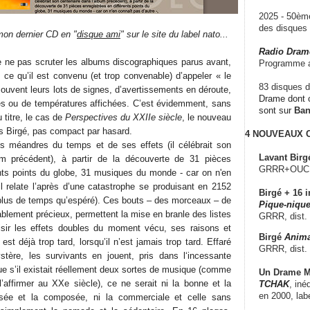
2025 - 50è
des disque
on dernier CD en "
disque ami
" sur le site du label nato...
Radio Dram
de ne pas scruter les albums discographiques parus avant,
Programme a
 ce qu’il est convenu (et trop convenable) d’appeler « le
83 disques d
souvent leurs lots de signes, d’avertissements en déroute,
Drame dont c
ces ou de températures affichées. C’est évidemment, sans
sont sur
Ba
u titre, le cas de
Perspectives du XXIIe siècle
, le nouveau
 Birgé, pas compact par hasard.
4 NOUVEAUX
es méandres du temps et de ses effets (il célébrait son
Lavant Birg
um précédent), à partir de la découverte de 31 pièces
GRRR+OUCH!,
ents points du globe, 31 musiques du monde - car on n'en
il relate l’après d’une catastrophe se produisant en 2152
Birgé + 16 i
e plus de temps qu’espéré). Ces bouts – des morceaux – de
Pique-nique
blement précieux, permettent la mise en branle des listes
GRRR, dist.
aisir les effets doubles du moment vécu, ses raisons et
Birgé
Anima
est déjà trop tard, lorsqu’il n’est jamais trop tard. Effaré
GRRR, dist.
stère, les survivants en jouent, pris dans l‘incessante
ue s’il existait réellement deux sortes de musique (comme
Un Drame Mu
l’affirmer au XXe siècle), ce ne serait ni la bonne et la
TCHAK
, iné
en 2000, lab
isée et la composée, ni la commerciale et celle sans