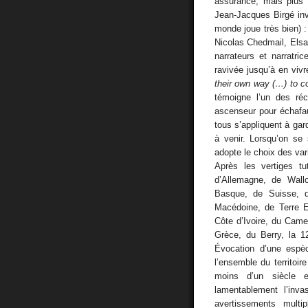
assurance, mais plus 
Jean-Jacques Birgé inv
monde joue très bien) 
Nicolas Chedmail, Elsa
narrateurs et narratri
ravivée jusqu’à en viv
their own way (…) to 
témoigne l’un des réc
ascenseur pour échafau
tous s’appliquent à ga
à venir. Lorsqu’on se
adopte le choix des vari
Après les vertiges tu
d’Allemagne, de Wall
Basque, de Suisse, d
Macédoine, de Terre E
Côte d’Ivoire, du Came
Grèce, du Berry, la 1
Évocation d’une espèc
l’ensemble du territoire
moins d’un siècle 
lamentablement l’inv
avertissements multip