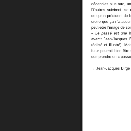
décennies plus tard, un 
D’autres suivirent, se
ce qu’un président de l
croire que ça n’a aucu
peut-être l’image de son
« Le passé est une bo
avertit Jean-Jacques 
réalisé et illustré). 
futur pourrait bien êtr
comprendre en « passer 
→ Jean-Jacques Birgé