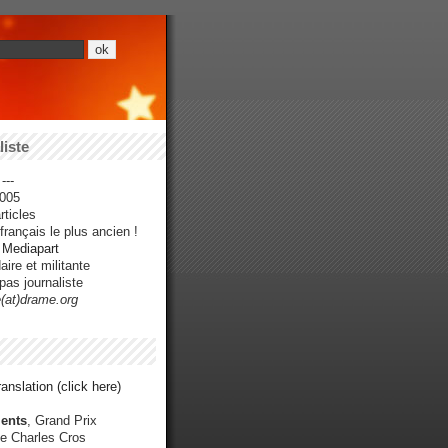
iste
---
005
ticles
rançais le plus ancien !
r Mediapart
ire et militante
pas journaliste
e(at)drame.org
anslation (click here)
ents
, Grand Prix
e Charles Cros