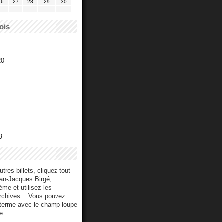
26
27
28
29
30
ois
20
9
utres billets, cliquez tout
ean-Jacques Birgé,
me et utilisez les
archives... Vous pouvez
 terme avec le champ loupe
e.