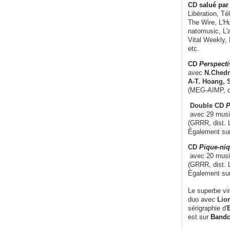
CD
salué par 
Libération, Té
The Wire, L'H
natomusic, L'a
Vital Weekly,
etc.
CD
Perspecti
avec
N.Chedm
A-T. Hoang, 
(MEG-AIMP, d
Double CD
P
avec 29 music
(GRRR, dist. L
Également su
CD
Pique-niq
avec 20 musi
(GRRR, dist. 
Également su
Le superbe vi
duo avec
Lion
sérigraphie d'
E
est sur
Band