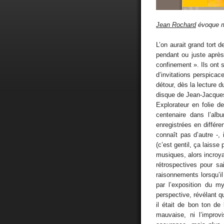
Jean Rochard
évoque m
L’on aurait grand tort 
pendant ou juste après
confinement ». Ils ont 
d’invitations perspica
détour, dès la lecture d
disque de Jean-Jacques
Explorateur en folie d
centenaire dans l’alb
enregistrées en différ
connaît pas d’autre -, 
(c’est gentil, ça laiss
musiques, alors incroya
rétrospectives pour s
raisonnements lorsqu’il 
par l’exposition du my
perspective, révélant q
il était de bon ton de 
mauvaise, ni l’improv