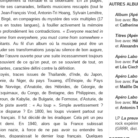
simplement la nomade et la sédentaire. En 16 plages,
AUTRES ALBU
ite ses camarades, brillants musiciens rescapés (tout le
: Jean-François Vrod, Antonin-Tri Hoang, Sylvain Lemêtre,
Album (Apé
 Birgé, en compagnies du mystère des voix multiples (17
live avec
Ro
et
Catherine
ces en toutes langues), à fouiller activement la mémoire
re profondément les contradictions.
« Everyone reacted in
Titres (Apé
come from everywhere, you must come from somewhere »
live avec
Hé
itants. Au fil d’un album où la musique peut être un
et
Alexandr
der ses transformations jusqu’au silence de bon augure,
rder l’œuvre ouverte pour une suite incessamment toujours
Apéro Labo
live avec
Fab
 souvient de ce qu’on peut, on se souvient de tout, on
et
Léa Ciech
antes, caractère défini contre la définition.
toyés, traces issues de Thaïlande, d’Inde, du Japon,
Apéro Labo 
onie, du Niger, du pays Touareg, d’Éthiopie, du Pays
live avec
Fa
et
Maëlle D
e Norvège, d’Anatolie, des Hébrides, de Géorgie, de
squimaux, du Congo, de Bretagne, des Philippines, de
Apéro Labo
roun, de Kabylie, de Bulgarie, de Formose, d’Asturie, de
live avec
Ma
2e piste avertit : « Au loup ». Simple avertissement ?
et
Antonin-T
e disparue ? En 1800, les loups vivaient partout sur
 français. Il fut décidé de les éradiquer. Cela prit un peu
LP
La preu
rock expérim
et demi. En 1940, alors que la France subissait
(GRRR, dist
asion nazie, à force de ne pas avoir su entendre les
les, disparaissait le dernier loup français. Quelques