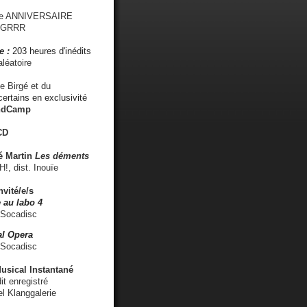
me ANNIVERSAIRE
s GRRR
e :
203 heures d'inédits
léatoire
e Birgé et du
ertains en exclusivité
ndCamp
CD
é
Martin
Les déments
 dist. Inouïe
nvité/e/s
 au labo 4
 Socadisc
l Opera
 Socadisc
sical Instantané
dit enregistré
el Klanggalerie