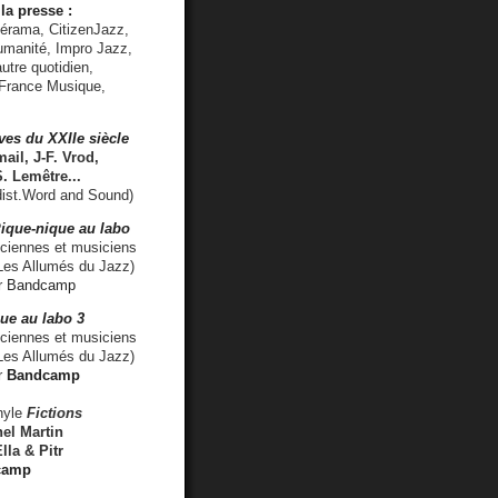
la presse :
lérama, CitizenJazz,
umanité, Impro Jazz,
utre quotidien,
 France Musique,
ves du XXIIe siècle
ail, J-F. Vrod,
S. Lemêtre
...
ist.Word and Sound)
ique-nique au labo
iennes et musiciens
es Allumés du Jazz)
r
Bandcamp
ue au labo 3
ciennes et musiciens
Les Allumés du Jazz)
r
Bandcamp
nyle
Fictions
el Martin
lla & Pitr
camp