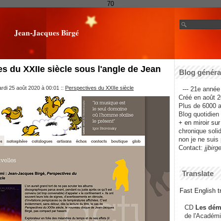
70
Jean-Jacques Birgé
s du XXIIe siècle sous l'angle de Jean
Blog général
rdi 25 août 2020 à 00:01
::
Perspectives du XXIIe siècle
--- 21e année 
Créé en août 2
Plus de 6000 ar
Blog quotidien f
+ en miroir su
chronique solida
non je ne suis 
Contact:
jjbirg
Translate
Fast English tr
CD
Les dém
de l'Académi