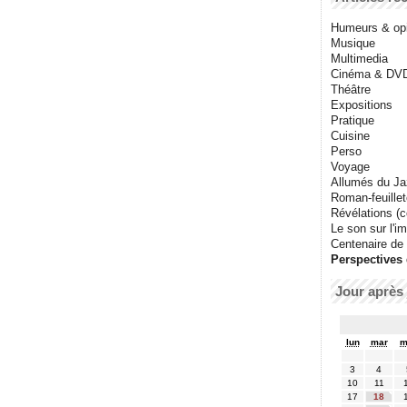
Humeurs & op
Musique
Multimedia
Cinéma & DV
Théâtre
Expositions
Pratique
Cuisine
Perso
Voyage
Allumés du J
Roman-feuille
Révélations (co
Le son sur l'i
Centenaire de
Perspectives 
Jour après 
lun
mar
m
3
4
10
11
17
18