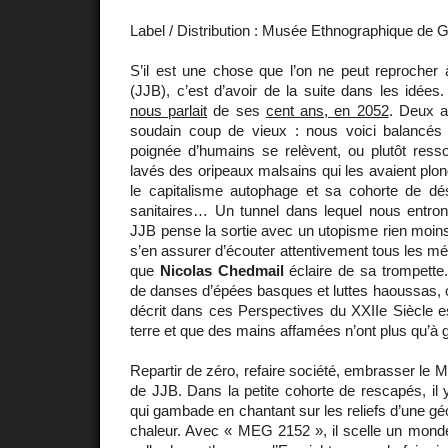
Label / Distribution : Musée Ethnographique de
S’il est une chose que l’on ne peut reprocher
(JJB), c’est d’avoir de la suite dans les idé
nous parlait
de ses
cent ans, en 2052
. Deux a
soudain coup de vieux : nous voici balancés
poignée d’humains se relèvent, ou plutôt resso
lavés des oripeaux malsains qui les avaient plo
le capitalisme autophage et sa cohorte de dé
sanitaires… Un tunnel dans lequel nous entrons
JJB pense la sortie avec un utopisme rien moins q
s’en assurer d’écouter attentivement tous les mé
que
Nicolas Chedmail
éclaire de sa trompette
de danses d’épées basques et luttes haoussas, 
décrit dans ces Perspectives du XXIIe Siècle e
terre et que des mains affamées n’ont plus qu’à g
Repartir de zéro, refaire société, embrasser le 
de JJB. Dans la petite cohorte de rescapés, il y
qui gambade en chantant sur les reliefs d’une gé
chaleur. Avec « MEG 2152 », il scelle un monde 