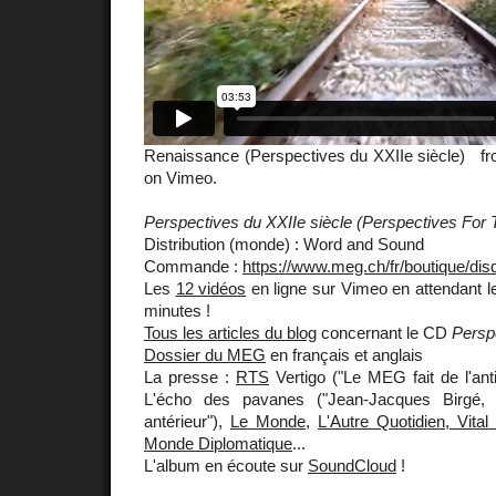
Renaissance (Perspectives du XXIIe siècle) f
on Vimeo.
Perspectives du XXIIe siècle (Perspectives For
Distribution (monde) : Word and Sound
Commande :
https://www.meg.ch/fr/boutique/dis
Les
12 vidéos
en ligne sur Vimeo en attendant 
minutes !
Tous les articles du blog
concernant le CD
Persp
Dossier du MEG
en français et anglais
La presse :
RTS
Vertigo ("Le MEG fait de l'ant
L'écho des pavanes ("Jean-Jacques Birgé, 
antérieur"),
Le Monde
,
L'Autre Quotidien, Vita
Monde Diplomatique
...
L'album en écoute sur
SoundCloud
!