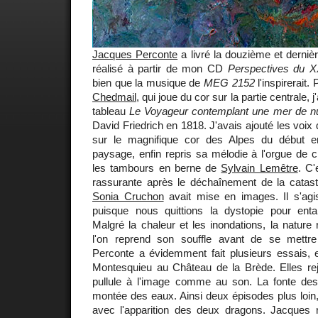
Jacques Perconte
a livré la douzième et dernière
réalisé à partir de mon CD
Perspectives du XX
bien que la musique de
MEG 2152
l'inspirerait.
Chedmail
, qui joue du cor sur la partie centrale, 
tableau
Le Voyageur contemplant une mer de n
David Friedrich en 1818. J'avais ajouté les voix 
sur le magnifique cor des Alpes du début en
paysage, enfin repris sa mélodie à l'orgue de 
les tambours en berne de
Sylvain Lemêtre
. C'
rassurante après le déchaînement de la cata
Sonia Cruchon
avait mise en images. Il s'agis
puisque nous quittions la dystopie pour enta
Malgré la chaleur et les inondations, la nature 
l'on reprend son souffle avant de se mettre
Perconte a évidemment fait plusieurs essais, e
Montesquieu au Château de la Brède. Elles rejo
pullule à l'image comme au son. La fonte de
montée des eaux. Ainsi deux épisodes plus loin
avec l'apparition des deux dragons. Jacques r