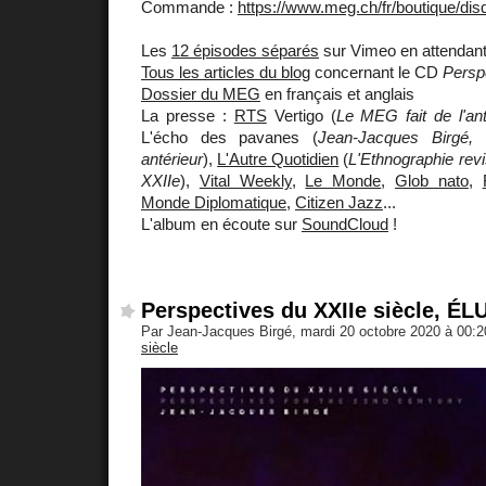
Commande :
https://www.meg.ch/fr/boutique/dis
Les
12 épisodes séparés
sur Vimeo en attendant 
Tous les articles du blog
concernant le CD
Persp
Dossier du MEG
en français et anglais
La presse :
RTS
Vertigo (
Le MEG fait de l'ant
L'écho des pavanes (
Jean-Jacques Birgé, 
antérieur
),
L'Autre Quotidien
(
L'Ethnographie revi
XXIIe
),
Vital Weekly
,
Le Monde
,
Glob nato
,
Monde Diplomatique
,
Citizen Jazz
...
L'album en écoute sur
SoundCloud
!
Perspectives du XXIIe siècle, ÉLU
Par Jean-Jacques Birgé, mardi 20 octobre 2020 à 00:
siècle