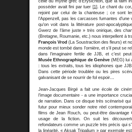
celle du mythe grec d’Erysichton, que la faim in
posséder avait fini par tuer [
1
]. Le chant du co
rejoint par celui de la chanteuse ; ce sont l
l’Appenzell, pas les carcasses fumantes d’une vi
qu’on voit dans la littérature post-apocalyptiqu
Gwerz de l’âme juste » très onirique, des chan
(Bretagne, Roumanie, etc.) nous interpellent à tr
François Vrod
(La Soustraction des fleurs) et 
monde est tombé dans l’ornière, et s’il peut se rele
dans l’imaginaire fertile de JJB, et c’est peu
Musée Ethnographique de Genève
(MEG) lui a
: tous les extraits, tous les idiophones que JJB
Dans cette période troublée ou les pires scénar
galvanisant de se nourrir de fol espoir…
Jean-Jacques Birgé a fait une école de cinéma
l’image documentaire - a une importance cruci
de narration. Dans ce disque très scénarisé qui 
futur pour mieux sonder notre réel contemporai
films de Jean Rouch, ou peut-être davantage
usage de la fiction. On suit les découve
refondateurs comme un puzzle très précis qui s’
la linéarité. « Aksak Tripalium » par exemple est