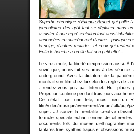
Superbe chronique d'
Étienne Brunet
qui pallie l
journalistes dès qu'il faut se déplacer dans un 
assister à une représentation tout aussi inhabit
annoncées en succéderont d'autres, puisque cert
la neige, d'autres malades, et ceux qui restent
Enfin le bouche-à-oreille fait son petit effet...
Le virus mute, la liberté d’expression aussi. À l
soviétique, on invitait ses amis à des séances 
underground. Avec la dictature de la pandém
montrait son film chez lui selon les règles de la 
: rendez-vous pris par Internet. Huit place
Projection continue pendant trois jours aux heure
Ce n’était pas une fête, mais bien un R
film/vidéo/musique/événement/virtuel/folk/pop/j
super. JJ sauve la mentalité créative d’avan
formule spéciale échantillonnée de différentes
documents folk du musée d’ethnographie mu
fanfares free, synthés trapus et obsessions musi