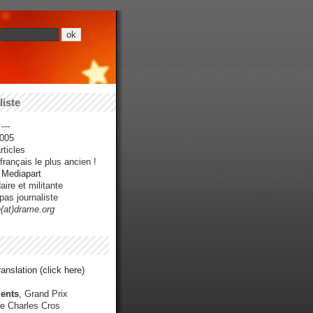
iste
---
005
ticles
rançais le plus ancien !
r Mediapart
ire et militante
pas journaliste
e(at)drame.org
anslation (click here)
ents
, Grand Prix
e Charles Cros