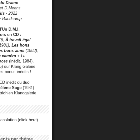
 du Drame
 et D.Meens
ils
- 2022
r Bandcamp
d'Un D.M.I.
fois en CD :
0)
,
À travail égal
1981),
Les bons
les bons amis
(1983),
a caméra
+ La
faces
(inédit, 1984),
) sur Klang Galerie
es bonus inédits !
CD inédit du duo
Hélène Sage
(1981)
utrichien Klanggalerie
anslation (click here)
cents par thème