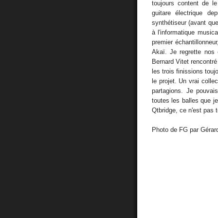
toujours content de le
guitare électrique de
synthétiseur (avant que 
à l'informatique musica
premier échantillonneur
Akaï. Je regrette nos
Bernard Vitet rencontré 
les trois finissions tou
le projet. Un vrai colle
partagions. Je pouvais
toutes les balles que je
Qtbridge, ce n'est pas t
Photo de FG par Gérar