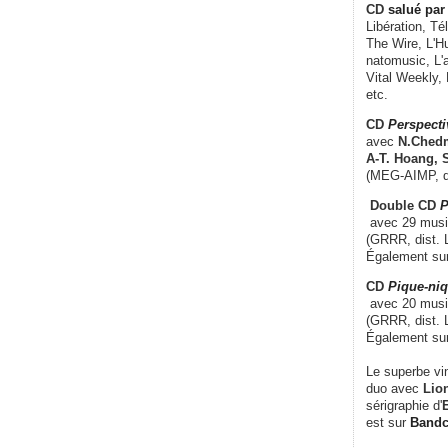
CD
salué par 
Libération, Té
The Wire, L'H
natomusic, L'a
Vital Weekly,
etc.
CD
Perspecti
avec
N.Chedm
A-T. Hoang, 
(MEG-AIMP, d
Double CD
P
avec 29 music
(GRRR, dist. L
Également su
CD
Pique-niq
avec 20 musi
(GRRR, dist. 
Également su
Le superbe vi
duo avec
Lion
sérigraphie d'
E
est sur
Band