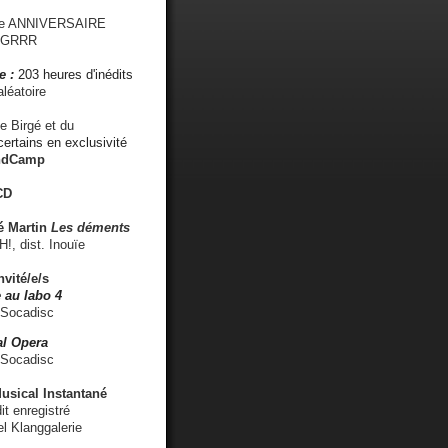
me ANNIVERSAIRE
s GRRR
e :
203 heures d'inédits
léatoire
e Birgé et du
ertains en exclusivité
ndCamp
CD
é
Martin
Les déments
 dist. Inouïe
nvité/e/s
 au labo 4
 Socadisc
l Opera
 Socadisc
sical Instantané
dit enregistré
el Klanggalerie