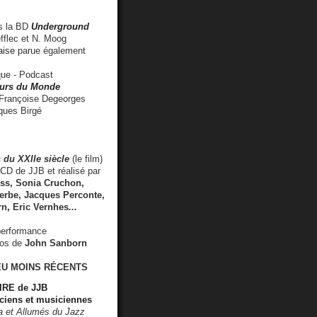
 la BD
Underground
fflec et N. Moog
aise
parue également
e - Podcast
rs du Monde
rançoise Degeorges
ues Birgé
 du XXIIe siècle
(le film)
CD de JJB et réalisé par
s, Sonia Cruchon,
rbe, Jacques Perconte,
rn
,
Eric Vernhes
...
performance
éos de
John Sanborn
EU MOINS RÉCENTS
RE de JJB
ciens et musiciennes
ra et Allumés du Jazz