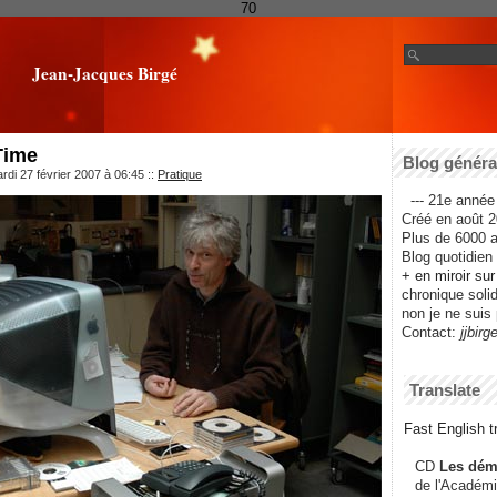
70
Jean-Jacques Birgé
Time
Blog général
rdi 27 février 2007 à 06:45
::
Pratique
--- 21e année 
Créé en août 2
Plus de 6000 ar
Blog quotidien f
+ en miroir su
chronique solida
non je ne suis 
Contact:
jjbirg
Translate
Fast English tr
CD
Les dém
de l'Académi