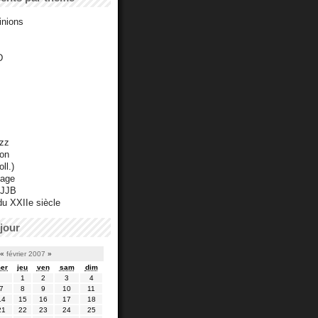
inions
D
azz
ton
ll.)
mage
 JJB
du XXIIe siècle
jour
«
février 2007
»
er
jeu
ven
sam
dim
1
2
3
4
7
8
9
10
11
14
15
16
17
18
21
22
23
24
25