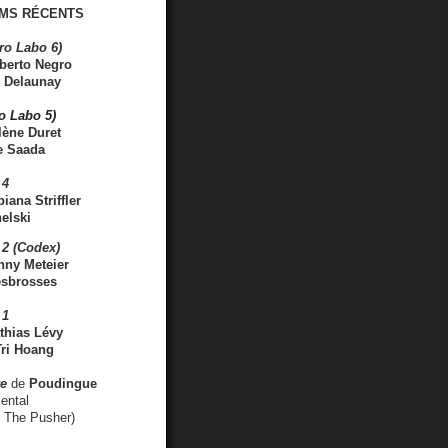
MS RÉCENTS
ro Labo 6)
berto Negro
 Delaunay
ro Labo 5)
lène Duret
e Saada
 4
iana Striffler
elski
2 (Codex)
nny Meteier
esbrosses
 1
thias Lévy
ri Hoang
ve
de
Poudingue
ental
. The Pusher)