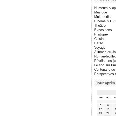
Humeurs & op
Musique
Multimedia
Cinéma & DV
Théâtre
Expositions
Pratique
Cuisine
Perso
Voyage
Allumés du J
Roman-feuille
Révélations (co
Le son sur l'i
Centenaire de
Perspectives 
Jour après 
lun
mar
m
5
6
12
13
19
20