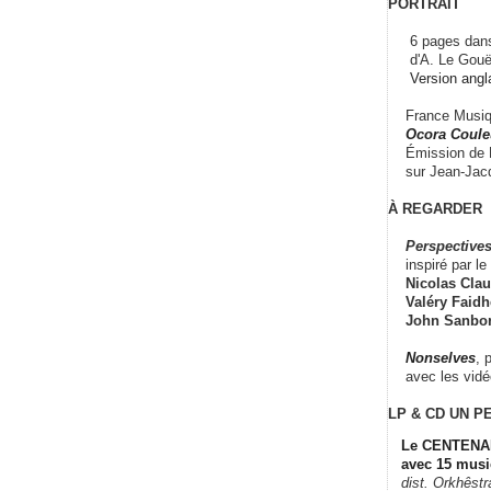
PORTRAIT
6 pages dans
d'A. Le Gouë
Version angl
France Musiqu
Ocora Couleu
Émission de F
sur Jean-Jacq
À REGARDER
Perspectives
inspiré par le 
Nicolas Claus
Valéry Faidhe
John Sanbo
Nonselves
, 
avec les vid
LP & CD
UN P
Le CENTENAI
avec 15 musi
dist. Orkhêst