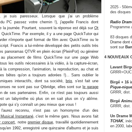
2025 - 50è
des disque
je suis paresseux. Lorsque que j'ai un problème
 du PC passez votre chemin !), j'appelle Francis dont
Radio Dram
Programme a
te la journée. Pourtant, souvent la réponse est déjà sur
Qt
 à QuickTime. Par exemple, il y a une page QuickTutor qui
83 disques d
rder n'importe quel format de film avec QuickTime ou le
Drame dont c
Script. Francis a lui-même développé des petits outils très
sont sur
Ba
des panoramas QTVR en plein écran (PleinPot) ou générer
4 NOUVEAUX
e au placement de films QuickTime sur une page Web
tous les outils nécessaires à la vidéo, à la capture-écran,
Lavant Birg
à la compression, l'animation, la reproduction, au chat et
GRRR+OUCH!,
tes bêtes qu'on a toujours adorées !)... Sans oublier le
iques interactifs, dont sa société,
briq
, s'est fait une
Birgé + 16 i
éponses ne sont pas sur Qtbridge, elles sont sur
le garage
Pique-nique
GRRR, dist.
un de ses partenaires. Enfin, ce n'est pas toujours aussi
 est un labyrinthe où plus on en sait plus on s'y abîme.
Birgé
Anima
pote qui s'y connaît un peu mieux que vous !
GRRR, dist.
 l'aurez reconnu, n'est pas un homonyme d'un des
Un Drame Mu
Musical Instantané
, c'est le même gars. Nous avons fait
TCHAK
, iné
r concert
, notre
premier disque
, travaillé quotidiennement
en 2000, lab
squ'en 1992, enregistré une quinzaine d'albums et je suis