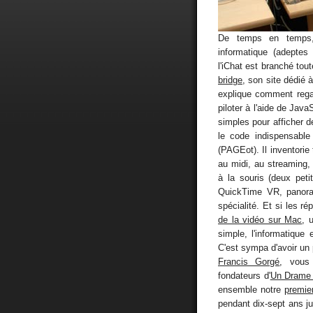
De temps en temps, 
informatique (adeptes
l'iChat est branché tou
bridge
, son site dédié
explique comment rega
piloter à l'aide de Java
simples pour afficher 
le code indispensabl
(PAGEot). Il inventorie 
au midi, au streaming, 
à la souris (deux peti
QuickTime VR, panoram
spécialité. Et si les r
de la vidéo sur Mac
, 
simple, l'informatique
C'est sympa d'avoir un 
Francis Gorgé
, vous
fondateurs d'
Un Drame 
ensemble notre
premie
pendant dix-sept ans ju