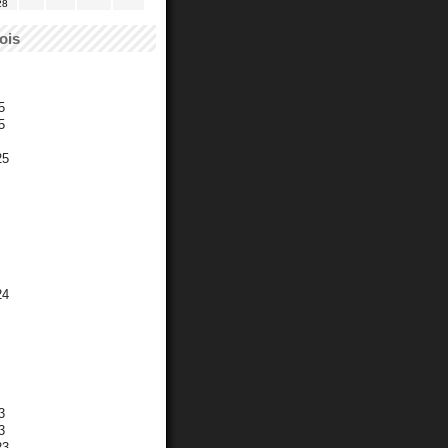
28
ois
5
5
25
24
3
3
23