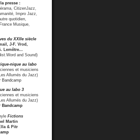
la presse :
lérama, CitizenJazz,
umanité, Impro Jazz,
utre quotidien,
 France Musique,
ves du XXIIe siècle
ail, J-F. Vrod,
S. Lemêtre
...
ist.Word and Sound)
ique-nique au labo
iennes et musiciens
es Allumés du Jazz)
r
Bandcamp
ue au labo 3
ciennes et musiciens
Les Allumés du Jazz)
r
Bandcamp
nyle
Fictions
el Martin
lla & Pitr
camp