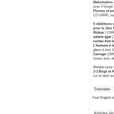
Reformation
avec F.Gorgé
Plumes et po
CD GRRR,
su
5 rééditions 
pour la 1ère 
Rideau !
(198
salaire égal
(
contes font 
L'homme à l
glace à trois 
Carnage
(1985
toutes avec d
Rendez-vous
J-J.Birgé et 
sur le label a
Translate
Fast English tr
Articles ré