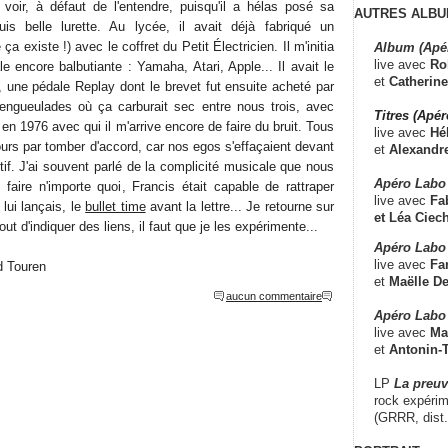
 voir, à défaut de l'entendre, puisqu'il a hélas posé sa
AUTRES ALBU
puis belle lurette. Au lycée, il avait déjà fabriqué un
ça existe !) avec le coffret du Petit Électricien. Il m'initia
Album (Apé
live avec
Ro
le encore balbutiante : Yamaha, Atari, Apple... Il avait le
et
Catherine
, une pédale Replay dont le brevet fut ensuite acheté par
 engueulades où ça carburait sec entre nous trois, avec
Titres (Apé
en 1976 avec qui il m'arrive encore de faire du bruit. Tous
live avec
Hé
jours par tomber d'accord, car nos egos s'effaçaient devant
et
Alexandr
ctif. J'ai souvent parlé de la complicité musicale que nous
Apéro Labo
 faire n'importe quoi, Francis était capable de rattraper
live avec
Fab
 lui lançais, le
bullet time
avant la lettre... Je retourne sur
et
Léa Ciech
out d'indiquer des liens, il faut que je les expérimente...
Apéro Labo 
live avec
Fa
d Touren
et
Maëlle D
aucun commentaire
Apéro Labo
live avec
Ma
et
Antonin-T
LP
La preu
rock expérim
(GRRR, dist