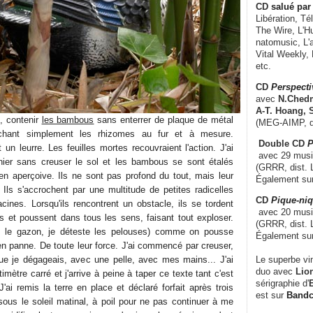
CD
salué par 
Libération, Té
The Wire, L'H
natomusic, L'a
Vital Weekly,
etc.
CD
Perspecti
avec
N.Chedm
A-T. Hoang, 
n, contenir
les bambous
sans enterrer de plaque de métal
(MEG-AIMP, d
achant simplement les rhizomes au fur et à mesure.
Double CD
P
 un leurre. Les feuilles mortes recouvraient l'action. J'ai
avec 29 music
rnier sans creuser le sol et les bambous se sont étalés
(GRRR, dist. L
en aperçoive. Ils ne sont pas profond du tout, mais leur
Également su
 Ils s'accrochent par une multitude de petites radicelles
CD
Pique-niq
acines. Lorsqu'ils rencontrent un obstacle, ils se tordent
avec 20 musi
s et poussent dans tous les sens, faisant tout exploser.
(GRRR, dist. 
s le gazon, je déteste les pelouses) comme on pousse
Également su
en panne. De toute leur force. J'ai commencé par creuser,
Le superbe vi
que je dégageais, avec une pelle, avec mes mains... J'ai
duo avec
Lion
mètre carré et j'arrive à peine à taper ce texte tant c'est
sérigraphie d'
E
J'ai remis la terre en place et déclaré forfait après trois
est sur
Band
ous le soleil matinal, à poil pour ne pas continuer à me