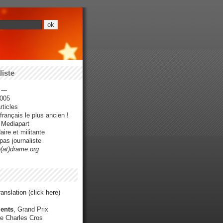
iste
---
005
ticles
rançais le plus ancien !
r Mediapart
ire et militante
pas journaliste
e(at)drame.org
anslation (click here)
ents
, Grand Prix
e Charles Cros