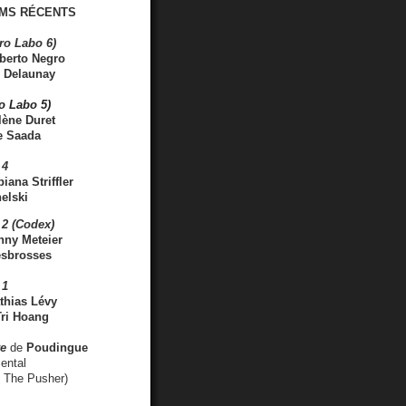
MS RÉCENTS
ro Labo 6)
berto Negro
 Delaunay
ro Labo 5)
lène Duret
e Saada
 4
iana Striffler
elski
2 (Codex)
nny Meteier
esbrosses
 1
thias Lévy
ri Hoang
ve
de
Poudingue
ental
. The Pusher)