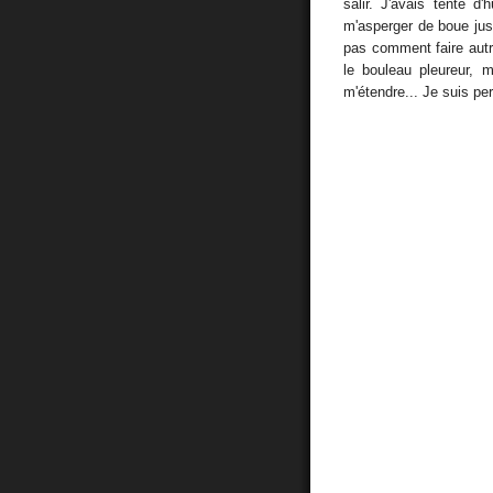
salir. J'avais tenté d
m'asperger de boue jusq
pas comment faire autr
le bouleau pleureur, 
m'étendre... Je suis pe