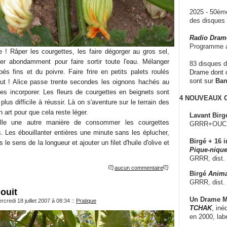
2025 - 50è
des disque
Radio Dram
Programme a
e ! Râper les courgettes, les faire dégorger au gros sel,
ser abondamment pour faire sortir toute l'eau. Mélanger
83 disques d
s fins et du poivre. Faire frire en petits palets roulés
Drame dont c
sont sur
Ba
tout ! Alice passe trente secondes les oignons hachés au
es incorporer. Les fleurs de courgettes en beignets sont
4 NOUVEAUX
plus difficile à réussir. Là on s'aventure sur le terrain des
n art pour que cela reste léger.
Lavant Birg
lle une autre manière de consommer les courgettes
GRRR+OUCH!,
es. Les ébouillanter entières une minute sans les éplucher,
Birgé + 16 i
le sens de la longueur et ajouter un filet d'huile d'olive et
Pique-nique
GRRR, dist.
aucun commentaire
Birgé
Anima
GRRR, dist.
ouit
Un Drame Mu
credi 18 juillet 2007 à 08:34
::
Pratique
TCHAK
, iné
en 2000, lab