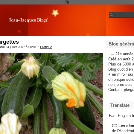
70
Jean-Jacques Birgé
rgettes
Blog général
di 24 juillet 2007 à 00:01
::
Pratique
--- 21e année 
Créé en août 2
Plus de 6000 ar
Blog quotidien f
+ en miroir su
chronique solida
non je ne suis 
Contact:
jjbirg
Translate
Fast English tr
CD
Les dém
de l'Académi