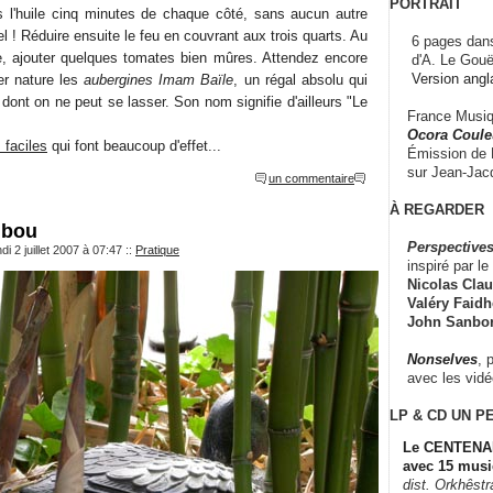
PORTRAIT
ns l'huile cinq minutes de chaque côté, sans aucun autre
l ! Réduire ensuite le feu en couvrant aux trois quarts. Au
6 pages dans
e, ajouter quelques tomates bien mûres. Attendez encore
d'A. Le Gouë
Version angl
er nature les
aubergines Imam Baïle
, un régal absolu qui
dont on ne peut se lasser. Son nom signifie d'ailleurs "Le
France Musiqu
Ocora Couleu
 faciles
qui font beaucoup d'effet...
Émission de F
sur Jean-Jacq
un commentaire
À REGARDER
mbou
Perspectives
i 2 juillet 2007 à 07:47
::
Pratique
inspiré par le 
Nicolas Claus
Valéry Faidhe
John Sanbo
Nonselves
, 
avec les vid
LP & CD
UN P
Le CENTENAI
avec 15 musi
dist. Orkhêst