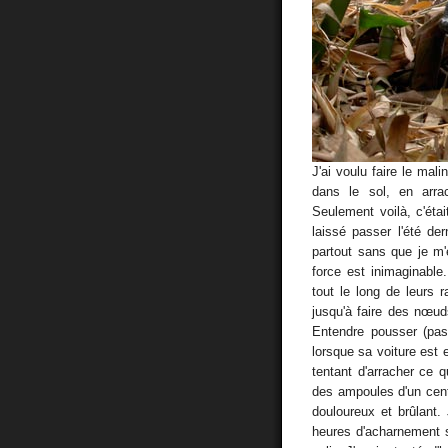
J'ai voulu faire le mali
dans le sol, en arr
Seulement voilà, c'était
laissé passer l'été de
partout sans que je m'
force est inimaginable.
tout le long de leurs r
jusqu'à faire des nœud
Entendre pousser (pa
lorsque sa voiture est 
tentant d'arracher ce 
des ampoules d'un centi
douloureux et brûlant. 
heures d'acharnement s