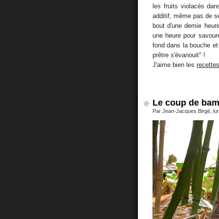
les fruits violacés da
additif, même pas de se
bout d'une demie heur
une heure pour savour
fond dans la bouche et 
prêtre s'évanouit" !
J'aime bien les
recettes
Le coup de ba
Par Jean-Jacques Birgé, lund