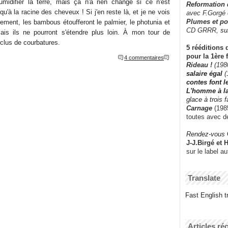
'humidifier la terre, mais ça n'a rien changé si ce n'est
Reformation
u'à la racine des cheveux ! Si j'en reste là, et je ne vois
avec F.Gorgé
Plumes et po
ement, les bambous étoufferont le palmier, le photunia et
CD GRRR,
su
mais ils ne pourront s'étendre plus loin. À mon tour de
rclus de courbatures.
5 rééditions 
pour la 1ère 
4 commentaires
Rideau !
(198
salaire égal
(
contes font 
L'homme à l
glace à trois 
Carnage
(1985
toutes avec d
Rendez-vous
J-J.Birgé et 
sur le label a
Translate
Fast English tr
Articles ré