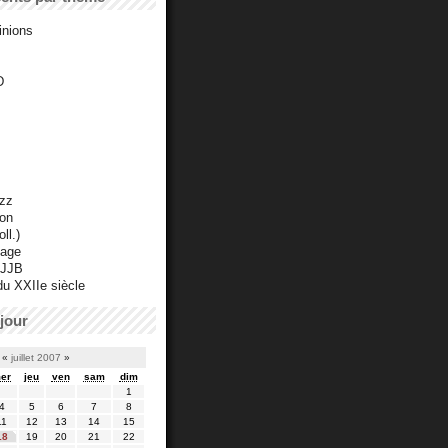
inions
D
azz
ton
ll.)
mage
 JJB
du XXIIe siècle
jour
«
juillet 2007
»
er
jeu
ven
sam
dim
1
4
5
6
7
8
11
12
13
14
15
18
19
20
21
22