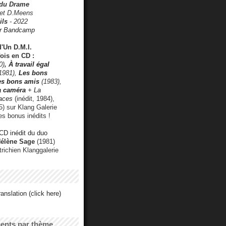
 du Drame
 et D.Meens
ils
- 2022
r Bandcamp
d'Un D.M.I.
fois en CD :
0)
,
À travail égal
1981),
Les bons
les bons amis
(1983),
a caméra
+ La
faces
(inédit, 1984),
) sur Klang Galerie
es bonus inédits !
CD inédit du duo
Hélène Sage
(1981)
utrichien Klanggalerie
anslation (click here)
cents par thème