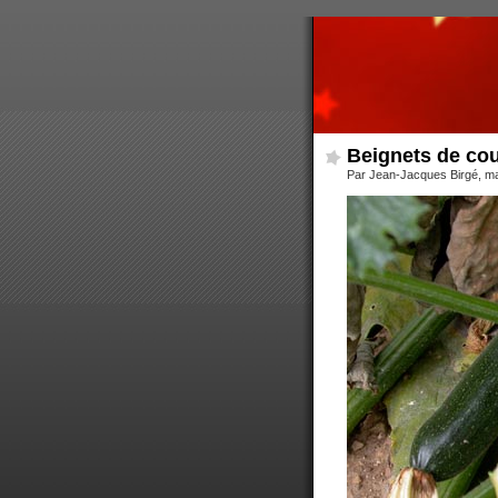
Beignets de cou
Par Jean-Jacques Birgé, mar