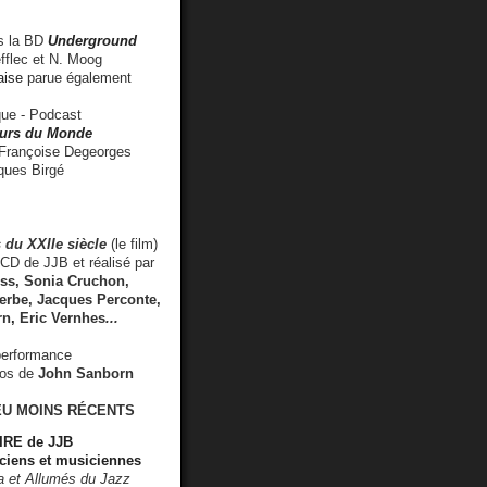
 la BD
Underground
fflec et N. Moog
aise
parue également
e - Podcast
rs du Monde
rançoise Degeorges
ues Birgé
 du XXIIe siècle
(le film)
CD de JJB et réalisé par
s, Sonia Cruchon,
rbe, Jacques Perconte,
rn
,
Eric Vernhes
...
performance
éos de
John Sanborn
EU MOINS RÉCENTS
RE de JJB
ciens et musiciennes
ra et Allumés du Jazz