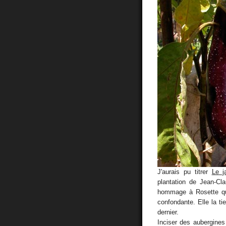
J'aurais pu titrer
Le j
plantation de Jean-Cl
hommage à Rosette qui
confondante. Elle la t
dernier.
Inciser des aubergines