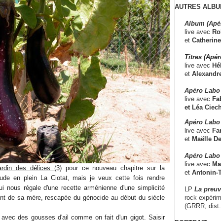
AUTRES ALBU
Album (Apé
live avec
Ro
et
Catherine
Titres (Apé
live avec
Hé
et
Alexandr
Apéro Labo
live avec
Fab
et
Léa Ciech
Apéro Labo 
live avec
Fa
et
Maëlle D
Apéro Labo
live avec
Ma
ardin des délices (3)
pour ce nouveau chapitre sur la
et
Antonin-T
aude en plein La Ciotat, mais je veux cette fois rendre
 nous régale d'une recette arménienne d'une simplicité
LP
La preu
rock expérim
ient de sa mère, rescapée du génocide au début du siècle
(GRRR, dist
 avec des gousses d'ail comme on fait d'un gigot. Saisir