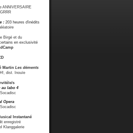
me ANNIVERSAIRE
s GRRR
e :
203 heures d'inédits
léatoire
e Birgé et du
ertains en exclusivité
ndCamp
CD
é
Martin
Les déments
 dist. Inouïe
nvité/e/s
 au labo 4
 Socadisc
l Opera
 Socadisc
sical Instantané
dit enregistré
el Klanggalerie