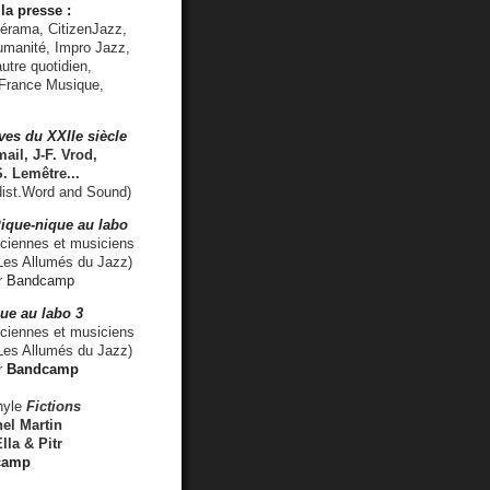
la presse :
lérama, CitizenJazz,
umanité, Impro Jazz,
utre quotidien,
 France Musique,
ves du XXIIe siècle
ail, J-F. Vrod,
S. Lemêtre
...
ist.Word and Sound)
ique-nique au labo
iennes et musiciens
es Allumés du Jazz)
r
Bandcamp
ue au labo 3
ciennes et musiciens
Les Allumés du Jazz)
r
Bandcamp
nyle
Fictions
el Martin
lla & Pitr
camp