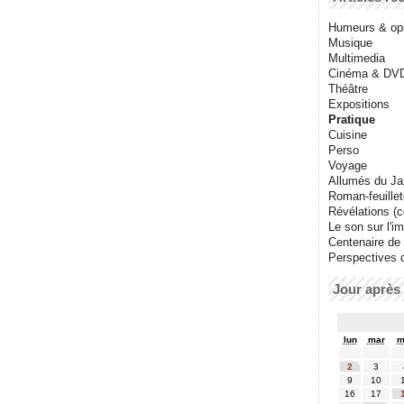
Humeurs & op
Musique
Multimedia
Cinéma & DV
Théâtre
Expositions
Pratique
Cuisine
Perso
Voyage
Allumés du J
Roman-feuille
Révélations (co
Le son sur l'i
Centenaire de
Perspectives 
Jour après 
lun
mar
m
2
3
9
10
16
17