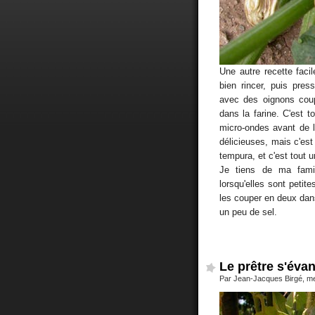
Une autre recette facil
bien rincer, puis pres
avec des oignons coupé
dans la farine. C'est 
micro-ondes avant de l
délicieuses, mais c'est 
tempura, et c'est tout u
Je tiens de ma fami
lorsqu'elles sont petit
les couper en deux dans 
un peu de sel.
Le prêtre s'évan
Par Jean-Jacques Birgé, mer