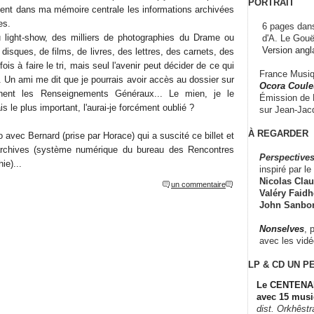
PORTRAIT
nt dans ma mémoire centrale les informations archivées
es.
6 pages dans
u light-show, des milliers de photographies du Drame ou
d'A. Le Gouë
Version angl
disques, de films, de livres, des lettres, des carnets, des
fois à faire le tri, mais seul l'avenir peut décider de ce qui
France Musiqu
 Un ami me dit que je pourrais avoir accès au dossier sur
Ocora Couleu
nent les Renseignements Généraux... Le mien, je le
Émission de F
is le plus important, l'aurai-je forcément oublié ?
sur Jean-Jacq
À REGARDER
to avec Bernard (prise par Horace) qui a suscité ce billet et
'archives (système numérique du bureau des Rencontres
Perspectives
ie)...
inspiré par le 
Nicolas Claus
un commentaire
Valéry Faidhe
John Sanbo
Nonselves
, 
avec les vid
LP & CD
UN P
Le CENTENAI
avec 15 musi
dist. Orkhêst