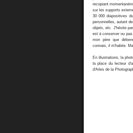
recopiant momentanéme
sur les supports extern
30 000 diapositives d
personnelles, autant de 
objets, etc. J'hésite par
est à conserver ou pas.
mon père que détien
connais, il m'habite. Ma
En illustrations, la pho
la place du lecteur d
d'Arles de la Photograph