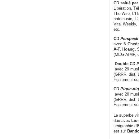
CD
salué par 
Libération, Té
The Wire, L'H
natomusic, L'a
Vital Weekly,
etc.
CD
Perspecti
avec
N.Chedm
A-T. Hoang, 
(MEG-AIMP, d
Double CD
P
avec 29 music
(GRRR, dist. L
Également su
CD
Pique-niq
avec 20 musi
(GRRR, dist. 
Également su
Le superbe vi
duo avec
Lion
sérigraphie d'
E
est sur
Band