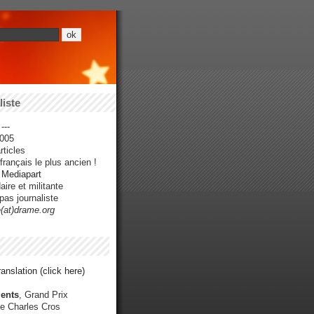
iste
---
005
ticles
rançais le plus ancien !
r Mediapart
ire et militante
pas journaliste
e(at)drame.org
anslation (click here)
ents
, Grand Prix
e Charles Cros