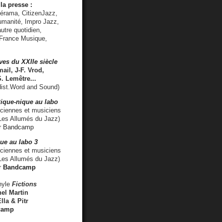
la presse :
lérama, CitizenJazz,
umanité, Impro Jazz,
utre quotidien,
 France Musique,
ves du XXIIe siècle
ail, J-F. Vrod,
S. Lemêtre
...
ist.Word and Sound)
ique-nique au labo
iennes et musiciens
es Allumés du Jazz)
r
Bandcamp
ue au labo 3
ciennes et musiciens
Les Allumés du Jazz)
r
Bandcamp
nyle
Fictions
el Martin
lla & Pitr
camp