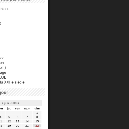
inions
D
azz
ton
ll.)
mage
 JJB
du XXIIe siècle
jour
«
juin 2008
»
er
jeu
ven
sam
dim
1
4
5
6
7
8
11
12
13
14
15
18
19
20
21
22