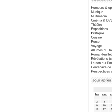
Humeurs & op
Musique
Multimedia
Cinéma & DV
Théâtre
Expositions
Pratique
Cuisine
Perso
Voyage
Allumés du J
Roman-feuille
Révélations (co
Le son sur l'i
Centenaire de
Perspectives 
Jour après 
lun
mar
m
2
3
9
10
16
17