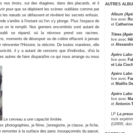
nos tiroirs, sur des étagères, dans des placards, et il
AUTRES ALBU
ouvrir pour que se déploient les scènes oubliées comme par
Album (Apé
 les nœuds se défassent et révèlent les secrets enfouis.
live avec
Ro
de s'arrête à l'instant où l'on s'y plonge. Plus l'espace de
et
Catherine
us on le remplit. Nos greniers encombrés sont autant de
'oubli se répand, où la névrose prend ses racines.
Titres (Apé
ons, moments de désespoir ou de colère effacent à jamais
live avec
Hé
et
Alexandr
r réinventer l'Histoire, la réécrire. De toutes manières, elle
nicité, il y a autant de versions que d'individus, d'où la
Apéro Labo
s autres de faire disparaître ce qui nous arrange ou nous
live avec
Fab
et
Léa Ciech
Apéro Labo 
live avec
Fa
et
Maëlle D
Apéro Labo
live avec
Ma
et
Antonin-T
LP
La preu
rock expérim
Le cerveau a une capacité limitée.
(GRRR, dist
 photographies, je filme, j'enregistre, je classe, je fiche,
aire remonter à la surface des pans insoupçonnés du passé,