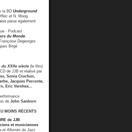
 la BD
Underground
fflec et N. Moog
aise
parue également
e - Podcast
rs du Monde
rançoise Degeorges
ues Birgé
 du XXIIe siècle
(le film)
CD de JJB et réalisé par
s, Sonia Cruchon,
rbe, Jacques Perconte,
rn
,
Eric Vernhes
...
performance
éos de
John Sanborn
EU MOINS RÉCENTS
RE de JJB
ciens et musiciennes
ra et Allumés du Jazz