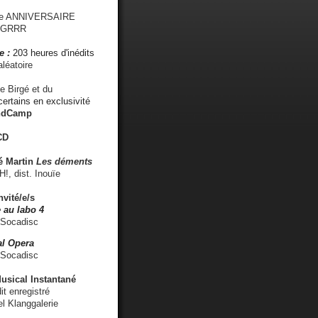
me ANNIVERSAIRE
s GRRR
e :
203 heures d'inédits
léatoire
e Birgé et du
ertains en exclusivité
ndCamp
CD
é
Martin
Les déments
 dist. Inouïe
nvité/e/s
 au labo 4
 Socadisc
l Opera
 Socadisc
sical Instantané
dit enregistré
el Klanggalerie