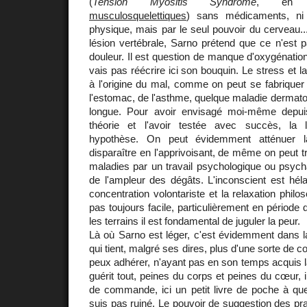
(
Tension Myositis Syndrome
, en 
musculosquelettiques
) sans médicaments, ni c
physique, mais par le seul pouvoir du cerveau... 
lésion vertébrale, Sarno prétend que ce n'est p
douleur. Il est question de manque d'oxygénation
vais pas réécrire ici son bouquin. Le stress et la
à l'origine du mal, comme on peut se fabriquer
l'estomac, de l'asthme, quelque maladie dermatolog
longue. Pour avoir envisagé moi-même depuis
théorie et l'avoir testée avec succès, la
hypothèse. On peut évidemment atténuer la
disparaître en l'apprivoisant, de même on peut t
maladies par un travail psychologique ou psych
de l'ampleur des dégâts. L'inconscient est hél
concentration volontariste et la relaxation philo
pas toujours facile, particulièrement en période 
les terrains il est fondamental de juguler la peur.
Là où Sarno est léger, c'est évidemment dans l
qui tient, malgré ses dires, plus d'une sorte de co
peux adhérer, n'ayant pas en son temps acquis la 
guérit tout, peines du corps et peines du cœur, il
de commande, ici un petit livre de poche à qu
suis pas ruiné. Le pouvoir de suggestion des pra