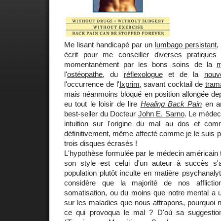
Me lisant handicapé par un
lumbago persistant
,
écrit pour me conseiller diverses pratiques
momentanément par les bons soins de la
m
l'
ostéopathe
, du
réflexologue
et de la
nouv
l'occurrence de l'
Ixprim
, savant cocktail de
tram
mais néanmoins bloqué en position allongée depu
eu tout le loisir de lire
Healing Back Pain
en an
best-seller du Docteur
John E. Sarno
. Le médeci
intuition sur l'origine du mal au dos et co
définitivement, même affecté comme je le suis pa
trois disques écrasés !
L'hypothèse formulée par le médecin américain 
son style est celui d'un auteur à succès s'
population plutôt inculte en matière psychanalyt
considère que la majorité de nos afflicti
somatisation, ou du moins que notre mental a u
sur les maladies que nous attrapons, pourquoi ne
ce qui provoqua le mal ? D'où sa suggesti