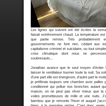
Les lignes qui suivent ont été écrites la semai
faisait extrêmement chaud. La température est
que partie remise. Très probablement e
gouvernements ne font rien, cédant aux ind
capitalisme criminel et suicidaire, ou tout simpl
crise climatique dont nous ne percevo
soubresauts...
Jonathan avance que le seul moyen d'éviter 
laisser le ventilateur tourner toute la nuit. Sa so
d'une part elle est énergivore, d'autre part le mote
je préférais toujours une chambre avec palles p
conditionné qui pollue nos bronches autant que
maison, on ne peut pas rêver mieux que la 
voiles prometteuses de mille et une nuits. J'a
bambou que je remonte l'hiver et auquel j'accr
blanc à la première piqûre. C'est donc après