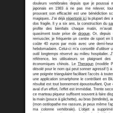
douleurs vertébrales depuis que je poussai 
japonais en 1983 à ne pas me relever, toute
prouvant son efficacité est une bénédiction sc
magiques. J'ai déjà
répertorié ici
la plupart des 
dos fragile. Il y a six ans, la construction du
sa
profite des bienfaits chaque matin, m'avai
quasiment toute prise de
drogue
. Or, depuis
remuscler, je fréquente un centre de sport en 
coûte 40 euros par mois avec une demi-heu
hebdomadaire. Celui-ci m'a conseillé d'utiliser 
outil longtemps réservé au milieu hospitalier. J
référence, les utilisateurs se plaignant d
économiques chinois. Le
Theragun
(modèle Pr
désolé pour le nom qui peut sonner agressif !) a
une poignée triangulaire facilitant l'accès à tout
une application smartphone le contrôlant en Blu
résultat est tout bonnement époustouflant. Que
aval d'un effort, l'effet est immédiat. Trente s
ce marteau piqueur suffisent souvent à faire dis
la main (pouce à gâchette), au bras (tendinite), au
(mon ostéopathe me rassure, je peux même l'app
ma colonne vertébrale). L'objet a supprim