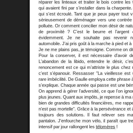
réparer les linteaux et traiter le bois contre les
qui avaient fini par s'installer dans la charpente
qui s'est écroulé. Tant que je peux payer tout v
sérieusement de déménager vers une contrée 
polluée. Or comment concilier mon désir de natu
de proximité ? C'est le beurre et l'argent 
évidemment. Je ne souhaite pas revenir 
automobile. J'ai pris goût à la marche à pied et à 
Je ne me plains pas, je témoigne. Comme on dit, 
Pour la conserver, il est nécessaire d'avoir de
L'abandon de la libido, entendre le désir, c'e
renoncement est ce qui m'attriste le plus chez
c'est s'épanouir. Ressasser "La vieillesse est
rare imbécilité. De Gaulle employa cette phrase 
s'explique. Chaque année qui passe est une bénéd
On apprend à gérer l'adversité, ce que l'on igno
plus jeunes. Quant aux impôts, je repense à ma m
bien de grandes difficultés financières, me rappe
n'est pas mortelle". Grâce à la persévérance et à 
toujours des solutions. Il faut relever ses
pantalon. J'enfourche mon vélo, il paraît que tr
intensif par jour rallongent les
télomères
!