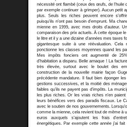
nécessité ont flambé (ceux des œufs, de l'huile 
par exemple continuer à grimper). Aucun petit 
plus. Seuls les riches peuvent encore s'off
puisqu'ils n'ont pas besoin d'emprunt. Ma chanc
mienne en 1999, avec mes droits d'auteur. U
comparaison des prix actuels. À cette époque le 
le litre et il y a une dizaine d'années mes taxes f
gigantesque suite à une réévaluation. Cela 
ponctionne les classes moyennes quand les p
Mes impôts fonciers ont augmenté de 25%
d'habitation a disparu. Belle arnaque ! La facture
très élevée, surtout avec le boulet des em
construction de la nouvelle mairie façon G
précédente mandature. Il faut bien éponger le
gestions successives, et la moitié des ménage
faibles qu'ils ne payent pas d'impôts. La munici
les plus riches. Or les vrais riches n'en paient 
leurs bénéfices vers des paradis fiscaux. Le Ca
avec le soutien de nos gouvernements. Lorsqu'
comme la mienne, cela revient tout de même à u
euros auxquels s'ajoutent les frais d'entr
énergétiques. Par exemple cette année j'ai fait iso