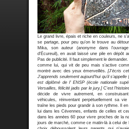
Le grand livre, épais et riche en couleurs, ne s'
se partage, pour peu qu'on le trouve au détou
Mika, son auteur (anonyme dans l'ouvrag
d'Écureuil), en avait laissé une pile en dépôt 
Pas de publicité. Il faut simplement le demander
comme lui, qui vit de peu mais s'active comm
montré avec des yeux émerveillés.
[J'écris ce
J'apprends seulement aujourd'hui qu'il s'appelle
est diplômé de l’ ENSP (école nationale sup
Versailles, félicité jadis par le jury.]
C'est l'histoi
décide de vivre autrement, en construisan
véhicules, réinventant perpétuellement sa v
traîne les pieds pour grandir à son rythme. Il e
lui dans les Cévennes, enfants de celles et ceux
dans les années 60 pour vivre proches de la na
jours de marché, comme ce matin-là à celui de Fl
choix déboussolent leurs parents qui n'ava