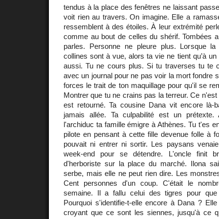
tendus à la place des fenêtres ne laissant passe
voit rien au travers. On imagine. Elle a ramass
ressemblent à des étoiles. À leur extrémité per
comme au bout de celles du shérif. Tombées 
parles. Personne ne pleure plus. Lorsque la
collines sont à vue, alors ta vie ne tient qu’à un f
aussi. Tu ne cours plus. Si tu traverses tu te c
avec un journal pour ne pas voir la mort fondre su
forces le trait de ton maquillage pour qu'il se r
Montrer que tu ne crains pas la terreur. Ce n'est 
est retourné. Ta cousine Dana vit encore là-b
jamais allée. Ta culpabilité est un prétexte. 
l'archiduc ta famille émigre à Athènes. Tu t'es e
pilote en pensant à cette fille devenue folle à 
pouvait ni entrer ni sortir. Les paysans venaie
week-end pour se détendre. L'oncle finit br
d'herboriste sur la place du marché. Ilona sai
serbe, mais elle ne peut rien dire. Les monstres
Cent personnes d'un coup. C'était le nomb
semaine. Il a fallu celui des tigres pour que
Pourquoi s'identifie-t-elle encore à Dana ? El
croyant que ce sont les siennes, jusqu'à ce qu