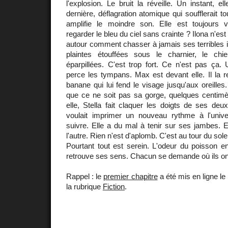
l'explosion. Le bruit la réveille. Un instant, e
dernière, déflagration atomique qui soufflerait to
amplifie le moindre son. Elle est toujours vi
regarder le bleu du ciel sans crainte ? Ilona n'es
autour comment chasser à jamais ses terribles i
plaintes étouffées sous le charnier, le chie
éparpillées. C'est trop fort. Ce n'est pas ça.
perce les tympans. Max est devant elle. Il la 
banane qui lui fend le visage jusqu'aux oreilles.
que ce ne soit pas sa gorge, quelques centimèt
elle, Stella fait claquer les doigts de ses de
voulait imprimer un nouveau rythme à l'univ
suivre. Elle a du mal à tenir sur ses jambes. El
l'autre. Rien n'est d'aplomb. C'est au tour du solei
Pourtant tout est serein. L'odeur du poisson en
retrouve ses sens. Chacun se demande où ils ont 
Rappel : le
premier chapitre
a été mis en ligne le
la rubrique
Fiction
.