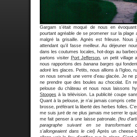
Gargam s'était moqué de nous en évoquant 
pourtant agréable de se promener sur la plage 
malgré la grisaille. Agnès est frileuse. Nous
attendant qu'il fasse meilleur. Au déjeuner nou
dans les coutumes locales, hot-dogs au barbecu
partons visiter
Port Jefferson
, un petit village
nous rapportons des
banana barges
qui fondent
adoré les glaces. Petits, nous allions à l'Igloo, 
on nous servait une verre d'eau glacée. Je ne
ne prendre que des boules au chocolat. En re
pelouse du château et nous nous laissons hy
Stooges
à la télévision. La publicité coupe sa
Quant à la pelouse, je n'ai jamais compris cette
brosse, préférant la liberté des herbes folles. C'
me suis juré de ne plus jamais me serrer le quiq
me fait penser à une laisse patronale.
(feu d'ar
paragraphe suivant en se transformant
s'allongeaient dans le ciel)
Après un cheese-bu