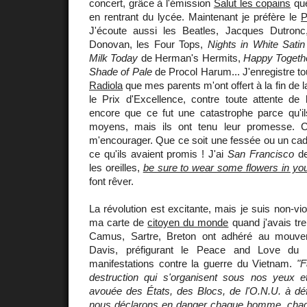
concert, grâce à l'émission
Salut les copains
que
en rentrant du lycée. Maintenant je préfère le
P
J'écoute aussi les Beatles, Jacques Dutronc
Donovan, les Four Tops,
Nights in White Satin
Milk Today
de Herman's Hermits,
Happy Togeth
Shade of Pale
de Procol Harum... J'enregistre to
Radiola
que mes parents m'ont offert à la fin de l
le Prix d'Excellence, contre toute attente de l
encore que ce fut une catastrophe parce qu'il
moyens, mais ils ont tenu leur promesse. C
m'encourager. Que ce soit une fessée ou un cadea
ce qu'ils avaient promis ! J'ai
San Francisco
de
les oreilles,
be sure to wear some flowers in you
font rêver.
La révolution est excitante, mais je suis non-viol
ma carte de
citoyen du monde
quand j'avais tre
Camus, Sartre, Breton ont adhéré au mouve
Davis, préfigurant le Peace and Love du
manifestations contre la guerre du Vietnam.
"F
destruction qui s'organisent sous nos yeux e
avouée des États, des Blocs, de l'O.N.U. à dé
nous déclarons en danger chaque homme, chaque