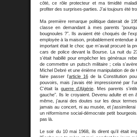
côté, ce rôle protecteur et ma timidité mal
profiter des surprises-parties. J'ai toujours été tr
Ma première remarque politique daterait de 195
classe en demandant à mes parents "pourqu
bougnoules ?". Ils avaient été choqués de l'exp
employée à la maison, probablement entendue à
important était le choc que m'avait procuré la
cars de police devant la Bourse. La nuit du 2
s'était habillé pour empêcher les généraux rebell
de commettre un putsch militaire ; cela s'avèr
Michel Debré et une énième manipulation de de G
faire passer l'
article 16
de la Constitution pour
pouvoirs, mais j'avais été impressionné par l'
C'était la
guerre d'Algérie
. Mes parents s'intitu
gauche". Ils le croyaient. Devenu adulte et en
même, j'aurai des doutes sur les deux terme
jamais au concert, ni au musée, et j'assimilerai 
un réformisme social-démocrate petit bourgeois
pas là.
Le soir du 10 mai 1968, ils dirent qu'il était im