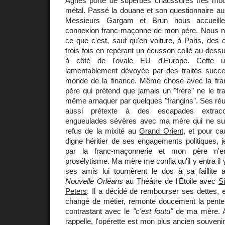
Agnès porte de superbes chaussures très mo
métal. Passé la douane et son questionnaire au
Messieurs Gargam et Brun nous accueill
connexion franc-maçonne de mon père. Nous n
ce que c'est, sauf qu'en voiture, à Paris, des
trois fois en repérant un écusson collé au-dessu
à côté de l'ovale EU d'Europe. Cette uto
lamentablement dévoyée par des traités succe
monde de la finance. Même chose avec la fr
père qui prétend que jamais un "frère" ne le trah
même arnaquer par quelques "frangins". Ses réun
aussi prétexte à des escapades extracon
engueulades sévères avec ma mère qui ne sup
refus de la mixité au
Grand Orient
, et pour ca
digne héritier de ses engagements politiques, j
par la franc-maçonnerie et mon père n'e
prosélytisme. Ma mère me confia qu'il y entra il 
ses amis lui tournèrent le dos à sa faillite 
Nouvelle Orléans
au Théâtre de l'Étoile avec
S
Peters
. Il a décidé de rembourser ses dettes, e
changé de métier, remonte doucement la pent
contrastant avec le
"c'est foutu"
de ma mère. Au
rappelle, l'opérette est mon plus ancien souveni