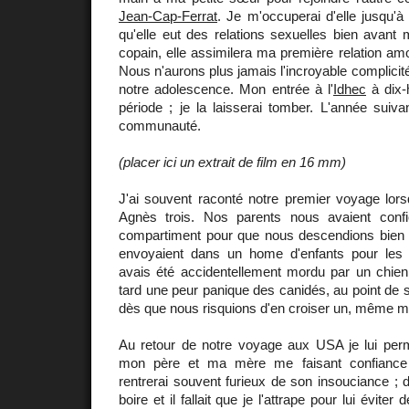
Jean-Cap-Ferrat
. Je m'occuperai d'elle jusqu'à
qu'elle eut des relations sexuelles bien avant
copain, elle assimilera ma première relation am
Nous n'aurons plus jamais l'incroyable complicit
notre adolescence. Mon entrée à l'
Idhec
à dix-h
période ; je la laisserai tomber. L'année suivan
communauté.
(placer ici un extrait de film en 16 mm)
J'ai souvent raconté notre premier voyage lors
Agnès trois. Nos parents nous avaient con
compartiment pour que nous descendions bien
envoyaient dans un home d'enfants pour le
avais été accidentellement mordu par un chien,
tard une peur panique des canidés, au point de s
dès que nous risquions d'en croiser un, même m
Au retour de notre voyage aux USA je lui perme
mon père et ma mère me faisant confiance p
rentrerai souvent furieux de son insouciance ; d
boire et il fallait que je l'attrape pour lui évit