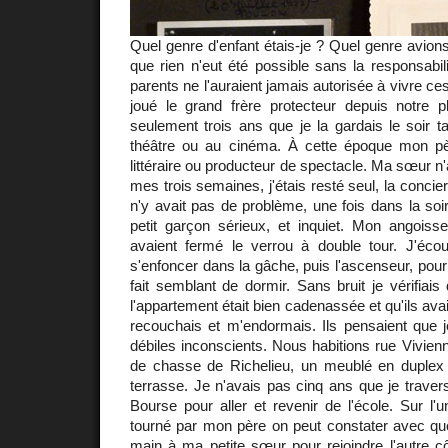
Quel genre d'enfant étais-je ? Quel genre avion
que rien n'eut été possible sans la responsabil
parents ne l'auraient jamais autorisée à vivre ces
joué le grand frère protecteur depuis notre p
seulement trois ans que je la gardais le soir ta
théâtre ou au cinéma. À cette époque mon père
littéraire ou producteur de spectacle. Ma sœur n
mes trois semaines, j'étais resté seul, la concier
n'y avait pas de problème, une fois dans la soir
petit garçon sérieux, et inquiet. Mon angoisse
avaient fermé le verrou à double tour. J'éco
s'enfoncer dans la gâche, puis l'ascenseur, pour
fait semblant de dormir. Sans bruit je vérifiais
l'appartement était bien cadenassée et qu'ils avai
recouchais et m'endormais. Ils pensaient que j
débiles inconscients. Nous habitions rue Vivien
de chasse de Richelieu, un meublé en duplex
terrasse. Je n'avais pas cinq ans que je travers
Bourse pour aller et revenir de l'école. Sur l
tourné par mon père on peut constater avec quel
main à ma petite sœur pour rejoindre l'autre c