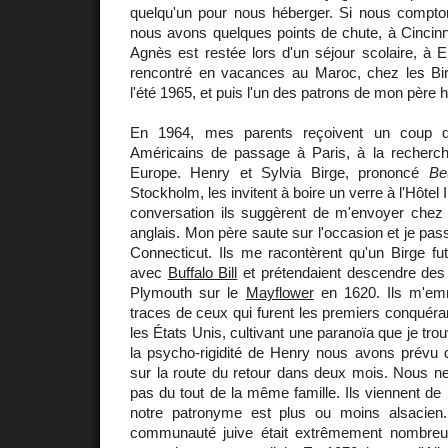
quelqu'un pour nous héberger. Si nous compto
nous avons quelques points de chute, à Cincinn
Agnès est restée lors d'un séjour scolaire, à 
rencontré en vacances au Maroc, chez les Bir
l'été 1965, et puis l'un des patrons de mon père h
En 1964, mes parents reçoivent un coup 
Américains de passage à Paris, à la recherch
Europe. Henry et Sylvia Birge, prononcé
Be
Stockholm, les invitent à boire un verre à l'Hôtel 
conversation ils suggèrent de m'envoyer chez
anglais. Mon père saute sur l'occasion et je pass
Connecticut. Ils me racontèrent qu'un Birge fu
avec
Buffalo Bill
et prétendaient descendre des 
Plymouth sur le
Mayflower
en 1620. Ils m'emm
traces de ceux qui furent les premiers conquéra
les États Unis, cultivant une paranoïa que je trou
la psycho-rigidité de Henry nous avons prévu d'a
sur la route du retour dans deux mois. Nous
pas du tout de la même famille. Ils viennent de
notre patronyme est plus ou moins alsacie
communauté juive était extrêmement nombreu