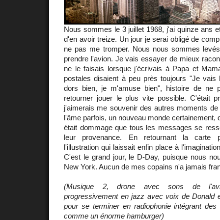
Nous sommes le 3 juillet 1968, j'ai quinze ans e
d'en avoir treize. Un jour je serai obligé de com
ne pas me tromper. Nous nous sommes levés
prendre l'avion. Je vais essayer de mieux racon
ne le faisais lorsque j'écrivais à Papa et Mam
postales disaient à peu près toujours "Je vais 
dors bien, je m'amuse bien", histoire de ne p
retourner jouer le plus vite possible. C'était 
j'aimerais me souvenir des autres moments de 
l'âme parfois, un nouveau monde certainement, de
était dommage que tous les messages se resse
leur provenance. En retournant la carte p
l'illustration qui laissait enfin place à l'imaginati
C'est le grand jour, le D-Day, puisque nous no
New York. Aucun de mes copains n'a jamais franch
(Musique 2, drone avec sons de l'avi
progressivement en jazz avec voix de Donald e
pour se terminer en radiophonie intégrant des
comme un énorme hamburger)