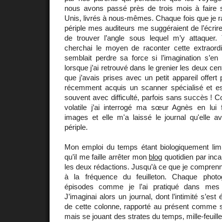
nous avons passé près de trois mois à faire s
Unis, livrés à nous-mêmes. Chaque fois que je ra
périple mes auditeurs me suggéraient de l’écrire
de trouver l’angle sous lequel m’y attaquer. T
cherchai le moyen de raconter cette extraord
semblait perdre sa force si l’imagination s’en
lorsque j’ai retrouvé dans le grenier les deux cen
que j’avais prises avec un petit appareil offert
récemment acquis un scanner spécialisé et e
souvent avec difficulté, parfois sans succès 
volatile j’ai interrogé ma sœur Agnès en lui
images et elle m'a laissé le journal qu'elle a
périple.
Mon emploi du temps étant biologiquement limit
qu’il me faille arrêter mon
blog
quotidien par inca
les deux rédactions. Jusqu’à ce que je comprenne
à la fréquence du feuilleton. Chaque photo
épisodes comme je l’ai pratiqué dans mes 
J’imaginai alors un journal, dont l’intimité s’es
de cette colonne, rapporté au présent comme s
mais se jouant des strates du temps, mille-feuill