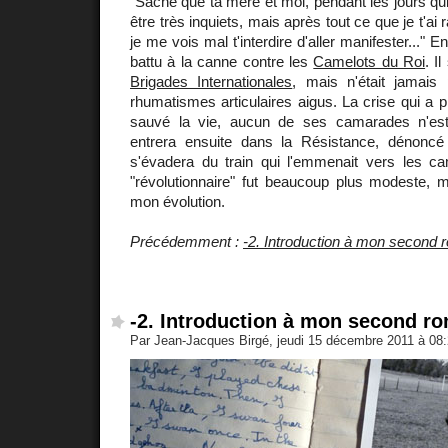
"Sache que ta mère et moi, pendant les jours qui
être très inquiets, mais après tout ce que je t'a
je me vois mal t'interdire d'aller manifester..." 
battu à la canne contre les
Camelots du Roi
. I
Brigades Internationales
, mais n'était jamais
rhumatismes articulaires aigus. La crise qui a p
sauvé la vie, aucun de ses camarades n'est
entrera ensuite dans la Résistance, dénoncé il
s'évadera du train qui l'emmenait vers les ca
"révolutionnaire" fut beaucoup plus modeste, 
mon évolution.
Précédemment :
-2. Introduction à mon second
-2. Introduction à mon second r
Par Jean-Jacques Birgé, jeudi 15 décembre 2011 à 08