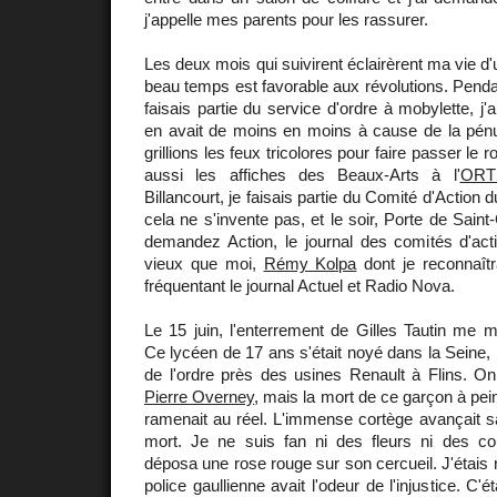
j'appelle mes parents pour les rassurer.
Les deux mois qui suivirent éclairèrent ma vie d'u
beau temps est favorable aux révolutions. Pendan
faisais partie du service d'ordre à mobylette, j'ar
en avait de moins en moins à cause de la pénu
grillions les feux tricolores pour faire passer le ro
aussi les affiches des Beaux-Arts à l'
ORT
Billancourt, je faisais partie du Comité d'Action
cela ne s'invente pas, et le soir, Porte de Saint-
demandez Action, le journal des comités d'act
vieux que moi,
Rémy Kolpa
dont je reconnaîtr
fréquentant le journal Actuel et Radio Nova.
Le 15 juin, l'enterrement de Gilles Tautin me m
Ce lycéen de 17 ans s'était noyé dans la Seine, 
de l'ordre près des usines Renault à Flins. On
Pierre Overney
, mais la mort de ce garçon à pe
ramenait au réel. L'immense cortège avançait sa
mort. Je ne suis fan ni des fleurs ni des c
déposa une rose rouge sur son cercueil. J'étais 
police gaullienne avait l'odeur de l'injustice. C'é