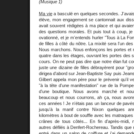
(Musique 1)
Ma vie
a basculé en quelques secondes. J'avais 
élève, mon engagement se cantonnait aux dis
avait souvent rédigées à ma place et qui avaien
des questions morales. Et puis tout à coup, je s
ovationné, et je m'entends hurler "Tous à La Fonta
de filles à côté du nôtre. La mixité sera l'un des
Nous marchons. Nous enfonçons les portes et 
quatre dans les étages, ouvrant les portes des s
cours. On ne peut pas dire que notre élan fut c
juste une dizaine de filles débrayèrent pour "gros
dirigea d'abord sur Jean-Baptiste Say puis Jeans
Gilbert appela mon père pour le prévenir qu'il v
"à la tête d'une manifestation" rue de la Pompe o
d'une boutique. Nous avons marché et no
beaucoup et nous courrons, ah ça, nous avon
ces années ! Je n'étais pas un lanceur de pavés,
jusqu'à la manif contre Nixon quelques an
kilomètres à bout de souffle avec les matraques q
crânes de tous côtés... En fin d'après-midi, n
autres défilés à Denfert-Rochereau. Tandis que n
entré dans un salon de coiffure et j'ai demandé 