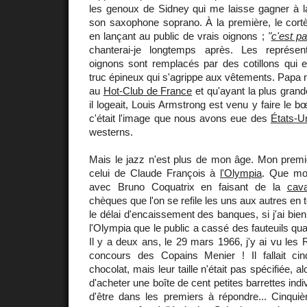
les genoux de Sidney qui me laisse gagner à la
son saxophone soprano. À la première, le cortè
en lançant au public de vrais oignons ;
"
c'est p
chanterai-je longtemps après. Les représent
oignons sont remplacés par des cotillons qui e
truc épineux qui s'agrippe aux vêtements. Papa no
au
Hot-Club de France
et qu'ayant la plus grand
il logeait, Louis Armstrong est venu y faire le 
c'était l'image que nous avons eue des
États-U
westerns.
Mais le jazz n'est plus de mon âge. Mon premier
celui de Claude François à
l'Olympia
. Que mon
avec Bruno Coquatrix en faisant de la
cava
chèques que l'on se refile les uns aux autres en t
le délai d'encaissement des banques, si j'ai bie
l'Olympia que le public a cassé des fauteuils qu
Il y a deux ans, le 29 mars 1966, j'y ai vu les 
concours des Copains Menier ! Il fallait ci
chocolat, mais leur taille n'était pas spécifiée, 
d'acheter une boîte de cent petites barrettes ind
d'être dans les premiers à répondre... Cinqu