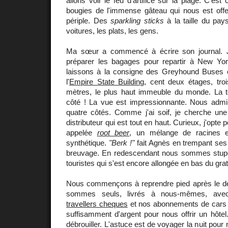
allons voir le feu d'artifice sur la plage. C'es
bougies de l'immense gâteau qui nous est offer
périple. Des
sparkling sticks
à la taille du pay
voitures, les plats, les gens.
Ma sœur a commencé à écrire son journal. 
préparer les bagages pour repartir à New Yo
laissons à la consigne des Greyhound Buses 
l'
Empire State Building
, cent deux étages, tro
mètres, le plus haut immeuble du monde. La tou
côté ! La vue est impressionnante. Nous admiro
quatre côtés. Comme j'ai soif, je cherche un
distributeur qui est tout en haut. Curieux, j'opte
appelée
root beer
, un mélange de racines e
synthétique.
"Berk !"
fait Agnès en trempant ses
breuvage. En redescendant nous sommes stupé
touristes qui s'est encore allongée en bas du gratt
Nous commençons à reprendre pied après le dé
sommes seuls, livrés à nous-mêmes, ave
travellers cheques
et nos abonnements de cars
suffisamment d'argent pour nous offrir un hôtel.
débrouiller. L'astuce est de voyager la nuit pour