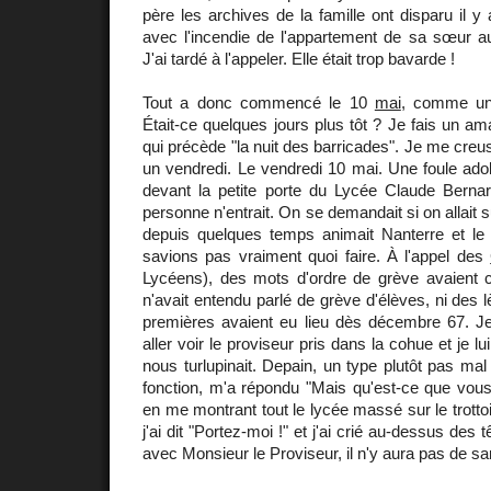
père les archives de la famille ont disparu il y
avec l'incendie de l'appartement de sa sœur a
J'ai tardé à l'appeler. Elle était trop bavarde !
Tout a donc commencé le 10
mai
, comme un
Était-ce quelques jours plus tôt ? Je fais un a
qui précède "la nuit des barricades". Je me creu
un vendredi. Le vendredi 10 mai. Une foule adol
devant la petite porte du Lycée Claude Berna
personne n'entrait. On se demandait si on allait
depuis quelques temps animait Nanterre et le q
savions pas vraiment quoi faire. À l'appel des
Lycéens), des mots d'ordre de grève avaient c
n'avait entendu parlé de grève d'élèves, ni des 
premières avaient eu lieu dès décembre 67. 
aller voir le proviseur pris dans la cohue et je lu
nous turlupinait. Depain, un type plutôt pas mal 
fonction, m'a répondu "Mais qu'est-ce que vous
en me montrant tout le lycée massé sur le trottoir.
j'ai dit "Portez-moi !" et j'ai crié au-dessus des 
avec Monsieur le Proviseur, il n'y aura pas de san