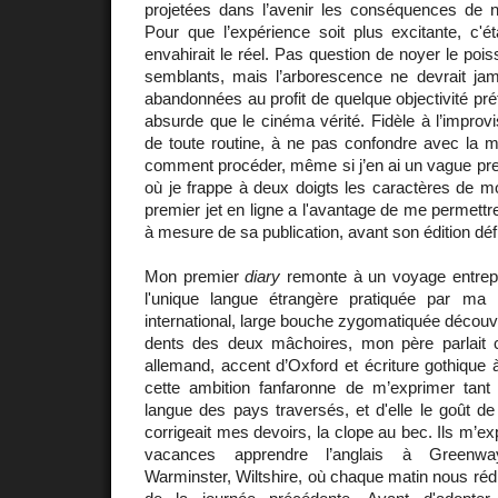
projetées dans l’avenir les conséquences de no
Pour que l’expérience soit plus excitante, c'éta
envahirait le réel. Pas question de noyer le poi
semblants, mais l’arborescence ne devrait jama
abandonnées au profit de quelque objectivité pr
absurde que le cinéma vérité. Fidèle à l’improv
de toute routine, à ne pas confondre avec la m
comment procéder, même si j’en ai un vague p
où je frappe à deux doigts les caractères de mo
premier jet en ligne a l'avantage de me permettre 
à mesure de sa publication, avant son édition défi
Mon premier
diary
remonte à un voyage entrepr
l'unique langue étrangère pratiquée par ma
international, large bouche zygomatiquée découv
dents des deux mâchoires, mon père parlait 
allemand, accent d’Oxford et écriture gothique à 
cette ambition fanfaronne de m’exprimer tan
langue des pays traversés, et d'elle le goût de 
corrigeait mes devoirs, la clope au bec. Ils m’ex
vacances apprendre l’anglais à Greenwa
Warminster, Wiltshire, où chaque matin nous ré