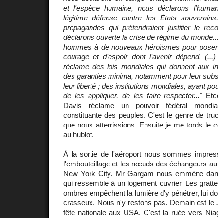
et l'espèce humaine, nous déclarons l'human
légitime défense contre les États souverains,
propagandes qui prétendraient justifier le rec
déclarons ouverte la crise de régime du monde...
hommes à de nouveaux héroïsmes pour poser l
courage et d'espoir dont l'avenir dépend. (..
réclame des lois mondiales qui donnent aux in
des garanties minima, notamment pour leur subsis
leur liberté ; des institutions mondiales, ayant pou
de les appliquer, de les faire respecter..."
Etcé
Davis réclame un pouvoir fédéral mondi
constituante des peuples. C'est le genre de tru
que nous atterrissions. Ensuite je me tords le c
au hublot.
À la sortie de l'aéroport nous sommes impressi
l'embouteillage et les nœuds des échangeurs auto
New York City. Mr Gargam nous emmène dans
qui ressemble à un logement ouvrier. Les gratte-c
ombres empêchent la lumière d'y pénétrer, lui d
crasseux. Nous n'y restons pas. Demain est le 
fête nationale aux USA. C'est la ruée vers Nia