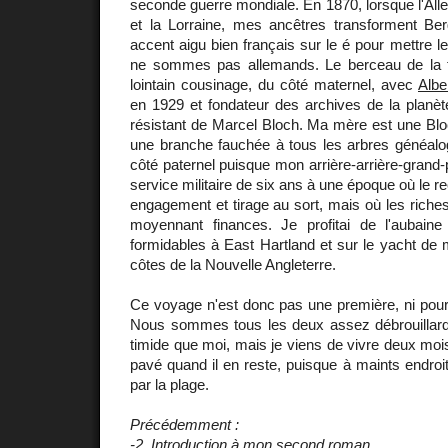
seconde guerre mondiale. En 1870, lorsque l'Al
et la Lorraine, mes ancêtres transforment Be
accent aigu bien français sur le é pour mettre le
ne sommes pas allemands. Le berceau de la f
lointain cousinage, du côté maternel, avec
Albe
en 1929 et fondateur des archives de la planèt
résistant de Marcel Bloch. Ma mère est une Bloch
une branche fauchée à tous les arbres généalog
côté paternel puisque mon arrière-arrière-grand-
service militaire de six ans à une époque où le re
engagement et tirage au sort, mais où les riches
moyennant finances. Je profitai de l'aubain
formidables à East Hartland et sur le yacht de
côtes de la Nouvelle Angleterre.
Ce voyage n'est donc pas une première, ni pour
Nous sommes tous les deux assez débrouillar
timide que moi, mais je viens de vivre deux mois
pavé quand il en reste, puisque à maints endroit
par la plage.
Précédemment :
-2. Introduction à mon second roman