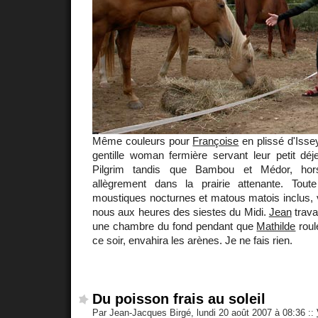
Même couleurs pour
Françoise
en plissé d'Iss
gentille woman fermière servant leur petit déj
Pilgrim tandis que Bambou et Médor, ho
allègrement dans la prairie attenante. Tout
moustiques nocturnes et matous matois inclus, vo
nous aux heures des siestes du Midi.
Jean
travai
une chambre du fond pendant que
Mathilde
roul
ce soir, envahira les arènes. Je ne fais rien.
Du poisson frais au soleil
Par Jean-Jacques Birgé, lundi 20 août 2007 à 08:36
::