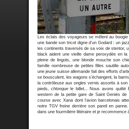
Les éclats des voyageurs se mêlent au boogie w
une bande son tricot digne d'un Godard : un ja
les continents traversés de sa voix de stentor, u
black aident une vieille dame peroxydée en la 
pleine de lingots, une blonde mouche son c
famille nombreuse de petites filles sautille aut
une jeune suisse allemande fait des efforts d'arti
se bousculent, les wagons s'échangent, la barmai
la contrôleuse aux ongles vernis assortis à son 
pieds,
chtonque
le billet... Nous avons quitté
western de la petite gare de Saint Geniès de M
course avec Xana dont l'avion barcelonais atte
notre TGV freine derrière son pareil en panne.
dans une fourmilière littéraire et je recommence à