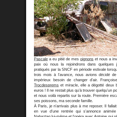
Pascale
a eu pitié de mes
oignons
et nous a inv
paix où nous la rejoindrons dans quelques 
pratiqués par la SNCF en période estivale lorsqu
trois mois à l'avance, nous avions décidé d
impérieux besoin de changer d'air. François
Trocdesprems
et miracle, elle a dégotté deux b
euros ! Il ne restait plus qu'à trouver quelqu'un 
et nous voilà repartis sur la route. Première esca
ses poissons, ma seconde famille.
À Paris, je n'arrivais plus à me reposer. Il fallai
en vue d'une rentrée qui s'annonce animée :
Nabaztag
lui-même et
l'opéra
avec Antoine qui ré