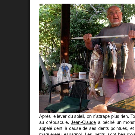
Après le lever du soleil, on n'attrape plus rien. 
au crépuscule.
Jean-Claude
a pêché un monstr
appelé denti à cause de ses dents pointues, et
maquereau espagnol. Les petits sont beaucou