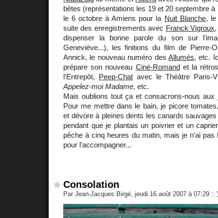
bêtes (représentations les 19 et 20 septembre 
le 6 octobre à Amiens pour la
Nuit Blanche
, l
suite des enregistrements avec
Franck Vigroux
,
dispenser la bonne parole du son sur l'ima
Geneviève...), les finitions du film de Pierre
Annick, le nouveau numéro des
Allumés
, etc. 
prépare son nouveau
Ciné-Romand
et la rétro
l'Entrepôt,
Peep-Chat
avec le Théâtre Paris-Vil
Appelez-moi Madame
, etc.
Mais oublions tout ça et consacrons-nous aux joi
Pour me mettre dans le bain, je picore tomates, 
et dévore à pleines dents les canards sauvages q
pendant que je plantais un poivrier et un caprie
pêche à cinq heures du matin, mais je n'ai pas
pour l'accompagner...
Consolation
Par Jean-Jacques Birgé, jeudi 16 août 2007 à 07:29
::