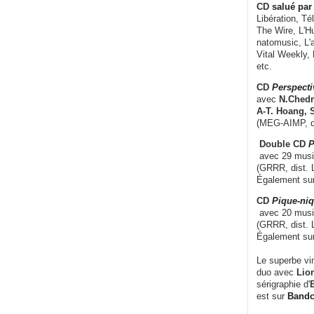
CD
salué par 
Libération, Té
The Wire, L'H
natomusic, L'a
Vital Weekly,
etc.
CD
Perspecti
avec
N.Chedm
A-T. Hoang, 
(MEG-AIMP, d
Double CD
P
avec 29 music
(GRRR, dist. L
Également su
CD
Pique-niq
avec 20 musi
(GRRR, dist. 
Également su
Le superbe vi
duo avec
Lion
sérigraphie d'
E
est sur
Band