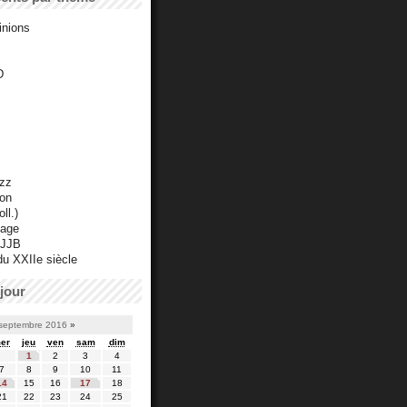
inions
D
azz
ton
ll.)
mage
 JJB
du XXIIe siècle
jour
septembre 2016
»
er
jeu
ven
sam
dim
1
2
3
4
7
8
9
10
11
14
15
16
17
18
21
22
23
24
25