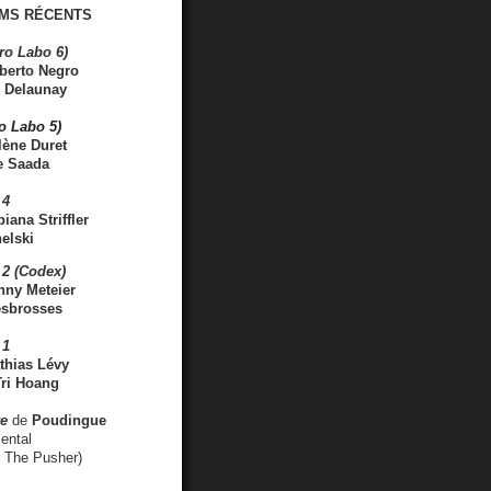
MS RÉCENTS
ro Labo 6)
berto Negro
 Delaunay
ro Labo 5)
lène Duret
e Saada
 4
iana Striffler
elski
2 (Codex)
nny Meteier
esbrosses
 1
thias Lévy
ri Hoang
ve
de
Poudingue
ental
. The Pusher)