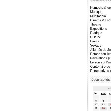
Humeurs & op
Musique
Multimedia
Cinéma & DV
Théâtre
Expositions
Pratique
Cuisine
Perso
Voyage
Allumés du J
Roman-feuille
Révélations (co
Le son sur l'i
Centenaire de
Perspectives 
Jour après 
«
lun
mar
m
5
6
12
13
19
20