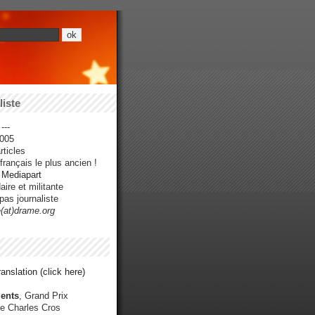
iste
---
005
ticles
rançais le plus ancien !
r Mediapart
ire et militante
pas journaliste
e(at)drame.org
anslation (click here)
ents
, Grand Prix
e Charles Cros