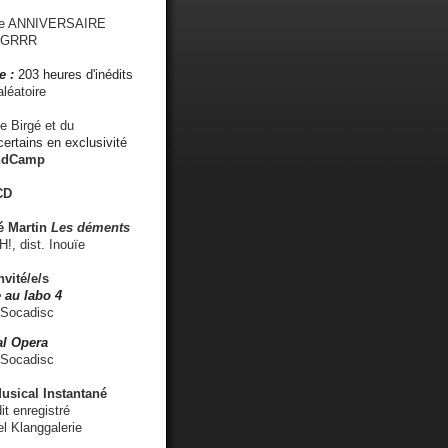
me ANNIVERSAIRE
s GRRR
e :
203 heures d'inédits
léatoire
e Birgé et du
ertains en exclusivité
ndCamp
CD
é
Martin
Les déments
 dist. Inouïe
nvité/e/s
 au labo 4
 Socadisc
l Opera
 Socadisc
sical Instantané
dit enregistré
el Klanggalerie