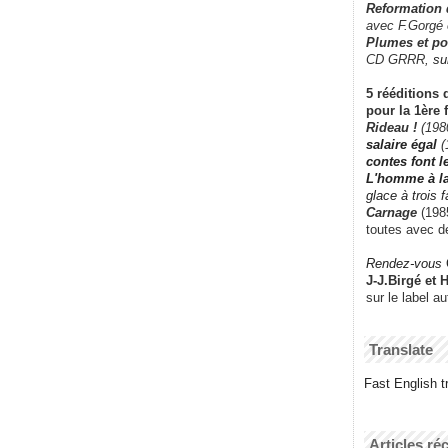
Reformation
avec F.Gorgé
Plumes et po
CD GRRR,
su
5 rééditions 
pour la 1ère 
Rideau !
(198
salaire égal
(
contes font 
L'homme à l
glace à trois 
Carnage
(1985
toutes avec d
Rendez-vous
J-J.Birgé et 
sur le label a
Translate
Fast English tr
Articles ré