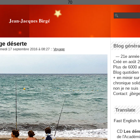
70
Jean-Jacques Birgé
age déserte
Blog général
amedi 17 septembre 2016 à 08:27
::
Voyage
--- 21e année 
Créé en août 2
Plus de 6000 ar
Blog quotidien f
+ en miroir su
chronique solida
non je ne suis 
Contact:
jjbirg
Translate
Fast English tr
CD
Les dém
de l'Académi