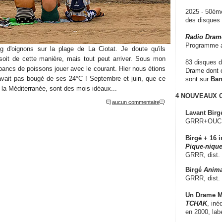
2025 - 50è
des disque
Radio Dram
Programme a
g d'oignons sur la plage de La Ciotat. Je doute qu'ils
soit de cette manière, mais tout peut arriver. Sous mon
83 disques d
bancs de poissons jouer avec le courant. Hier nous étions
Drame dont c
'avait pas bougé de ses 24°C ! Septembre et juin, que ce
sont sur
Ba
 la Méditerranée, sont des mois idéaux...
4 NOUVEAUX
aucun commentaire
Lavant Birg
GRRR+OUCH!,
Birgé + 16 i
Pique-nique
GRRR, dist.
Birgé
Anima
GRRR, dist.
Un Drame Mu
TCHAK
, iné
en 2000, lab