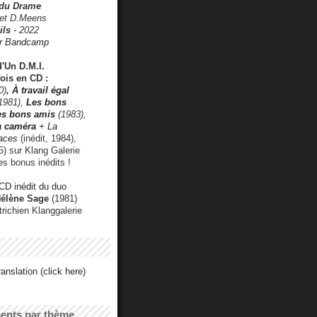
 du Drame
 et D.Meens
ils
- 2022
r Bandcamp
d'Un D.M.I.
fois en CD :
0)
,
À travail égal
1981),
Les bons
les bons amis
(1983),
a caméra
+ La
faces
(inédit, 1984),
) sur Klang Galerie
es bonus inédits !
CD inédit du duo
Hélène Sage
(1981)
utrichien Klanggalerie
anslation (click here)
cents par thème