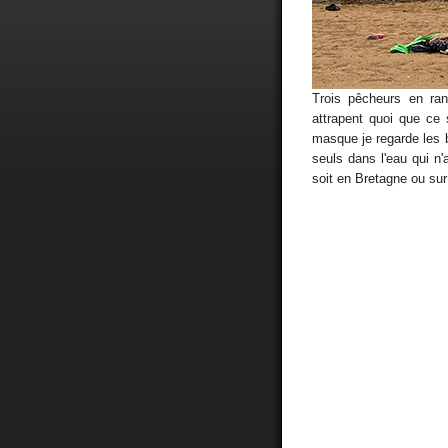
Trois pêcheurs en ran
attrapent quoi que ce 
masque je regarde les 
seuls dans l'eau qui n
soit en Bretagne ou sur