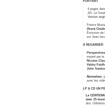
PORTRAIT
6 pages dans
d'A. Le Gouë
Version angl
France Musiqu
Ocora Couleu
Émission de F
sur Jean-Jacq
À REGARDER
Perspectives
inspiré par le 
Nicolas Claus
Valéry Faidhe
John Sanbo
Nonselves
, 
avec les vid
LP & CD
UN P
Le CENTENAI
avec 15 musi
dist. Orkhêst