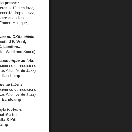
la presse :
lérama, CitizenJazz,
umanité, Impro Jazz,
utre quotidien,
 France Musique,
ves du XXIIe siècle
ail, J-F. Vrod,
S. Lemêtre
...
ist.Word and Sound)
ique-nique au labo
iennes et musiciens
es Allumés du Jazz)
r
Bandcamp
ue au labo 3
ciennes et musiciens
Les Allumés du Jazz)
r
Bandcamp
nyle
Fictions
el Martin
lla & Pitr
camp