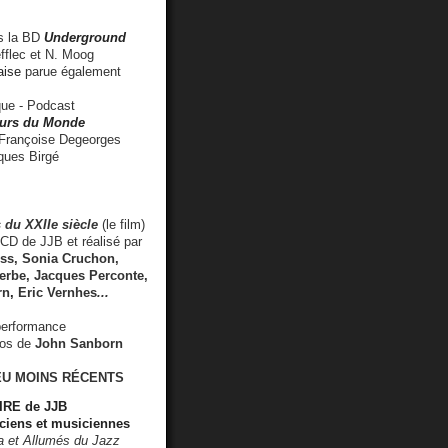
 la BD
Underground
fflec et N. Moog
aise
parue également
e - Podcast
rs du Monde
rançoise Degeorges
ues Birgé
 du XXIIe siècle
(le film)
CD de JJB et réalisé par
s, Sonia Cruchon,
rbe, Jacques Perconte,
rn
,
Eric Vernhes
...
performance
éos de
John Sanborn
EU MOINS RÉCENTS
RE de JJB
ciens et musiciennes
ra et Allumés du Jazz