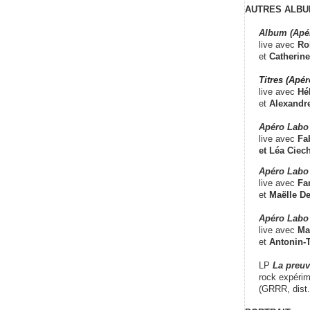
AUTRES ALBU
Album (Apé
live avec
Ro
et
Catherine
Titres (Apé
live avec
Hé
et
Alexandr
Apéro Labo
live avec
Fab
et
Léa Ciech
Apéro Labo 
live avec
Fa
et
Maëlle D
Apéro Labo
live avec
Ma
et
Antonin-T
LP
La preu
rock expérim
(GRRR, dist