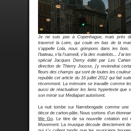
Je ne suis pas à Copenhague, mais près de
traversé la Loire, qui coule en bas de la ma
s'appelle Lola, nous grimpons dans les bois. L
l'bateau, v'la l'samedi, v'la des matelots... J'ai t
spécial Jacques Demy édité par Les Cahie
direction de Thierry Jousse, j'y reviendrai cert
fleurs des champs qui sont de toutes les couleurs.
republie cet article du 16 juillet 2012 qui fait su
récemment. La mémoire se travaille comme les a
aussi de réactualiser les liens hypertexte que s
son miroir sur Mediapart autorisent.
La nuit tombe sur Nørrebrogade comme une to
décor de carton-pâte. Nous sortons d'un étonnant
We Go
. Le titre de sa nouvelle création est 
Movement
. La musique découle directement d
qui s'y collent tandis que les musiciens boug