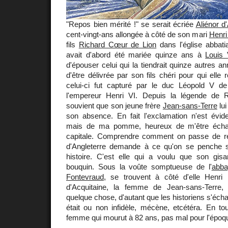
"Repos bien mérité !" se serait écriée
Aliénor d
cent-vingt-ans allongée à côté de son mari
Henri
fils
Richard Cœur de Lion
dans l'église abbati
avait d'abord été mariée quinze ans à
Louis 
d'épouser celui qui la tiendrait quinze autres a
d'être délivrée par son fils chéri pour qui elle 
celui-ci fut capturé par le duc Léopold V d
l'empereur Henri VI. Depuis la légende de
souvient que son jeune frère
Jean-sans-Terre
lui
son absence. En fait l'exclamation n'est évi
mais de ma pomme, heureux de m'être écha
capitale. Comprendre comment on passe de re
d'Angleterre demande à ce qu'on se penche s
histoire. C'est elle qui a voulu que son gis
bouquin. Sous la voûte somptueuse de l'
abba
Fontevraud
, se trouvent à côté d'elle Henri I
d'Acquitaine, la femme de Jean-sans-Terre,
quelque chose, d'autant que les historiens s'échar
était ou non infidèle, mécène, etcétéra. En to
femme qui mourut à 82 ans, pas mal pour l'époqu