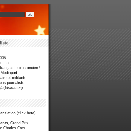
iste
---
005
ticles
rançais le plus ancien !
r Mediapart
ire et militante
pas journaliste
e(at)drame.org
anslation (click here)
ents
, Grand Prix
e Charles Cros