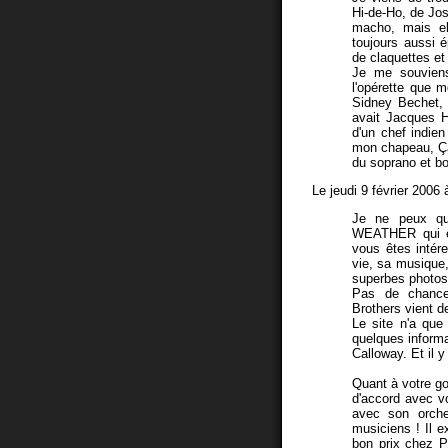
Hi-de-Ho, de Josh
macho, mais el
toujours aussi 
de claquettes et
Je me souviens
l'opérette que m
Sidney Bechet, e
avait Jacques Hi
d'un chef indien
mon chapeau, Ça 
du soprano et bo
Le jeudi 9 février 2006
Je ne peux qu
WEATHER qui es
vous êtes intére
vie, sa musique,
superbes photos
Pas de chance
Brothers vient d
Le site n'a que
quelques informa
Calloway. Et il y
Quant à votre g
d'accord avec vo
avec son orches
musiciens ! Il e
bon prix chez P