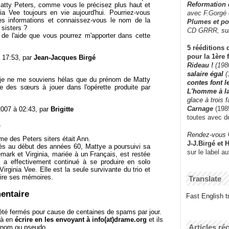
Reformation
Matty Peters, comme vous le précisez plus haut et
ia Vee toujours en vie aujourd'hui. Pourriez-vous
avec F.Gorgé
s informations et connaissez-vous le nom de la
Plumes et po
 sisters ?
CD GRRR,
su
de l'aide que vous pourrez m'apporter dans cette
5 rééditions 
pour la 1ère 
 17:53, par
Jean-Jacques Birgé
Rideau !
(198
salaire égal
(
et je ne me souviens hélas que du prénom de Matty
contes font 
le des sœurs à jouer dans l'opérette produite par
L'homme à l
glace à trois 
Carnage
(1985
2007 à 02:43, par
Brigitte
toutes avec d
,
Rendez-vous
e des Peters siters était Ann.
J-J.Birgé et 
ès au début des années 60, Mattye a poursuivi sa
sur le label a
mark et Virginia, mariée à un Français, est restée
t a effectivement continué à se produire en solo
irginia Vee. Elle est la seule survivante du trio et
crire ses mémoires.
Translate
entaire
Fast English tr
té fermés pour cause de centaines de spams par jour.
 à en
écrire en les envoyant à info(at)drame.org
et ils
Articles ré
e nom ou pseudo.