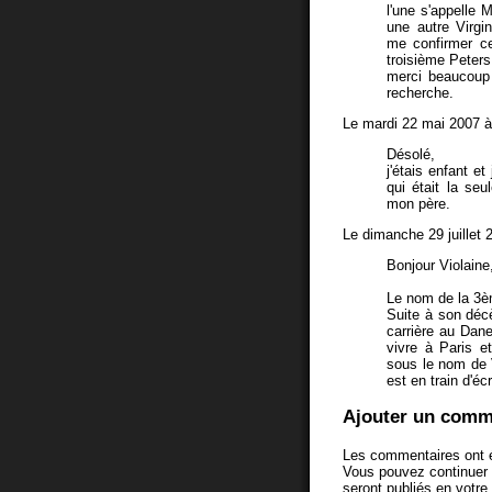
l'une s'appelle 
une autre Virgin
me confirmer ce
troisième Peters
merci beaucoup 
recherche.
Le mardi 22 mai 2007 à
Désolé,
j'étais enfant 
qui était la seu
mon père.
Le dimanche 29 juillet 
Bonjour Violaine
Le nom de la 3èm
Suite à son déc
carrière au Dane
vivre à Paris e
sous le nom de V
est en train d'é
Ajouter un comm
Les commentaires ont é
Vous pouvez continuer
seront publiés en votr