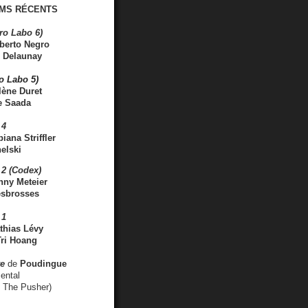
MS RÉCENTS
ro Labo 6)
berto Negro
 Delaunay
ro Labo 5)
lène Duret
e Saada
 4
iana Striffler
elski
2 (Codex)
nny Meteier
esbrosses
 1
thias Lévy
ri Hoang
ve
de
Poudingue
ental
. The Pusher)