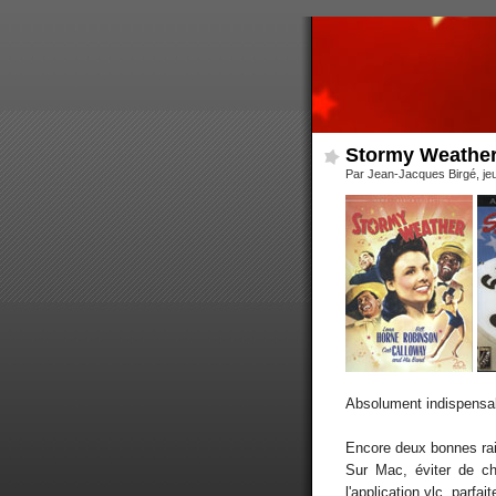
Stormy Weather
Par Jean-Jacques Birgé, jeu
Absolument indispensa
Encore deux bonnes rai
Sur Mac, éviter de ch
l'application vlc, parfai