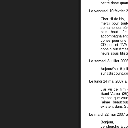
petite dose qua
Le vendredi 10 février 
Cher Hi de Ho,
merci pour tout
semaine dernière
plus haut. Je
accompagnaient 
Jones pour une 
CD port et TVA 
copain sur Amazo
neufs sous blist
Le samedi 8 juillet 200
Aujourd'hui 8 ju
sur cdiscount.co
Le lundi 14 mai 2007 à
J'ai vu ce fil
Saint-Vallier (2
raisons que vous
j'aime beaucou
existent dans S
Le mardi 22 mai 2007 à
Bonjour,
Je cherche à co