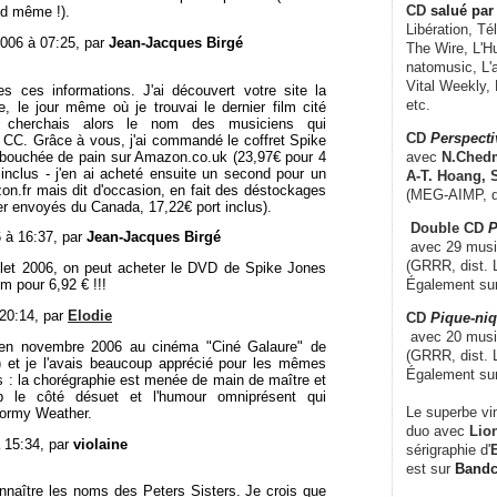
CD
salué par 
nd même !).
Libération, Té
2006 à 07:25, par
Jean-Jacques Birgé
The Wire, L'H
natomusic, L'a
Vital Weekly,
es ces informations. J'ai découvert votre site la
etc.
, le jour même où je trouvai le dernier film cité
 cherchais alors le nom des musiciens qui
CD
Perspecti
CC. Grâce à vous, j'ai commandé le coffret Spike
bouchée de pain sur Amazon.co.uk (23,97€ pour 4
avec
N.Chedm
inclus - j'en ai acheté ensuite un second pour un
A-T. Hoang, 
n.fr mais dit d'occasion, en fait des déstockages
(MEG-AIMP, d
er envoyés du Canada, 17,22€ port inclus).
Double CD
P
6 à 16:37, par
Jean-Jacques Birgé
avec 29 music
(GRRR, dist. L
illet 2006, on peut acheter le DVD de Spike Jones
Également su
m pour 6,92 € !!!
 20:14, par
Elodie
CD
Pique-niq
avec 20 musi
m en novembre 2006 au cinéma "Ciné Galaure" de
(GRRR, dist. 
6) et je l'avais beaucoup apprécié pour les mêmes
Également su
 : la chorégraphie est menée de main de maître et
p le côté désuet et l'humour omniprésent qui
Le superbe vi
tormy Weather.
duo avec
Lion
 15:34, par
violaine
sérigraphie d'
E
est sur
Band
nnaître les noms des Peters Sisters. Je crois que