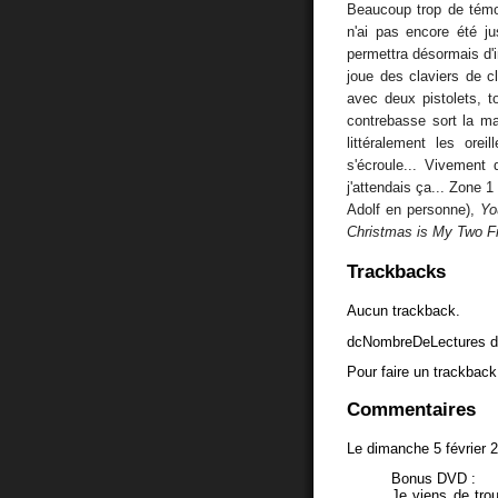
Beaucoup trop de témo
n'ai pas encore été j
permettra désormais d'
joue des claviers de c
avec deux pistolets, t
contrebasse sort la ma
littéralement les ore
s'écroule... Vivement
j'attendais ça... Zone 
Adolf en personne),
Yo
Christmas is My Two F
Trackbacks
Aucun trackback.
dcNombreDeLectures d
Pour faire un trackback 
Commentaires
Le dimanche 5 février 
Bonus DVD :
Je viens de tro