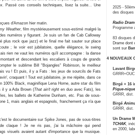
. Passé ces conseils techniques, lisez la suite... Une
2025 - 50è
des disque
Radio Dram
reçues d'Amazon hier matin.
Programme a
rmy Weather
, film mystérieusement sous-estimé malgré la
 des numéros y figurant. Je suis un fan de Cab Calloway
83 disques d
 plus rock que jazz) et le final me fait sauter sur place
Drame dont c
oute ; le voir est jubilatoire, quelle élégance, le swing
sont sur
Ba
ais rien ne vaut les numéros qu'il accompagne : la danse
4 NOUVEAUX
 montant et descendant les escaliers à coups de grands
mpter le sublime Bill "Bojangles" Robinson, le meilleur
Lavant Birg
is vu ! Et puis, il y a Fats : les jeux de sourcils de Fats
GRRR+OUCH!,
avin
', craquant ! Tout est jubilatoire, je me répète, dans ce
ion 100% Black, maginifique Lena Horne, autre star du film
Birgé + 16 i
Pique-nique
s il y a Ada Brown (
That ain't right
en duo avec Fats), les
GRRR, dist.
les, les ballets de Katherine Dunham, etc. Pas de sous-
Zone 1, mais anglais et espagnols, franchement ça n'a que
Birgé
Anima
GRRR, dist.
Un Drame Mu
c'est le documentaire sur Spike Jones, pas de sous-titres
TCHAK
, iné
de claque ! Je ne ris pas, j'ai la mâchoire qui pend
en 2000, lab
ags visuels avaient autant d'importance que la musique.