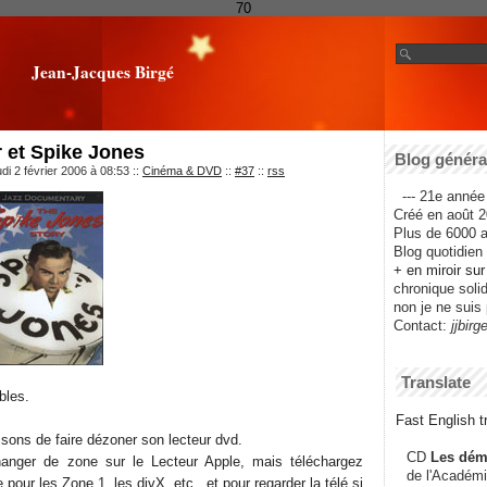
70
Jean-Jacques Birgé
 et Spike Jones
Blog général
di 2 février 2006 à 08:53
::
Cinéma & DVD
::
#37
::
rss
--- 21e année 
Créé en août 2
Plus de 6000 ar
Blog quotidien f
+ en miroir su
chronique solida
non je ne suis 
Contact:
jjbirg
Translate
bles.
Fast English tr
sons de faire dézoner son lecteur dvd.
CD
Les dém
anger de zone sur le Lecteur Apple, mais téléchargez
de l'Académi
te pour les Zone 1, les divX, etc., et pour regarder la télé si