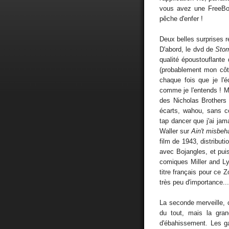
vous avez une FreeBox
pêche d'enfer !
Deux belles surprises 
D'abord, le dvd de
Sto
qualité époustouflante
(probablement mon côté
chaque fois que je l'éc
comme je l'entends ! M
des Nicholas Brothers
écarts, wahou, sans co
tap dancer que j'ai jama
Waller sur
Ain't misbeh
film de 1943, distribut
avec Bojangles, et pui
comiques Miller and Ly
titre français pour ce 
très peu d'importance...
La seconde merveille, 
du tout, mais la gran
d'ébahissement. Les g