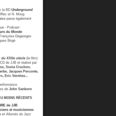
 la BD
Underground
fflec et N. Moog
aise
parue également
e - Podcast
rs du Monde
rançoise Degeorges
ues Birgé
 du XXIIe siècle
(le film)
CD de JJB et réalisé par
s, Sonia Cruchon,
rbe, Jacques Perconte,
rn
,
Eric Vernhes
...
performance
éos de
John Sanborn
EU MOINS RÉCENTS
RE de JJB
ciens et musiciennes
ra et Allumés du Jazz