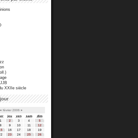
inions
D
azz
ton
ll.)
mage
 JJB
du XXIIe siècle
jour
«
février 2006
»
er
jeu
ven
sam
dim
1
2
3
4
5
8
9
10
11
12
15
16
17
18
19
22
23
24
25
26