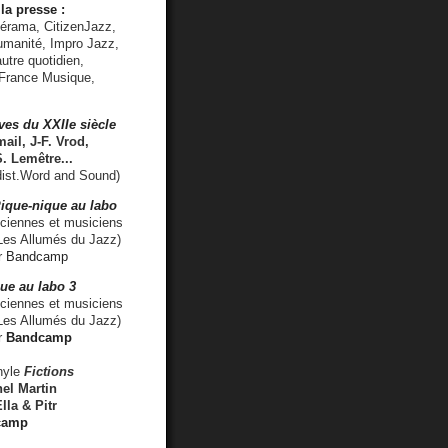
la presse :
lérama, CitizenJazz,
umanité, Impro Jazz,
utre quotidien,
 France Musique,
ves du XXIIe siècle
ail, J-F. Vrod,
S. Lemêtre
...
ist.Word and Sound)
ique-nique au labo
iennes et musiciens
es Allumés du Jazz)
r
Bandcamp
ue au labo 3
ciennes et musiciens
Les Allumés du Jazz)
r
Bandcamp
nyle
Fictions
el Martin
lla & Pitr
camp