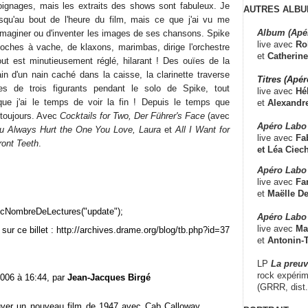
ignages, mais les extraits des shows sont fabuleux. Je
AUTRES ALBU
usqu'au bout de l'heure du film, mais ce que j'ai vu me
Album (Apé
imaginer ou d'inventer les images de ses chansons. Spike
live avec
Ro
loches à vache, de klaxons, marimbas, dirige l'orchestre
et
Catherine
out est minutieusement réglé, hilarant ! Des ouïes de la
in d'un nain caché dans la caisse, la clarinette traverse
Titres (Apé
illes de trois figurants pendant le solo de Spike, tout
live avec
Hé
 que j'ai le temps de voir la fin ! Depuis le temps que
et
Alexandr
1 toujours. Avec
Cocktails for Two, Der Führer's Face
(avec
Apéro Labo
u Always Hurt the One You Love, Laura
et
All I Want for
live avec
Fab
ront Teeth
.
et
Léa Ciech
Apéro Labo 
live avec
Fa
et
Maëlle D
cNombreDeLectures("update");
Apéro Labo
live avec
Ma
sur ce billet : http://archives.drame.org/blog/tb.php?id=37
et
Antonin-T
LP
La preu
rock expérim
2006 à 16:44, par
Jean-Jacques Birgé
(GRRR, dist
uver un nouveau film de 1947 avec Cab Calloway,