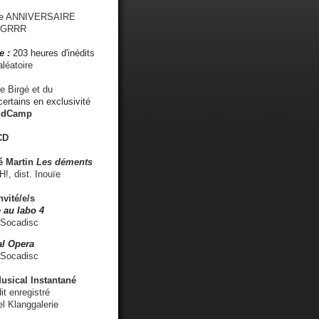
me ANNIVERSAIRE
s GRRR
e :
203 heures d'inédits
léatoire
e Birgé et du
ertains en exclusivité
ndCamp
CD
é
Martin
Les déments
 dist. Inouïe
nvité/e/s
 au labo 4
 Socadisc
l Opera
 Socadisc
sical Instantané
dit enregistré
el Klanggalerie