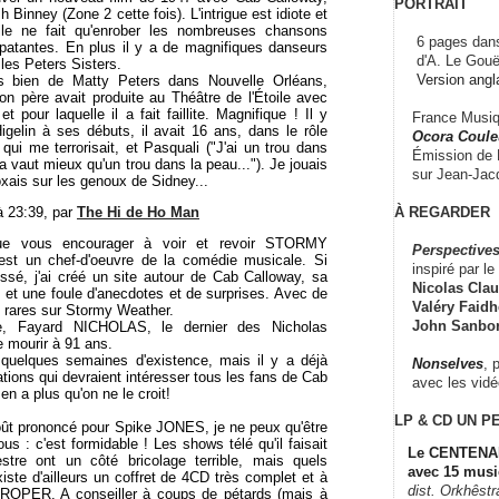
PORTRAIT
 Binney (Zone 2 cette fois). L'intrigue est idiote et
le ne fait qu'enrober les nombreuses chansons
6 pages dans
épatantes. En plus il y a de magnifiques danseurs
d'A. Le Gouë
 les Peters Sisters.
Version angl
 bien de Matty Peters dans Nouvelle Orléans,
on père avait produite au Théâtre de l'Étoile avec
t pour laquelle il a fait faillite. Magnifique ! Il y
France Musiqu
gelin à ses débuts, il avait 16 ans, dans le rôle
Ocora Couleu
 qui me terrorisait, et Pasquali ("J'ai un trou dans
Émission de F
vaut mieux qu'un trou dans la peau..."). Je jouais
sur Jean-Jacq
xais sur les genoux de Sidney...
À REGARDER
 à 23:39, par
The Hi de Ho Man
e vous encourager à voir et revoir STORMY
Perspectives
t un chef-d'oeuvre de la comédie musicale. Si
inspiré par le 
ssé, j'ai créé un site autour de Cab Calloway, sa
Nicolas Claus
 et une foule d'anecdotes et de surprises. Avec de
Valéry Faidhe
 rares sur Stormy Weather.
John Sanbo
, Fayard NICHOLAS, le dernier des Nicholas
e mourir à 91 ans.
 quelques semaines d'existence, mais il y a déjà
Nonselves
, 
tions qui devraient intéresser tous les fans de Cab
avec les vid
 en a plus qu'on ne le croit!
LP & CD
UN P
oût prononcé pour Spike JONES, je ne peux qu'être
us : c'est formidable ! Les shows télé qu'il faisait
Le CENTENAI
tre ont un côté bricolage terrible, mais quels
avec 15 musi
xiste d'ailleurs un coffret de 4CD très complet et à
dist. Orkhêst
ROPER. A conseiller à coups de pétards (mais à