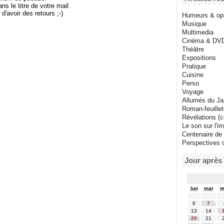
le titre de votre mail.
r d'avoir des retours ;-)
Humeurs & op
Musique
Multimedia
Cinéma & DV
Théâtre
Expositions
Pratique
Cuisine
Perso
Voyage
Allumés du J
Roman-feuille
Révélations (co
Le son sur l'i
Centenaire de
Perspectives 
Jour après 
lun
mar
m
6
7
13
14
20
21