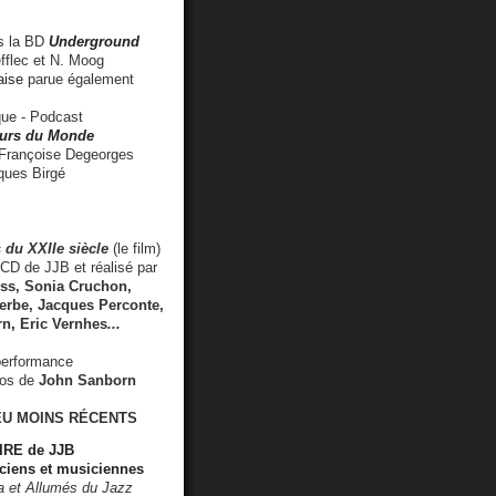
 la BD
Underground
fflec et N. Moog
aise
parue également
e - Podcast
rs du Monde
rançoise Degeorges
ues Birgé
 du XXIIe siècle
(le film)
CD de JJB et réalisé par
s, Sonia Cruchon,
rbe, Jacques Perconte,
rn
,
Eric Vernhes
...
performance
éos de
John Sanborn
EU MOINS RÉCENTS
RE de JJB
ciens et musiciennes
ra et Allumés du Jazz