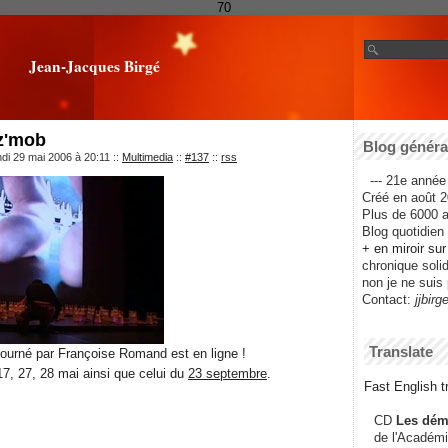
70
Jean-Jacques Birgé
az'mob
Blog général
ndi 29 mai 2006 à 20:11
::
Multimedia
::
#137
::
rss
--- 21e année 
Créé en août 2
Plus de 6000 ar
Blog quotidien f
+ en miroir su
chronique solida
non je ne suis 
Contact:
jjbirg
Translate
ourné par Françoise Romand est en ligne !
 17, 27, 28 mai ainsi que celui du
23 septembre
.
Fast English tr
CD
Les dém
de l'Académi