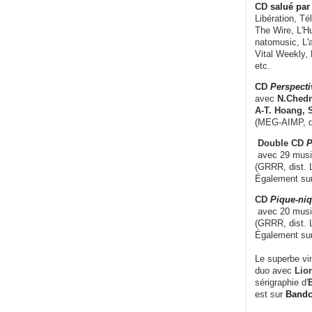
CD
salué par 
Libération, Té
The Wire, L'H
natomusic, L'a
Vital Weekly,
etc.
CD
Perspecti
avec
N.Chedm
A-T. Hoang, 
(MEG-AIMP, d
Double CD
P
avec 29 music
(GRRR, dist. L
Également su
CD
Pique-niq
avec 20 musi
(GRRR, dist. 
Également su
Le superbe vi
duo avec
Lion
sérigraphie d'
E
est sur
Band