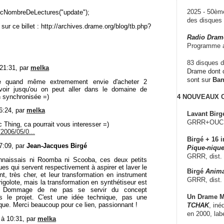
2025 - 50è
cNombreDeLectures("update");
des disque
sur ce billet : http://archives.drame.org/blog/tb.php?
Radio Dram
Programme a
83 disques d
 21:31, par
melka
Drame dont c
sont sur
Ba
 quand même extremement envie d'acheter 2
voir jusqu'ou on peut aller dans le domaine de
n synchronisée =)
4 NOUVEAUX
06:24, par
melka
Lavant Birg
GRRR+OUCH!,
 Thing, ca pourrait vous interesser =)
2006/05/0...
Birgé + 16 i
07:09, par
Jean-Jacques Birgé
Pique-nique
GRRR, dist.
nnaissais ni Roomba ni Scooba, ces deux petits
es qui servent respectivement à aspirer et laver le
Birgé
Anima
nt, très cher, et leur transformation en instrument
GRRR, dist.
igolote, mais la transformation en synthétiseur est
. Dommage de ne pas se servir du concept
Un Drame Mu
ns le projet. C'est une idée technique, pas une
que. Merci beaucoup pour ce lien, passionnant !
TCHAK
, iné
en 2000, lab
 à 10:31, par
melka