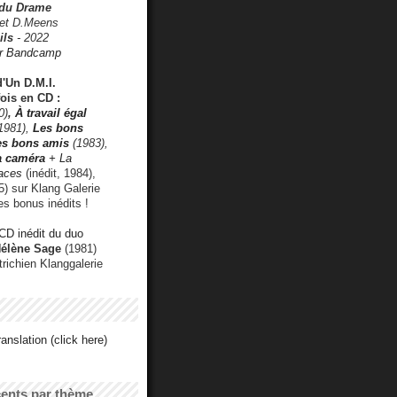
 du Drame
 et D.Meens
ils
- 2022
r Bandcamp
d'Un D.M.I.
fois en CD :
0)
,
À travail égal
1981),
Les bons
les bons amis
(1983),
a caméra
+ La
faces
(inédit, 1984),
) sur Klang Galerie
es bonus inédits !
CD inédit du duo
Hélène Sage
(1981)
utrichien Klanggalerie
anslation (click here)
cents par thème