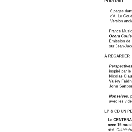
PORTRAIT
6 pages dans
d'A. Le Gouë
Version angl
France Musiqu
Ocora Couleu
Émission de F
sur Jean-Jacq
À REGARDER
Perspectives
inspiré par le 
Nicolas Claus
Valéry Faidhe
John Sanbo
Nonselves
, 
avec les vid
LP & CD
UN P
Le CENTENAI
avec 15 musi
dist. Orkhêst