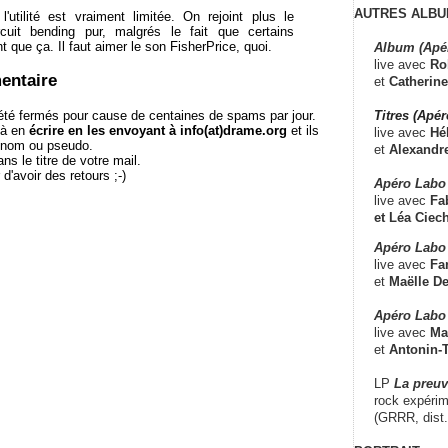
AUTRES ALBU
l'utilité est vraiment limitée. On rejoint plus le
cuit bending pur, malgrés le fait que certains
t que ça. Il faut aimer le son FisherPrice, quoi.
Album (Apé
live avec
Ro
entaire
et
Catherine
té fermés pour cause de centaines de spams par jour.
Titres (Apé
 à en
écrire en les envoyant à info(at)drame.org
et ils
live avec
Hé
e nom ou pseudo.
et
Alexandr
le titre de votre mail.
r d'avoir des retours ;-)
Apéro Labo
live avec
Fab
et
Léa Ciech
Apéro Labo 
live avec
Fa
et
Maëlle D
Apéro Labo
live avec
Ma
et
Antonin-T
LP
La preu
rock expérim
(GRRR, dist