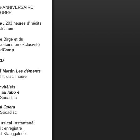
me ANNIVERSAIRE
s GRRR
e :
203 heures d'inédits
léatoire
e Birgé et du
ertains en exclusivité
ndCamp
CD
é
Martin
Les déments
 dist. Inouïe
nvité/e/s
 au labo 4
 Socadisc
l Opera
 Socadisc
sical Instantané
dit enregistré
el Klanggalerie