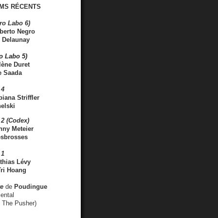
MS RÉCENTS
ro Labo 6)
berto Negro
 Delaunay
ro Labo 5)
lène Duret
e Saada
 4
iana Striffler
elski
2 (Codex)
nny Meteier
esbrosses
 1
thias Lévy
ri Hoang
ve
de
Poudingue
ental
. The Pusher)