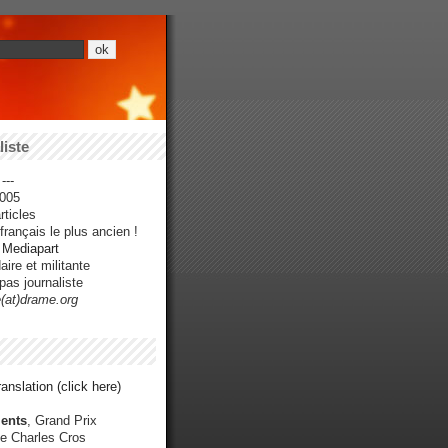
iste
---
005
ticles
rançais le plus ancien !
r Mediapart
ire et militante
pas journaliste
e(at)drame.org
anslation (click here)
ents
, Grand Prix
e Charles Cros