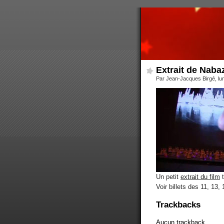
Extrait de Nab
Par Jean-Jacques Birgé, lu
Un petit
extrait du film
t
Voir billets des 11, 13,
Trackbacks
Aucun trackback.