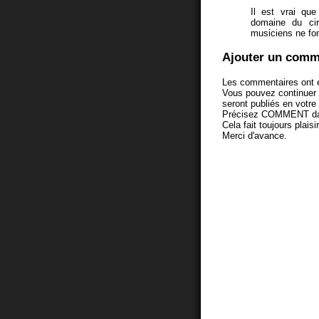
Il est vrai que 
domaine du cir
musiciens ne fon
Ajouter un comm
Les commentaires ont é
Vous pouvez continuer
seront publiés en votr
Précisez COMMENT dans 
Cela fait toujours plaisi
Merci d'avance.