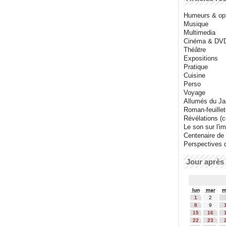
Humeurs & op
Musique
Multimedia
Cinéma & DV
Théâtre
Expositions
Pratique
Cuisine
Perso
Voyage
Allumés du J
Roman-feuille
Révélations (co
Le son sur l'i
Centenaire de
Perspectives 
Jour après 
lun
mar
m
1
2
8
9
15
16
22
23