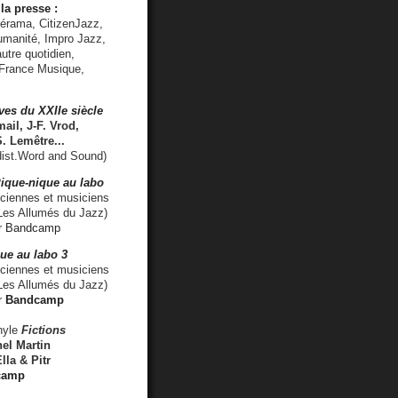
la presse :
lérama, CitizenJazz,
umanité, Impro Jazz,
utre quotidien,
 France Musique,
ves du XXIIe siècle
ail, J-F. Vrod,
S. Lemêtre
...
ist.Word and Sound)
ique-nique au labo
iennes et musiciens
es Allumés du Jazz)
r
Bandcamp
ue au labo 3
ciennes et musiciens
Les Allumés du Jazz)
r
Bandcamp
nyle
Fictions
el Martin
lla & Pitr
camp