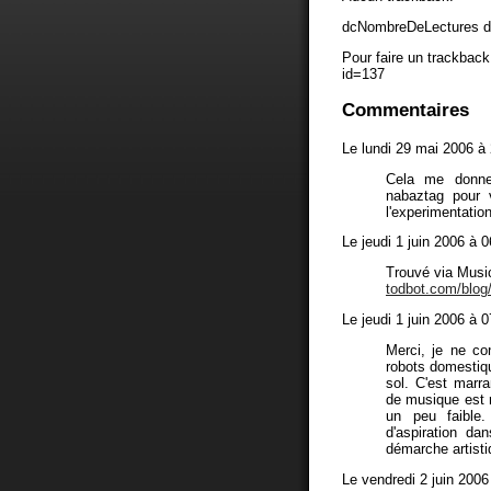
dcNombreDeLectures d
Pour faire un trackback 
id=137
Commentaires
Le lundi 29 mai 2006 à
Cela me donne
nabaztag pour 
l'experimentatio
Le jeudi 1 juin 2006 à 
Trouvé via Music
todbot.com/blog/
Le jeudi 1 juin 2006 à 
Merci, je ne co
robots domestiqu
sol. C'est marra
de musique est r
un peu faible
d'aspiration da
démarche artisti
Le vendredi 2 juin 2006