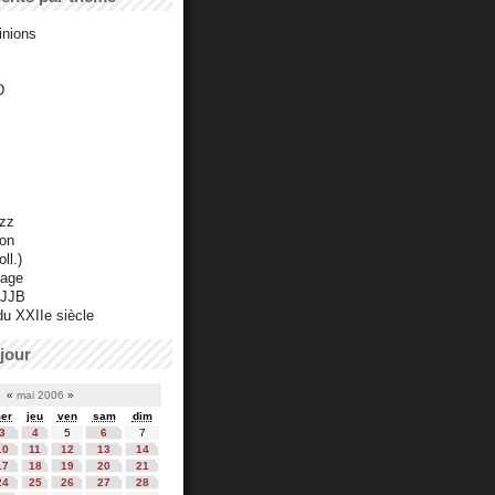
inions
D
azz
ton
ll.)
mage
 JJB
du XXIIe siècle
jour
«
mai 2006
»
er
jeu
ven
sam
dim
3
4
5
6
7
10
11
12
13
14
17
18
19
20
21
24
25
26
27
28