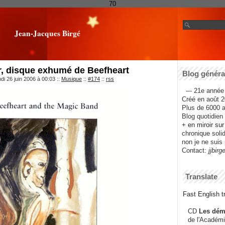
70
Jean-Jacques Birgé
r, disque exhumé de Beefheart
Blog général
di 26 juin 2006 à 00:03
::
Musique
::
#174
::
rss
--- 21e année 
Créé en août 2
Plus de 6000 ar
Blog quotidien f
+ en miroir su
chronique solida
non je ne suis 
Contact:
jjbirg
Translate
Fast English tr
CD
Les dém
de l'Académi