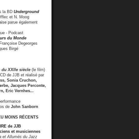
 la BD
Underground
fflec et N. Moog
aise
parue également
e - Podcast
rs du Monde
rançoise Degeorges
ues Birgé
 du XXIIe siècle
(le film)
CD de JJB et réalisé par
s, Sonia Cruchon,
rbe, Jacques Perconte,
rn
,
Eric Vernhes
...
performance
éos de
John Sanborn
EU MOINS RÉCENTS
RE de JJB
ciens et musiciennes
ra et Allumés du Jazz