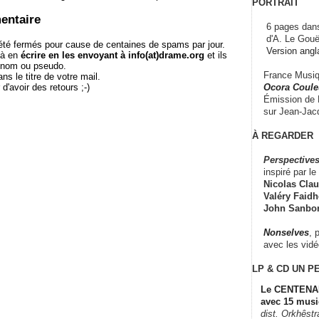
PORTRAIT
entaire
6 pages dans
d'A. Le Gouë
té fermés pour cause de centaines de spams par jour.
Version angl
 à en
écrire en les envoyant à info(at)drame.org
et ils
e nom ou pseudo.
France Musiqu
le titre de votre mail.
r d'avoir des retours ;-)
Ocora Couleu
Émission de F
sur Jean-Jacq
À REGARDER
Perspectives
inspiré par le 
Nicolas Claus
Valéry Faidhe
John Sanbo
Nonselves
, 
avec les vid
LP & CD
UN P
Le CENTENAI
avec 15 musi
dist. Orkhêst