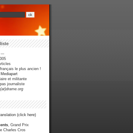
iste
---
005
ticles
rançais le plus ancien !
r Mediapart
ire et militante
pas journaliste
e(at)drame.org
anslation (click here)
ents
, Grand Prix
e Charles Cros