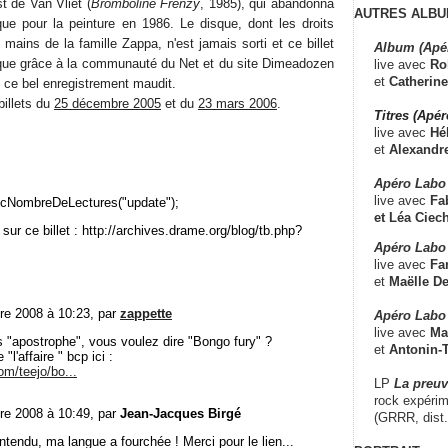
st de Van Vliet (
Bromboline Frenzy
, 1985), qui abandonna
AUTRES ALBU
que pour la peinture en 1986. Le disque, dont les droits
 mains de la famille Zappa, n'est jamais sorti et ce billet
Album (Apé
 que grâce à la communauté du Net et du site Dimeadozen
live avec
Ro
et
Catherine
rt ce bel enregistrement maudit.
billets du
25 décembre 2005
et du
23 mars 2006
.
Titres (Apé
live avec
Hé
et
Alexandr
Apéro Labo
live avec
Fab
cNombreDeLectures("update");
et
Léa Ciech
sur ce billet : http://archives.drame.org/blog/tb.php?
Apéro Labo 
live avec
Fa
et
Maëlle D
re 2008 à 10:23, par
zappette
Apéro Labo
live avec
Ma
 "apostrophe", vous voulez dire "Bongo fury" ?
et
Antonin-T
"l'affaire " bcp ici :
m/teejo/bo...
LP
La preu
rock expérim
re 2008 à 10:49, par
Jean-Jacques Birgé
(GRRR, dist
ntendu, ma langue a fourchée ! Merci pour le lien...