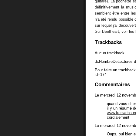
guitare). La pochette e
définitivement la musi
semblent être entre les
n'a été rendu possible
sur lequel j'ai découve
Sur Beefheart, voir les 
Trackbacks
Aucun trackback.
dcNombreDeLectures d
Pour faire un trackback 
id=174
Commentaires
Le mercredi 12 novemb
quand vous dites
il y un résumé de 
www.freewebs.co
cordialement
Le mercredi 12 novemb
Oups, oui bien e