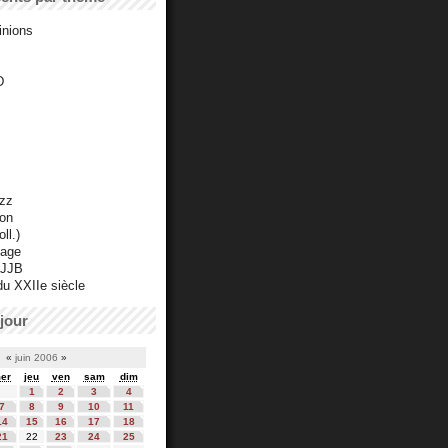
inions
D
azz
ton
ll.)
mage
 JJB
du XXIIe siècle
jour
«
juin 2006
»
er
jeu
ven
sam
dim
1
2
3
4
7
8
9
10
11
14
15
16
17
18
21
22
23
24
25