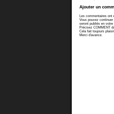
Ajouter un comm
Les commentaires ont é
Vous pouvez continuer
seront publiés en votr
Précisez COMMENT dans 
Cela fait toujours plaisi
Merci d'avance.