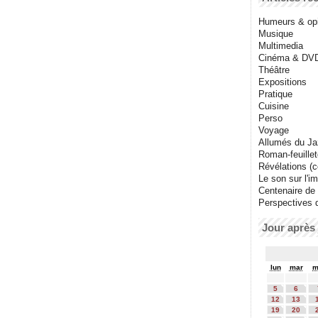
Humeurs & op
Musique
Multimedia
Cinéma & DV
Théâtre
Expositions
Pratique
Cuisine
Perso
Voyage
Allumés du J
Roman-feuille
Révélations (co
Le son sur l'i
Centenaire de
Perspectives 
Jour après 
lun
mar
m
5
6
12
13
19
20