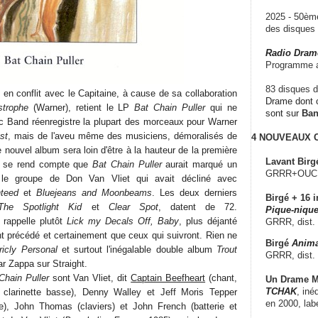
2025 - 50è
des disque
Radio Dram
Programme a
83 disques d
n en conflit avec le Capitaine, à cause de sa collaboration
Drame dont c
strophe
(Warner), retient le LP
Bat Chain Puller
qui ne
sont sur
Ba
ic Band réenregistre la plupart des morceaux pour Warner
st
, mais de l'aveu même des musiciens, démoralisés de
4 NOUVEAUX
e nouvel album sera loin d'être à la hauteur de la première
Lavant Birg
on se rend compte que
Bat Chain Puller
aurait marqué un
GRRR+OUCH!,
 le groupe de Don Van Vliet qui avait décliné avec
nteed
et
Bluejeans and Moonbeams
. Les deux derniers
Birgé + 16 i
The Spotlight Kid
et
Clear Spot
, datent de 72.
Pique-nique
 rappelle plutôt
Lick my Decals Off, Baby
, plus déjanté
GRRR, dist.
ont précédé et certainement que ceux qui suivront. Rien ne
Birgé
Anima
ricly Personal
et surtout l'inégalable double album
Trout
GRRR, dist.
ar Zappa sur Straight.
Chain Puller
sont Van Vliet, dit
Captain Beefheart
(chant,
Un Drame Mu
TCHAK
, iné
 clarinette basse), Denny Walley et Jeff Moris Tepper
en 2000, lab
are), John Thomas (claviers) et John French (batterie et