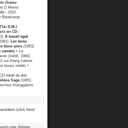
 du Drame
 et D.Meens
ils
- 2022
r Bandcamp
d'Un D.M.I.
fois en CD :
0)
,
À travail égal
1981),
Les bons
les bons amis
(1983),
a caméra
+ La
faces
(inédit, 1984),
) sur Klang Galerie
es bonus inédits !
CD inédit du duo
Hélène Sage
(1981)
utrichien Klanggalerie
anslation (click here)
cents par thème