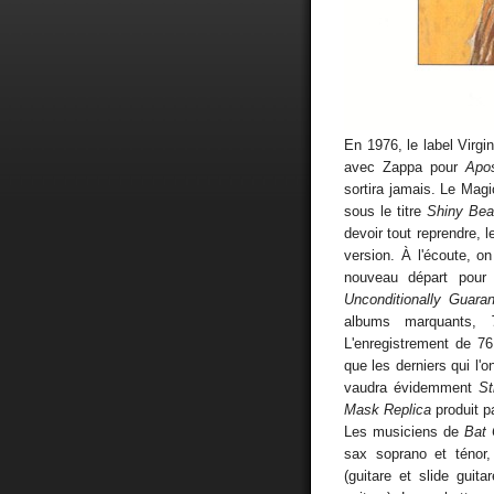
En 1976, le label Virgi
avec Zappa pour
Apo
sortira jamais. Le Mag
sous le titre
Shiny Bea
devoir tout reprendre, l
version. À l'écoute, 
nouveau départ pour
Unconditionally Guara
albums marquants,
L'enregistrement de 76
que les derniers qui l'
vaudra évidemment
St
Mask Replica
produit p
Les musiciens de
Bat 
sax soprano et ténor,
(guitare et slide guit