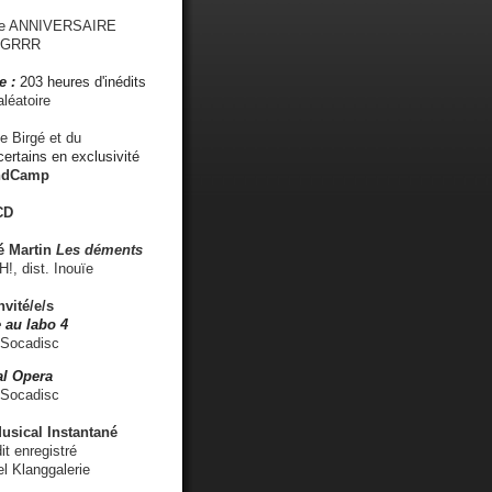
me ANNIVERSAIRE
s GRRR
e :
203 heures d'inédits
léatoire
e Birgé et du
ertains en exclusivité
ndCamp
CD
é
Martin
Les déments
 dist. Inouïe
nvité/e/s
 au labo 4
 Socadisc
l Opera
 Socadisc
sical Instantané
dit enregistré
el Klanggalerie