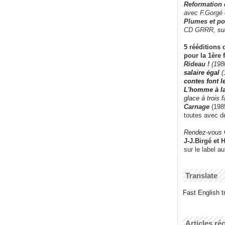
Reformation
avec F.Gorgé
Plumes et po
CD GRRR,
su
5 rééditions 
pour la 1ère 
Rideau !
(198
salaire égal
(
contes font 
L'homme à l
glace à trois 
Carnage
(1985
toutes avec d
Rendez-vous
J-J.Birgé et 
sur le label a
Translate
Fast English tr
Articles ré