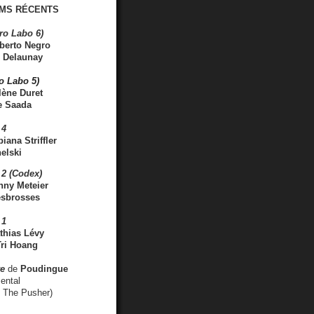
MS RÉCENTS
ro Labo 6)
berto Negro
 Delaunay
ro Labo 5)
lène Duret
e Saada
 4
iana Striffler
elski
2 (Codex)
nny Meteier
esbrosses
 1
thias Lévy
ri Hoang
ve
de
Poudingue
ental
. The Pusher)