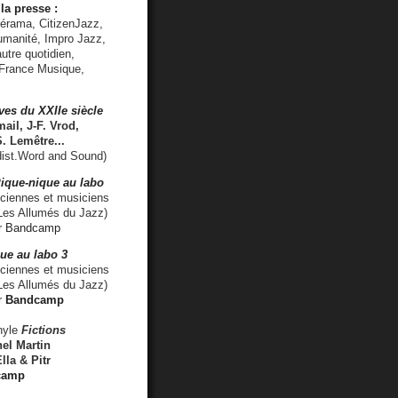
la presse :
lérama, CitizenJazz,
umanité, Impro Jazz,
utre quotidien,
 France Musique,
ves du XXIIe siècle
ail, J-F. Vrod,
S. Lemêtre
...
ist.Word and Sound)
ique-nique au labo
iennes et musiciens
es Allumés du Jazz)
r
Bandcamp
ue au labo 3
ciennes et musiciens
Les Allumés du Jazz)
r
Bandcamp
nyle
Fictions
el Martin
lla & Pitr
camp