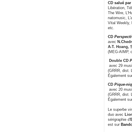
CD
salué par 
Libération, Té
The Wire, L'H
natomusic, L'a
Vital Weekly,
etc.
CD
Perspecti
avec
N.Chedm
A-T. Hoang, 
(MEG-AIMP, d
Double CD
P
avec 29 music
(GRRR, dist. L
Également su
CD
Pique-niq
avec 20 musi
(GRRR, dist. 
Également su
Le superbe vi
duo avec
Lion
sérigraphie d'
E
est sur
Band