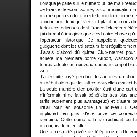
Lorsque je parle sur le numéro 08 de ma FreeBox
de France Telecom sonne, la communication Free
même que cela déconnecte le modem lui-même. 
abonné aux deux qui s'en soit plaint au cours du
forfaitures odieuses dont France Telecom a été 
j'ai du mal à imaginer que c'est autre chose qu
l'opérateur historique. Je rappellerai quel
guéguerre dont les utilisateurs font régulièrement 
J'avais d'abord dû quitter Club-internet po
acheté ma première borne Airport, Wanadoo 
temps adopté un nouveau codec incompatible av
wi-fi.
J'ai ensuite payé pendant des années un abonn
au début alors que les offres nouvelles avaient b
La seule manière d'en profiter était d'une part
n'informait ni ne faisait bénéficier ses plus a
tarifs autrement plus avantageux) et d'autre par
initial pour en souscrire un nouveau ! Cett
impliquait, en plus, d'être privé de connex
semaine. Cette semaine-là se réduisait au f
menaçais de m'en aller.
Une amie a été privée de téléphone et d'Intern