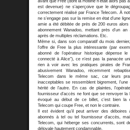
avant que Free (dont la Hotline n'était alors pas à
est devenue) ne s'aperçoive que le dégroupage
correctement réalisé par France Telecom. À no
ne s'engage pas sur la remise en état d'une lign
amie a été débitée de près de 200 euros alors qu
abonnement Wanadoo, mettant près d'un an 
après de multiples réclamations. Etc.
Même si, dans son comparatif du mois dernie
l'offre de Free la plus intéressante (par exe
abonné de l'opérateur historique dépense le
connecté à Alice"), ce n'est pas la panacée uni
rien à voir avec les pratiques pirates de F
abusivement Wanadoo, récemment rebaptis
Telecom dans le même sac, car leurs prati
inacceptables se ressemblent bigrement, l'une
hérité de l'autre. En cas de plaintes, l'opérate
fournisseur d'accès ne font que se renvoyer la 
évoqué au début de ce billet, c'est bien la
Telecom qui coupe Free, et non le contraire.
Il est évident qu'il peut arriver des déboires
abonnés à tel ou tel fournisseur d'accès, m
Telecom, qui héberge ses concurrents, sont de 
déloyale hautement condamnable.