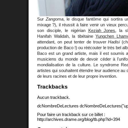
Sur
Zangoma
, le disque fantôme qui sortira 
mixage ?), il réussit à faire venir un vieux per
son disciple, le nigérian
Keziah Jones
, la 
Hanifah Walidah, la tibétaine
Yungchen Lham
attendant, on peut tenter de trouver
Hadisi
(c
production de Baco !) ou réécouter le très bel a
Baco est un grand artiste, mais il est soumis 
musiciens du monde de devoir céder à l'unifo
mondialisation de la culture. Le syndrome Rea
artistes qui souhaitent étendre leur audience au 
de leurs racines et de leur propre invention.
Trackbacks
Aucun trackback.
dcNombreDeLectures dcNombreDeLectures("upd
Pour faire un trackback sur ce billet :
http://archives.drame.org/blog/tb.php?id=394