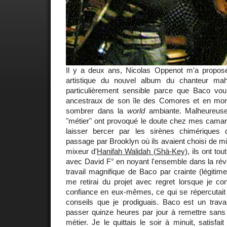
Il y a deux ans, Nicolas Oppenot m'a proposé 
artistique du nouvel album du chanteur ma
particulièrement sensible parce que Baco voul
ancestraux de son île des Comores et en mon
sombrer dans la
world
ambiante. Malheureusem
"métier" ont provoqué le doute chez mes camara
laisser bercer par les sirènes chimériques
passage par Brooklyn où ils avaient choisi de 
mixeur d'
Hanifah Walidah (Shä-Key)
, ils ont to
avec David F° en noyant l'ensemble dans la réve
travail magnifique de Baco par crainte (légitime
me retirai du projet avec regret lorsque je co
confiance en eux-mêmes, ce qui se répercutait 
conseils que je prodiguais. Baco est un travai
passer quinze heures par jour à remettre sans 
métier. Je le quittais le soir à minuit, satisfai