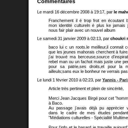
Commentaires
Le mardi 16 décembre 2008 à 19:17, par
le mah
Franchement il é trop frot en écoutant b
mon identité cultureln é plus ke jamais
nous fair plair avec un nouvel album
Le samedi 31 janvier 2009 à 02:13, par
choukri n
baco lui c un roots.le meilleur,il connait
que les jeunes mahorais cherchent à fuir
j'ai trouvé ma berceuse,source d'inspira
rebel man ou un fachot mais juste une pe
pour sa patrie,ses droits,et pour la
ailleuls;sans eux le bonheur ne verrais pas
Le lundi 1 février 2010 à 02:23, par
Yannis - Par
Article très pertinent et plein de sincérité,
Merci Jean Jacques Birgé pour cet "hom
à Baco.
Au passage j'avais déjà pu apprécier vo
dans le cadre de mes études pendan
"Médiations culturelles - Spécialité Multime
Pour l'info et le hasard je travaille aujour