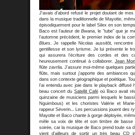
J'avais d'abord refusé le projet doutant de mes
dans la musique traditionnelle de Mayotte, même s
épisodiquement pour le label Silex en son temps
Baco est l'auteur de
Bwana
, le "tube" que je 
l'automne précédent, le premier index de la co
Blues
. Je rappelle Nicolas aussitôt, rencontr
gentillesse et son lyrisme. Je lui présente le t
qui assurera l'écriture des cordes et des c
heureusement continué à collaborer.
Jean Mor
flûte zavrila. J'assure moi-même quelques part
flûte, mais surtout j'apporte des ambiances qu
dans son contexte géographique et poétique. Tout
l'ai entendu avec joie dans le playback diffusé h
beau concert du
Satellit Café
où Baco avait ré
quinzaine de musiciens parmi lesquels le bass
Nguimbous) et les choristes Valérie et Marie-P
rappeur Séverin... Les percussions jouent des ry
Mayotte et Baco chante à gorge déployée, même si
mêle sa voix de tête et son timbre de basse i
soirée, car la musique de Baco prend toute sa 
vient d'ailleurs de sortir un très beau CD in