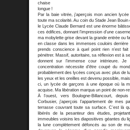
chaise
longue !
Par la baie vitrée, j'aperçois mon ancien lycée 
toute ma scolarité. Au coin du Stade Jean Bouin 
le Lycée Claude Bernard est une énorme bâti
ces édifices, donnant l'impression d'une casern
ma mobylette grise devant la grande entrée ou fa
en classe dans les immenses couloirs derrière 
prends conscience à quel point rien n'est fait
pénétrer. Massif, autoritaire, sa réflexion est à 
donnent sur l'immense cour intérieure. Je
concentration nécessite d'être coupé du monde
probablement des lycées conçus avec plus de lu
les yeux et les oreilles est devenu possible, mais
ci, un lycée de garçons à une époque où la mix
acquise. Ma libération marqua un point de non-re
À l'ouest, vers Boulogne-Billancourt, depuis l
Corbusier, j'aperçois l'appartement de mes p
terrasse couvrant toute sa surface. C'est l
libérés de la pesanteur des études, projeta
immeubles voisins les diapositives géantes du li
la lune complètement défoncés au son de mu