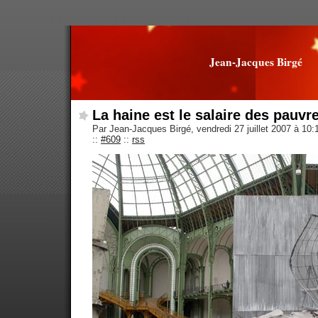
Jean-Jacques Birgé
La haine est le salaire des pauvr
Par Jean-Jacques Birgé, vendredi 27 juillet 2007 à 10
::
#609
::
rss